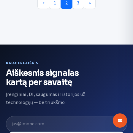
«
1
2
3
»
NAUJIENLAIŠKIS
Aiškesnis signalas
kartą per savaitę
Įrenginiai, DI, saugumas ir istorijos už
technologijų — be triukšmo.
El. pašto adresas