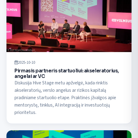
2025-10-10
Pirmasis partneris startuoliui: akseleratorius,
angelai ar VC
Diskusija Hive Stage metu apžvelgė, kada rinktis
akseleratorių, verslo angelus ar rizikos kapitalą
pradiniame startuolio etape. Praktinės įžvalgos apie
mentorystę, tinklus, AI integraciją ir investuotojų
prioritetus.