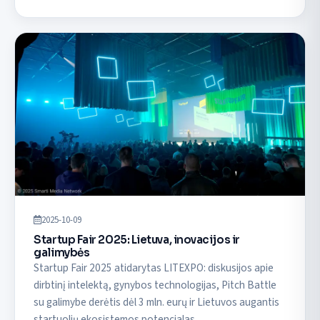
2025-10-09
Startup Fair 2025: Lietuva, inovacijos ir
galimybės
Startup Fair 2025 atidarytas LITEXPO: diskusijos apie
dirbtinį intelektą, gynybos technologijas, Pitch Battle
su galimybe derėtis dėl 3 mln. eurų ir Lietuvos augantis
startuolių ekosistemos potencialas.