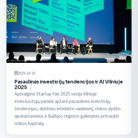
2025-10-10
Pasaulinės investicijų tendencijos ir AI Vilniuje
2025
Apžvalginė Startup Fair 2025 sesija Vilniuje:
investuotojų panelė aptarė pasaulines investicijų
tendencijas, dirbtinio intelekto vaidmenį, rinkos dydžio
apskaičiavimus ir Baltijos regiono galimybes pritraukti
rizikos kapitalą.