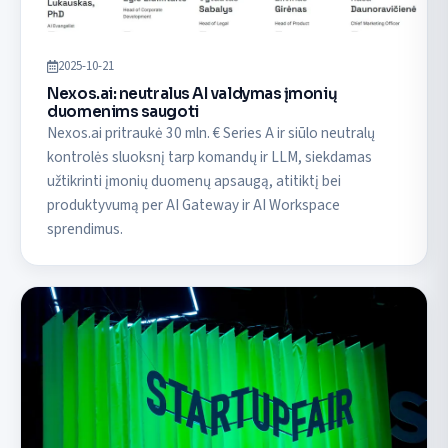
2025-10-21
Nexos.ai: neutralus AI valdymas įmonių
duomenims saugoti
Nexos.ai pritraukė 30 mln. € Series A ir siūlo neutralų
kontrolės sluoksnį tarp komandų ir LLM, siekdamas
užtikrinti įmonių duomenų apsaugą, atitiktį bei
produktyvumą per AI Gateway ir AI Workspace
sprendimus.