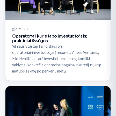
2025-10-11
Operatoriai, kurie tapo investuotojais:
praktiniai įžvalgos
Vilniaus Startup Fair diskusijoje
operatoriai‑investuotojai (Tesonet, Vinted Ventures,
Kilo Health) aptarė investicijų modelius, konfliktų
valdymą, konkrečią operacinę pagalbą ir kriterijus, kaip
matuos sėkmę po penkerių metų.