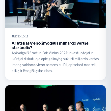
2025-10-11
Ar atsiras vieno žmogaus milijardo vertės
startuolis?
Apžvalga iš Startup Fair Vilnius 2025: investuotojai ir
įkūrėjai diskutuoja apie galimybę sukurti milijardo vertės
įmonę valdomą vieno asmens su DI, aptariant mastelį,
etiką ir žmogiškąsias ribas.