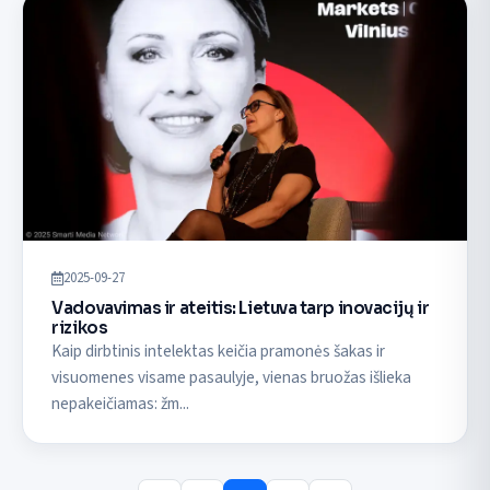
2025-09-27
Vadovavimas ir ateitis: Lietuva tarp inovacijų ir
rizikos
Kaip dirbtinis intelektas keičia pramonės šakas ir
visuomenes visame pasaulyje, vienas bruožas išlieka
nepakeičiamas: žm...