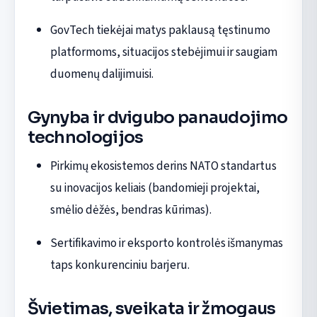
GovTech tiekėjai matys paklausą tęstinumo
platformoms, situacijos stebėjimui ir saugiam
duomenų dalijimuisi.
Gynyba ir dvigubo panaudojimo
technologijos
Pirkimų ekosistemos derins NATO standartus
su inovacijos keliais (bandomieji projektai,
smėlio dėžės, bendras kūrimas).
Sertifikavimo ir eksporto kontrolės išmanymas
taps konkurenciniu barjeru.
Švietimas, sveikata ir žmogaus