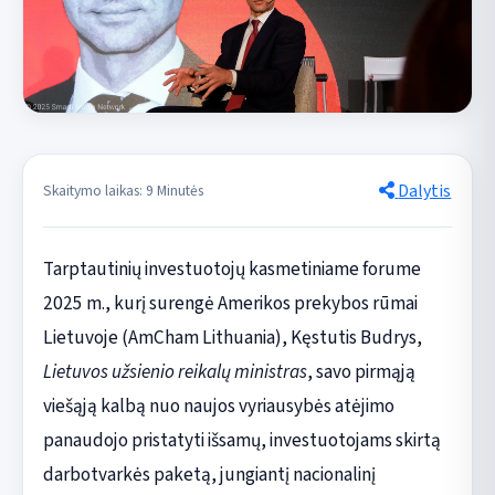
Dalytis
Skaitymo laikas: 9 Minutės
Tarptautinių investuotojų kasmetiniame forume
2025 m., kurį surengė Amerikos prekybos rūmai
Lietuvoje (AmCham Lithuania), Kęstutis Budrys,
Lietuvos užsienio reikalų ministras
, savo pirmąją
viešąją kalbą nuo naujos vyriausybės atėjimo
panaudojo pristatyti išsamų, investuotojams skirtą
darbotvarkės paketą, jungiantį nacionalinį