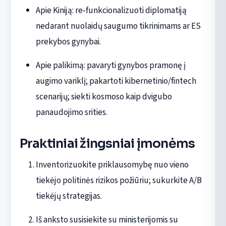
Apie Kiniją: re‑funkcionalizuoti diplomatiją
nedarant nuolaidų saugumo tikrinimams ar ES
prekybos gynybai.
Apie palikimą: pavaryti gynybos pramonę į
augimo variklį; pakartoti kibernetinio/fintech
scenarijų; siekti kosmoso kaip dvigubo
panaudojimo srities.
Praktiniai žingsniai įmonėms
Inventorizuokite priklausomybę nuo vieno
tiekėjo politinės rizikos požiūriu; sukurkite A/B
tiekėjų strategijas.
Iš anksto susisiekite su ministerijomis su