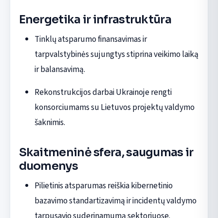
Energetika ir infrastruktūra
Tinklų atsparumo finansavimas ir
tarpvalstybinės sujungtys stiprina veikimo laiką
ir balansavimą.
Rekonstrukcijos darbai Ukrainoje rengti
konsorciumams su Lietuvos projektų valdymo
šaknimis.
Skaitmeninė sfera, saugumas ir
duomenys
Pilietinis atsparumas reiškia kibernetinio
bazavimo standartizavimą ir incidentų valdymo
tarpusavio suderinamumą sektoriuose.