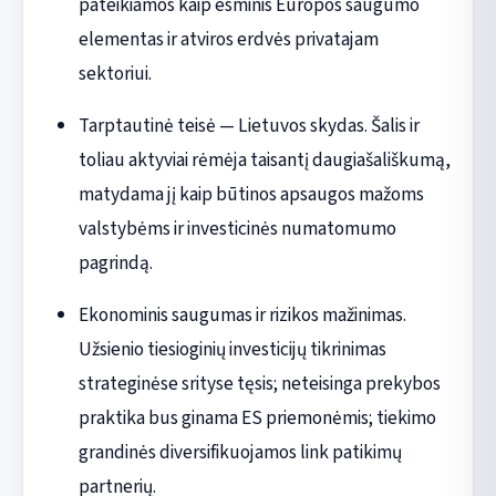
pateikiamos kaip esminis Europos saugumo
elementas ir atviros erdvės privatajam
sektoriui.
Tarptautinė teisė — Lietuvos skydas. Šalis ir
toliau aktyviai rėmėja taisantį daugiašališkumą,
matydama jį kaip būtinos apsaugos mažoms
valstybėms ir investicinės numatomumo
pagrindą.
Ekonominis saugumas ir rizikos mažinimas.
Užsienio tiesioginių investicijų tikrinimas
strateginėse srityse tęsis; neteisinga prekybos
praktika bus ginama ES priemonėmis; tiekimo
grandinės diversifikuojamos link patikimų
partnerių.