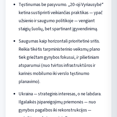
Tęstinumas be pasyvumo. „20-oji Vyriausybė“
ketina sustiprinti veikiančias praktikas — ypač
užsienio ir saugumo politikoje — vengiant
staigių šuolių, bet spartinant įgyvendinimą.
Saugumas kaip horizontali prioritetinė sritis.
Reikia tikėtis tarpministerinio veiksmų plano
tiek griežtam gynybos fokusui,
ir
pilietiniam
atsparumui (nuo tvirtos infrastruktūros ir
karinės mobilumo iki verslo tęstinumo
planavimo).
Ukraina — strateginis interesas, o ne labdara.
Ilgalaikės įsipareigojimų priemonės — nuo
gynybos pagalbos iki rekonstrukcijos —