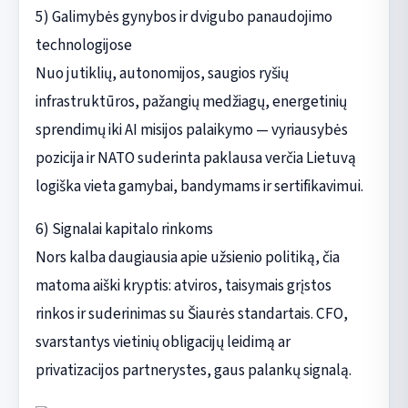
5) Galimybės gynybos ir dvigubo panaudojimo
technologijose
Nuo jutiklių, autonomijos, saugios ryšių
infrastruktūros, pažangių medžiagų, energetinių
sprendimų iki AI misijos palaikymo — vyriausybės
pozicija ir NATO suderinta paklausa verčia Lietuvą
logiška vieta gamybai, bandymams ir sertifikavimui.
6) Signalai kapitalo rinkoms
Nors kalba daugiausia apie užsienio politiką, čia
matoma aiški kryptis: atviros, taisymais grįstos
rinkos ir suderinimas su Šiaurės standartais. CFO,
svarstantys vietinių obligacijų leidimą ar
privatizacijos partnerystes, gaus palankų signalą.