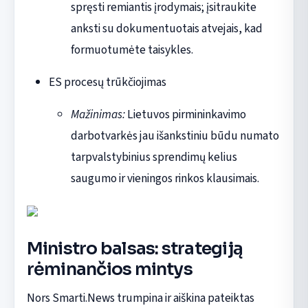
spręsti remiantis įrodymais; įsitraukite
anksti su dokumentuotais atvejais, kad
formuotumėte taisykles.
ES procesų trūkčiojimas
Mažinimas:
Lietuvos pirmininkavimo
darbotvarkės jau išankstiniu būdu numato
tarpvalstybinius sprendimų kelius
saugumo ir vieningos rinkos klausimais.
Ministro balsas: strategiją
rėminančios mintys
Nors Smarti.News trumpina ir aiškina pateiktas