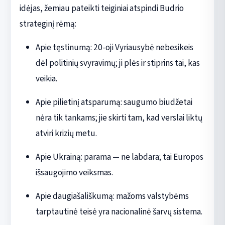
idėjas, žemiau pateikti teiginiai atspindi Budrio
strateginį rėmą:
Apie tęstinumą: 20-oji Vyriausybė nebesikeis
dėl politinių svyravimų; ji plės ir stiprins tai, kas
veikia.
Apie pilietinį atsparumą: saugumo biudžetai
nėra tik tankams; jie skirti tam, kad verslai liktų
atviri krizių metu.
Apie Ukrainą: parama — ne labdara; tai Europos
išsaugojimo veiksmas.
Apie daugiašališkumą: mažoms valstybėms
tarptautinė teisė yra nacionalinė šarvų sistema.