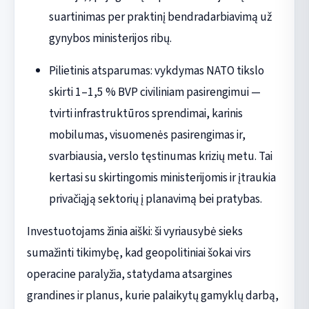
suartinimas per praktinį bendradarbiavimą už
gynybos ministerijos ribų.
Pilietinis atsparumas: vykdymas NATO tikslo
skirti 1–1,5 % BVP civiliniam pasirengimui —
tvirti infrastruktūros sprendimai, karinis
mobilumas, visuomenės pasirengimas ir,
svarbiausia, verslo tęstinumas krizių metu. Tai
kertasi su skirtingomis ministerijomis ir įtraukia
privačiąją sektorių į planavimą bei pratybas.
Investuotojams žinia aiški: ši vyriausybė sieks
sumažinti tikimybę, kad geopolitiniai šokai virs
operacine paralyžia, statydama atsargines
grandines ir planus, kurie palaikytų gamyklų darbą,