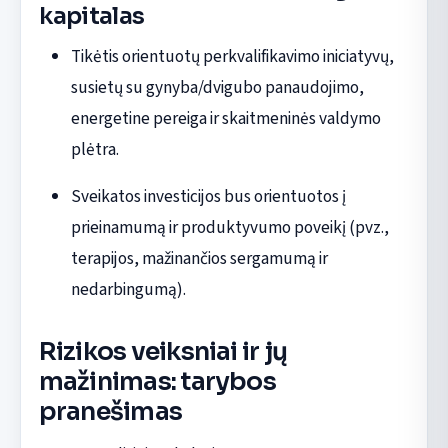
kapitalas
Tikėtis orientuotų perkvalifikavimo iniciatyvų,
susietų su gynyba/dvigubo panaudojimo,
energetine pereiga ir skaitmeninės valdymo
plėtra.
Sveikatos investicijos bus orientuotos į
prieinamumą ir produktyvumo poveikį (pvz.,
terapijos, mažinančios sergamumą ir
nedarbingumą).
Rizikos veiksniai ir jų
mažinimas: tarybos
pranešimas