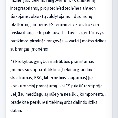
Inžinerijos, tiekimo rangovams (EPC), sistemų
integratoriams, proptech/edtech/healthtech
tiekėjams, objektų valdytojams ir duomenų
platformų įmonėms ES remiama rekonstrukcija
reiškia daug ciklų paklausą. Lietuvos agentūros yra
patikimos pirminės rangovės — vartai į mažos rizikos
subrangas įmonėms.
4) Prekybos gynybos ir atitikties pranašumas
Įmonės su stipria atitiktimi (tiekimo grandinės
skaidrumas, ESG, kibernetinis saugumas) įgis
konkurencinį pranašumą, kai ES priežiūra stiprėja.
Jei jūsų medžiagų sąraše yra neaiškių komponentų,
pradėkite peržiūrėti tiekimą arba dalintis rizika
dabar.