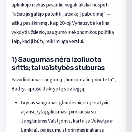
aplinkoje niekas pasaulio negali tiksliai nuspėti.
Tačiau jis galėjo pateikti „atsaką į pabudimą“ —
aiškų paaiškinimą, kaip 20-oji Vyriausybė ketina
vykdyti užsienio, saugumo ir ekonomikos politiką
taip, kad ji būtų reikšminga verslui.
1) Saugumas nėra izoliuota
sritis; tai valstybės stuburas
Pavadindamas saugumą „horizontaliu prioritetu“,
Budrys aprašė dvikryptę strategiją:
Grynas saugumas: glaudesnių ir operatyvių
aljansų ryšių gilinsmas (pirmiausia su
Jungtinėmis Valstijomis, kartu su Vokietija ir
Lenkija), pajėgumų stiprinimas ir aljansų