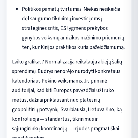
Politikos pamatų tvirtumas: Niekas nesikeičia
dėl saugumo tikrinimų investicijoms į
strategines sritis, ES lygmens prekybos
gynybos veiksmų ar rizikos mažinimo priemonių
ten, kur Kinijos praktikos kuria pažeidžiamumą.
Laiko grafikas? Normalizacija reikalauja abiejų šalių
sprendimų. Budrys nenorėjo nurodyti konkretaus
kalendoriaus Pekino veiksmams. Jis priminė
auditorijai, kad kiti Europos pavyzdžiai užtruko
metus, dažnai priklausant nuo platesnių
geopolitinių potvynių. Svarbiausia, Lietuva žino, ką
kontroliuoja — standartus, tikrinimus ir
sąjungininkų koordinaciją — ir judės pragmatiškai