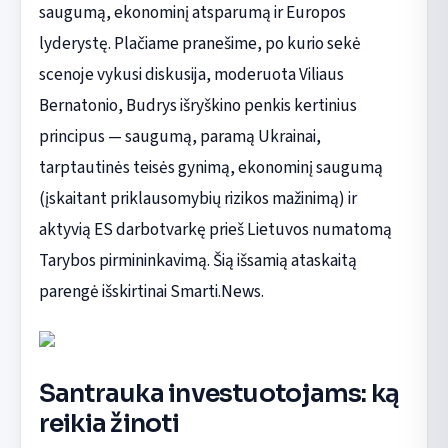
saugumą, ekonominį atsparumą ir Europos
lyderystę. Plačiame pranešime, po kurio sekė
scenoje vykusi diskusija, moderuota Viliaus
Bernatonio, Budrys išryškino penkis kertinius
principus — saugumą, paramą Ukrainai,
tarptautinės teisės gynimą, ekonominį saugumą
(įskaitant priklausomybių rizikos mažinimą) ir
aktyvią ES darbotvarkę prieš Lietuvos numatomą
Tarybos pirmininkavimą. Šią išsamią ataskaitą
parengė išskirtinai Smarti.News.
Santrauka investuotojams: ką
reikia žinoti