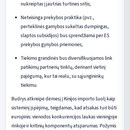
nukreiptas į jautrias turtines sritis;
Neteisinga prekybos praktika (pvz.,
perteklinės gamybos sukeltas dumpingas,
slaptos subsidijos) bus sprendžiama per ES
prekybos gynybos priemones;
Tiekimo grandinės bus diversifikuojamos link
patikimų partnerių tinklų, derinant vietinį
pajėgumą, kur tai realu, su sąjungininkų
tiekimu.
Budrys atkreipė dėmesį į Kinijos importo šuolį kaip
sisteminį įspėjimą, teigdamas, kad atsakas turi būti
europinis: vienodos konkurencijos laukas vieningoje
rinkoje ir kritinių komponentų atsparumas. Požymis