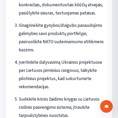
konkrečiais, dokumentuotais kliūčių atvejais;
pasiūlykite siauras, testuojamas pataisas.
Išnagrinėkite gynybos/dvigubo panaudojimo
galimybes savo produktų portfelyje;
pasiruoškite NATO suderinamumo atitikmens
bazėms.
Įvertinkite dalyvavimą Ukrainos projektuose
per Lietuvos pirminius rangovus; taikykite
pilotinius projektus, kad sukurtumėte
rekomendacijas.
Sudėkite krizės žaidimo knygas su Lietuvos
civilinio pasirengimo sistema; įtraukite
tarpvalstybines nuostatas.