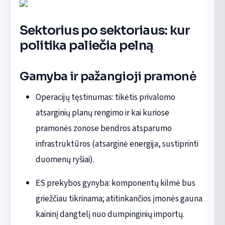
Sektorius po sektoriaus: kur
politika paliečia pelną
Gamyba ir pažangioji pramonė
Operacijų tęstinumas: tikėtis privalomo
atsarginių planų rengimo ir kai kuriose
pramonės zonose bendros atsparumo
infrastruktūros (atsarginė energija, sustiprinti
duomenų ryšiai).
ES prekybos gynyba: komponentų kilmė bus
griežčiau tikrinama; atitinkančios įmonės gauna
kaininį dangtelį nuo dumpinginių importų.