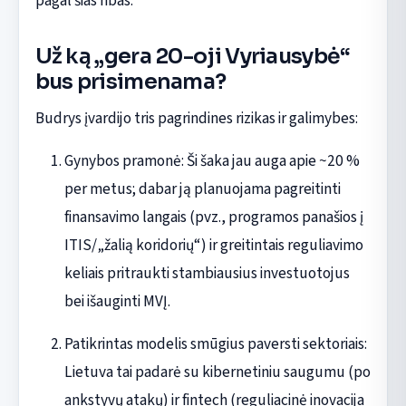
pagal šias ribas.
Už ką „gera 20-oji Vyriausybė“
bus prisimenama?
Budrys įvardijo tris pagrindines rizikas ir galimybes:
Gynybos pramonė: Ši šaka jau auga apie ~20 %
per metus; dabar ją planuojama pagreitinti
finansavimo langais (pvz., programos panašios į
ITIS/„žalią koridorių“) ir greitintais reguliavimo
keliais pritraukti stambiausius investuotojus
bei išauginti MVĮ.
Patikrintas modelis smūgius paversti sektoriais:
Lietuva tai padarė su kibernetiniu saugumu (po
ankstyvų atakų) ir fintech (reguliacinė inovacija