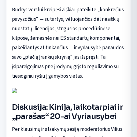
Budrys verslui kreipėsi aiškiai: pateikite „konkrečius
pavyzdžius“ — sutartys, vėluojančios dėl neaiškių
nuostatų, licencijos įstrigusios procedūrinėse
kilpose, žemesnės nei ES standartų komponentai,
pakeičiantys atitinkančius — ir vyriausybė panaudos
savo „plačią įrankių skrynią“ jas išspręsti. Tai
įsipareigojimas prie įrodymų grįsto reguliavimo su
tiesioginiu ryšiu į gamybos vietas.
Diskusija: Kinija, laikotarpiai ir
„parašas“ 20-ai Vyriausybei
Per klausimų ir atsakymų sesiją moderatorius Vilius