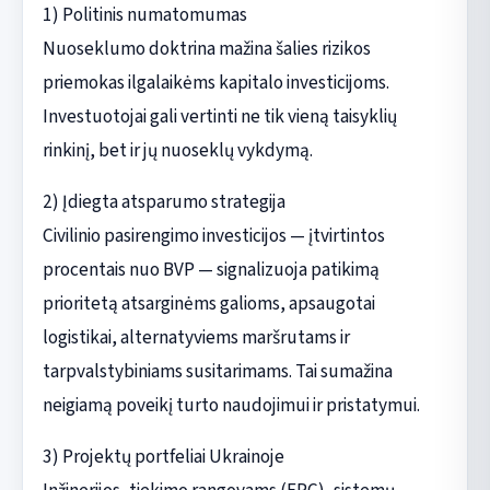
1) Politinis numatomumas
Nuoseklumo doktrina mažina šalies rizikos
priemokas ilgalaikėms kapitalo investicijoms.
Investuotojai gali vertinti ne tik vieną taisyklių
rinkinį, bet ir jų nuoseklų vykdymą.
2) Įdiegta atsparumo strategija
Civilinio pasirengimo investicijos — įtvirtintos
procentais nuo BVP — signalizuoja patikimą
prioritetą atsarginėms galioms, apsaugotai
logistikai, alternatyviems maršrutams ir
tarpvalstybiniams susitarimams. Tai sumažina
neigiamą poveikį turto naudojimui ir pristatymui.
3) Projektų portfeliai Ukrainoje