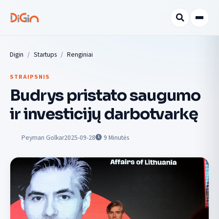
Digin
Startups
Renginiai
STRAIPSNIS
Budrys pristato saugumo
ir investicijų darbotvarkę
Peyman Golkar
2025-09-28
9
Minutės