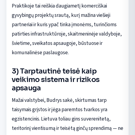
Praktikoje tai reiškia daugiametį komerciškai
gyvybingų projektų srautą, kurį mažina viešieji
partneriai ir kuris ypač tinka įmonėms, turinčioms
patirties infrastruktūroje, skaitmeninėje valdyboje,
švietime, sveikatos apsaugoje, būstuose ir
komunalinėse paslaugose.
3) Tarptautinė teisė kaip
veikimo sistema ir rizikos
apsauga
Mažai valstybei, Budrys sakė, skirtumas tarp
taisymais grįstos ir jėga paremtos tvarkos yra
egzistencinis. Lietuva toliau gins suverenitetą,
teritorinį vientisumą ir teisėtą ginčų sprendimą — ne