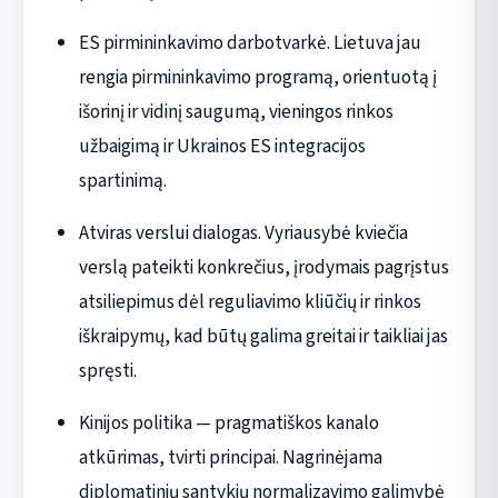
ES pirmininkavimo darbotvarkė. Lietuva jau
rengia pirmininkavimo programą, orientuotą į
išorinį ir vidinį saugumą, vieningos rinkos
užbaigimą ir Ukrainos ES integracijos
spartinimą.
Atviras verslui dialogas. Vyriausybė kviečia
verslą pateikti konkrečius, įrodymais pagrįstus
atsiliepimus dėl reguliavimo kliūčių ir rinkos
iškraipymų, kad būtų galima greitai ir taikliai jas
spręsti.
Kinijos politika — pragmatiškos kanalo
atkūrimas, tvirti principai. Nagrinėjama
diplomatinių santykių normalizavimo galimybė