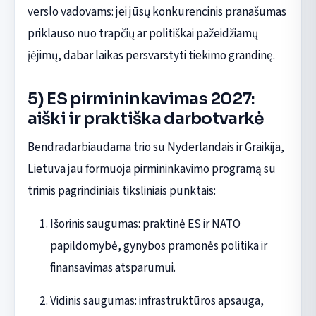
verslo vadovams: jei jūsų konkurencinis pranašumas
priklauso nuo trapčių ar politiškai pažeidžiamų
įėjimų, dabar laikas persvarstyti tiekimo grandinę.
5) ES pirmininkavimas 2027:
aiški ir praktiška darbotvarkė
Bendradarbiaudama trio su Nyderlandais ir Graikija,
Lietuva jau formuoja pirmininkavimo programą su
trimis pagrindiniais tiksliniais punktais:
Išorinis saugumas: praktinė ES ir NATO
papildomybė, gynybos pramonės politika ir
finansavimas atsparumui.
Vidinis saugumas: infrastruktūros apsauga,