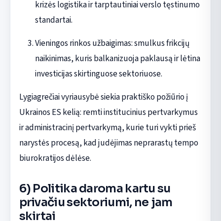
krizės logistika ir tarptautiniai verslo tęstinumo
standartai.
Vieningos rinkos užbaigimas: smulkus frikcijų
naikinimas, kuris balkanizuoja paklausą ir lėtina
investicijas skirtinguose sektoriuose.
Lygiagrečiai vyriausybė siekia praktiško požiūrio į
Ukrainos ES kelią: remti institucinius pertvarkymus
ir administracinį pertvarkymą, kurie turi vykti prieš
narystės procesą, kad judėjimas neprarastų tempo
biurokratijos dėlėse.
6) Politika daroma kartu su
privačiu sektoriumi, ne jam
skirtai