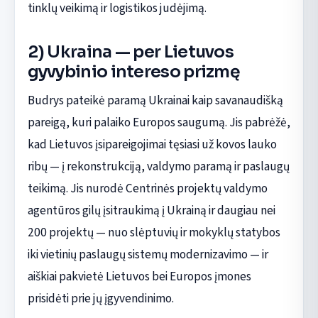
tinklų veikimą ir logistikos judėjimą.
2) Ukraina — per Lietuvos
gyvybinio intereso prizmę
Budrys pateikė paramą Ukrainai kaip savanaudišką
pareigą, kuri palaiko Europos saugumą. Jis pabrėžė,
kad Lietuvos įsipareigojimai tęsiasi už kovos lauko
ribų — į rekonstrukciją, valdymo paramą ir paslaugų
teikimą. Jis nurodė Centrinės projektų valdymo
agentūros gilų įsitraukimą į Ukrainą ir daugiau nei
200 projektų — nuo slėptuvių ir mokyklų statybos
iki vietinių paslaugų sistemų modernizavimo — ir
aiškiai pakvietė Lietuvos bei Europos įmones
prisidėti prie jų įgyvendinimo.