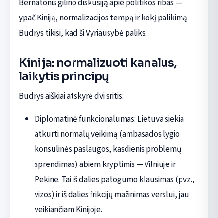
Bernatonis gilino diskusiją apie politikos ribas —
ypač Kiniją, normalizacijos tempą ir kokį palikimą
Budrys tikisi, kad ši Vyriausybė paliks.
Kinija: normalizuoti kanalus,
laikytis principų
Budrys aiškiai atskyrė dvi sritis:
Diplomatinė funkcionalumas: Lietuva siekia
atkurti normalų veikimą (ambasados lygio
konsulinės paslaugos, kasdienis problemų
sprendimas) abiem kryptimis — Vilniuje ir
Pekine. Tai iš dalies patogumo klausimas (pvz.,
vizos) ir iš dalies frikcijų mažinimas verslui, jau
veikiančiam Kinijoje.