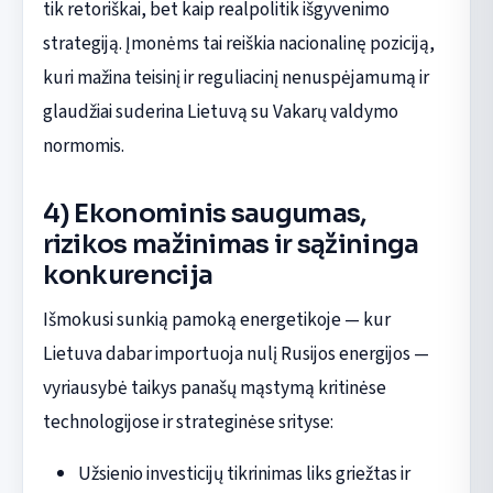
tik retoriškai, bet kaip realpolitik išgyvenimo
strategiją. Įmonėms tai reiškia nacionalinę poziciją,
kuri mažina teisinį ir reguliacinį nenuspėjamumą ir
glaudžiai suderina Lietuvą su Vakarų valdymo
normomis.
4) Ekonominis saugumas,
rizikos mažinimas ir sąžininga
konkurencija
Išmokusi sunkią pamoką energetikoje — kur
Lietuva dabar importuoja nulį Rusijos energijos —
vyriausybė taikys panašų mąstymą kritinėse
technologijose ir strateginėse srityse:
Užsienio investicijų tikrinimas liks griežtas ir