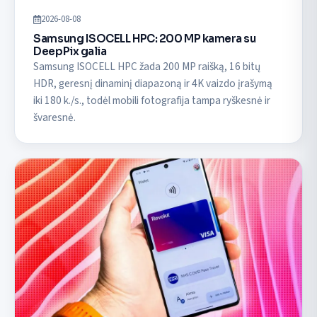
2026-08-08
Samsung ISOCELL HPC: 200 MP kamera su
DeepPix galia
Samsung ISOCELL HPC žada 200 MP raišką, 16 bitų
HDR, geresnį dinaminį diapazoną ir 4K vaizdo įrašymą
iki 180 k./s., todėl mobili fotografija tampa ryškesnė ir
švaresnė.