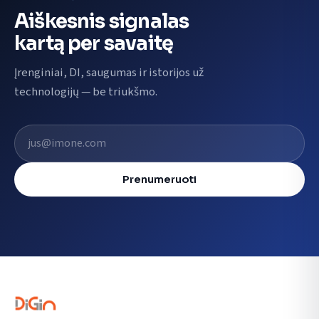
Aiškesnis signalas
kartą per savaitę
Įrenginiai, DI, saugumas ir istorijos už
technologijų — be triukšmo.
El. pašto adresas
Prenumeruoti