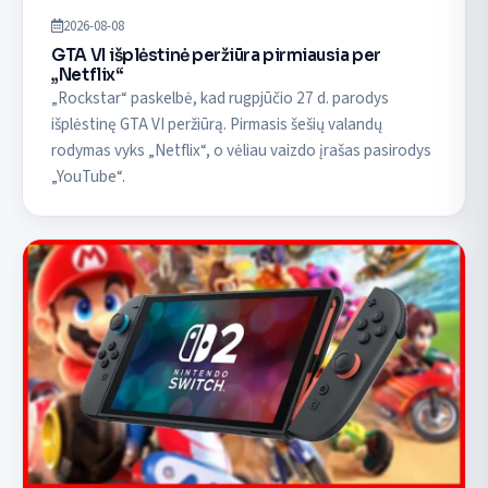
2026-08-08
GTA VI išplėstinė peržiūra pirmiausia per
„Netflix“
„Rockstar“ paskelbė, kad rugpjūčio 27 d. parodys
išplėstinę GTA VI peržiūrą. Pirmasis šešių valandų
rodymas vyks „Netflix“, o vėliau vaizdo įrašas pasirodys
„YouTube“.