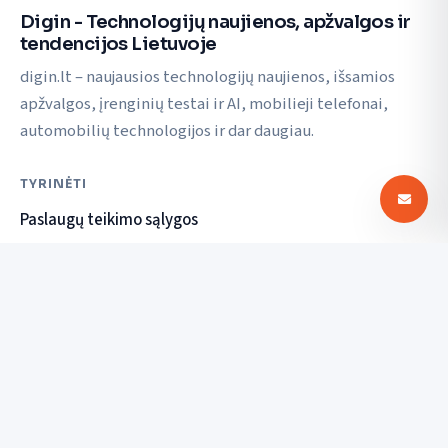
Digin - Technologijų naujienos, apžvalgos ir
tendencijos Lietuvoje
digin.lt – naujausios technologijų naujienos, išsamios
apžvalgos, įrenginių testai ir AI, mobilieji telefonai,
automobilių technologijos ir dar daugiau.
TYRINĖTI
Paslaugų teikimo sąlygos
Privatumo politika
SUSISIEKTI
© 2026 Digin. Visos teisės saugomos.