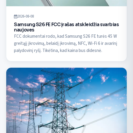
2026-08-08
Samsung S26 FE FCC įrašas atskleidžia svarbias
naujoves
FCC dokumentai rodo, kad Samsung S26 FE turės 45 W
greitąjį įkrovimą, belaidį įkrovimą, NFC, Wi-Fi 6 ir avarinį
palydovinį ryšį. Tikėtina, kad kaina bus didesnė.