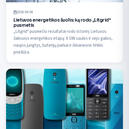
2026-08-08
Lietuvos energetikos šuolis: ką rodo „Litgrid“
pusmetis
„Litgrid“ pusmečio rezultatai rodo istorinį Lietuvos
žaliosios energetikos etapą: 6 GW saulės ir vėjo galios,
naujos jungtys, baterijų parkai ir išmanesnė tinklo
priežiūra.