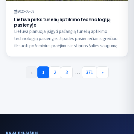
2026-08-08
Lietuva pirks tunelių aptikimo technologiją
pasienyje
Lietuva planuoja įsigyti pažangią tunelių aptikimo
technologiją pasienyje. Ji padės pasieniečiams greičiau
fiksuoti požeminius praėjimus ir stiprins šalies saugumą.
…
«
1
2
3
371
»
NAUJIENLAIŠKIS