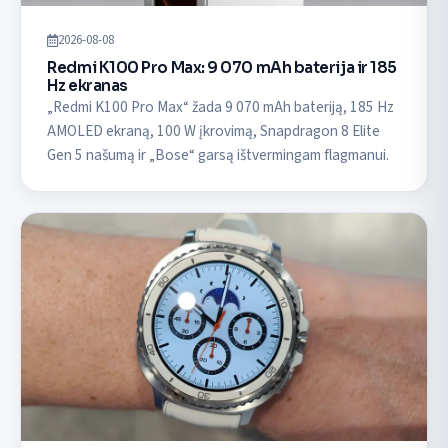
2026-08-08
Redmi K100 Pro Max: 9 070 mAh baterija ir 185
Hz ekranas
„Redmi K100 Pro Max“ žada 9 070 mAh bateriją, 185 Hz
AMOLED ekraną, 100 W įkrovimą, Snapdragon 8 Elite
Gen 5 našumą ir „Bose“ garsą ištvermingam flagmanui.