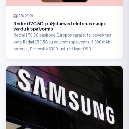
2026-08-09
Redmi 17C 5G: pažįstamas telefonas nauju
vardu ir spalvomis
Redmi 17C 5G pasirodė Europos sąraše: tai beveik tas
pats Redmi 15C 5G su naujomis spalvomis, 6 000 mAh
baterija, Dimensity 6300 lustu ir HyperOS 3.