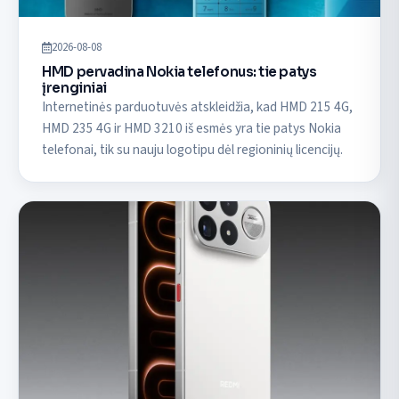
2026-08-08
HMD pervadina Nokia telefonus: tie patys
įrenginiai
Internetinės parduotuvės atskleidžia, kad HMD 215 4G,
HMD 235 4G ir HMD 3210 iš esmės yra tie patys Nokia
telefonai, tik su nauju logotipu dėl regioninių licencijų.