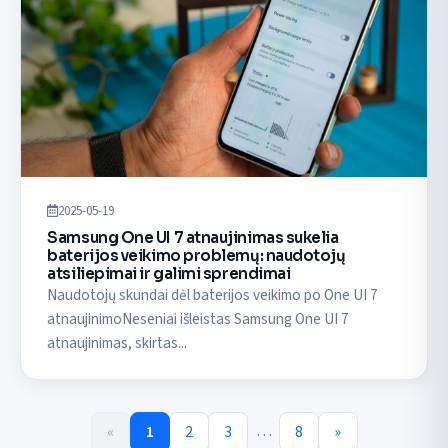
2025-05-19
Samsung One UI 7 atnaujinimas sukelia
baterijos veikimo problemų: naudotojų
atsiliepimai ir galimi sprendimai
Naudotojų skundai dėl baterijos veikimo po One UI 7
atnaujinimoNeseniai išleistas Samsung One UI 7
atnaujinimas, skirtas...
…
«
1
2
3
8
»