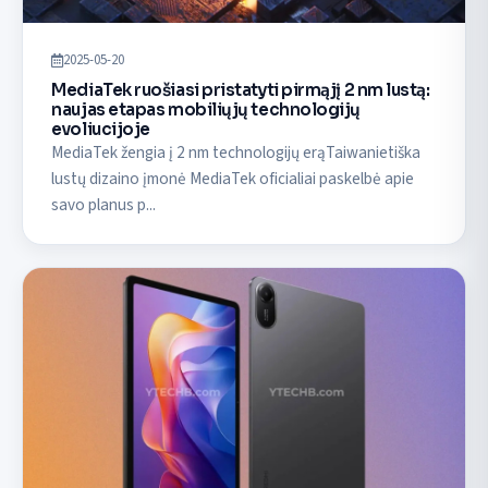
2025-05-20
MediaTek ruošiasi pristatyti pirmąjį 2 nm lustą:
naujas etapas mobiliųjų technologijų
evoliucijoje
MediaTek žengia į 2 nm technologijų erąTaiwanietiška
lustų dizaino įmonė MediaTek oficialiai paskelbė apie
savo planus p...