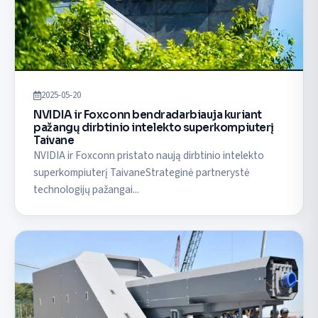
2025-05-20
NVIDIA ir Foxconn bendradarbiauja kuriant
pažangų dirbtinio intelekto superkompiuterį
Taivane
NVIDIA ir Foxconn pristato naują dirbtinio intelekto
superkompiuterį TaivaneStrateginė partnerystė
technologijų pažangai...