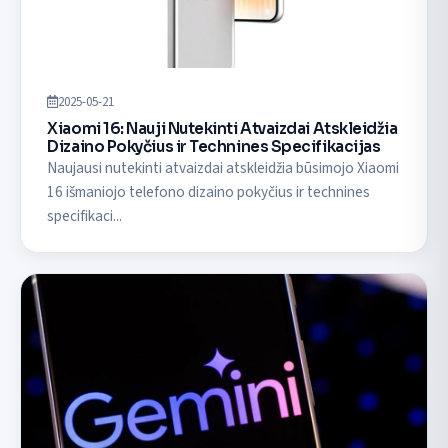
2025-05-21
Xiaomi 16: Nauji Nutekinti Atvaizdai Atskleidžia
Dizaino Pokyčius ir Technines Specifikacijas
Naujausi nutekinti atvaizdai atskleidžia būsimojo Xiaomi
16 išmaniojo telefono dizaino pokyčius ir technines
specifikaci...