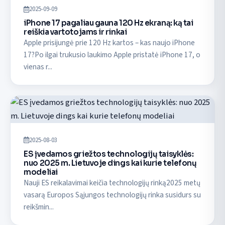
2025-09-09
iPhone 17 pagaliau gauna 120 Hz ekraną: ką tai
reiškia vartotojams ir rinkai
Apple prisijungė prie 120 Hz kartos – kas naujo iPhone
17?Po ilgai trukusio laukimo Apple pristatė iPhone 17, o
vienas r...
2025-08-03
ES įvedamos griežtos technologijų taisyklės:
nuo 2025 m. Lietuvoje dings kai kurie telefonų
modeliai
Nauji ES reikalavimai keičia technologijų rinką2025 metų
vasarą Europos Sąjungos technologijų rinka susidurs su
reikšmin...