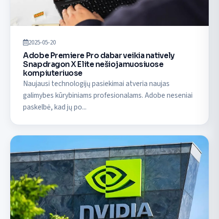
2025-05-20
Adobe Premiere Pro dabar veikia natively
Snapdragon X Elite nešiojamuosiuose
kompiuteriuose
Naujausi technologijų pasiekimai atveria naujas
galimybes kūrybiniams profesionalams. Adobe neseniai
paskelbė, kad jų po...