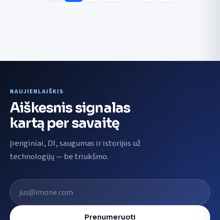
NAUJIENLAIŠKIS
Aiškesnis signalas
kartą per savaitę
Įrenginiai, DI, saugumas ir istorijos už
technologijų — be triukšmo.
El. pašto adresas
Prenumeruoti