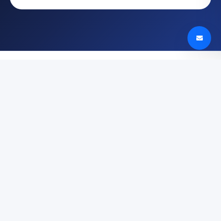
Digin - Technologijų naujienos, apžvalgos ir
tendencijos Lietuvoje
digin.lt – naujausios technologijų naujienos, išsamios
apžvalgos, įrenginių testai ir AI, mobilieji telefonai,
automobilių technologijos ir dar daugiau.
TYRINĖTI
Paslaugų teikimo sąlygos
Privatumo politika