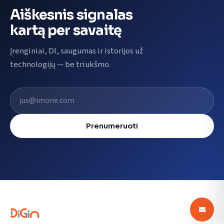
Aiškesnis signalas
kartą per savaitę
Įrenginiai, DI, saugumas ir istorijos už
technologijų — be triukšmo.
El. pašto adresas
Prenumeruoti