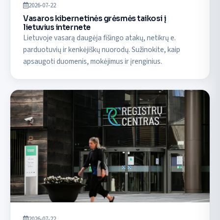
2026-07-22
Vasaros kibernetinės grėsmės taikosi į
lietuvius internete
Lietuvoje vasarą daugėja fišingo atakų, netikrų e.
parduotuvių ir kenkėjiškų nuorodų. Sužinokite, kaip
apsaugoti duomenis, mokėjimus ir įrenginius.
2026-07-22