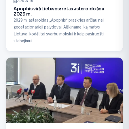
2026-07-20
Apophis virš Lietuvos: retas asteroido šou
2029 m.
2029 m. asteroidas „Apophis“ praskries arčiau nei
geostacionarieji palydovai. Aiškiname, ką matys
Lietuva, kodėl tai svarbu mokslui ir kaip pasiruošti
stebėjimui.