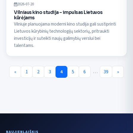
2026-07-20
Vilniaus kino studija – impulsas Lietuvos
kūrėjams
Vilniuje planuojama moderni kino studija gali sustiprinti
Lietuvos kūrybinių technologijų sektorių, pritraukti
investicijų ir suteikti naujų galimybių verslui bei
talentams.
…
«
1
2
3
4
5
6
39
»
NAUJIENLAIŠKIS