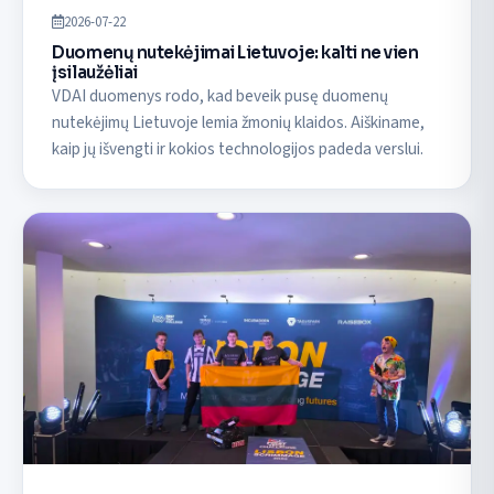
2026-07-22
Duomenų nutekėjimai Lietuvoje: kalti ne vien
įsilaužėliai
VDAI duomenys rodo, kad beveik pusę duomenų
nutekėjimų Lietuvoje lemia žmonių klaidos. Aiškiname,
kaip jų išvengti ir kokios technologijos padeda verslui.