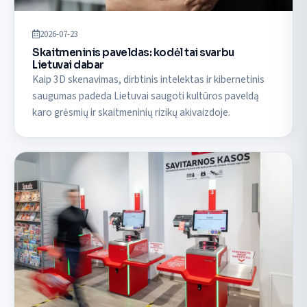
2026-07-23
Skaitmeninis paveldas: kodėl tai svarbu
Lietuvai dabar
Kaip 3D skenavimas, dirbtinis intelektas ir kibernetinis
saugumas padeda Lietuvai saugoti kultūros paveldą
karo grėsmių ir skaitmeninių rizikų akivaizdoje.