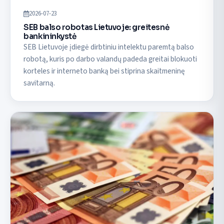
2026-07-23
SEB balso robotas Lietuvoje: greitesnė
bankininkystė
SEB Lietuvoje įdiegė dirbtiniu intelektu paremtą balso
robotą, kuris po darbo valandų padeda greitai blokuoti
korteles ir interneto banką bei stiprina skaitmeninę
savitarną.