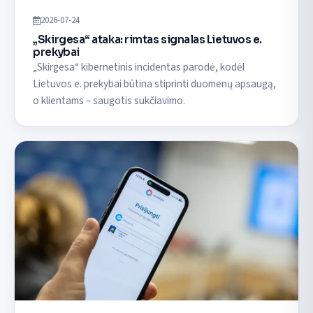
2026-07-24
„Skirgesa“ ataka: rimtas signalas Lietuvos e.
prekybai
„Skirgesa“ kibernetinis incidentas parodė, kodėl
Lietuvos e. prekybai būtina stiprinti duomenų apsaugą,
o klientams – saugotis sukčiavimo.