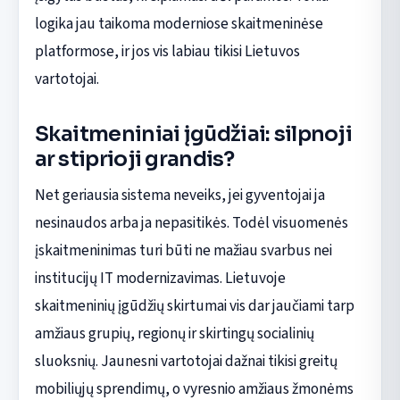
logika jau taikoma moderniose skaitmeninėse
platformose, ir jos vis labiau tikisi Lietuvos
vartotojai.
Skaitmeniniai įgūdžiai: silpnoji
ar stiprioji grandis?
Net geriausia sistema neveiks, jei gyventojai ja
nesinaudos arba ja nepasitikės. Todėl visuomenės
įskaitmeninimas turi būti ne mažiau svarbus nei
institucijų IT modernizavimas. Lietuvoje
skaitmeninių įgūdžių skirtumai vis dar jaučiami tarp
amžiaus grupių, regionų ir skirtingų socialinių
sluoksnių. Jaunesni vartotojai dažnai tikisi greitų
mobiliųjų sprendimų, o vyresnio amžiaus žmonėms