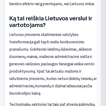
bendro efekto nei gyventojams, nei Lietuvos rinkai.
Ką tai reiškia Lietuvos verslui ir
vartotojams?
Lietuvos įmonėms skaitmeninė valstybės
transformacija gali tapti realiu konkurenciniu
pranašumu. Greitesnis leidimų išdavimas, aiškesni
duomenų mainai, mažesnė administracinė našta ir
geresnės viešosios paslaugos tiesiogiai veikia verslo
produktyvumą. Ypač tai aktualu mažoms ir
vidutinėms įmonėms, kurios neturi didelių teisinių ar
administracinių komandų ir dažnai labiausiai jaučia
biurokratijos kainą.
Technologijų sektoriui tai taip pat atveria galimybių.