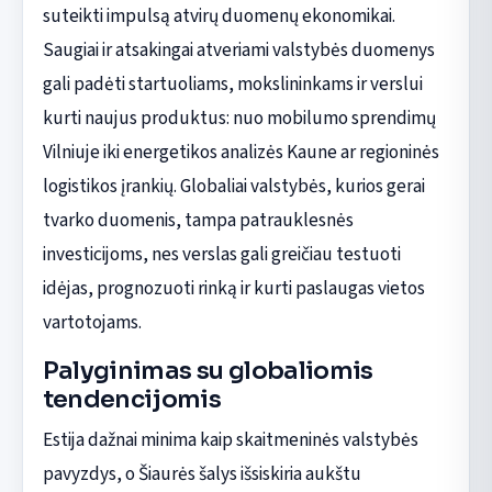
suteikti impulsą atvirų duomenų ekonomikai.
Saugiai ir atsakingai atveriami valstybės duomenys
gali padėti startuoliams, mokslininkams ir verslui
kurti naujus produktus: nuo mobilumo sprendimų
Vilniuje iki energetikos analizės Kaune ar regioninės
logistikos įrankių. Globaliai valstybės, kurios gerai
tvarko duomenis, tampa patrauklesnės
investicijoms, nes verslas gali greičiau testuoti
idėjas, prognozuoti rinką ir kurti paslaugas vietos
vartotojams.
Palyginimas su globaliomis
tendencijomis
Estija dažnai minima kaip skaitmeninės valstybės
pavyzdys, o Šiaurės šalys išsiskiria aukštu