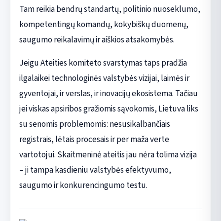
Tam reikia bendrų standartų, politinio nuoseklumo,
kompetentingų komandų, kokybiškų duomenų,
saugumo reikalavimų ir aiškios atsakomybės.
Jeigu Ateities komiteto svarstymas taps pradžia
ilgalaikei technologinės valstybės vizijai, laimės ir
gyventojai, ir verslas, ir inovacijų ekosistema. Tačiau
jei viskas apsiribos gražiomis sąvokomis, Lietuva liks
su senomis problemomis: nesusikalbančiais
registrais, lėtais procesais ir per maža verte
vartotojui. Skaitmeninė ateitis jau nėra tolima vizija
– ji tampa kasdieniu valstybės efektyvumo,
saugumo ir konkurencingumo testu.