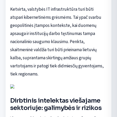
Ketvirta, valstybės IT infrastruktūra turi būti
atspari kibernetinėms grėsmėms. Tai ypač svarbu
geopolitinės įtampos kontekste, kai duomenų
apsauga ir institucijų darbo tęstinumas tampa
nacionalinio saugumo klausimu. Penkta,
skaitmeninė valdžia turi būti prieinama lietuvių
kalba, suprantama skirtingų amžiaus grupių
vartotojams ir patogi tiek didmiesčių gyventojams,
tiek regionams.
Dirbtinis intelektas viešajame
sektoriuje: galimybės ir rizikos