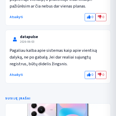
pažiūrėsim ar čia nebus dar vienas planas.
0
0
Atsakyti
datapulse
2026-06-03
Pagaliau kalba apie sistemas kaip apie vientisą 
dalyką, ne po gabalą. Jei dar realiai sujungtų 
registrus, būtų didelis žingsnis.
0
0
Atsakyti
SUSIJĘ ĮRAŠAI