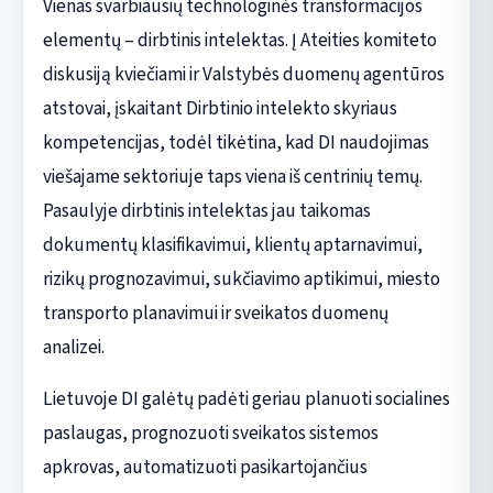
Vienas svarbiausių technologinės transformacijos
elementų – dirbtinis intelektas. Į Ateities komiteto
diskusiją kviečiami ir Valstybės duomenų agentūros
atstovai, įskaitant Dirbtinio intelekto skyriaus
kompetencijas, todėl tikėtina, kad DI naudojimas
viešajame sektoriuje taps viena iš centrinių temų.
Pasaulyje dirbtinis intelektas jau taikomas
dokumentų klasifikavimui, klientų aptarnavimui,
rizikų prognozavimui, sukčiavimo aptikimui, miesto
transporto planavimui ir sveikatos duomenų
analizei.
Lietuvoje DI galėtų padėti geriau planuoti socialines
paslaugas, prognozuoti sveikatos sistemos
apkrovas, automatizuoti pasikartojančius