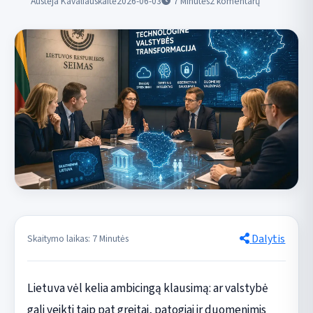
Austėja Kavaliauskaitė
2026-06-03
7
Minutės
2 komentarų
Dalytis
Skaitymo laikas: 7 Minutės
Lietuva vėl kelia ambicingą klausimą: ar valstybė
gali veikti taip pat greitai, patogiai ir duomenimis