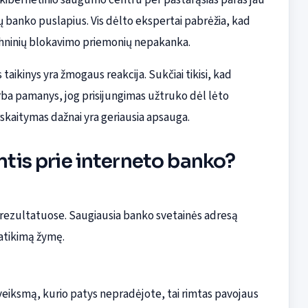
ų banko puslapius. Vis dėlto ekspertai pabrėžia, kad
techninių blokavimo priemonių nepakanka.
taikinys yra žmogaus reakcija. Sukčiai tikisi, kad
arba pamanys, jog prisijungimas užtruko dėl lėto
skaitymas dažnai yra geriausia apsauga.
antis prie interneto banko?
 rezultatuose. Saugiausia banko svetainės adresą
patikimą žymę.
 veiksmą, kurio patys nepradėjote, tai rimtas pavojaus