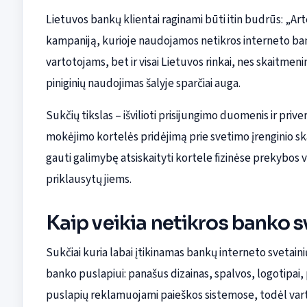
Lietuvos bankų klientai raginami būti itin budrūs: „Ar
kampaniją, kurioje naudojamos netikros interneto bank
vartotojams, bet ir visai Lietuvos rinkai, nes skaitme
piniginių naudojimas šalyje sparčiai auga.
Sukčių tikslas – išvilioti prisijungimo duomenis ir pri
mokėjimo kortelės pridėjimą prie svetimo įrenginio skai
gauti galimybę atsiskaityti kortele fizinėse prekybos v
priklausytų jiems.
Kaip veikia netikros banko 
Sukčiai kuria labai įtikinamas bankų interneto svetainių
banko puslapiui: panašus dizainas, spalvos, logotipai, 
puslapių reklamuojami paieškos sistemose, todėl var