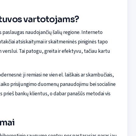
etuvos vartotojams?
es paslaugas naudojančių šalių regione. Interneto
kčiai atsiskaitymai ir skaitmeninės piniginės tapo
verslui. Tai patogu, greita ir efektyvu, tačiau kartu
rnesnė: ji remiasi ne vien el. laiškais ar skambučiais,
 laiko prisijungimo duomenų panaudojimu bei socialine
omos prieš bankų klientus, o dabar panašūs metodai vis
smai
 kibernetinio saugumo centru per pastarąsias paras jau