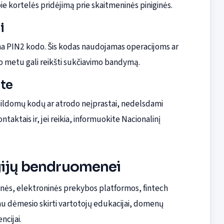
ie kortelės pridėjimą prie skaitmeninės piniginės.
i
ma PIN2 kodo. Šis kodas naudojamas operacijoms ar
o metu gali reikšti sukčiavimo bandymą.
ite
apildomų kodų ar atrodo neįprastai, nedelsdami
taktais ir, jei reikia, informuokite Nacionalinį
ogijų bendruomenei
monės, elektroninės prekybos platformos, fintech
iau dėmesio skirti vartotojų edukacijai, domenų
ncijai.