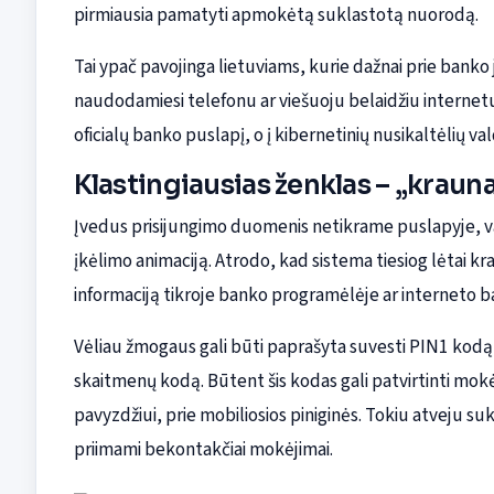
pirmiausia pamatyti apmokėtą suklastotą nuorodą.
Tai ypač pavojinga lietuviams, kurie dažnai prie banko
naudodamiesi telefonu ar viešuoju belaidžiu internetu
oficialų banko puslapį, o į kibernetinių nusikaltėlių v
Klastingiausias ženklas – „krau
Įvedus prisijungimo duomenis netikrame puslapyje, va
įkėlimo animaciją. Atrodo, kad sistema tiesiog lėtai k
informaciją tikroje banko programėlėje ar interneto b
Vėliau žmogaus gali būti paprašyta suvesti PIN1 kodą,
skaitmenų kodą. Būtent šis kodas gali patvirtinti mokė
pavyzdžiui, prie mobiliosios piniginės. Tokiu atveju suk
priimami bekontakčiai mokėjimai.