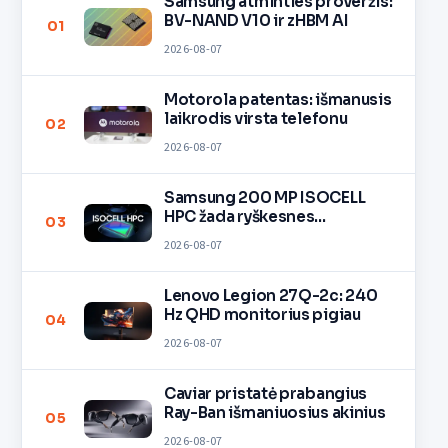
Samsung atminties proveržis:
BV-NAND V10 ir zHBM AI
01
2026-08-07
Motorola patentas: išmanusis
laikrodis virsta telefonu
02
2026-08-07
Samsung 200 MP ISOCELL
HPC žada ryškesnes
03
nuotraukas
2026-08-07
Lenovo Legion 27Q-2c: 240
Hz QHD monitorius pigiau
04
2026-08-07
Caviar pristatė prabangius
Ray-Ban išmaniuosius akinius
05
2026-08-07