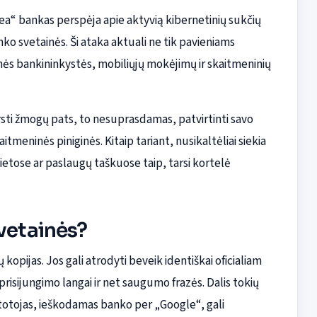
tea“ bankas perspėja apie aktyvią kibernetinių sukčių
o svetainės. Ši ataka aktuali ne tik pavieniams
ninės bankininkystės, mobiliųjų mokėjimų ir skaitmeninių
versti žmogų pats, to nesuprasdamas, patvirtinti savo
tmeninės piniginės. Kitaip tariant, nusikaltėliai siekia
ietose ar paslaugų taškuose taip, tarsi kortelė
svetainės?
 kopijas. Jos gali atrodyti beveik identiškai oficialiam
prisijungimo langai ir net saugumo frazės. Dalis tokių
totojas, ieškodamas banko per „Google“, gali