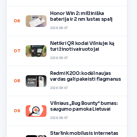
Honor Win 2: milžiniška
baterija ir 2 nm lustas spalį
06
2026-08-07
Netikri QR kodai Vilniuje: ką
turi žinoti vairuotojai
07
2026-08-07
Redmi K200: kodėl naujas
vardas gali pakeisti flagmanus
08
2026-08-07
Vilniaus „Bug Bounty“ bumas:
saugumo pamoka Lietuvai
09
2026-08-07
Starlink mobilusis internetas