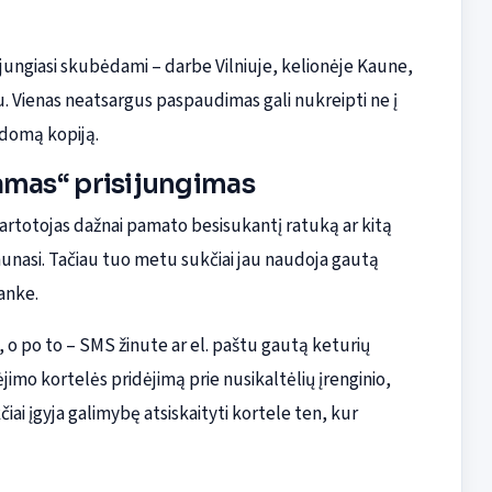
 jungiasi skubėdami – darbe Vilniuje, kelionėje Kaune,
. Vienas neatsargus paspaudimas gali nukreipti ne į
aldomą kopiją.
namas“ prisijungimas
rtotojas dažnai pamato besisukantį ratuką ar kitą
raunasi. Tačiau tuo metu sukčiai jau naudoja gautą
anke.
 o po to – SMS žinute ar el. paštu gautą keturių
jimo kortelės pridėjimą prie nusikaltėlių įrenginio,
čiai įgyja galimybę atsiskaityti kortele ten, kur