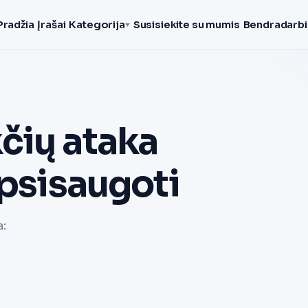
Pradžia
Įrašai
Kategorija
Susisiekite su mumis
Bendradarbi
čių ataka
apsisaugoti
a: