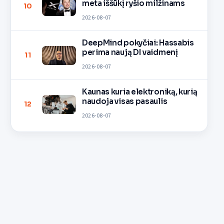
meta iššūkį ryšio milžinams
10
2026-08-07
DeepMind pokyčiai: Hassabis
perima naują DI vaidmenį
11
2026-08-07
Kaunas kuria elektroniką, kurią
naudoja visas pasaulis
12
2026-08-07