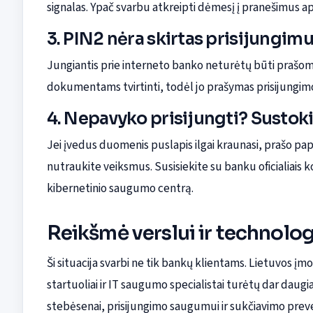
signalas. Ypač svarbu atkreipti dėmesį į pranešimus ap
3. PIN2 nėra skirtas prisijungimu
Jungiantis prie interneto banko neturėtų būti prašo
dokumentams tvirtinti, todėl jo prašymas prisijungim
4. Nepavyko prisijungti? Sustok
Jei įvedus duomenis puslapis ilgai kraunasi, prašo p
nutraukite veiksmus. Susisiekite su banku oficialiais kon
kibernetinio saugumo centrą.
Reikšmė verslui ir technol
Ši situacija svarbi ne tik bankų klientams. Lietuvos į
startuoliai ir IT saugumo specialistai turėtų dar daug
stebėsenai, prisijungimo saugumui ir sukčiavimo preve