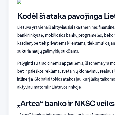
Kodėl ši ataka pavojinga Li
Lietuva yra viena iš aktyviausiai skaitmenines finansin
bankininkystė, mobiliosios bankų programėlės, bekonta
kasdienybe tiek privatiems klientams, tiek smulkiajam 
sukuria naujų galimybių sukčiams.
Palyginti su tradicinėmis apgaulėmis, ši schema yra mode
bet ir paieškos reklama, svetainių klonavimu, realaus
inžinerija. Globaliai tokios atakos jau kurį laiką taik
aktyviau matomi ir Lietuvos rinkoje.
„Artea“ banko ir NKSC veik
„Artea“ bankas informuoja, kad kartu su Nacionaliniu