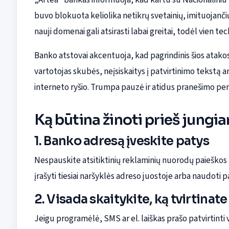
buvo blokuota keliolika netikrų svetainių, imituojanči
nauji domenai gali atsirasti labai greitai, todėl vien 
Banko atstovai akcentuoja, kad pagrindinis šios atakos 
vartotojas skubės, neįsiskaitys į patvirtinimo tekstą 
interneto ryšio. Trumpa pauzė ir atidus pranešimo per
Ką būtina žinoti prieš jungi
1. Banko adresą įveskite patys
Nespauskite atsitiktinių reklaminių nuorodų paieškos
įrašyti tiesiai naršyklės adreso juostoje arba naudoti 
2. Visada skaitykite, ką tvirtinate
Jeigu programėlė, SMS ar el. laiškas prašo patvirtinti