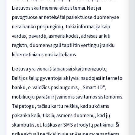
Lietuvos skaitmeninei ekosistemai. Net jei
pavogtuose ar neteisėtai pasiektuose duomenyse
nėra banko prisijungimų, tokia informacija kaip
vardas, pavardė, asmens kodas, adresas ar kiti
registrų duomenys gali tapti itin vertingu įrankiu
kibernetiniams nusikaltėliams.
Lietuva yra viena iš labiausiai skaitmenizuotų
Baltijos šalių: gyventojai aktyviai naudojasi interneto
banku, e. valdžios paslaugomis, „Smart-ID“,
mobiliuoju parašu ir įvairiomis savitarnos sistemomis.
Tai patogu, tačiau kartu reiškia, kad sukčiams
pakanka kelių tikslių asmens duomenų, kad jų
skambutis, el. laiškas ar SMS atrodytų patikimai. Ši
rizika aktuali ne tik Vilniuje ar Kaune gyvenantiems