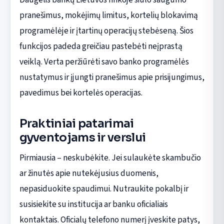
pranešimus, mokėjimų limitus, kortelių blokavimą
programėlėje ir įtartinų operacijų stebėseną. Šios
funkcijos padeda greičiau pastebėti neįprastą
veiklą. Verta peržiūrėti savo banko programėlės
nustatymus ir įjungti pranešimus apie prisijungimus,
pavedimus bei kortelės operacijas.
Praktiniai patarimai
gyventojams ir verslui
Pirmiausia – neskubėkite. Jei sulaukėte skambučio
ar žinutės apie nutekėjusius duomenis,
nepasiduokite spaudimui. Nutraukite pokalbį ir
susisiekite su institucija ar banku oficialiais
kontaktais. Oficialų telefono numerį įveskite patys,