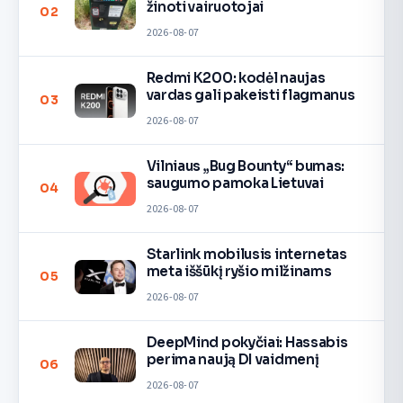
žinoti vairuotojai
02
2026-08-07
Redmi K200: kodėl naujas
vardas gali pakeisti flagmanus
03
2026-08-07
Vilniaus „Bug Bounty“ bumas:
saugumo pamoka Lietuvai
04
2026-08-07
Starlink mobilusis internetas
meta iššūkį ryšio milžinams
05
2026-08-07
DeepMind pokyčiai: Hassabis
perima naują DI vaidmenį
06
2026-08-07