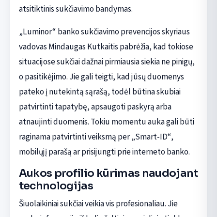
atsitiktinis sukčiavimo bandymas.
„Luminor“ banko sukčiavimo prevencijos skyriaus
vadovas Mindaugas Kutkaitis pabrėžia, kad tokiose
situacijose sukčiai dažnai pirmiausia siekia ne pinigų,
o pasitikėjimo. Jie gali teigti, kad jūsų duomenys
pateko į nutekintą sąrašą, todėl būtina skubiai
patvirtinti tapatybę, apsaugoti paskyrą arba
atnaujinti duomenis. Tokiu momentu auka gali būti
raginama patvirtinti veiksmą per „Smart-ID“,
mobilųjį parašą ar prisijungti prie interneto banko.
Aukos profilio kūrimas naudojant
technologijas
Šiuolaikiniai sukčiai veikia vis profesionaliau. Jie