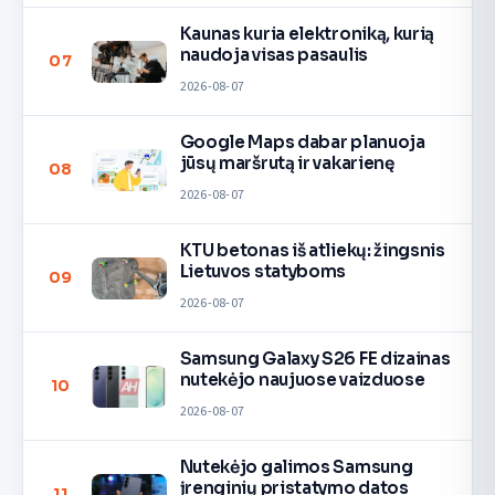
Kaunas kuria elektroniką, kurią
naudoja visas pasaulis
07
2026-08-07
Google Maps dabar planuoja
jūsų maršrutą ir vakarienę
08
2026-08-07
KTU betonas iš atliekų: žingsnis
Lietuvos statyboms
09
2026-08-07
Samsung Galaxy S26 FE dizainas
nutekėjo naujuose vaizduose
10
2026-08-07
Nutekėjo galimos Samsung
įrenginių pristatymo datos
11