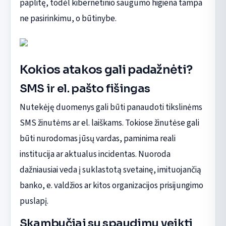
paplitę, todėl kibernetinio saugumo higiena tampa
ne pasirinkimu, o būtinybe.
Kokios atakos gali padažnėti?
SMS ir el. pašto fišingas
Nutekėję duomenys gali būti panaudoti tikslinėms
SMS žinutėms ar el. laiškams. Tokiose žinutėse gali
būti nurodomas jūsų vardas, paminima reali
institucija ar aktualus incidentas. Nuoroda
dažniausiai veda į suklastotą svetainę, imituojančią
banko, e. valdžios ar kitos organizacijos prisijungimo
puslapį.
Skambučiai su spaudimu veikti