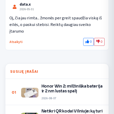
data.x
2026-05-31
Oj, čia jau rimta... žmonės per greit spaudžia viską iš 
eilės, o paskui stebisi. Reiktų daugiau sveiko 
įtarumo
0
0
Atsakyti
SUSIJĘ ĮRAŠAI
Honor Win 2: milžiniška baterija
ir 2 nm lustas spalį
01
2026-08-07
Netikri QR kodai Vilniuje: ką turi