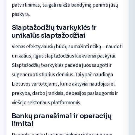
patvirtinimas, tai gali reikšti bandymą perimti jūsų
paskyrą.
Slaptažodžių tvarkyklės ir
unikalūs slaptažodžiai
Vienas efektyviausių būdų sumažinti riziką – naudoti
unikalius, ilgus slaptažodžius kiekvienai paskyrai.
Slaptažodžių tvarkyklės padeda juos saugoti ir
sugeneruoti stiprius derinius. Tai ypač naudinga
Lietuvos vartotojams, kurie aktyviai naudojasi el.
prekyba, darbo įrankiais, debesijos paslaugomis ir
viešojo sektoriaus platformomis.
Bankų pranešimai ir operacijų
limitai
Daugelis bankų Lietuvos rinkoje siūlo saugumo