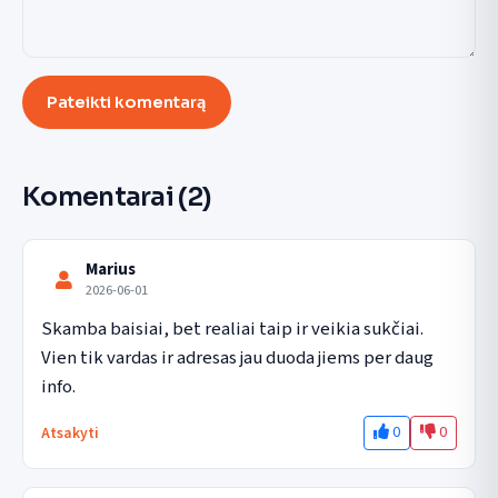
Pateikti komentarą
Komentarai
(2)
Marius
2026-06-01
Skamba baisiai, bet realiai taip ir veikia sukčiai. 
Vien tik vardas ir adresas jau duoda jiems per daug 
info.
0
0
Atsakyti