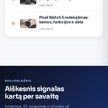
2026-08-07
Pixel Watch 5 nutekėjimas:
kainos, funkcijos ir data
12
2026-08-07
NAUJIENLAIŠKIS
Aiškesnis signalas
kartą per savaitę
Įrenginiai, DI, saugumas ir istorijos už