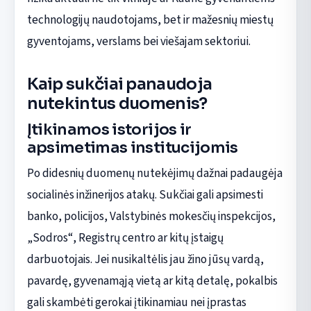
technologijų naudotojams, bet ir mažesnių miestų
gyventojams, verslams bei viešajam sektoriui.
Kaip sukčiai panaudoja
nutekintus duomenis?
Įtikinamos istorijos ir
apsimetimas institucijomis
Po didesnių duomenų nutekėjimų dažnai padaugėja
socialinės inžinerijos atakų. Sukčiai gali apsimesti
banko, policijos, Valstybinės mokesčių inspekcijos,
„Sodros“, Registrų centro ar kitų įstaigų
darbuotojais. Jei nusikaltėlis jau žino jūsų vardą,
pavardę, gyvenamąją vietą ar kitą detalę, pokalbis
gali skambėti gerokai įtikinamiau nei įprastas