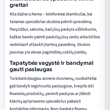
greitai
Kita dažna schema – telefoniniai skambučiai, kai
tariamas specialistas skubina priimti sprendimą.
Pavyzdžiui, sakoma, kad jūsų paskyra užblokuota,
kažkas bando paimti paskolą jūsų vardu arba būtina
nedelsiant atšaukti įtartiną pavedimą. Skubos
jausmas yra vienas pagrindinių sukčių įrankių.
Tapatybės vagystė ir bandymai
gauti paslaugas
Turėdami daugiau asmens duomenų, nusikaltėliai
gali bandyti registruotis paslaugose, kreiptis dėl
finansinių produktų, perimti paskyras ar įtikinti
klientų aptarnavimo specialistus pakeisti
kontaktinę informaciją. Nors bankai ir finansų