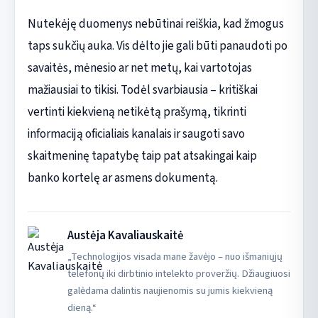
Nutekėję duomenys nebūtinai reiškia, kad žmogus
taps sukčių auka. Vis dėlto jie gali būti panaudoti po
savaitės, mėnesio ar net metų, kai vartotojas
mažiausiai to tikisi. Todėl svarbiausia – kritiškai
vertinti kiekvieną netikėtą prašymą, tikrinti
informaciją oficialiais kanalais ir saugoti savo
skaitmeninę tapatybę taip pat atsakingai kaip
banko kortelę ar asmens dokumentą.
Austėja Kavaliauskaitė
„Technologijos visada mane žavėjo – nuo išmaniųjų
telefonų iki dirbtinio intelekto proveržių. Džiaugiuosi
galėdama dalintis naujienomis su jumis kiekvieną
dieną.“