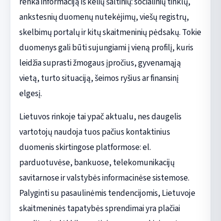
renka informaciją iš kelių šaltinių: socialinių tinklų,
ankstesnių duomenų nutekėjimų, viešų registrų,
skelbimų portalų ir kitų skaitmeninių pėdsakų. Tokie
duomenys gali būti sujungiami į vieną profilį, kuris
leidžia suprasti žmogaus įpročius, gyvenamąją
vietą, turto situaciją, šeimos ryšius ar finansinį
elgesį.
Lietuvos rinkoje tai ypač aktualu, nes daugelis
vartotojų naudoja tuos pačius kontaktinius
duomenis skirtingose platformose: el.
parduotuvėse, bankuose, telekomunikacijų
savitarnose ir valstybės informacinėse sistemose.
Palyginti su pasaulinėmis tendencijomis, Lietuvoje
skaitmeninės tapatybės sprendimai yra plačiai