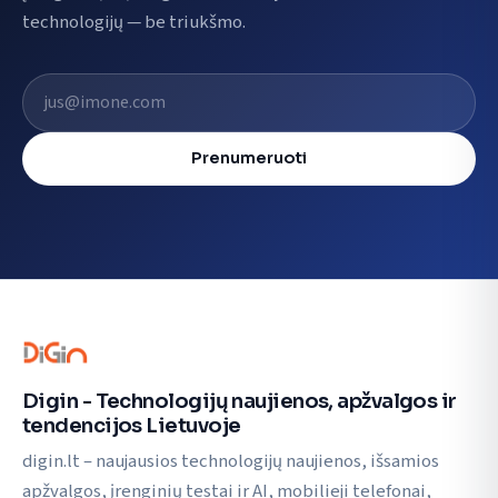
technologijų — be triukšmo.
El. pašto adresas
Prenumeruoti
Digin - Technologijų naujienos, apžvalgos ir
tendencijos Lietuvoje
digin.lt – naujausios technologijų naujienos, išsamios
apžvalgos, įrenginių testai ir AI, mobilieji telefonai,