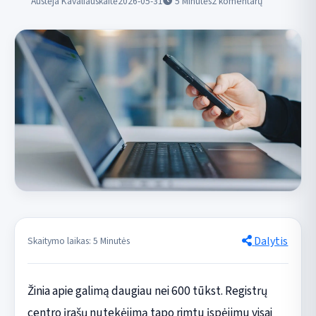
Austėja Kavaliauskaitė
2026-05-31
5
Minutės
2 komentarų
Dalytis
Skaitymo laikas: 5 Minutės
Žinia apie galimą daugiau nei 600 tūkst. Registrų
centro įrašų nutekėjimą tapo rimtu įspėjimu visai