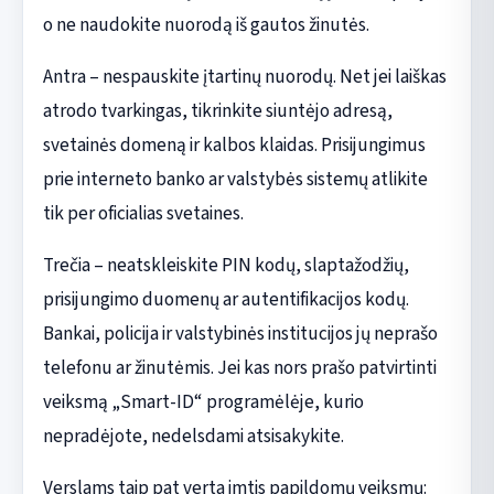
o ne naudokite nuorodą iš gautos žinutės.
Antra – nespauskite įtartinų nuorodų. Net jei laiškas
atrodo tvarkingas, tikrinkite siuntėjo adresą,
svetainės domeną ir kalbos klaidas. Prisijungimus
prie interneto banko ar valstybės sistemų atlikite
tik per oficialias svetaines.
Trečia – neatskleiskite PIN kodų, slaptažodžių,
prisijungimo duomenų ar autentifikacijos kodų.
Bankai, policija ir valstybinės institucijos jų neprašo
telefonu ar žinutėmis. Jei kas nors prašo patvirtinti
veiksmą „Smart-ID“ programėlėje, kurio
nepradėjote, nedelsdami atsisakykite.
Verslams taip pat verta imtis papildomų veiksmų: