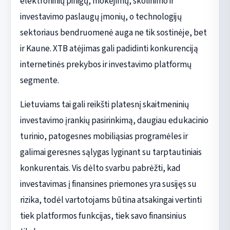
elektroninių pinigų, mokėjimų, skolinimo ir
investavimo paslaugų įmonių, o technologijų
sektoriaus bendruomenė auga ne tik sostinėje, bet
ir Kaune. XTB atėjimas gali padidinti konkurenciją
internetinės prekybos ir investavimo platformų
segmente.
Lietuviams tai gali reikšti platesnį skaitmeninių
investavimo įrankių pasirinkimą, daugiau edukacinio
turinio, patogesnes mobiliąsias programėles ir
galimai geresnes sąlygas lyginant su tarptautiniais
konkurentais. Vis dėlto svarbu pabrėžti, kad
investavimas į finansines priemones yra susijęs su
rizika, todėl vartotojams būtina atsakingai vertinti
tiek platformos funkcijas, tiek savo finansinius