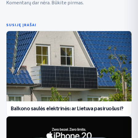
Komentarų dar nėra. Būkite pirmas.
SUSIJĘ ĮRAŠAI
Balkono saulės elektrinės: ar Lietuva pasiruošusi?