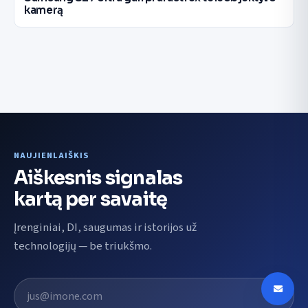
kamerą
NAUJIENLAIŠKIS
Aiškesnis signalas
kartą per savaitę
Įrenginiai, DI, saugumas ir istorijos už
technologijų — be triukšmo.
El. pašto adresas