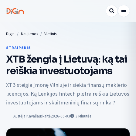
Digin
Naujienos
Vietinis
STRAIPSNIS
XTB žengia į Lietuvą: ką tai
reiškia investuotojams
XTB steigia įmonę Vilniuje ir siekia finansų maklerio
licencijos. Ką Lenkijos fintech plėtra reiškia Lietuvos
investuotojams ir skaitmeninių finansų rinkai?
Austėja Kavaliauskaitė
2026-06-03
3
Minutės