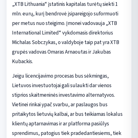
„XTB Lithuania“ įstatinis kapitalas turėtų siekti 1
mln. eurų, kurį bendrovė įsipareigojo suformuoti
per metus nuo steigimo. Įmonei vadovauja „XTB
International Limited“ vykdomasis direktorius
Michalas Sobczykas, o valdyboje taip pat yra XTB
grupės vadovas Omaras Arnaoutas ir Jakubas
Kubackis.
Jeigu licencijavimo procesas bus sėkmingas,
Lietuvos investuotojai gali sulaukti dar vienos
stiprios skaitmeninės investavimo alternatyvos.
Vietinei rinkai ypač svarbu, ar paslaugos bus
pritaikytos lietuvių kalbai, ar bus teikiamas lokalus
klientų aptarnavimas ir ar platforma pasiūlys
sprendimus, patogius tiek pradedantiesiems, tiek