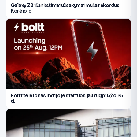
Galaxy Z8 išankstiniai užsakymai muša rekordus
Korėjoje
Boltt telefonas Indijoje startuos jau rugpjūčio 25
d.