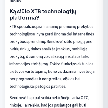
tikslus.
Ką siūlo XTB technologijų
platforma?
XTB specializuojasi finansinių priemonių prekybos
technologijose ir yra gerai žinoma dėl internetinės
prekybos sprendimų. Bendrovė siūlo prieigą prie
įvairių rinkų, rinkos analizės įrankius, mobiliąją
prekybą, duomenų vizualizaciją ir realaus laiko
informacijos stebėjimą. Tokios funkcijos aktualios
Lietuvos vartotojams, kurie vis dažniau investuoja
per programėles ir nori greitos, aiškios bei
technologiškai patogios patirties.
Bendrovė taip pat veikia nebiržinėje, arba OTC,
rinkoje. Tai reiškia, kad jos paslaugos gali būti