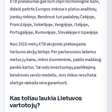
XTB pranašumas gali būti stipri technologinė bazė,
didelė patirtis Europos rinkose ir platus analitinių
įrankių rinkinys. Bendrovė turi padalinių Čekijoje,
Prancūzijoje, Vokietijoje, Vengrijoje, Italijoje,
Portugalijoje, Rumunijoje, Slovakijoje ir Ispanijoje.
Nuo 2016 metų XTB akcijomis prekiaujama
Varšuvos akcijų biržoje. Per pastaruosius šešerius
metus jų kaina, rinkos duomenimis, pakilo maždaug
penkis kartus. Tai rodo investuotojų pasitikėjimą
bendrovės verslo modeliu, nors rinkos rezultatai
ateityje niekada nėra garantuoti.
Kas toliau laukia Lietuvos
vartotojų?