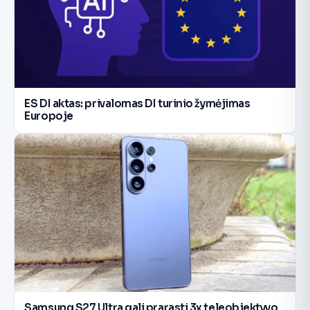
ES DI aktas: privalomas DI turinio žymėjimas
Europoje
Samsung S27 Ultra gali prarasti 3x teleobjektyvo