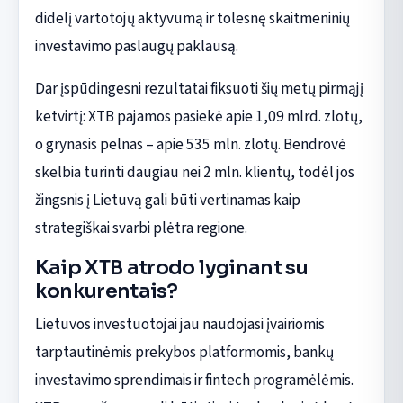
didelį vartotojų aktyvumą ir tolesnę skaitmeninių
investavimo paslaugų paklausą.
Dar įspūdingesni rezultatai fiksuoti šių metų pirmąjį
ketvirtį: XTB pajamos pasiekė apie 1,09 mlrd. zlotų,
o grynasis pelnas – apie 535 mln. zlotų. Bendrovė
skelbia turinti daugiau nei 2 mln. klientų, todėl jos
žingsnis į Lietuvą gali būti vertinamas kaip
strategiškai svarbi plėtra regione.
Kaip XTB atrodo lyginant su
konkurentais?
Lietuvos investuotojai jau naudojasi įvairiomis
tarptautinėmis prekybos platformomis, bankų
investavimo sprendimais ir fintech programėlėmis.