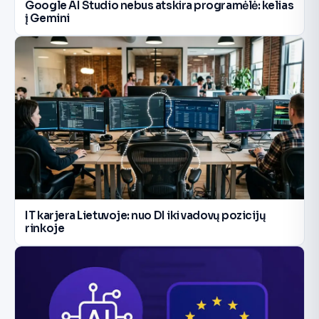
Google AI Studio nebus atskira programėlė: kelias
į Gemini
IT karjera Lietuvoje: nuo DI iki vadovų pozicijų
rinkoje