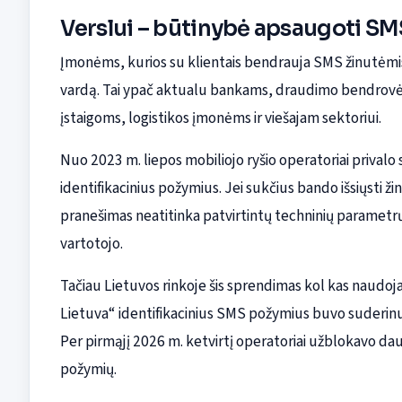
Verslui – būtinybė apsaugoti SM
Įmonėms, kurios su klientais bendrauja SMS žinutėmi
vardą. Tai ypač aktualu bankams, draudimo bendrovėm
įstaigoms, logistikos įmonėms ir viešajam sektoriui.
Nuo 2023 m. liepos mobiliojo ryšio operatoriai privalo
identifikacinius požymius. Jei sukčius bando išsiųsti
pranešimas neatitinka patvirtintų techninių parametr
vartotojo.
Tačiau Lietuvos rinkoje šis sprendimas kol kas naudoja
Lietuva“ identifikacinius SMS požymius buvo suderinusi
Per pirmąjį 2026 m. ketvirtį operatoriai užblokavo dau
požymių.