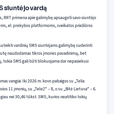
S siuntėjo vardą
s, RRT primena apie galimybę apsaugoti savo siuntėjo
s, el. prekybos platformoms, sveikatos priežiūros
 suteikti vardinių SMS siuntėjams galimybę suderinti
 žinutę naudodamas tikros įmonės pavadinimą, bet
ų, tokia SMS gali būti blokuojama dar nepasiekusi
mas vangiai. Iki 2026 m. kovo pabaigos su „Telia
os 11 įmonių, su „Tele2“ – 8, o su „Bitė Lietuva“ – 6.
giau nei 30,46 tūkst. SMS, kurios neatitiko tokių