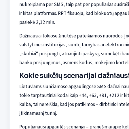
nukreipiama per SMS, taip pat per populiarias susira
ir kitas platformas. RRT fiksuoja, kad blokuotų apgaul
pasiekė 2,12 mln.
Dažniausiai tokiose žinutėse pateikiamos nuorodos į ne
valstybines institucijas, siuntų tarnybas ar elektronin
„skubiai“ prisijungti, atnaujinti paskyrą, sumokėti ba
banko prisijungimus, asmens kodus, mokėjimo kortelių
Kokie sukčių scenarijai dažniaus
Lietuviams siunčiamose apgaulingose SMS dažnai nau
tokie tarptautiniai kodai kaip +44, +63, +91, +212 ir ki
kalba, tai nereiškia, kad jos patikimos – dirbtinio intel
įtikinamesnį turinį.
Populiariausi apgaulės scenarijai – pranešimai apie kel