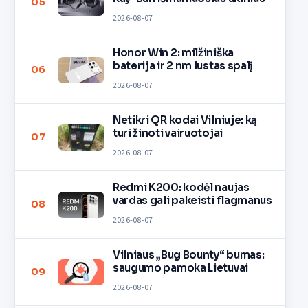
05
2026-08-07
Honor Win 2: milžiniška
baterija ir 2 nm lustas spalį
06
2026-08-07
Netikri QR kodai Vilniuje: ką
turi žinoti vairuotojai
07
2026-08-07
Redmi K200: kodėl naujas
vardas gali pakeisti flagmanus
08
2026-08-07
Vilniaus „Bug Bounty“ bumas:
saugumo pamoka Lietuvai
09
2026-08-07