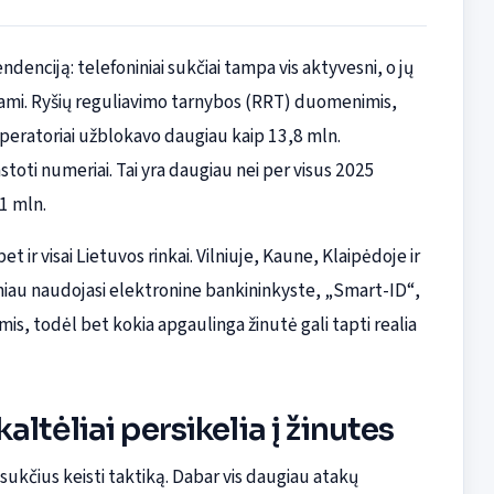
denciją: telefoniniai sukčiai tampa vis aktyvesni, o jų
tami. Ryšių reguliavimo tarnybos (RRT) duomenimis,
 operatoriai užblokavo daugiau kaip 13,8 mln.
toti numeriai. Tai yra daugiau nei per visus 2025
1 mln.
t ir visai Lietuvos rinkai. Vilniuje, Kaune, Klaipėdoje ir
iau naudojasi elektronine bankininkyste, „Smart-ID“,
s, todėl bet kokia apgaulinga žinutė gali tapti realia
ltėliai persikelia į žinutes
ukčius keisti taktiką. Dabar vis daugiau atakų