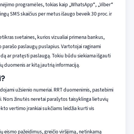
šinėjimo programėles, tokias kaip „WhatsApp“, „Viber“
ingų SMS skaičius per metus išaugo beveik 30 proc. ir
tikras svetaines, kurios vizualiai primena bankus,
io parašo paslaugų puslapius. Vartotojai raginami
udą ar pratęsti paslaugą. Tokiu būdu siekiama išgauti
 duomenis ar kitą jautrią informaciją.
i?
dojami užsienio numeriai. RRT duomenimis, pastebimi
ti. Nors žinutės neretai parašytos taisyklinga lietuvių
ekto vertimo įrankiai sukčiams leidžia kurti vis
ių eismo pažeidimus, greičio viršijimą, netinkamą