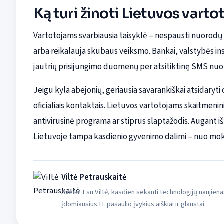
Ką turi žinoti Lietuvos varto
Vartotojams svarbiausia taisyklė – nespausti nuorodų i
arba reikalauja skubaus veiksmo. Bankai, valstybės ins
jautrių prisijungimo duomenų per atsitiktinę SMS nuo
Jeigu kyla abejonių, geriausia savarankiškai atsidaryti o
oficialiais kontaktais. Lietuvos vartotojams skaitmen
antivirusinė programa ar stiprus slaptažodis. Augant
Lietuvoje tampa kasdienio gyvenimo dalimi – nuo mokė
Viltė Petrauskaitė
Sveiki! Esu Viltė, kasdien sekanti technologijų naujiena
įdomiausius IT pasaulio įvykius aiškiai ir glaustai.