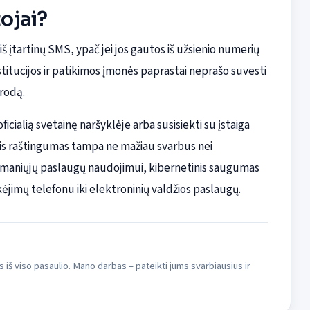
tojai?
š įtartinų SMS, ypač jei jos gautos iš užsienio numerių
titucijos ir patikimos įmonės paprastai neprašo suvesti
rodą.
ficialią svetainę naršyklėje arba susisiekti su įstaiga
inis raštingumas tampa ne mažiau svarbus nei
 išmaniųjų paslaugų naudojimui, kibernetinis saugumas
jimų telefonu iki elektroninių valdžios paslaugų.
s iš viso pasaulio. Mano darbas – pateikti jums svarbiausius ir