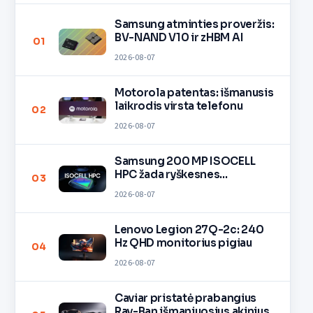
Samsung atminties proveržis:
BV-NAND V10 ir zHBM AI
01
2026-08-07
Motorola patentas: išmanusis
laikrodis virsta telefonu
02
2026-08-07
Samsung 200 MP ISOCELL
HPC žada ryškesnes
03
nuotraukas
2026-08-07
Lenovo Legion 27Q-2c: 240
Hz QHD monitorius pigiau
04
2026-08-07
Caviar pristatė prabangius
Ray-Ban išmaniuosius akinius