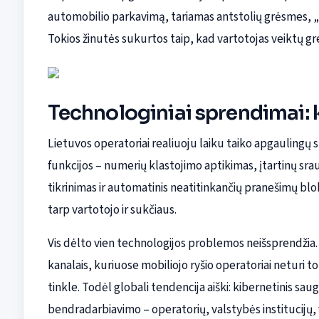
automobilio parkavimą, tariamas antstolių grėsmes, „
Tokios žinutės sukurtos taip, kad vartotojas veiktų greit
Technologiniai sprendimai: 
Lietuvos operatoriai realiuoju laiku taiko apgaulingų 
funkcijos – numerių klastojimo aptikimas, įtartinų sra
tikrinimas ir automatinis neatitinkančių pranešimų blo
tarp vartotojo ir sukčiaus.
Vis dėlto vien technologijos problemos neišsprendžia.
kanalais, kuriuose mobiliojo ryšio operatoriai neturi t
tinkle. Todėl globali tendencija aiški: kibernetinis sau
bendradarbiavimo – operatorių, valstybės institucijų, v