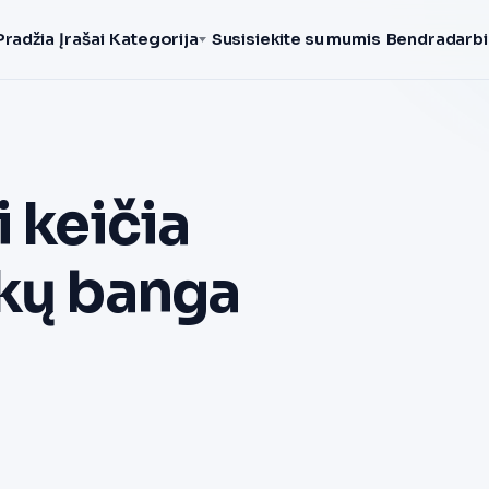
Pradžia
Įrašai
Kategorija
Susisiekite su mumis
Bendradarbi
i keičia
akų banga