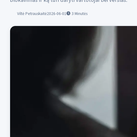
blokavimas ir ką turi daryti vartotojai bei verslas.
Viltė Petrauskaitė
2026-06-01
3
Minutės