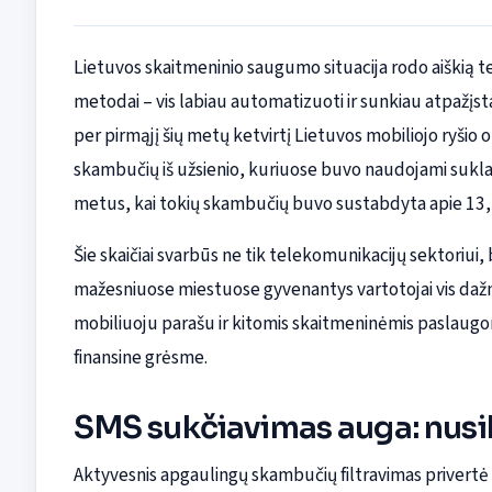
Lietuvos skaitmeninio saugumo situacija rodo aiškią ten
metodai – vis labiau automatizuoti ir sunkiau atpažįs
per pirmąjį šių metų ketvirtį Lietuvos mobiliojo ryšio
skambučių iš užsienio, kuriuose buvo naudojami suklas
metus, kai tokių skambučių buvo sustabdyta apie 13,
Šie skaičiai svarbūs ne tik telekomunikacijų sektoriui, be
mažesniuose miestuose gyvenantys vartotojai vis dažn
mobiliuoju parašu ir kitomis skaitmeninėmis paslaugomi
finansine grėsme.
SMS sukčiavimas auga: nusika
Aktyvesnis apgaulingų skambučių filtravimas privertė s