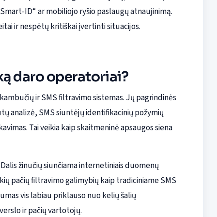
Smart-ID“ ar mobiliojo ryšio paslaugų atnaujinimą.
ai ir nespėtų kritiškai įvertinti situacijos.
ką daro operatoriai?
skambučių ir SMS filtravimo sistemas. Jų pagrindinės
utų analizė, SMS siuntėjų identifikacinių požymių
kavimas. Tai veikia kaip skaitmeninė apsaugos siena
 Dalis žinučių siunčiama internetiniais duomenų
okių pačių filtravimo galimybių kaip tradiciniame SMS
gumas vis labiau priklauso nuo kelių šalių
erslo ir pačių vartotojų.