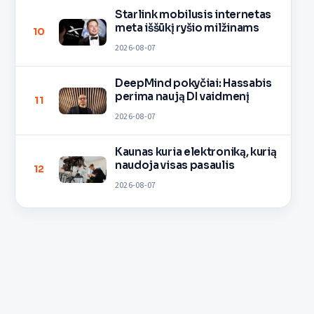
Starlink mobilusis internetas
meta iššūkį ryšio milžinams
10
2026-08-07
DeepMind pokyčiai: Hassabis
perima naują DI vaidmenį
11
2026-08-07
Kaunas kuria elektroniką, kurią
naudoja visas pasaulis
12
2026-08-07