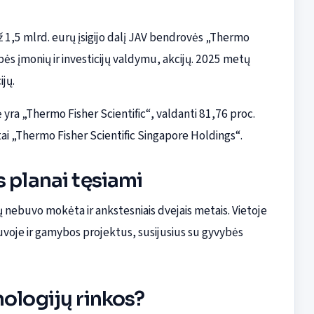
 1,5 mlrd. eurų įsigijo dalį JAV bendrovės „Thermo
upės įmonių ir investicijų valdymu, akcijų. 2025 metų
ijų.
 yra „Thermo Fisher Scientific“, valdanti 81,76 proc.
otai „Thermo Fisher Scientific Singapore Holdings“.
 planai tęsiami
ebuvo mokėta ir ankstesniais dvejais metais. Vietoje
tuvoje ir gamybos projektus, susijusius su gyvybės
nologijų rinkos?