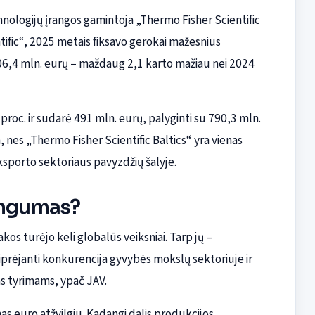
chnologijų įrangos gamintoja „Thermo Fisher Scientific
tific“, 2025 metais fiksavo gerokai mažesnius
206,4 mln. eurų – maždaug 2,1 karto mažiau nei 2024
roc. ir sudarė 491 mln. eurų, palyginti su 790,3 mln.
a, nes „Thermo Fisher Scientific Baltics“ yra vienas
ksporto sektoriaus pavyzdžių šalyje.
ningumas?
s turėjo keli globalūs veiksniai. Tarp jų –
tiprėjanti konkurencija gyvybės mokslų sektoriuje ir
ms tyrimams, ypač JAV.
s euro atžvilgiu. Kadangi dalis produkcijos