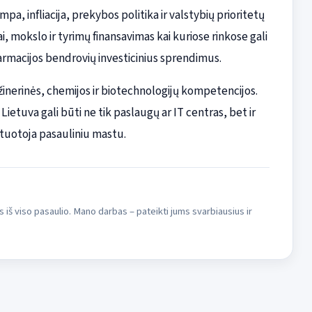
pa, infliacija, prekybos politika ir valstybių prioritetų
, mokslo ir tyrimų finansavimas kai kuriose rinkose gali
r farmacijos bendrovių investicinius sprendimus.
inžinerinės, chemijos ir biotechnologijų kompetencijos.
etuva gali būti ne tik paslaugų ar IT centras, bet ir
tuotoja pasauliniu mastu.
s iš viso pasaulio. Mano darbas – pateikti jums svarbiausius ir