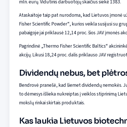
mln. eurų. Vidutinis darbuotojų skaičius siekė 1383.
Ataskaitoje taip pat nurodoma, kad Lietuvos įmonė už
Fisher Scientific Powder“, kurios veikla susijusi su gr
pabaigoje jai priklausė 12,14 proc. šios JAV įmonės akc
Pagrindinė „Thermo Fisher Scientific Baltics“ akcininkė
akcijų. Likusi 18,24 proc. dalis priklauso JAV registru
Dividendų nebus, bet plėtros
Bendrovė pranešė, kad šiemet dividendų nemokės. Jų n
to dėmesys išlieka nukreiptas į veiklos stiprinimą Lie
mokslų rinkai skirtais produktais.
Kas laukia Lietuvos biotech