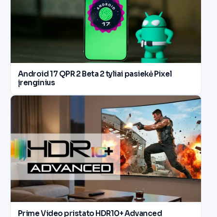
Android 17 QPR 2 Beta 2 tyliai pasiekė Pixel
įrenginius
Prime Video pristato HDR10+ Advanced