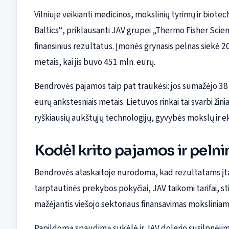
Vilniuje veikianti medicinos, mokslinių tyrimų ir biote
Baltics“, priklausanti JAV grupei „Thermo Fisher Scien
finansinius rezultatus. Įmonės grynasis pelnas siekė 
metais, kai jis buvo 451 mln. eurų.
Bendrovės pajamos taip pat traukėsi: jos sumažėjo 38 p
eurų ankstesniais metais. Lietuvos rinkai tai svarbi žini
ryškiausių aukštųjų technologijų, gyvybės mokslų ir e
Kodėl krito pajamos ir pel
Bendrovės ataskaitoje nurodoma, kad rezultatams įtako
tarptautinės prekybos pokyčiai, JAV taikomi tarifai, s
mažėjantis viešojo sektoriaus finansavimas mokslinia
Papildomą spaudimą sukėlė ir JAV dolerio susilpnėjima