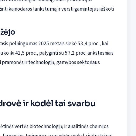
inti kainodaros lankstumą ir versti gamintojus ieškoti
ažėjo
sis pelningumas 2025 metais siekė 53,4 proc., kai
 iki 41,5 proc., palyginti su 57,2 proc. ankstesniais
kšti pramonės ir technologijų gamybos sektoriaus
rovė ir kodėl tai svarbu
ėtinės vertės biotechnologijų ir analitinės chemijos
farmacijos tyrimuose ir gyvybės mokslų industrijoje.