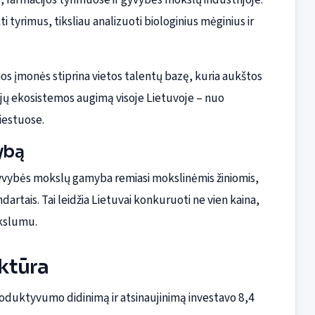
tyrimus, tiksliau analizuoti biologinius mėginius ir
kios įmonės stiprina vietos talentų bazę, kuria aukštos
ogijų ekosistemos augimą visoje Lietuvoje – nuo
miestuose.
ybą
gyvybės mokslų gamyba remiasi mokslinėmis žiniomis,
dartais. Tai leidžia Lietuvai konkuruoti ne vien kaina,
ikslumu.
uktūra
oduktyvumo didinimą ir atsinaujinimą investavo 8,4