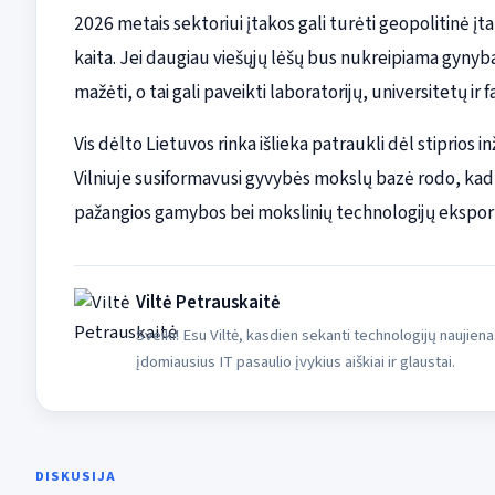
2026 metais sektoriui įtakos gali turėti geopolitinė įtam
kaita. Jei daugiau viešųjų lėšų bus nukreipiama gynybai
mažėti, o tai gali paveikti laboratorijų, universitetų i
Vis dėlto Lietuvos rinka išlieka patraukli dėl stiprios 
Vilniuje susiformavusi gyvybės mokslų bazė rodo, kad Li
pažangios gamybos bei mokslinių technologijų ekspor
Viltė Petrauskaitė
Sveiki! Esu Viltė, kasdien sekanti technologijų naujiena
įdomiausius IT pasaulio įvykius aiškiai ir glaustai.
DISKUSIJA