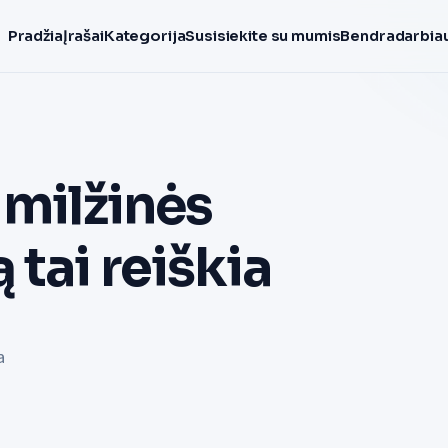
Pradžia
Įrašai
Kategorija
Susisiekite su mumis
Bendradarbiau
 milžinės
 tai reiškia
a