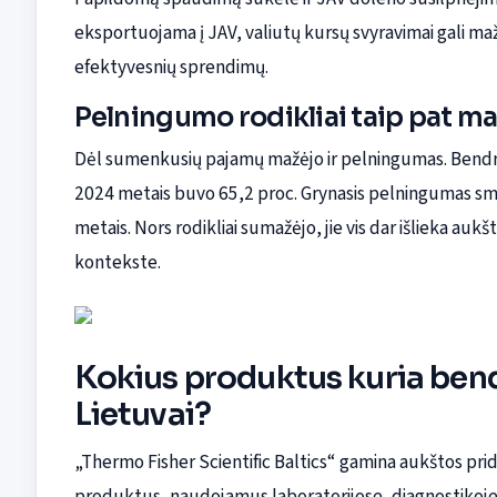
eksportuojama į JAV, valiutų kursų svyravimai gali maž
efektyvesnių sprendimų.
Pelningumo rodikliai taip pat m
Dėl sumenkusių pajamų mažėjo ir pelningumas. Bendra
2024 metais buvo 65,2 proc. Grynasis pelningumas smuko
metais. Nors rodikliai sumažėjo, jie vis dar išlieka au
kontekste.
Kokius produktus kuria bend
Lietuvai?
„Thermo Fisher Scientific Baltics“ gamina aukštos prid
produktus, naudojamus laboratorijose, diagnostikoje, 