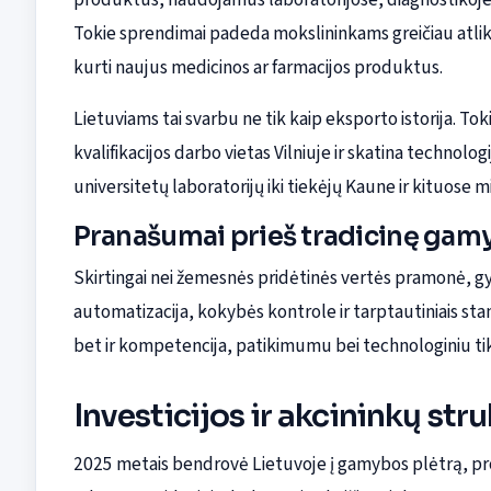
Tokie sprendimai padeda mokslininkams greičiau atlikti 
kurti naujus medicinos ar farmacijos produktus.
Lietuviams tai svarbu ne tik kaip eksporto istorija. To
kvalifikacijos darbo vietas Vilniuje ir skatina technol
universitetų laboratorijų iki tiekėjų Kaune ir kituose 
Pranašumai prieš tradicinę gam
Skirtingai nei žemesnės pridėtinės vertės pramonė, 
automatizacija, kokybės kontrole ir tarptautiniais stan
bet ir kompetencija, patikimumu bei technologiniu t
Investicijos ir akcininkų str
2025 metais bendrovė Lietuvoje į gamybos plėtrą, pr