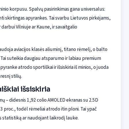
minio korpusu. Spalvų pasirinkimas gana universalus:
rinti skirtingas apyrankes. Tai svarbu Lietuvos pirkėjams,
ir darbui Vilniuje ar Kaune, ir savaitgalio
udoja aviacijos klasės aliuminį, titano rėmelį, o balto
Tai suteikia daugiau atsparumo ir labiau premium
yranke atrodo sportiškai ir išsiskiria iš minios, o juoda
esnį stilių.
škiai išsiskiria
imų – didesnis 1,92 colio AMOLED ekranas su 2.5D
83 proc., todėl rėmeliai atrodo itin ploni. Tai ypač
statistiką ar naudojant laikrodį lauke.