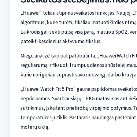
„Huawei“ toliau stiprina sveikatos funkcijas. Naujoji „
algoritmus, kurie turėtų tiksliau matuoti širdies rit
Laikrodis gali sekti pulsą visą parą, matuoti SpO2, vert
pateikti kasdienius aktyvumo tikslus.
Miego analizė taip pat patobulinta. „Huawei Watch Fit 
reguliarumą ir fiksuoti trumpus dienos snūstelėjimus. 
kurie nori geriau suprasti savo nuovargį, darbo krūvį 
„Huawei Watch Fit 5 Pro“ gauna papildomas sveikatos
neprieinamos. Svarbiausia jų – EKG matavimas ant riešo.
sutrikimus, įskaitant prieširdžių virpėjimo požymius. T
temperatūros jutiklis. Pastarasis naudingas pastebint 
moterų ciklą.