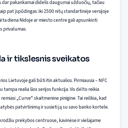
 vis dar pakankamai didelis daugumai užduočių, tačiau
p pat įspūdingas: iki 2500 nitų standartinėje versijoje
ulėta diena Nidoje ar miesto centre gali apsunkinti
s privalumas.
 ir tikslesnis sveikatos
ios Lietuvoje gali būti itin aktualios. Pirmiausia – NFC
ampa realia šios serijos funkcija. Vis dėlto reikia
emiasi „Curve“ skaitmenine pinigine. Tai reiškia, kad
atybės patvirtinimą ir susieti ją su savo banko kortele.
aikrodžiu prekybos centruose, kavinėse ir viešajame