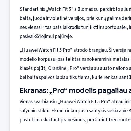
Standartinis „Watch Fit 5“ siūlomas su perdirbto aliu
balta, juoda ir violetinė versijos, prie kurių galima de
nes vienas ir tas pats laikrodis turi tikti ir sporto salei, 
pasivaikščiojimui pajūryje.
„Huawei Watch Fit 5 Pro“ atrodo brangiau. Ši versija na
modelio korpusui pasitelktas nanokeraminis metalas. 
klasės pojūtį. Oranžinė „Pro“ versija su austo nailono ap
bei balta spalvos labiau tiks tiems, kurie renkasi santūr
Ekranas: „Pro“ modelis pagaliau ai
Vienas svarbiausių „Huawei Watch Fit 5 Pro“ atnaujin
safyriniu stiklu. Ekrano ir korpuso santykis siekia apie 
pastebima skaitant pranešimus, peržiūrint treniruotės 