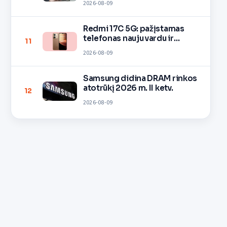
2026-08-09
Redmi 17C 5G: pažįstamas
telefonas nauju vardu ir
11
spalvomis
2026-08-09
Samsung didina DRAM rinkos
atotrūkį 2026 m. II ketv.
12
2026-08-09