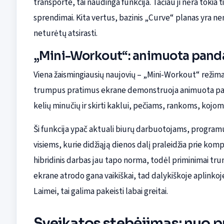
transporte, tai naudinga funkcija. Tačiau ji nėra tokia
sprendimai. Kita vertus, bazinis „Curve“ planas yra 
neturėtų atsirasti.
„Mini-Workout“: animuota panda
Viena žaismingiausių naujovių – „Mini-Workout“ režimas
trumpus pratimus ekrane demonstruoja animuota panda
kelių minučių ir skirti kaklui, pečiams, rankoms, kojom
Ši funkcija ypač aktuali biurų darbuotojams, programu
visiems, kurie didžiąją dienos dalį praleidžia prie kom
hibridinis darbas jau tapo norma, todėl priminimai tru
ekrane atrodo gana vaikiškai, tad dalykiškoje aplinkoje d
Laimei, tai galima pakeisti labai greitai.
Sveikatos stebėjimas: nuo p