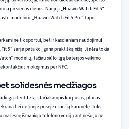
krauna po vienos dienos. Naujoji „Huawei Watch Fit 5“
įprasto modelio ir „Huawei Watch Fit 5 Pro“ tapo
perkami ne tik sportui, bet ir kasdieniam naudojimui
Fit 5“ serija pataiko į gana praktišką nišą. Ji nėra tokia
tch“ modelių, tačiau siūlo ilgą baterijos veikimo
– bekontakčius mokėjimus per NFC.
bet solidesnės medžiagos
 būdingą identitetą: stačiakampis korpusas, plonas
nį ekraną bei dešinėje pusėje esančią karūnėlę. Toks
io mažesnę išmaniojo telefono versiją ant riešo, o ne