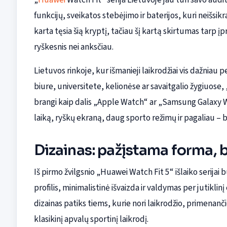
funkcijų, sveikatos stebėjimo ir baterijos, kuri neišsi
karta tęsia šią kryptį, tačiau šį kartą skirtumas tarp 
ryškesnis nei anksčiau.
Lietuvos rinkoje, kur išmanieji laikrodžiai vis dažniau 
biure, universitete, kelionėse ar savaitgalio žygiuose, „
brangi kaip dalis „Apple Watch“ ar „Samsung Galaxy Wa
laiką, ryškų ekraną, daug sporto režimų ir pagaliau 
Dizainas: pažįstama forma, 
Iš pirmo žvilgsnio „Huawei Watch Fit 5“ išlaiko serijai
profilis, minimalistinė išvaizda ir valdymas per jutikli
dizainas patiks tiems, kurie nori laikrodžio, primenanč
klasikinį apvalų sportinį laikrodį.