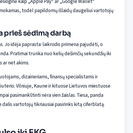
 tiesioginė kaip „Apple Pay“ ar „Google Wallet“
nemokamas, todėl papildomų išlaidų daugeliui vartotojų
 prieš sėdimą darbą
. Jo idėja paprasta: laikrodis primena pajudėti, o
. Pratimai trunka nuo kelių dešimčių sekundžių iki
s ar net akims.
otojams, dizaineriams, finansų specialistams ir
piuterio. Vilniuje, Kaune ir kituose Lietuvos miestuose
mpai pasimankštinti nėra vien žaislas. Tiesa, panda
alis vartotojų tikriausiai pasirinks kitą ciferblatą.
ulso iki EKG