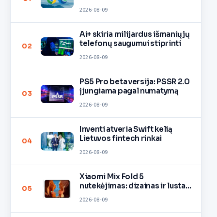
2026-08-09
Ai+ skiria milijardus išmaniųjų
telefonų saugumui stiprinti
02
2026-08-09
PS5 Pro beta versija: PSSR 2.0
įjungiama pagal numatymą
03
2026-08-09
Inventi atveria Swift kelią
Lietuvos fintech rinkai
04
2026-08-09
Xiaomi Mix Fold 5
nutekėjimas: dizainas ir lustas
05
O3
2026-08-09