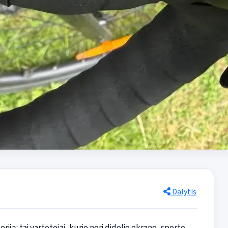
Dalytis
riją: tai vartotojai, kurie nori didelio ekrano, sporto