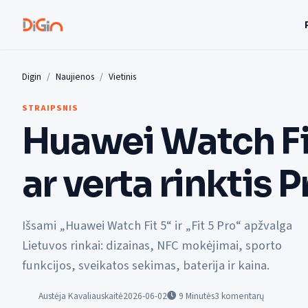
Digin
Naujienos
Vietinis
STRAIPSNIS
Huawei Watch Fit
ar verta rinktis P
Išsami „Huawei Watch Fit 5“ ir „Fit 5 Pro“ apžvalga
Lietuvos rinkai: dizainas, NFC mokėjimai, sporto
funkcijos, sveikatos sekimas, baterija ir kaina.
Austėja Kavaliauskaitė
2026-06-02
9
Minutės
3 komentarų