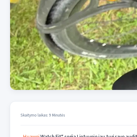
Skaitymo laikas: 9 Minutės
„
Huawei
Watch Fit“ serija Lietuvoje jau turi savo audito