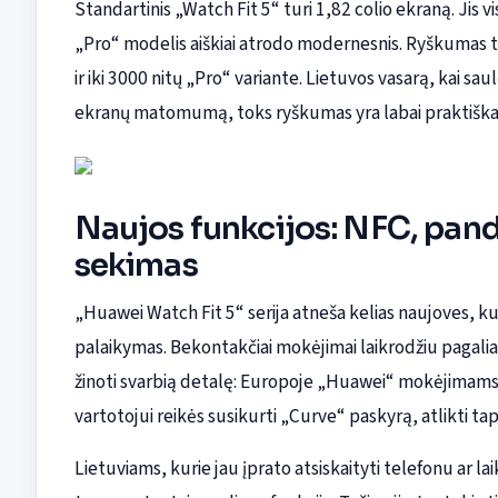
Standartinis „Watch Fit 5“ turi 1,82 colio ekraną. Jis
„Pro“ modelis aiškiai atrodo modernesnis. Ryškumas tai
ir iki 3000 nitų „Pro“ variante. Lietuvos vasarą, kai sa
ekranų matomumą, toks ryškumas yra labai praktiška
Naujos funkcijos: NFC, panda
sekimas
„Huawei Watch Fit 5“ serija atneša kelias naujoves, kur
palaikymas. Bekontakčiai mokėjimai laikrodžiu pagaliau t
žinoti svarbią detalę: Europoje „Huawei“ mokėjimams r
vartotojui reikės susikurti „Curve“ paskyrą, atlikti tap
Lietuviams, kurie jau įprato atsiskaityti telefonu ar l