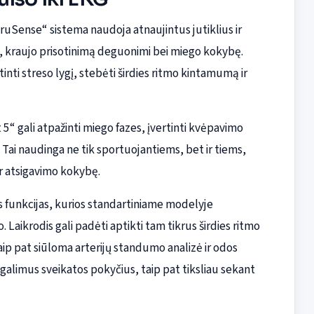
TruSense“ sistema naudoja atnaujintus jutiklius ir
mą, kraujo prisotinimą deguonimi bei miego kokybę.
inti streso lygį, stebėti širdies ritmo kintamumą ir
5“ gali atpažinti miego fazes, įvertinti kvėpavimo
Tai naudinga ne tik sportuojantiems, bet ir tiems,
ar atsigavimo kokybę.
 funkcijas, kurios standartiniame modelyje
 Laikrodis gali padėti aptikti tam tikrus širdies ritmo
aip pat siūloma arterijų standumo analizė ir odos
galimus sveikatos pokyčius, taip pat tiksliau sekant