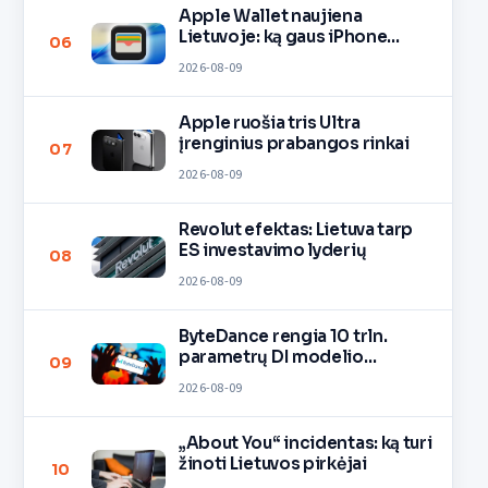
Apple Wallet naujiena
Lietuvoje: ką gaus iPhone
06
savininkai?
2026-08-09
Apple ruošia tris Ultra
įrenginius prabangos rinkai
07
2026-08-09
Revolut efektas: Lietuva tarp
ES investavimo lyderių
08
2026-08-09
ByteDance rengia 10 trln.
parametrų DI modelio
09
mokymą
2026-08-09
„About You“ incidentas: ką turi
žinoti Lietuvos pirkėjai
10