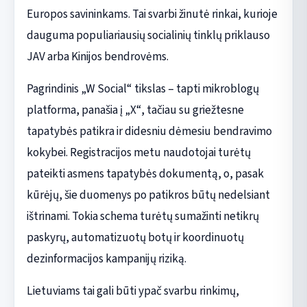
Europos savininkams. Tai svarbi žinutė rinkai, kurioje
dauguma populiariausių socialinių tinklų priklauso
JAV arba Kinijos bendrovėms.
Pagrindinis „W Social“ tikslas – tapti mikroblogų
platforma, panašia į „X“, tačiau su griežtesne
tapatybės patikra ir didesniu dėmesiu bendravimo
kokybei. Registracijos metu naudotojai turėtų
pateikti asmens tapatybės dokumentą, o, pasak
kūrėjų, šie duomenys po patikros būtų nedelsiant
ištrinami. Tokia schema turėtų sumažinti netikrų
paskyrų, automatizuotų botų ir koordinuotų
dezinformacijos kampanijų riziką.
Lietuviams tai gali būti ypač svarbu rinkimų,