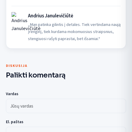
Andrius Janulevičiūtė
„Man patinka gilintis į detales. Tiek vertindama naują
įrenginį, tiek kurdama mokomuosius straipsnius,
stengiuosi rašyti paprastai, bet išsamiai.“
DISKUSIJA
Palikti komentarą
Vardas
El. paštas