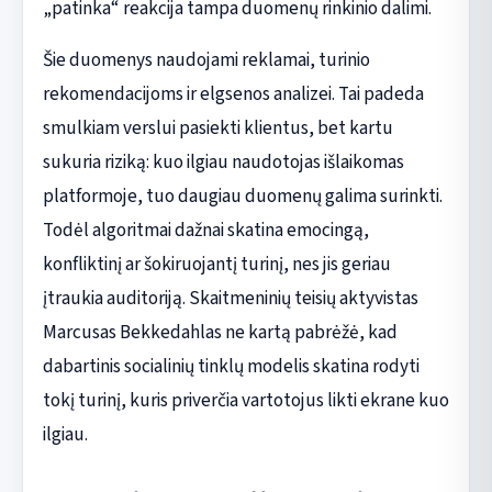
„patinka“ reakcija tampa duomenų rinkinio dalimi.
Šie duomenys naudojami reklamai, turinio
rekomendacijoms ir elgsenos analizei. Tai padeda
smulkiam verslui pasiekti klientus, bet kartu
sukuria riziką: kuo ilgiau naudotojas išlaikomas
platformoje, tuo daugiau duomenų galima surinkti.
Todėl algoritmai dažnai skatina emocingą,
konfliktinį ar šokiruojantį turinį, nes jis geriau
įtraukia auditoriją. Skaitmeninių teisių aktyvistas
Marcusas Bekkedahlas ne kartą pabrėžė, kad
dabartinis socialinių tinklų modelis skatina rodyti
tokį turinį, kuris priverčia vartotojus likti ekrane kuo
ilgiau.