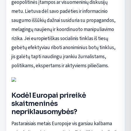
geopolitinės įtampos ar visuomeninių diskusijų
metu. Lietuva dėl savo padėties ir informacinio
saugumo iššūkių dažnai susiduria su propagandos,
melagingų naujienų ir koordinuoto manipuliavimo
rizika. Jei europietiškas socialinis tinklas iš tiesų
gebėtų efektyviau riboti anoniminius botų tinklus,
jis galėtų tapti naudingu įrankiu žurnalistams,
politikams, ekspertams ir aktyviems piliečiams.
Kodėl Europai prireikė
skaitmeninės
nepriklausomybės?
Pastaraisiais metais Europoje vis garsiau kalbama