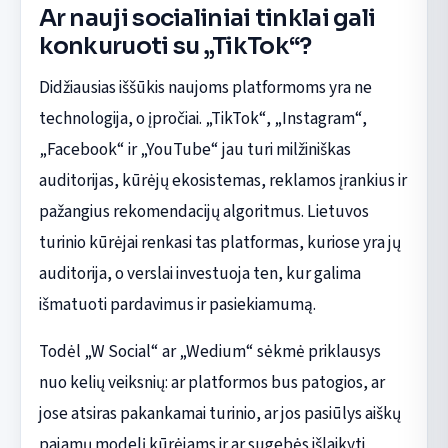
Ar nauji socialiniai tinklai gali
konkuruoti su „TikTok“?
Didžiausias iššūkis naujoms platformoms yra ne
technologija, o įpročiai. „TikTok“, „Instagram“,
„Facebook“ ir „YouTube“ jau turi milžiniškas
auditorijas, kūrėjų ekosistemas, reklamos įrankius ir
pažangius rekomendacijų algoritmus. Lietuvos
turinio kūrėjai renkasi tas platformas, kuriose yra jų
auditorija, o verslai investuoja ten, kur galima
išmatuoti pardavimus ir pasiekiamumą.
Todėl „W Social“ ar „Wedium“ sėkmė priklausys
nuo kelių veiksnių: ar platformos bus patogios, ar
jose atsiras pakankamai turinio, ar jos pasiūlys aiškų
pajamų modelį kūrėjams ir ar sugebės išlaikyti