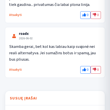
tiek gasdina... privatumas čia labai plona linija.
0
0
Atsakyti
roadx
2026-06-02
Skamba gerai, bet kol kas labiau kaip svajonė nei 
reali alternatyva. Jei sumažins botus ir spamą, jau 
bus pliusas.
0
0
Atsakyti
SUSIJĘ ĮRAŠAI