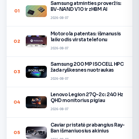
Samsung atminties proveržis:
BV-NAND V10 ir zHBM AI
01
2026-08-07
Motorola patentas: išmanusis
laikrodis virsta telefonu
02
2026-08-07
Samsung 200 MP ISOCELL HPC
žada ryškesnes nuotraukas
03
2026-08-07
Lenovo Legion 27Q-2c: 240 Hz
QHD monitorius pigiau
04
2026-08-07
Caviar pristatė prabangius Ray-
Ban išmaniuosius akinius
05