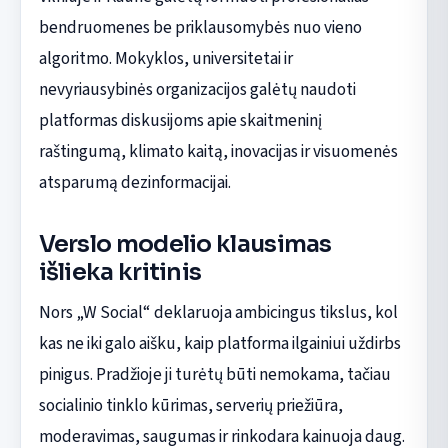
bendruomenes be priklausomybės nuo vieno
algoritmo. Mokyklos, universitetai ir
nevyriausybinės organizacijos galėtų naudoti
platformas diskusijoms apie skaitmeninį
raštingumą, klimato kaitą, inovacijas ir visuomenės
atsparumą dezinformacijai.
Verslo modelio klausimas
išlieka kritinis
Nors „W Social“ deklaruoja ambicingus tikslus, kol
kas ne iki galo aišku, kaip platforma ilgainiui uždirbs
pinigus. Pradžioje ji turėtų būti nemokama, tačiau
socialinio tinklo kūrimas, serverių priežiūra,
moderavimas, saugumas ir rinkodara kainuoja daug.