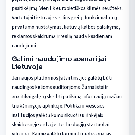
pasitikėjimą. Vien tik europietiškos kilmės neužteks.
Vartotojai Lietuvoje vertins greitį, funkcionalumą,
privatumo nustatymus, lietuvių kalbos palaikymą,
reklamos skaidrumą ir realią naudą kasdieniam
naudojimui.
Galimi naudojimo scenarijai
Lietuvoje
Jei naujos platformos įsitvirtins, jos galėtų būti
naudingos kelioms auditorijoms. Žurnalistai ir
analitikai galėtų skelbti patikimą informaciją mažiau
triukšmingoje aplinkoje. Politikai ir viešosios
institucijos galėtų komunikuoti su rinkėjais
skaidresnėje erdvėje. Technologijų startuoliai
Vilniuje ir Kaune galėtų formuoti profesionalias