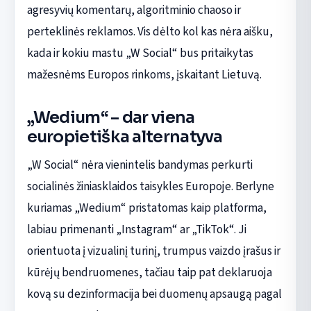
agresyvių komentarų, algoritminio chaoso ir
perteklinės reklamos. Vis dėlto kol kas nėra aišku,
kada ir kokiu mastu „W Social“ bus pritaikytas
mažesnėms Europos rinkoms, įskaitant Lietuvą.
„Wedium“ – dar viena
europietiška alternatyva
„W Social“ nėra vienintelis bandymas perkurti
socialinės žiniasklaidos taisykles Europoje. Berlyne
kuriamas „Wedium“ pristatomas kaip platforma,
labiau primenanti „Instagram“ ar „TikTok“. Ji
orientuota į vizualinį turinį, trumpus vaizdo įrašus ir
kūrėjų bendruomenes, tačiau taip pat deklaruoja
kovą su dezinformacija bei duomenų apsaugą pagal