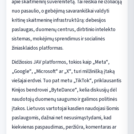
apie skaitmeninį suverenitetą. Tai reiškia ne izoliaciją
nuo pasaulio, o gebėjimą savarankiškai valdyti
kritinę skaitmeninę infrastruktūrą: debesijos
paslaugas, duomenų centrus, dirbtinio intelekto
sistemas, mokėjimų sprendimus ir socialinės
žiniasklaidos platformas.
Didžiosios JAV platformos, tokios kaip „Meta“,
„Google“, „Microsoft“ ar „X“, turi milžinišką įtaką
viešajai erdvei. Tuo pat metu „TikTok“, priklausantis
Kinijos bendrovei „ByteDance“, kelia diskusijų dėl
naudotojų duomenų saugumo ir galimos politinės
įtakos. Lietuvos vartotojai kasdien naudojasi šiomis
paslaugomis, dažnai net nesusimąstydami, kad
kiekvienas paspaudimas, peržiūra, komentaras ar