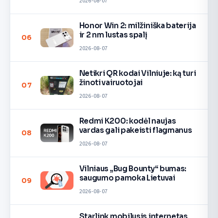
2026-08-07
Honor Win 2: milžiniška baterija
ir 2 nm lustas spalį
06
2026-08-07
Netikri QR kodai Vilniuje: ką turi
žinoti vairuotojai
07
2026-08-07
Redmi K200: kodėl naujas
vardas gali pakeisti flagmanus
08
2026-08-07
Vilniaus „Bug Bounty“ bumas:
saugumo pamoka Lietuvai
09
2026-08-07
Starlink mobilusis internetas