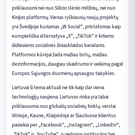
priklausomi nei nuo Silicio slėnio milžinių, nei nuo
Kinijos platformų. Vienas ryškiausių naujų projektų
yra Švedijoje kuriamas „W Social“, pristatomas kaip
europietiška alternatyva „X“, „TikTok“ ir kitiems
didiesiems socialinės žiniasklaidos kanalams.
Platformos kūrėjai žada mažiau botų, mažiau
dezinformacijos, daugiau skaidrumo ir veikimą pagal
Europos Sąjungos duomenų apsaugos taisykles.
Lietuvai ši tema aktuali ne tik kaip dar viena
technologijų naujiena. Lietuvos rinka yra labai
priklausoma nuo globalių socialinių tinklų: verslai
Vilniuje, Kaune, Klaipėdoje ar Šiauliuose klientus
pasiekia per „Facebook“, „Instagram“, „LinkedIn“,
„TikTok“ ir „YouTube“, o viešosios institucijos bei