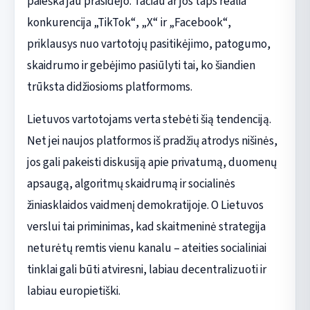
paieška jau prasidėjo. Tačiau ar jos taps realia
konkurencija „TikTok“, „X“ ir „Facebook“,
priklausys nuo vartotojų pasitikėjimo, patogumo,
skaidrumo ir gebėjimo pasiūlyti tai, ko šiandien
trūksta didžiosioms platformoms.
Lietuvos vartotojams verta stebėti šią tendenciją.
Net jei naujos platformos iš pradžių atrodys nišinės,
jos gali pakeisti diskusiją apie privatumą, duomenų
apsaugą, algoritmų skaidrumą ir socialinės
žiniasklaidos vaidmenį demokratijoje. O Lietuvos
verslui tai priminimas, kad skaitmeninė strategija
neturėtų remtis vienu kanalu – ateities socialiniai
tinklai gali būti atviresni, labiau decentralizuoti ir
labiau europietiški.