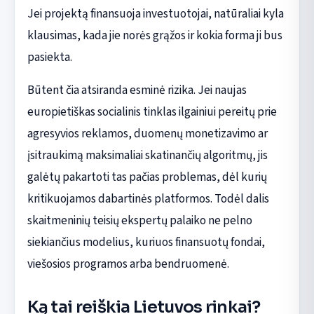
Jei projektą finansuoja investuotojai, natūraliai kyla
klausimas, kada jie norės grąžos ir kokia forma ji bus
pasiekta.
Būtent čia atsiranda esminė rizika. Jei naujas
europietiškas socialinis tinklas ilgainiui pereitų prie
agresyvios reklamos, duomenų monetizavimo ar
įsitraukimą maksimaliai skatinančių algoritmų, jis
galėtų pakartoti tas pačias problemas, dėl kurių
kritikuojamos dabartinės platformos. Todėl dalis
skaitmeninių teisių ekspertų palaiko ne pelno
siekiančius modelius, kuriuos finansuotų fondai,
viešosios programos arba bendruomenė.
Ką tai reiškia Lietuvos rinkai?