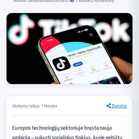
Andrius Janulevičiūtė
2026-06-02
7
Minutės
2 komentarų
Dalytis
Skaitymo laikas: 7 Minutės
Europos technologijų sektoriuje bręsta nauja
ambicija – sukurti socialinius tinklus, kurie nebūtų