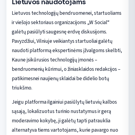
Lietuvos naudotojams
Lietuvos technologijų bendruomenei, startuoliams
ir viešojo sektoriaus organizacijoms „W Social“
galėtų pasiūlyti saugesnę erdvę diskusijoms.
Pavyzdžiui, Vilniuje veikiantys startuoliai galėtų
naudoti platformą ekspertinėms įžvalgoms skelbti,
Kaune įsikūrusios technologijų įmonės –
bendruomenių kūrimui, o žiniasklaidos redakcijos –
patikimesnei naujienų sklaidai be didelio botų
triukšmo.
Jeigu platforma ilgainiui pasiūlytų lietuvių kalbos
sąsają, lokalizuotus turinio nustatymus ir gerą
moderavimo kokybę, ji galėtų tapti patrauklia
alternatyva tiems vartotojams, kurie pavargo nuo