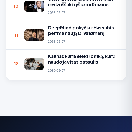
meta iššūkį ryšio milžinams
10
2026-08-07
DeepMind pokyčiai: Hassabis
perima naują DI vaidmenį
11
2026-08-07
Kaunas kuria elektroniką, kurią
naudoja visas pasaulis
12
2026-08-07