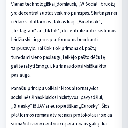
Vienas technologiškai įdomiausių „W Social“ bruožų
yra decentralizuotas veikimo principas. Skirtingai nei
uždaros platformos, tokios kaip „Facebook“,
„Instagram“ ar „TikTok“, decentralizuotos sistemos
leidžia skirtingoms platformoms bendrauti
tarpusavyje. Tai šiek tiek primena el. paštą:
turėdami vieno paslaugų teikėjo pašto dėžutę
galite rašyti žmogui, kuris naudojasi visiškai kita
paslauga.
Panašiu principu veikia ir kitos alternatyvios
socialinės žiniasklaidos iniciatyvos, pavyzdžiui,
„Bluesky“ iš JAV ar europietiškas „Eurosky“. Šios
platformos remiasi atviresniais protokolais ir siekia
sumažinti vieno centrinio operatoriaus galią. Jei