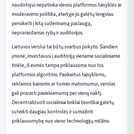
naudotojui nepatinka vienos platformos taisyklės ar
moderavimo politika, ateityje jis galėtų lengviau
persikelti į kitą suderinamą paslaugą,
neprarasdamas ryšių ir auditorijos.
Lietuvos verslui tai būtų svarbus pokytis. Šiandien
įmonė, investavusi į auditoriją viename socialiniame
tinkle, iš esmės tampa priklausoma nuo tos
platformos algoritmo. Pasikeitus taisyklėms,
reklamos kainoms ar turinio matomumui, verslas
gali prarasti pasiekiamumą per vieną naktį.
Decentralizuoti socialiniai tinklai teoriškai galėtų
suteikti daugiau kontrolės ir sumažinti
priklausomybę nuo vieno technologijų milžino.