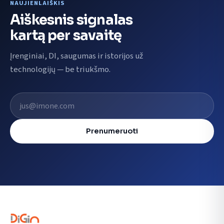
NAUJIENLAIŠKIS
Aiškesnis signalas
kartą per savaitę
Įrenginiai, DI, saugumas ir istorijos už
technologijų — be triukšmo.
El. pašto adresas
Prenumeruoti