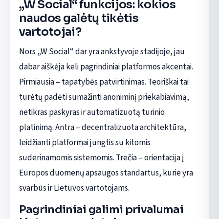
„W Social“ funkcijos: kokios
naudos galėtų tikėtis
vartotojai?
Nors „W Social“ dar yra ankstyvoje stadijoje, jau
dabar aiškėja keli pagrindiniai platformos akcentai.
Pirmiausia – tapatybės patvirtinimas. Teoriškai tai
turėtų padėti sumažinti anoniminį priekabiavimą,
netikras paskyras ir automatizuotą turinio
platinimą. Antra – decentralizuota architektūra,
leidžianti platformai jungtis su kitomis
suderinamomis sistemomis. Trečia – orientacija į
Europos duomenų apsaugos standartus, kurie yra
svarbūs ir Lietuvos vartotojams.
Pagrindiniai galimi privalumai