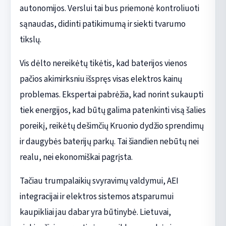
autonomijos. Verslui tai bus priemonė kontroliuoti
sąnaudas, didinti patikimumą ir siekti tvarumo
tikslų.
Vis dėlto nereikėtų tikėtis, kad baterijos vienos
pačios akimirksniu išspręs visas elektros kainų
problemas. Ekspertai pabrėžia, kad norint sukaupti
tiek energijos, kad būtų galima patenkinti visą šalies
poreikį, reikėtų dešimčių Kruonio dydžio sprendimų
ir daugybės baterijų parkų. Tai šiandien nebūtų nei
realu, nei ekonomiškai pagrįsta.
Tačiau trumpalaikių svyravimų valdymui, AEI
integracijai ir elektros sistemos atsparumui
kaupikliai jau dabar yra būtinybė. Lietuvai,