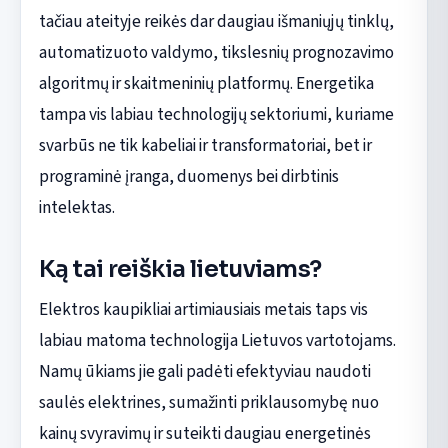
tačiau ateityje reikės dar daugiau išmaniųjų tinklų,
automatizuoto valdymo, tikslesnių prognozavimo
algoritmų ir skaitmeninių platformų. Energetika
tampa vis labiau technologijų sektoriumi, kuriame
svarbūs ne tik kabeliai ir transformatoriai, bet ir
programinė įranga, duomenys bei dirbtinis
intelektas.
Ką tai reiškia lietuviams?
Elektros kaupikliai artimiausiais metais taps vis
labiau matoma technologija Lietuvos vartotojams.
Namų ūkiams jie gali padėti efektyviau naudoti
saulės elektrines, sumažinti priklausomybę nuo
kainų svyravimų ir suteikti daugiau energetinės