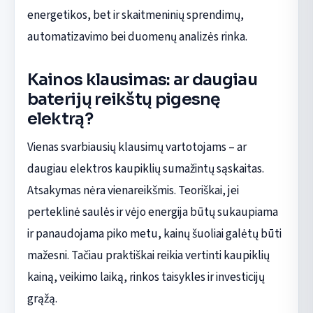
energetikos, bet ir skaitmeninių sprendimų,
automatizavimo bei duomenų analizės rinka.
Kainos klausimas: ar daugiau
baterijų reikštų pigesnę
elektrą?
Vienas svarbiausių klausimų vartotojams – ar
daugiau elektros kaupiklių sumažintų sąskaitas.
Atsakymas nėra vienareikšmis. Teoriškai, jei
perteklinė saulės ir vėjo energija būtų sukaupiama
ir panaudojama piko metu, kainų šuoliai galėtų būti
mažesni. Tačiau praktiškai reikia vertinti kaupiklių
kainą, veikimo laiką, rinkos taisykles ir investicijų
grąžą.