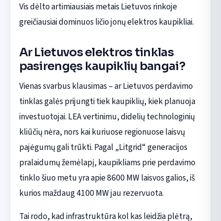
Vis dėlto artimiausiais metais Lietuvos rinkoje
greičiausiai dominuos ličio jonų elektros kaupikliai.
Ar Lietuvos elektros tinklas
pasirengęs kaupiklių bangai?
Vienas svarbus klausimas – ar Lietuvos perdavimo
tinklas galės prijungti tiek kaupiklių, kiek planuoja
investuotojai. LEA vertinimu, didelių technologinių
kliūčių nėra, nors kai kuriuose regionuose laisvų
pajėgumų gali trūkti. Pagal „Litgrid“ generacijos
pralaidumų žemėlapį, kaupikliams prie perdavimo
tinklo šiuo metu yra apie 8600 MW laisvos galios, iš
kurios maždaug 4100 MW jau rezervuota.
Tai rodo, kad infrastruktūra kol kas leidžia plėtrą,