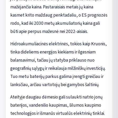
mažėjančia kaina. Pastaraisiais metais jų kaina
kasmet krito maždaug penktadaliu, o ES prognozės
rodo, kad iki 2030 metų akumuliatorių kaina gali
būti apie perpus mažesnė nei 2022-aisiais.
Hidroakumuliacinės elektrinės, tokios kaip Kruonis,
tinka dideliems energijos kiekiams ir ilgesniam
balansavimui, tačiau jų statyba priklauso nuo
geografinių sąlygų ir reikalauja milžiniškų investicijų.
Tuo metu baterijų parkus galima įrengti greičiau ir
lanksčiau, arčiau vartotojų bei gamybos šaltinių.
Ateityje daugiau dėmesio gali sulaukti natrio jonų
baterijos, vandenilio kaupimas, šilumos kaupimo
technologijos ir išmanūs virtualūs elektrinių tinklai.