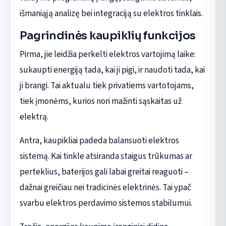
išmaniąją analizę bei integraciją su elektros tinklais.
Pagrindinės kaupiklių funkcijos
Pirma, jie leidžia perkelti elektros vartojimą laike:
sukaupti energiją tada, kai ji pigi, ir naudoti tada, kai
ji brangi. Tai aktualu tiek privatiems vartotojams,
tiek įmonėms, kurios nori mažinti sąskaitas už
elektrą.
Antra, kaupikliai padeda balansuoti elektros
sistemą. Kai tinkle atsiranda staigus trūkumas ar
perteklius, baterijos gali labai greitai reaguoti –
dažnai greičiau nei tradicinės elektrinės. Tai ypač
svarbu elektros perdavimo sistemos stabilumui.