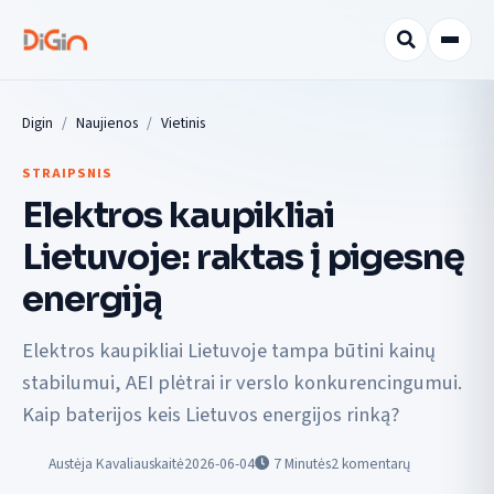
Digin
Naujienos
Vietinis
STRAIPSNIS
Elektros kaupikliai
Lietuvoje: raktas į pigesnę
energiją
Elektros kaupikliai Lietuvoje tampa būtini kainų
stabilumui, AEI plėtrai ir verslo konkurencingumui.
Kaip baterijos keis Lietuvos energijos rinką?
Austėja Kavaliauskaitė
2026-06-04
7
Minutės
2 komentarų