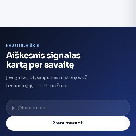
NAUJIENLAIŠKIS
Aiškesnis signalas
kartą per savaitę
Įrenginiai, DI, saugumas ir istorijos už
technologijų — be triukšmo.
El. pašto adresas
Prenumeruoti