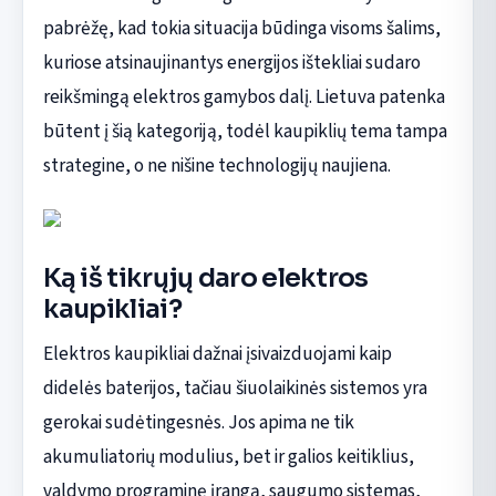
pabrėžę, kad tokia situacija būdinga visoms šalims,
kuriose atsinaujinantys energijos ištekliai sudaro
reikšmingą elektros gamybos dalį. Lietuva patenka
būtent į šią kategoriją, todėl kaupiklių tema tampa
strategine, o ne nišine technologijų naujiena.
Ką iš tikrųjų daro elektros
kaupikliai?
Elektros kaupikliai dažnai įsivaizduojami kaip
didelės baterijos, tačiau šiuolaikinės sistemos yra
gerokai sudėtingesnės. Jos apima ne tik
akumuliatorių modulius, bet ir galios keitiklius,
valdymo programinę įrangą, saugumo sistemas,