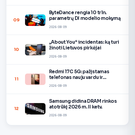
ByteDance rengia 10 trln.
parametrų DI modelio mokymą
09
2026-08-09
„About You“ incidentas: ką turi
žinoti Lietuvos pirkėjai
10
2026-08-09
Redmi 17C 5G: pažįstamas
telefonas nauju vardu ir
11
spalvomis
2026-08-09
Samsung didina DRAM rinkos
atotrūkį 2026 m. II ketv.
12
2026-08-09