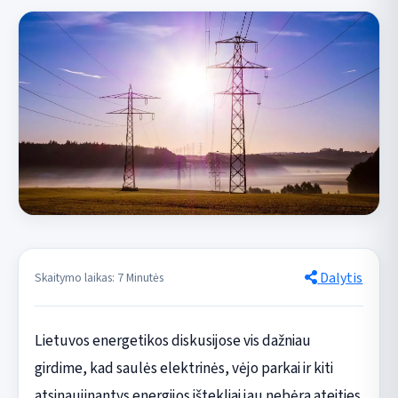
Dalytis
Skaitymo laikas: 7 Minutės
Lietuvos energetikos diskusijose vis dažniau
girdime, kad saulės elektrinės, vėjo parkai ir kiti
atsinaujinantys energijos ištekliai jau nebėra ateities