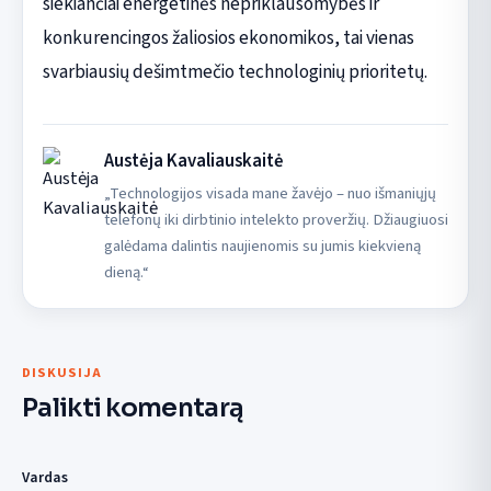
siekiančiai energetinės nepriklausomybės ir
konkurencingos žaliosios ekonomikos, tai vienas
svarbiausių dešimtmečio technologinių prioritetų.
Austėja Kavaliauskaitė
„Technologijos visada mane žavėjo – nuo išmaniųjų
telefonų iki dirbtinio intelekto proveržių. Džiaugiuosi
galėdama dalintis naujienomis su jumis kiekvieną
dieną.“
DISKUSIJA
Palikti komentarą
Vardas