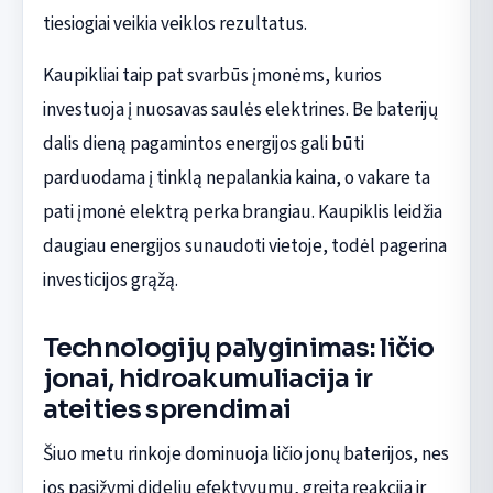
tiesiogiai veikia veiklos rezultatus.
Kaupikliai taip pat svarbūs įmonėms, kurios
investuoja į nuosavas saulės elektrines. Be baterijų
dalis dieną pagamintos energijos gali būti
parduodama į tinklą nepalankia kaina, o vakare ta
pati įmonė elektrą perka brangiau. Kaupiklis leidžia
daugiau energijos sunaudoti vietoje, todėl pagerina
investicijos grąžą.
Technologijų palyginimas: ličio
jonai, hidroakumuliacija ir
ateities sprendimai
Šiuo metu rinkoje dominuoja ličio jonų baterijos, nes
jos pasižymi dideliu efektyvumu, greita reakcija ir