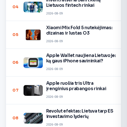
Lietuvos fintech rinkai
04
2026-08-09
Xiaomi Mix Fold 5 nutekėjimas:
dizainas ir lustas O3
05
2026-08-09
Apple Wallet naujiena Lietuvoje:
ką gaus iPhone savininkai?
06
2026-08-09
Apple ruošia tris Ultra
įrenginius prabangos rinkai
07
2026-08-09
Revolut efektas: Lietuva tarp ES
investavimo lyderių
08
2026-08-09