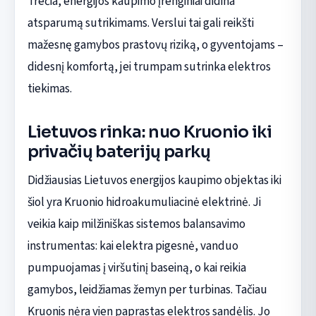
Trečia, energijos kaupimo įrenginiai didina
atsparumą sutrikimams. Verslui tai gali reikšti
mažesnę gamybos prastovų riziką, o gyventojams –
didesnį komfortą, jei trumpam sutrinka elektros
tiekimas.
Lietuvos rinka: nuo Kruonio iki
privačių baterijų parkų
Didžiausias Lietuvos energijos kaupimo objektas iki
šiol yra Kruonio hidroakumuliacinė elektrinė. Ji
veikia kaip milžiniškas sistemos balansavimo
instrumentas: kai elektra pigesnė, vanduo
pumpuojamas į viršutinį baseiną, o kai reikia
gamybos, leidžiamas žemyn per turbinas. Tačiau
Kruonis nėra vien paprastas elektros sandėlis. Jo