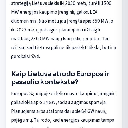
strategiją Lietuva siekia iki 2030 metų turėti 1500
MW energijos kaupimo įrenginių galios. LEA
duomenimis, šiuo metu jau įrengta apie 550 MW, o
iki 2027 metų pabaigos planuojama užbaigti
maždaug 2300 MW naujų kaupiklių projektų. Tai
reiškia, kad Lietuva gali ne tik pasiekti tikslą, bet ir jį
gerokai viršyti.
Kaip Lietuva atrodo Europos ir
pasaulio kontekste?
Europos Sąjungoje didelio masto kaupimo įrenginių
galia siekia apie 14 GW, tačiau augimas spartėja.
Planuojama arba statoma dar apie 84 GW naujų
pajėgumų. Tai rodo, kad energijos kaupimas tampa