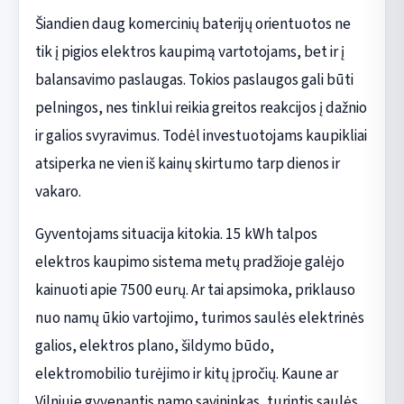
Šiandien daug komercinių baterijų orientuotos ne
tik į pigios elektros kaupimą vartotojams, bet ir į
balansavimo paslaugas. Tokios paslaugos gali būti
pelningos, nes tinklui reikia greitos reakcijos į dažnio
ir galios svyravimus. Todėl investuotojams kaupikliai
atsiperka ne vien iš kainų skirtumo tarp dienos ir
vakaro.
Gyventojams situacija kitokia. 15 kWh talpos
elektros kaupimo sistema metų pradžioje galėjo
kainuoti apie 7500 eurų. Ar tai apsimoka, priklauso
nuo namų ūkio vartojimo, turimos saulės elektrinės
galios, elektros plano, šildymo būdo,
elektromobilio turėjimo ir kitų įpročių. Kaune ar
Vilniuje gyvenantis namo savininkas, turintis saulės