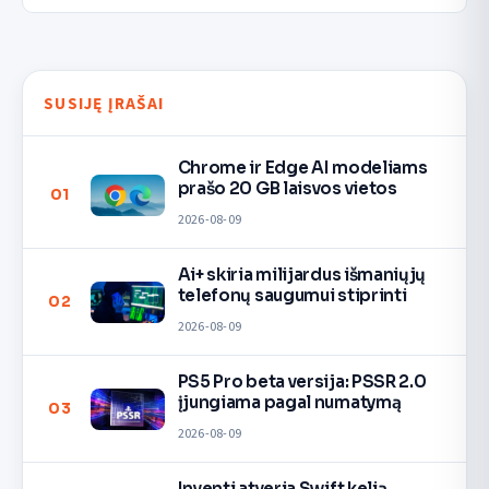
SUSIJĘ ĮRAŠAI
Chrome ir Edge AI modeliams
prašo 20 GB laisvos vietos
01
2026-08-09
Ai+ skiria milijardus išmaniųjų
telefonų saugumui stiprinti
02
2026-08-09
PS5 Pro beta versija: PSSR 2.0
įjungiama pagal numatymą
03
2026-08-09
Inventi atveria Swift kelią