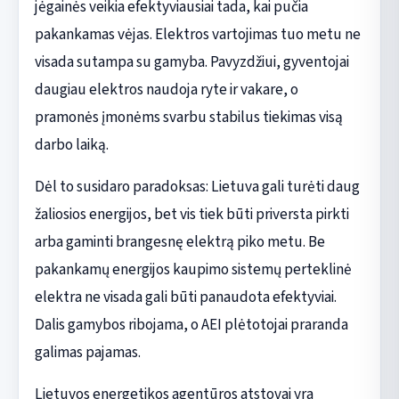
jėgainės veikia efektyviausiai tada, kai pučia
pakankamas vėjas. Elektros vartojimas tuo metu ne
visada sutampa su gamyba. Pavyzdžiui, gyventojai
daugiau elektros naudoja ryte ir vakare, o
pramonės įmonėms svarbu stabilus tiekimas visą
darbo laiką.
Dėl to susidaro paradoksas: Lietuva gali turėti daug
žaliosios energijos, bet vis tiek būti priversta pirkti
arba gaminti brangesnę elektrą piko metu. Be
pakankamų energijos kaupimo sistemų perteklinė
elektra ne visada gali būti panaudota efektyviai.
Dalis gamybos ribojama, o AEI plėtotojai praranda
galimas pajamas.
Lietuvos energetikos agentūros atstovai yra