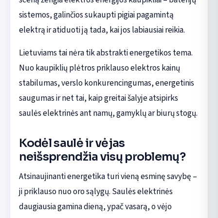
sistemos, galinčios sukaupti pigiai pagamintą
elektrą ir atiduoti ją tada, kai jos labiausiai reikia.
Lietuviams tai nėra tik abstrakti energetikos tema.
Nuo kaupiklių plėtros priklauso elektros kainų
stabilumas, verslo konkurencingumas, energetinis
saugumas ir net tai, kaip greitai šalyje atsipirks
saulės elektrinės ant namų, gamyklų ar biurų stogų.
Kodėl saulė ir vėjas
neišsprendžia visų problemų?
Atsinaujinanti energetika turi vieną esminę savybę –
ji priklauso nuo oro sąlygų. Saulės elektrinės
daugiausia gamina dieną, ypač vasarą, o vėjo