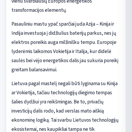
vienu svarbiausių Europos energetikos
transformacijos elementų.
Pasauliniu mastu ypač sparčiai juda Azija – Kinija ir
Indija investuoja į didžiulius baterijų parkus, nes jų
elektros poreikis auga milžinišku tempu. Europoje
lyderėmis laikomos Vokietija ir Italija, kur didelė
saulės bei vėjo energetikos dalis jau sukuria poreikį
greitam balansavimui.
Lietuva pagal mastelį negali būti lyginama su Kinija
ar Vokietija, tačiau technologijų diegimo tempas
šalies dydžiui yra reikšmingas. Be to, privačių
investicijų dalis rodo, kad verslas mato aiškią
ekonominę logiką. Tai svarbu Lietuvos technologijų
ekosistemai, nes kaupikliai tampa ne tik