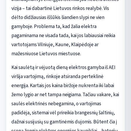
vizija – tai dabartinė Lietuvos rinkos realybė. Vis
dėlto didžiausias iššūkis šiandien slypi ne vien
gamyboje. Problema ta, kad žalia elektra
pagaminama ne visada tada, kai jos labiausiai reikia
vartotojams Vilniuje, Kaune, Klaipėdoje ar
mažesniuose Lietuvos miestuose.
Kai saulėtą ir vėjuotą dieną elektros gamyba iš AEI
viršija vartojimą, rinkoje atsiranda perteklinė
energija. Kartais jos kaina biržoje nukrenta iki labai
žemo lygio ar net tampa neigiama. Tačiau vakare, kai
saulės elektrinės nebegamina, o vartojimas
padidėja, sistemai vėl prireikia brangesnių šaltinių,
dažnai susijusių su gamtinėmis dujomis. Būtent čia į
sceną žengia elektros energijos kaupikliai – baterijų