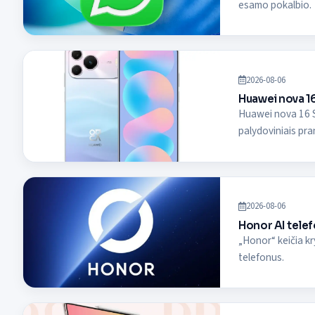
esamo pokalbio.
2026-08-06
Huawei nova 16
Huawei nova 16 S
palydoviniais pra
2026-08-06
Honor AI telefo
„Honor“ keičia kr
telefonus.