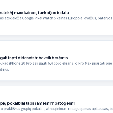
nutekėjimas: kainos, funkcijos ir data
s atskleidžia Google Pixel Watch 5 kainas Europoje, dydžius, baterijos la
gali tapti didesnis ir beveik berėmis
, kad iPhone 20 Pro gali gauti 6,4 colio ekraną, o Pro Max priartėti prie 
liejui.
ių pokalbiai taps ramesni ir patogesni
 praktiškus grupių pokalbių atnaujinimus: redaguojamas apklausas, bals