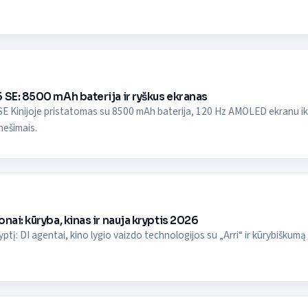
 SE: 8500 mAh baterija ir ryškus ekranas
E Kinijoje pristatomas su 8500 mAh baterija, 120 Hz AMOLED ekranu iki 8
nešimais.
nai: kūryba, kinas ir nauja kryptis 2026
yptį: DI agentai, kino lygio vaizdo technologijos su „Arri“ ir kūrybiškumą