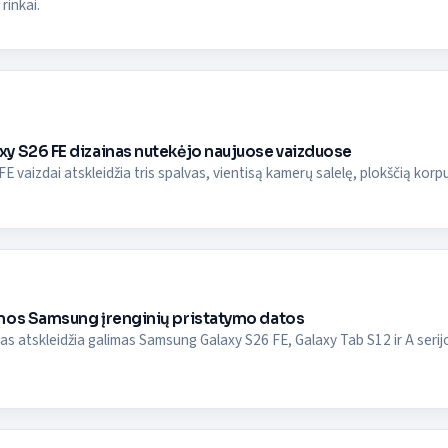
rinkai.
y S26 FE dizainas nutekėjo naujuose vaizduose
FE vaizdai atskleidžia tris spalvas, vientisą kamerų salelę, plokščią korp
mos Samsung įrenginių pristatymo datos
as atskleidžia galimas Samsung Galaxy S26 FE, Galaxy Tab S12 ir A seri