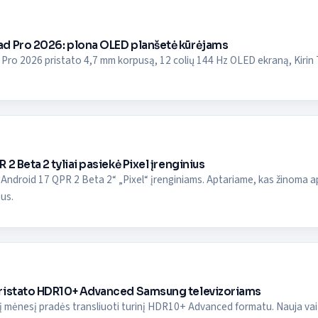
d Pro 2026: plona OLED planšetė kūrėjams
o 2026 pristato 4,7 mm korpusą, 12 colių 144 Hz OLED ekraną, Kirin T93 
2 Beta 2 tyliai pasiekė Pixel įrenginius
 „Android 17 QPR 2 Beta 2“ „Pixel“ įrenginiams. Aptariame, kas žinoma 
mus.
ristato HDR10+ Advanced Samsung televizoriams
šį mėnesį pradės transliuoti turinį HDR10+ Advanced formatu. Nauja v