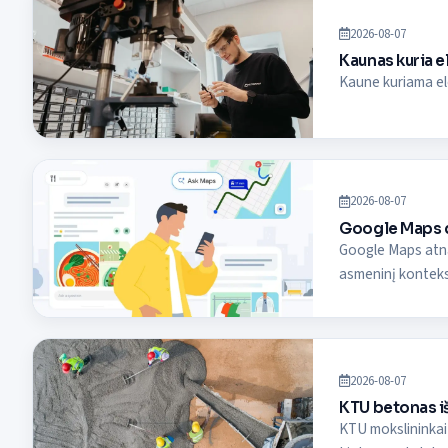
2026-08-07
Kaunas kuria e
Kaune kuriama ele
2026-08-07
Google Maps da
Google Maps atna
asmeninį kontek
2026-08-07
KTU betonas iš
KTU mokslininkai 