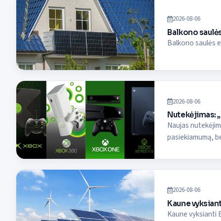
2026-08-06
Balkono saulės
Balkono saulės el
2026-08-06
Nutekėjimas: 
Naujas nutekėjima
pasiekiamumą, be
2026-08-06
Kaune vyksiant
Kaune vyksianti E