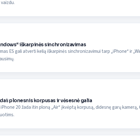
 vaizdu.
Windows“ iškarpinės sinchronizavimas
mas ES gali atverti kelią iškarpinės sinchronizavimui tarp „iPhone“ ir „Wi
ausimų.
ai: plonesnis korpusas ir vėsesnė galia
 iPhone 20 žada itin ploną „Air“ įkvėptą korpusą, didesnę garų kamerą, 
uotims.