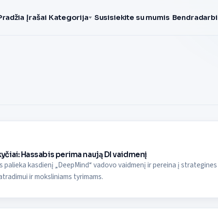
Pradžia
Įrašai
Kategorija
Susisiekite su mumis
Bendradarbi
čiai: Hassabis perima naują DI vaidmenį
 palieka kasdienį „DeepMind“ vadovo vaidmenį ir pereina į strategines 
 atradimui ir moksliniams tyrimams.