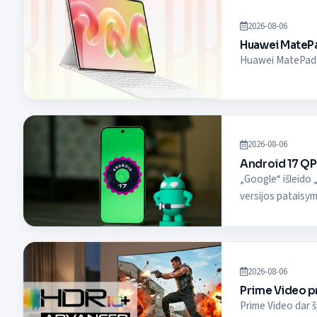
2026-08-06
Huawei MatePa
Huawei MatePad Pr
2026-08-06
Android 17 QPR 
„Google“ išleido
versijos pataisy
2026-08-06
Prime Video p
Prime Video dar 