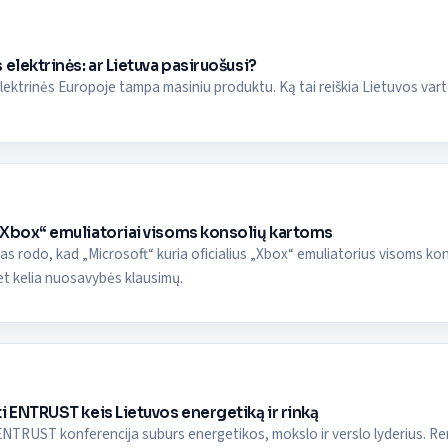
 elektrinės: ar Lietuva pasiruošusi?
ektrinės Europoje tampa masiniu produktu. Ką tai reiškia Lietuvos vart
„Xbox“ emuliatoriai visoms konsolių kartoms
s rodo, kad „Microsoft“ kuria oficialius „Xbox“ emuliatorius visoms konso
t kelia nuosavybės klausimų.
i ENTRUST keis Lietuvos energetiką ir rinką
NTRUST konferencija suburs energetikos, mokslo ir verslo lyderius. Ren