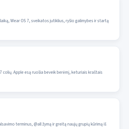
iką, Wear OS 7, sveikatos jutiklius, ryšio galimybes ir startą
7 colių. Apple esą ruošia beveik berėmį, keturiais kraštais
avimo terminus, @all žymą ir greitą naujų grupių kūrimą iš