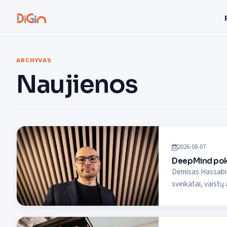
ARCHYVAS
Naujienos
2026-08-07
DeepMind poky
Demisas Hassabis
sveikatai, vaistų