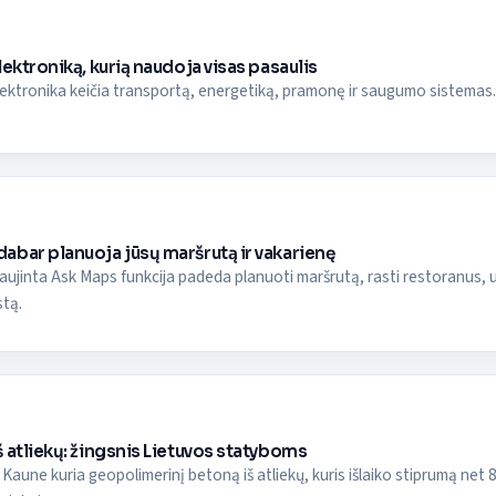
lektroniką, kurią naudoja visas pasaulis
ktronika keičia transportą, energetiką, pramonę ir saugumo sistemas. Su
bar planuoja jūsų maršrutą ir vakarienę
ujinta Ask Maps funkcija padeda planuoti maršrutą, rasti restoranus, už
stą.
 atliekų: žingsnis Lietuvos statyboms
Kaune kuria geopolimerinį betoną iš atliekų, kuris išlaiko stiprumą net 