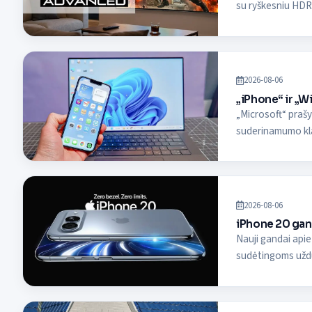
su ryškesniu HDR
2026-08-06
„iPhone“ ir „
„Microsoft“ prašy
suderinamumo kl
2026-08-06
iPhone 20 gand
Nauji gandai apie
sudėtingoms užd