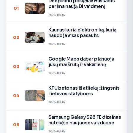
DeepMind pokyčiai: Hassabis
perima naują DI vaidmenį
01
2026-08-07
Kaunas kuria elektroniką, kurią
naudoja visas pasaulis
02
2026-08-07
Google Maps dabar planuoja
jūsų maršrutą ir vakarienę
03
2026-08-07
KTU betonas iš atliekų: žingsnis
Lietuvos statyboms
04
2026-08-07
Samsung Galaxy S26 FE dizainas
nutekėjo naujuose vaizduose
05
2026-08-07