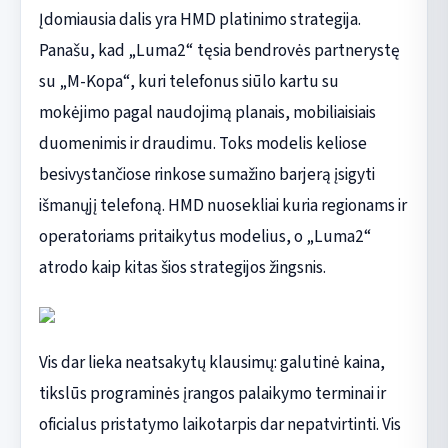
Įdomiausia dalis yra HMD platinimo strategija.
Panašu, kad „Luma2“ tęsia bendrovės partnerystę
su „M-Kopa“, kuri telefonus siūlo kartu su
mokėjimo pagal naudojimą planais, mobiliaisiais
duomenimis ir draudimu. Toks modelis keliose
besivystančiose rinkose sumažino barjerą įsigyti
išmanųjį telefoną. HMD nuosekliai kuria regionams ir
operatoriams pritaikytus modelius, o „Luma2“
atrodo kaip kitas šios strategijos žingsnis.
Vis dar lieka neatsakytų klausimų: galutinė kaina,
tikslūs programinės įrangos palaikymo terminai ir
oficialus pristatymo laikotarpis dar nepatvirtinti. Vis