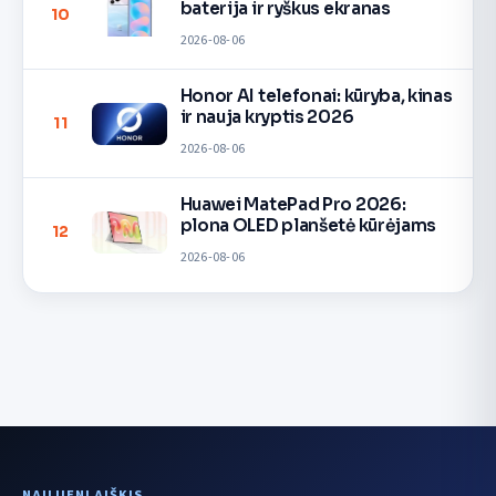
baterija ir ryškus ekranas
10
2026-08-06
Honor AI telefonai: kūryba, kinas
ir nauja kryptis 2026
11
2026-08-06
Huawei MatePad Pro 2026:
plona OLED planšetė kūrėjams
12
2026-08-06
NAUJIENLAIŠKIS