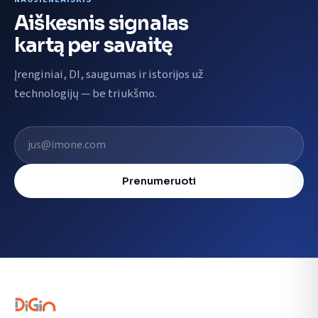
Aiškesnis signalas
kartą per savaitę
Įrenginiai, DI, saugumas ir istorijos už
technologijų — be triukšmo.
El. pašto adresas
Prenumeruoti