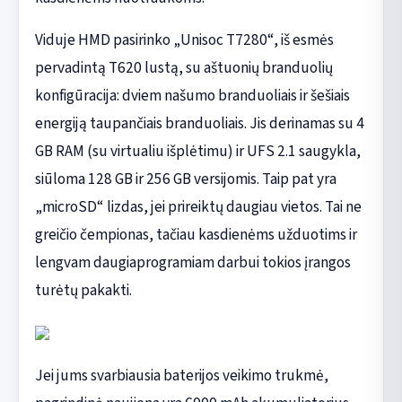
Viduje HMD pasirinko „Unisoc T7280“, iš esmės
pervadintą T620 lustą, su aštuonių branduolių
konfigūracija: dviem našumo branduoliais ir šešiais
energiją taupančiais branduoliais. Jis derinamas su 4
GB RAM (su virtualiu išplėtimu) ir UFS 2.1 saugykla,
siūloma 128 GB ir 256 GB versijomis. Taip pat yra
„microSD“ lizdas, jei prireiktų daugiau vietos. Tai ne
greičio čempionas, tačiau kasdienėms užduotims ir
lengvam daugiaprogramiam darbui tokios įrangos
turėtų pakakti.
Jei jums svarbiausia baterijos veikimo trukmė,