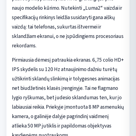
naujo modelio kūrimo. Nutekinti „Luma2“ vaizdai ir
specifikacijų rinkinys leidžia susidaryti gana aiškų
vaizdą: tai telefonas, sukurtas ištvermei ir
sklandžiam ekranui, o ne įspūdingiems procesoriaus
rekordams.
Pirmiausia dėmesį patraukia ekranas. 6,75 colio HD+
IPS skydelis su 120 Hz atnaujinimo dažniu turėtų
užtikrinti sklandų slinkimą ir tolygesnes animacijas
net biudžetinės klasės įrenginyje. Tai ne flagmano
lygio ryškumas, bet judesio sklandumas ten, kur jo
labiausiai reikia. Priekyje įmontuota 8 MP asmenukių
kamera, o galinėje dalyje pagrindinį vaidmenį
atlieka 50 MP jutiklis ir papildomas objektyvas
kasdienėms nuotraukoms.