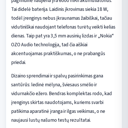
pagrindinė naujiena yra 6000 mAh akumuliatorius.
Tai didelė baterija. Laidinis įkrovimas siekia 18 W,
todėl įrenginys nebus įkraunamas žaibiškai, tačiau
vidutiniškai naudojant telefonas turėtų veikti kelias
dienas. Taip pat yra 3,5 mm ausinių lizdas ir „Nokia“
OZO Audio technologija, tad čia aiškiai
akcentuojamas praktiškumas, o ne prabangūs
priedai.
Dizaino sprendimai ir spalvų pasirinkimas gana
santūrūs: ledinė mėlyna, šviesaus smėlio ir
vidurnakčio ežero. Bendras komplektas rodo, kad
įrenginys skirtas naudotojams, kuriems svarbi
patikima aparatinė įranga ir ilgas veikimas, o ne
naujausi lustų našumo testų rezultatai.