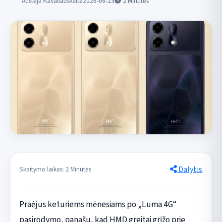
Austėja Kavaliauskaitė
2026-06-23
2
Minutės
Dalytis
Skaitymo laikas: 2 Minutės
Praėjus keturiems mėnesiams po „Luma 4G“
pasirodymo, panašu, kad HMD greitai grįžo prie