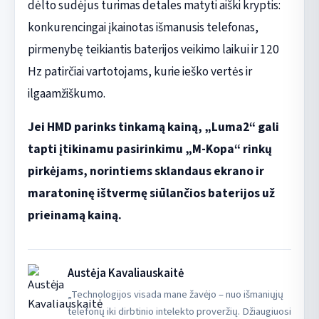
dėlto sudėjus turimas detales matyti aiški kryptis:
konkurencingai įkainotas išmanusis telefonas,
pirmenybę teikiantis baterijos veikimo laikui ir 120
Hz patirčiai vartotojams, kurie ieško vertės ir
ilgaamžiškumo.
Jei HMD parinks tinkamą kainą, „Luma2“ gali
tapti įtikinamu pasirinkimu „M-Kopa“ rinkų
pirkėjams, norintiems sklandaus ekrano ir
maratoninę ištvermę siūlančios baterijos už
prieinamą kainą.
Austėja Kavaliauskaitė
„Technologijos visada mane žavėjo – nuo išmaniųjų
telefonų iki dirbtinio intelekto proveržių. Džiaugiuosi