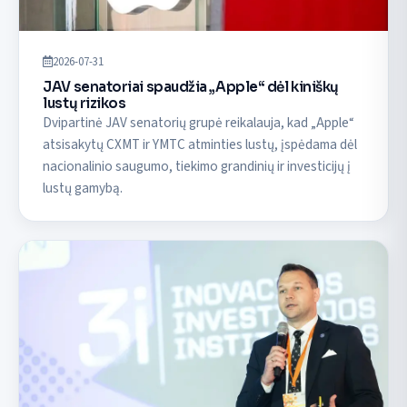
2026-07-31
JAV senatoriai spaudžia „Apple“ dėl kiniškų
lustų rizikos
Dvipartinė JAV senatorių grupė reikalauja, kad „Apple“
atsisakytų CXMT ir YMTC atminties lustų, įspėdama dėl
nacionalinio saugumo, tiekimo grandinių ir investicijų į
lustų gamybą.