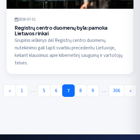
2026-07-31
Registrų centro duomenų byla: pamoka
Lietuvos rinkai
Grupinis ieškinys dėl Registrų centro duomenų
nutekinimo gali tapti svarbiu precedentu Lietuvoje,
keliant klausimus apie kibernetinį saugumą ir vartotojų
teises.
…
…
«
1
5
6
7
8
9
306
»