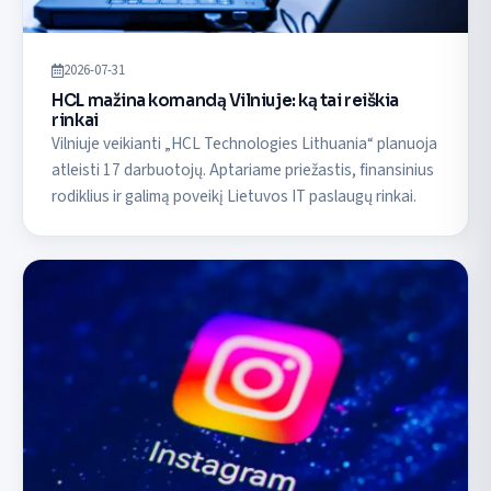
2026-07-31
HCL mažina komandą Vilniuje: ką tai reiškia
rinkai
Vilniuje veikianti „HCL Technologies Lithuania“ planuoja
atleisti 17 darbuotojų. Aptariame priežastis, finansinius
rodiklius ir galimą poveikį Lietuvos IT paslaugų rinkai.