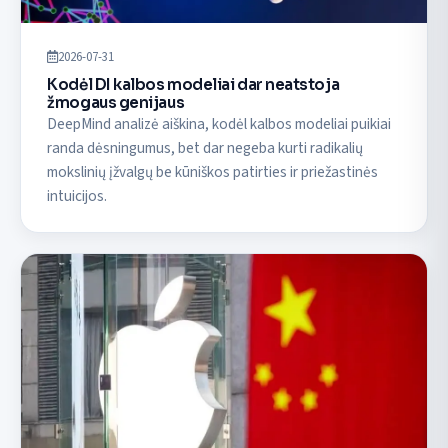
2026-07-31
Kodėl DI kalbos modeliai dar neatstoja
žmogaus genijaus
DeepMind analizė aiškina, kodėl kalbos modeliai puikiai
randa dėsningumus, bet dar negeba kurti radikalių
mokslinių įžvalgų be kūniškos patirties ir priežastinės
intuicijos.