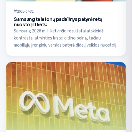
2026-07-31
Samsung telefonų padalinys patyrė retą
nuostolį II ketv.
Samsung 2026 m. II ketvirčio rezultatai atskleidė
kontrastą: atminties lustai didino pelną, tačiau
mobiliųjų įrenginių verslas patyrė didelį veiklos nuostolį.