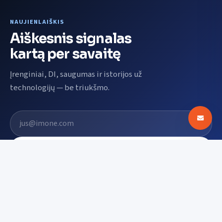
NAUJIENLAIŠKIS
Aiškesnis signalas
kartą per savaitę
Įrenginiai, DI, saugumas ir istorijos už
technologijų — be triukšmo.
El. pašto adresas
Prenumeruoti