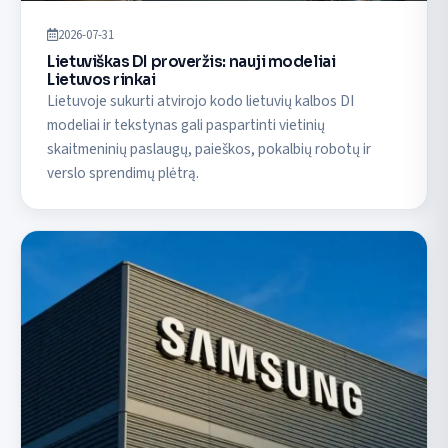
2026-07-31
Lietuviškas DI proveržis: nauji modeliai
Lietuvos rinkai
Lietuvoje sukurti atvirojo kodo lietuvių kalbos DI
modeliai ir tekstynas gali paspartinti vietinių
skaitmeninių paslaugų, paieškos, pokalbių robotų ir
verslo sprendimų plėtrą.