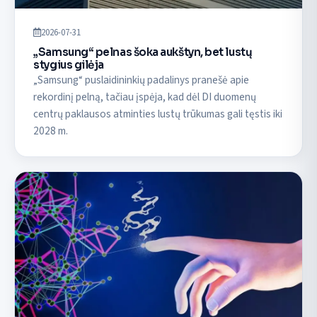
2026-07-31
„Samsung“ pelnas šoka aukštyn, bet lustų
stygius gilėja
„Samsung“ puslaidininkių padalinys pranešė apie
rekordinį pelną, tačiau įspėja, kad dėl DI duomenų
centrų paklausos atminties lustų trūkumas gali tęstis iki
2028 m.