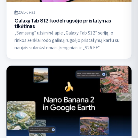
2026-07-31
Galaxy Tab S12: kodėl rugsėjo pristatymas
tikėtinas
„Samsung“ užsiminė apie „Galaxy Tab S12“ seriją, o
rinkos ženklai rodo galimą rugsėjo pristatymą kartu su
naujais sulankstomais įrenginiais ir „S26 FE“.