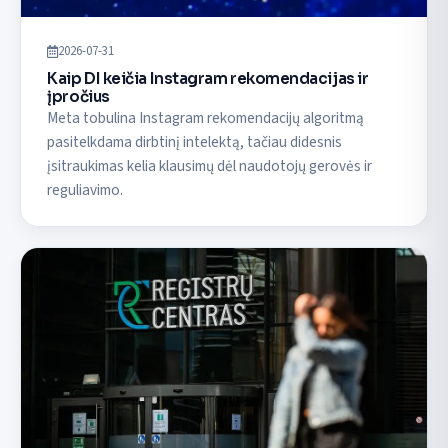
2026-07-31
Kaip DI keičia Instagram rekomendacijas ir
įpročius
Meta tobulina Instagram rekomendacijų algoritmą
pasitelkdama dirbtinį intelektą, tačiau didesnis
įsitraukimas kelia klausimų dėl naudotojų gerovės ir
reguliavimo.