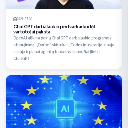
2026-07-31
ChatGPT darbalaukio pertvarka: kodėl
vartotojai pyksta
OpenAI aiškina painų ChatGPT darbalaukio programos
atnaujinimą: „Darbo“ skirtukas, Codex integracija, nauja
sąsaja ir planai agentų funkcijas sklandžiai įlieti į
ChatGPT.