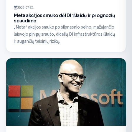
2026-07-31
Meta akcijos smuko dėl DI išlaidų ir prognozių
spaudimo
„Meta“ akcijos smuko po silpnesnio pelno, mažėjančio
laisvojo pinigų srauto, didelių DI infrastruktūros išlaidų
ir augančių teisinių rizikų.