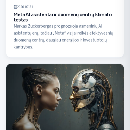
2026-07-31
Meta AI asistentai ir duomenų centrų klimato
testas
Markas Zuckerbergas prognozuoja asmeninių AI
asistentų erą, tačiau „Meta“ vizijai reikės efektyvesnių
duomenų centrų, daugiau energijos ir investuotojų
kantrybės.