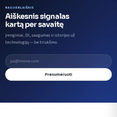
NAUJIENLAIŠKIS
Aiškesnis signalas
kartą per savaitę
Įrenginiai, DI, saugumas ir istorijos už
technologijų — be triukšmo.
El. pašto adresas
Prenumeruoti