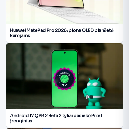
Huawei MatePad Pro 2026: plona OLED planšetė
kūrėjams
Android 17 QPR 2 Beta 2 tyliai pasiekė Pixel
įrenginius