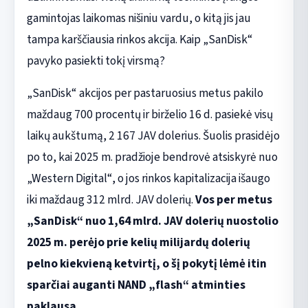
gamintojas laikomas nišiniu vardu, o kitą jis jau
tampa karščiausia rinkos akcija. Kaip „SanDisk“
pavyko pasiekti tokį virsmą?
„SanDisk“ akcijos per pastaruosius metus pakilo
maždaug 700 procentų ir birželio 16 d. pasiekė visų
laikų aukštumą, 2 167 JAV dolerius. Šuolis prasidėjo
po to, kai 2025 m. pradžioje bendrovė atsiskyrė nuo
„Western Digital“, o jos rinkos kapitalizacija išaugo
iki maždaug 312 mlrd. JAV dolerių.
Vos per metus
„SanDisk“ nuo 1,64 mlrd. JAV dolerių nuostolio
2025 m. perėjo prie kelių milijardų dolerių
pelno kiekvieną ketvirtį, o šį pokytį lėmė itin
sparčiai auganti NAND „flash“ atminties
paklausa.