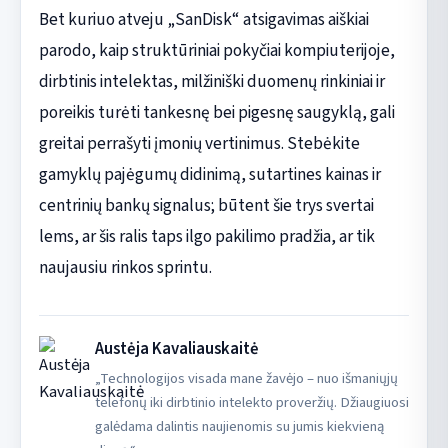
Bet kuriuo atveju „SanDisk“ atsigavimas aiškiai
parodo, kaip struktūriniai pokyčiai kompiuterijoje,
dirbtinis intelektas, milžiniški duomenų rinkiniai ir
poreikis turėti tankesnę bei pigesnę saugyklą, gali
greitai perrašyti įmonių vertinimus. Stebėkite
gamyklų pajėgumų didinimą, sutartines kainas ir
centrinių bankų signalus; būtent šie trys svertai
lems, ar šis ralis taps ilgo pakilimo pradžia, ar tik
naujausiu rinkos sprintu.
Austėja Kavaliauskaitė
„Technologijos visada mane žavėjo – nuo išmaniųjų
telefonų iki dirbtinio intelekto proveržių. Džiaugiuosi
galėdama dalintis naujienomis su jumis kiekvieną