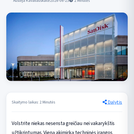
Austėja Kavaliauskaitė
2026-06-23
2
Minutės
Dalytis
Skaitymo laikas: 2 Minutės
Volstrite niekas nesensta greičiau nei vakarykštis
užtikrintumas. Vieną akimirką techninės įrangos