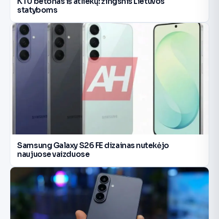
KTU betonas iš atliekų: žingsnis Lietuvos
statyboms
Samsung Galaxy S26 FE dizainas nutekėjo
naujuose vaizduose