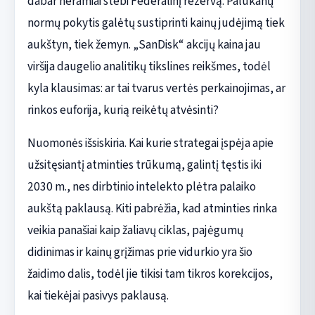
dabar neramiai stebi Federalinį rezervą. Palūkanų
normų pokytis galėtų sustiprinti kainų judėjimą tiek
aukštyn, tiek žemyn. „SanDisk“ akcijų kaina jau
viršija daugelio analitikų tikslines reikšmes, todėl
kyla klausimas: ar tai tvarus vertės perkainojimas, ar
rinkos euforija, kurią reikėtų atvėsinti?
Nuomonės išsiskiria. Kai kurie strategai įspėja apie
užsitęsiantį atminties trūkumą, galintį tęstis iki
2030 m., nes dirbtinio intelekto plėtra palaiko
aukštą paklausą. Kiti pabrėžia, kad atminties rinka
veikia panašiai kaip žaliavų ciklas, pajėgumų
didinimas ir kainų grįžimas prie vidurkio yra šio
žaidimo dalis, todėl jie tikisi tam tikros korekcijos,
kai tiekėjai pasivys paklausą.