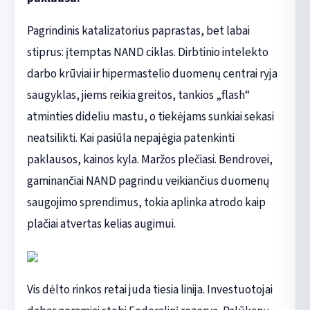
Pagrindinis katalizatorius paprastas, bet labai
stiprus: įtemptas NAND ciklas. Dirbtinio intelekto
darbo krūviai ir hipermastelio duomenų centrai ryja
saugyklas, jiems reikia greitos, tankios „flash“
atminties dideliu mastu, o tiekėjams sunkiai sekasi
neatsilikti. Kai pasiūla nepajėgia patenkinti
paklausos, kainos kyla. Maržos plečiasi. Bendrovei,
gaminančiai NAND pagrindu veikiančius duomenų
saugojimo sprendimus, tokia aplinka atrodo kaip
plačiai atvertas kelias augimui.
Vis dėlto rinkos retai juda tiesia linija. Investuotojai