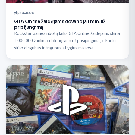
2026-08-03
GTA Online žaidėjams dovanoja 1 mln. už
prisijungimą
Rockstar Games ribotą laiką GTA Online žaidėjams skiria
1 000 000 žaidimo dolerių vien už prisijungimą, o kartu
siūlo dvigubus ir trigubus atlygius misijose.