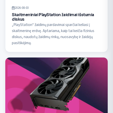
2026-08-03
Skaitmeniniai PlayStation žaidimai išstumia
diskus
„PlayStation“ žaidimų pardavimai sparčiai keliasi į
skaitmeninę erdvę. Aptariama, kaip tai keičia fizinius
diskus, naudotų žaidimų rinką, nuosavybę ir žaidėjų
pasitikėjimą.