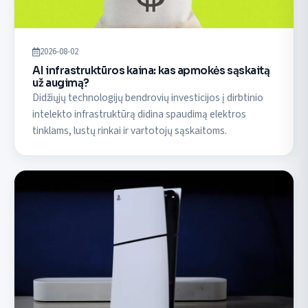
2026-08-02
AI infrastruktūros kaina: kas apmokės sąskaitą
už augimą?
Didžiųjų technologijų bendrovių investicijos į dirbtinio
intelekto infrastruktūrą didina spaudimą elektros
tinklams, lustų rinkai ir vartotojų sąskaitoms.