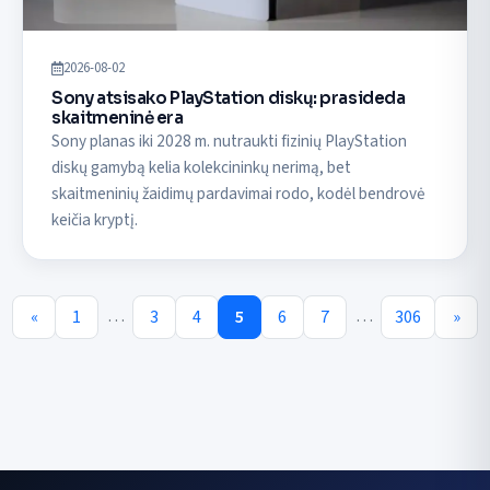
2026-08-02
Sony atsisako PlayStation diskų: prasideda
skaitmeninė era
Sony planas iki 2028 m. nutraukti fizinių PlayStation
diskų gamybą kelia kolekcininkų nerimą, bet
skaitmeninių žaidimų pardavimai rodo, kodėl bendrovė
keičia kryptį.
…
…
«
1
3
4
5
6
7
306
»