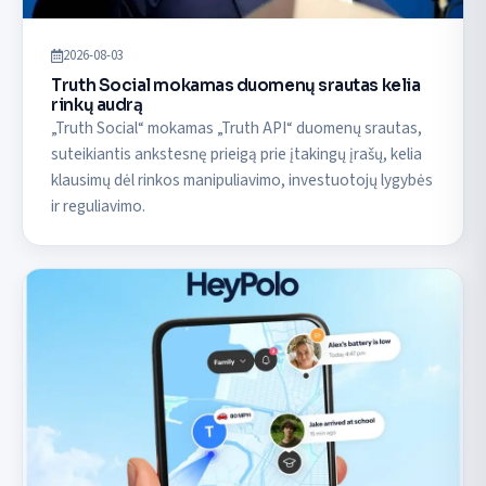
2026-08-03
Truth Social mokamas duomenų srautas kelia
rinkų audrą
„Truth Social“ mokamas „Truth API“ duomenų srautas,
suteikiantis ankstesnę prieigą prie įtakingų įrašų, kelia
klausimų dėl rinkos manipuliavimo, investuotojų lygybės
ir reguliavimo.