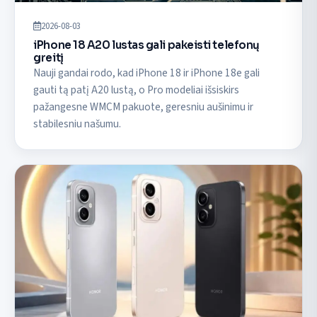
2026-08-03
iPhone 18 A20 lustas gali pakeisti telefonų
greitį
Nauji gandai rodo, kad iPhone 18 ir iPhone 18e gali
gauti tą patį A20 lustą, o Pro modeliai išsiskirs
pažangesne WMCM pakuote, geresniu aušinimu ir
stabilesniu našumu.