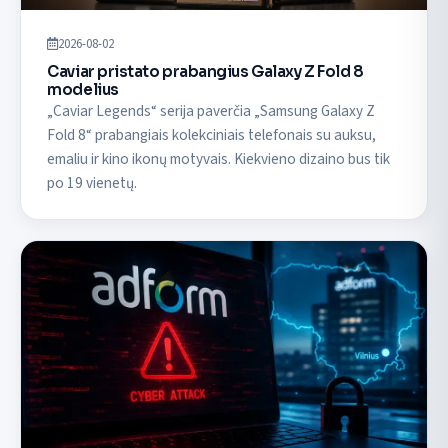
2026-08-02
Caviar pristato prabangius Galaxy Z Fold 8
modelius
„Caviar Legends“ serija paverčia „Samsung Galaxy Z
Fold 8“ prabangiais kolekciniais telefonais su auksu,
emaliu ir kino ikonų motyvais. Kiekvieno dizaino bus tik
po 19 vienetų.