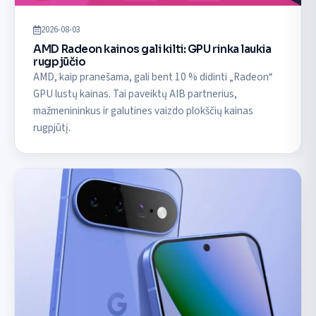
2026-08-03
AMD Radeon kainos gali kilti: GPU rinka laukia
rugpjūčio
AMD, kaip pranešama, gali bent 10 % didinti „Radeon“
GPU lustų kainas. Tai paveiktų AIB partnerius,
mažmenininkus ir galutines vaizdo plokščių kainas
rugpjūtį.