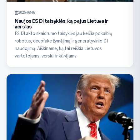
2026-08-03
Naujos ES DI taisyklės: ką pajus Lietuva ir
verslas
ES DI akto skaidrumo taisyklės jau keičia pokalbių
robotus, deepfake žymėjimą ir generatyvinio DI
naudojimą. Aiškiname, ką tai reiškia Lietuvos
vartotojams, verslui ir kūrėjams.