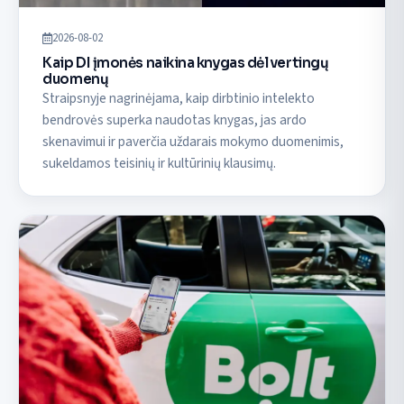
2026-08-02
Kaip DI įmonės naikina knygas dėl vertingų
duomenų
Straipsnyje nagrinėjama, kaip dirbtinio intelekto
bendrovės superka naudotas knygas, jas ardo
skenavimui ir paverčia uždarais mokymo duomenimis,
sukeldamos teisinių ir kultūrinių klausimų.