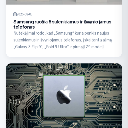
2026-08-03
Samsung ruošia 5 sulenkiamus ir išvyniojamus
telefonus
Nutekėjimai rodo, kad „Samsung“ kuria penkis naujus
sulenkiamus ir išvyniojamus telefonus, įskaitant galimą
„Galaxy Z Flip 9“, „Fold 9 Ultra“ ir pirmąjį Z9 modelį.