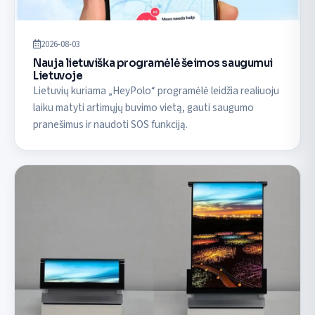
2026-08-03
Nauja lietuviška programėlė šeimos saugumui
Lietuvoje
Lietuvių kuriama „HeyPolo“ programėlė leidžia realiuoju
laiku matyti artimųjų buvimo vietą, gauti saugumo
pranešimus ir naudoti SOS funkciją.