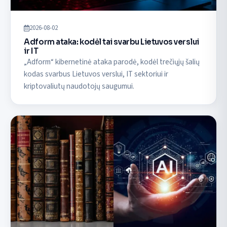
2026-08-02
Adform ataka: kodėl tai svarbu Lietuvos verslui
ir IT
„Adform“ kibernetinė ataka parodė, kodėl trečiųjų šalių
kodas svarbus Lietuvos verslui, IT sektoriui ir
kriptovaliutų naudotojų saugumui.