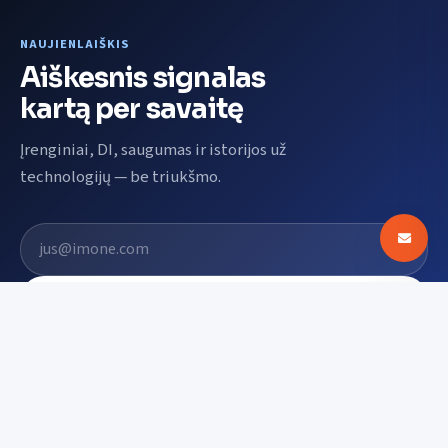
NAUJIENLAIŠKIS
Aiškesnis signalas
kartą per savaitę
Įrenginiai, DI, saugumas ir istorijos už
technologijų — be triukšmo.
El. pašto adresas
Prenumeruoti