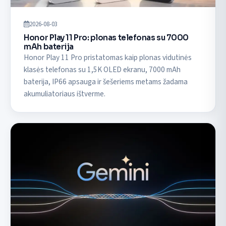
2026-08-03
Honor Play 11 Pro: plonas telefonas su 7000
mAh baterija
Honor Play 11 Pro pristatomas kaip plonas vidutinės
klasės telefonas su 1,5K OLED ekranu, 7000 mAh
baterija, IP66 apsauga ir šešeriems metams žadama
akumuliatoriaus ištverme.