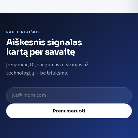
NAUJIENLAIŠKIS
Aiškesnis signalas
kartą per savaitę
Įrenginiai, DI, saugumas ir istorijos už
technologijų — be triukšmo.
El. pašto adresas
Prenumeruoti