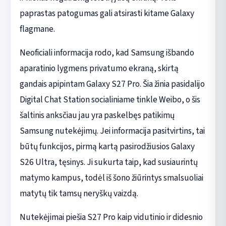
paprastas patogumas gali atsirasti kitame Galaxy
flagmane.
Neoficiali informacija rodo, kad Samsung išbando
aparatinio lygmens privatumo ekraną, skirtą
gandais apipintam Galaxy S27 Pro. Šia žinia pasidalijo
Digital Chat Station socialiniame tinkle Weibo, o šis
šaltinis anksčiau jau yra paskelbęs patikimų
Samsung nutekėjimų. Jei informacija pasitvirtins, tai
būtų funkcijos, pirmą kartą pasirodžiusios Galaxy
S26 Ultra, tęsinys. Ji sukurta taip, kad susiaurintų
matymo kampus, todėl iš šono žiūrintys smalsuoliai
matytų tik tamsų neryškų vaizdą.
Nutekėjimai piešia S27 Pro kaip vidutinio ir didesnio