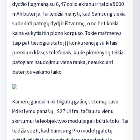
dydžio flagmaną su 6,47 colio ekranu ir talpia 5000
mAh baterija. Tai leidžia manyti, kad Samsung siekia
suderinti patogų dydį ir ištvermę, o ne bet kokia
kaina vaikytis itin plono korpuso. Tokie matmenys
taip pat tiesiogiai stato jį į konkurenciją su kitais
premium klasės telefonais, kurie pirmenybę teikia
patogiam naudojimui viena ranka, neaukojant
baterijos veikimo laiko.
Kamerų gandai mini trigubą galinę sistemą, savo
išdėstymu panašią į S27 Ultra, tačiau su vienu
skirtumu: teleobjektyvo modulis gali būti kitoks. Tai
leidžia spėti, kad Samsung Pro modelį galėtų