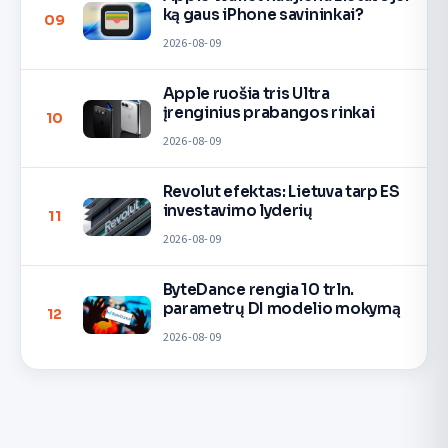
ką gaus iPhone savininkai?
09
2026-08-09
Apple ruošia tris Ultra
įrenginius prabangos rinkai
10
2026-08-09
Revolut efektas: Lietuva tarp ES
investavimo lyderių
11
2026-08-09
ByteDance rengia 10 trln.
parametrų DI modelio mokymą
12
2026-08-09