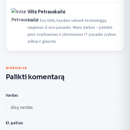
Viltė Petrauskaitė
Sveiki! Esu Viltė, kasdien sekanti technologijų
naujienas iš viso pasaulio. Mano darbas – pateikti
jums svarbiausius ir įdomiausius IT pasaulio įvykius
aiškiai ir glaustai.
DISKUSIJA
Palikti komentarą
Vardas
El. paštas