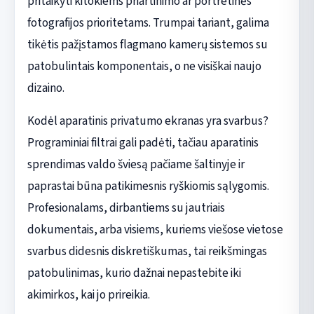
pritaikyti kitokiems priartinimo ar portretinės
fotografijos prioritetams. Trumpai tariant, galima
tikėtis pažįstamos flagmano kamerų sistemos su
patobulintais komponentais, o ne visiškai naujo
dizaino.
Kodėl aparatinis privatumo ekranas yra svarbus?
Programiniai filtrai gali padėti, tačiau aparatinis
sprendimas valdo šviesą pačiame šaltinyje ir
paprastai būna patikimesnis ryškiomis sąlygomis.
Profesionalams, dirbantiems su jautriais
dokumentais, arba visiems, kuriems viešose vietose
svarbus didesnis diskretiškumas, tai reikšmingas
patobulinimas, kurio dažnai nepastebite iki
akimirkos, kai jo prireikia.