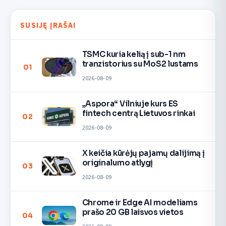
SUSIJĘ ĮRAŠAI
TSMC kuria kelią į sub-1 nm
tranzistorius su MoS2 lustams
01
2026-08-09
„Aspora“ Vilniuje kurs ES
fintech centrą Lietuvos rinkai
02
2026-08-09
X keičia kūrėjų pajamų dalijimą į
originalumo atlygį
03
2026-08-09
Chrome ir Edge AI modeliams
prašo 20 GB laisvos vietos
04