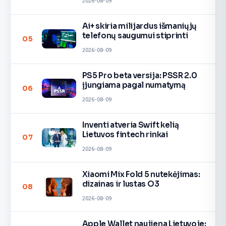
2026-08-09
Ai+ skiria milijardus išmaniųjų
telefonų saugumui stiprinti
05
2026-08-09
PS5 Pro beta versija: PSSR 2.0
įjungiama pagal numatymą
06
2026-08-09
Inventi atveria Swift kelią
Lietuvos fintech rinkai
07
2026-08-09
Xiaomi Mix Fold 5 nutekėjimas:
dizainas ir lustas O3
08
2026-08-09
Apple Wallet naujiena Lietuvoje: