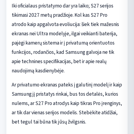
Iki oficialaus pristatymo dar yra laiko; S27 serijos
tikimasi 2027 metų pradžioje. Kol kas S27 Pro
atrodo kaip apgalvota evoliucija: šiek tiek mažesnis
ekranas nei Ultra modelyje, ilgai veikianti baterija,
pajėgi kamerų sistema ir į privatumą orientuotos
funkcijos, rodančios, kad Samsung galvoja ne tik
apie technines specifikacijas, bet ir apie realų
naudojimą kasdienybėje.
Ar privatumo ekranas pateks į galutinį modelį ir kaip
Samsung jį pristatys rinkai, bus tos detalės, kurios
nulems, ar S27 Pro atrodys kaip tikras Pro įrenginys,
ar tik dar vienas serijos modelis. Stebėkite atidžiai,
bet tegul tai būna tik jūsų žvilgsnis.