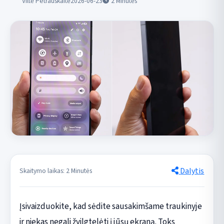
Viltė Petrauskaitė
2026-06-23
2
Minutės
Dalytis
Skaitymo laikas: 2 Minutės
Įsivaizduokite, kad sėdite sausakimšame traukinyje
ir niekas negali žvilgtelėti į jūsų ekraną. Toks