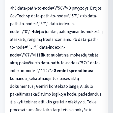
<h3 data-path-to-node=\"56\">B pavyzdys: Estijos
GovTech<p data-path-to-node=\"57\"><b data-
path-to-node=\"57\" data-index-in-
node=\"0\">
Idėja:
įrankis, palengvinantis mokesčių
ataskaitų rengimą freelancer'iams. <b data-path-
to-node=\"57\" data-index-in-
node=\"67\">
Iššūkis:
nuolatiniai mokesčių teisės
aktų pokyčiai. <b data-path-to-node=\"57\" data-
index-in-node=\"112\">
Gemini sprendimas:
komanda įkelia atnaujintus teisės aktų
dokumentus į Gemini konteksto langą. AI siūlo
pakeitimus skaičiavimo logikoje kode, padedančius
išlaikyti teisines atitiktis greitai ir efektyviai. Tokie
procesai sumažina laiko tarp teisinio pokyčio ir