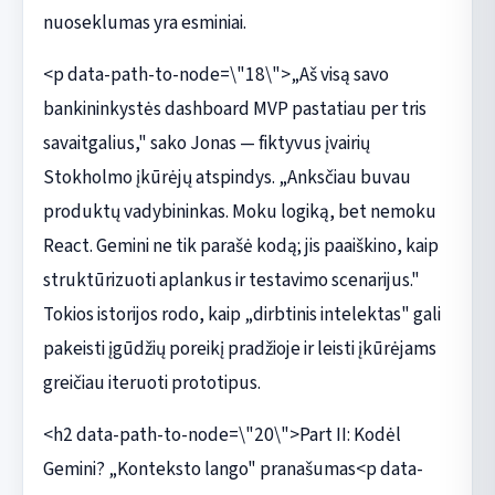
nuoseklumas yra esminiai.
<p data-path-to-node=\"18\">„Aš visą savo
bankininkystės dashboard MVP pastatiau per tris
savaitgalius," sako Jonas — fiktyvus įvairių
Stokholmo įkūrėjų atspindys. „Anksčiau buvau
produktų vadybininkas. Moku logiką, bet nemoku
React. Gemini ne tik parašė kodą; jis paaiškino, kaip
struktūrizuoti aplankus ir testavimo scenarijus."
Tokios istorijos rodo, kaip „dirbtinis intelektas" gali
pakeisti įgūdžių poreikį pradžioje ir leisti įkūrėjams
greičiau iteruoti prototipus.
<h2 data-path-to-node=\"20\">Part II: Kodėl
Gemini? „Konteksto lango" pranašumas<p data-