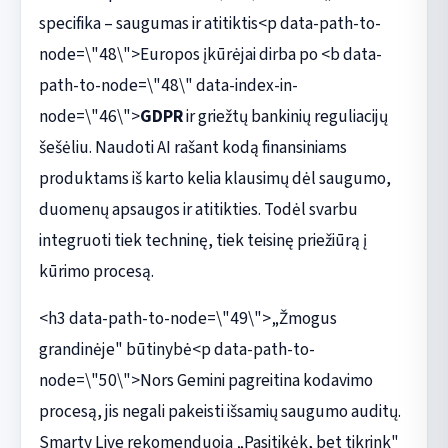
specifika – saugumas ir atitiktis<p data-path-to-
node=\"48\">Europos įkūrėjai dirba po <b data-
path-to-node=\"48\" data-index-in-
node=\"46\">
GDPR
ir griežtų bankinių reguliacijų
šešėliu. Naudoti AI rašant kodą finansiniams
produktams iš karto kelia klausimų dėl saugumo,
duomenų apsaugos ir atitikties. Todėl svarbu
integruoti tiek techninę, tiek teisinę priežiūrą į
kūrimo procesą.
<h3 data-path-to-node=\"49\">„Žmogus
grandinėje" būtinybė<p data-path-to-
node=\"50\">Nors Gemini pagreitina kodavimo
procesą, jis negali pakeisti išsamių saugumo auditų.
Smarty Live rekomenduoja „Pasitikėk, bet tikrink"