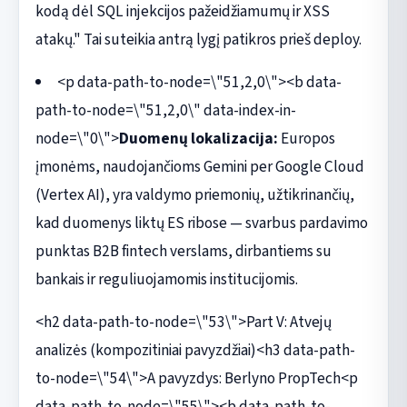
kodą dėl SQL injekcijos pažeidžiamumų ir XSS
atakų." Tai suteikia antrą lygį patikros prieš deploy.
<p data-path-to-node=\"51,2,0\"><b data-
path-to-node=\"51,2,0\" data-index-in-
node=\"0\">
Duomenų lokalizacija:
Europos
įmonėms, naudojančioms Gemini per Google Cloud
(Vertex AI), yra valdymo priemonių, užtikrinančių,
kad duomenys liktų ES ribose — svarbus pardavimo
punktas B2B fintech verslams, dirbantiems su
bankais ir reguliuojamomis institucijomis.
<h2 data-path-to-node=\"53\">Part V: Atvejų
analizės (kompozitiniai pavyzdžiai)<h3 data-path-
to-node=\"54\">A pavyzdys: Berlyno PropTech<p
data-path-to-node=\"55\"><b data-path-to-