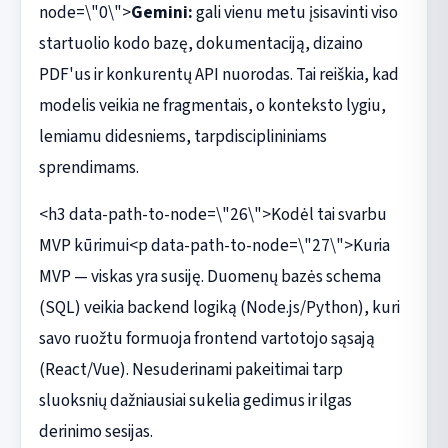
node=\"0\">
Gemini:
gali vienu metu įsisavinti viso
startuolio kodo bazę, dokumentaciją, dizaino
PDF'us ir konkurentų API nuorodas. Tai reiškia, kad
modelis veikia ne fragmentais, o konteksto lygiu,
lemiamu didesniems, tarpdisciplininiams
sprendimams.
<h3 data-path-to-node=\"26\">Kodėl tai svarbu
MVP kūrimui<p data-path-to-node=\"27\">Kuria
MVP — viskas yra susiję. Duomenų bazės schema
(SQL) veikia backend logiką (Node.js/Python), kuri
savo ruožtu formuoja frontend vartotojo sąsają
(React/Vue). Nesuderinami pakeitimai tarp
sluoksnių dažniausiai sukelia gedimus ir ilgas
derinimo sesijas.