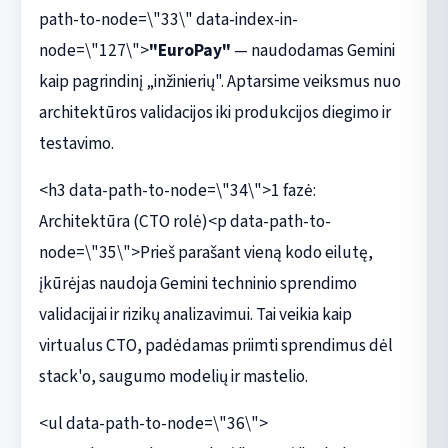
path-to-node=\"33\" data-index-in-
node=\"127\">
"EuroPay"
— naudodamas Gemini
kaip pagrindinį „inžinierių". Aptarsime veiksmus nuo
architektūros validacijos iki produkcijos diegimo ir
testavimo.
<h3 data-path-to-node=\"34\">1 fazė:
Architektūra (CTO rolė)<p data-path-to-
node=\"35\">Prieš parašant vieną kodo eilutę,
įkūrėjas naudoja Gemini techninio sprendimo
validacijai ir rizikų analizavimui. Tai veikia kaip
virtualus CTO, padėdamas priimti sprendimus dėl
stack'o, saugumo modelių ir mastelio.
<ul data-path-to-node=\"36\">