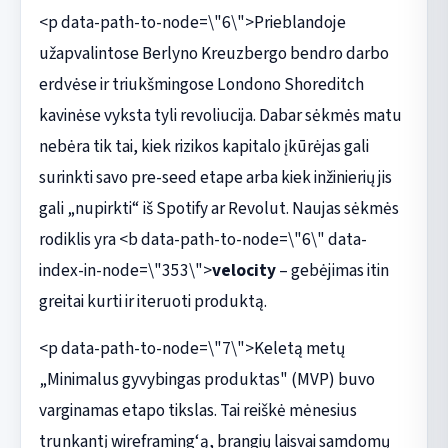
<p data-path-to-node=\"6\">Prieblandoje
užapvalintose Berlyno Kreuzbergo bendro darbo
erdvėse ir triukšmingose Londono Shoreditch
kavinėse vyksta tyli revoliucija. Dabar sėkmės matu
nebėra tik tai, kiek rizikos kapitalo įkūrėjas gali
surinkti savo pre-seed etape arba kiek inžinierių jis
gali „nupirkti“ iš Spotify ar Revolut. Naujas sėkmės
rodiklis yra <b data-path-to-node=\"6\" data-
index-in-node=\"353\">
velocity
– gebėjimas itin
greitai kurti ir iteruoti produktą.
<p data-path-to-node=\"7\">Keletą metų
„Minimalus gyvybingas produktas" (MVP) buvo
varginamas etapo tikslas. Tai reiškė mėnesius
trunkantį wireframing‘ą, brangių laisvai samdomų