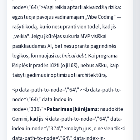
node=\"64\">Visgi reikia aptarti akivaizdžią riziką:
egzistuoja pavojus vadinamajam „Vibe Coding" —
rašyti kodą, kurio nesupranti vien todėl, kad jis
„veikia". Jeigu įkūrėjas sukuria MVP visiškai
pasikliaudamas AI, bet nesupranta pagrindinės
logikos, formuojasi
technical debt
. Kai programa
išsiplės ir pradės lūžti (o ji lūš), nebus aišku, kaip
taisyti gedimus ir optimizuoti architektūrą.
<p data-path-to-node=\"64\"> <b data-path-to-
node=\"64\" data-index-in-
node=\"339\">
Patarimas įkūrėjams:
naudokite
Gemini, kad jis <i data-path-to-node=\"64\" data-
index-in-node=\"374\">mokytų jus, o ne vien tik <i
data-path-to-node=\"64\" data-index-in-