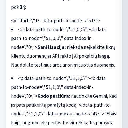
požiūrį:
<ol start=\"1\" data-path-to-node=\"51\">
<p data-path-to-node=\"51,0,0\"><b data-
path-to-node=\"51,0,0\" data-index-in-
node=\"0\">
Sanitizacija:
niekada neįkelkite tikrų
klientų duomenų ar API rakto į AI pokalbių langą.
Naudokite testinius arba anonimizuotus duomenis.
<p data-path-to-node=\"51,1,0\"><b data-
path-to-node=\"51,1,0\" data-index-in-
node=\"0\">
Kodo peržiūra:
naudokite Gemini, kad
jis pats patikrintų parašytą kodą. <i data-path-to-
node=\"51,1,0\" data-index-in-node=\"47\">"Elkis
kaip saugumo ekspertas. Peržiūrėk ką tik parašytą