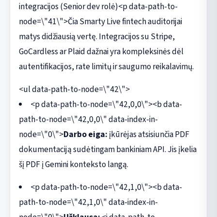
integracijos (Senior dev rolė)<p data-path-to-
node=\"41\">Čia Smarty Live fintech auditorijai
matys didžiausią vertę. Integracijos su Stripe,
GoCardless ar Plaid dažnai yra kompleksinės dėl
autentifikacijos, rate limitų ir saugumo reikalavimų.
<ul data-path-to-node=\"42\">
<p data-path-to-node=\"42,0,0\"><b data-
path-to-node=\"42,0,0\" data-index-in-
node=\"0\">
Darbo eiga:
įkūrėjas atsisiunčia PDF
dokumentaciją sudėtingam bankiniam API. Jis įkelia
šį PDF į Gemini konteksto langą.
<p data-path-to-node=\"42,1,0\"><b data-
path-to-node=\"42,1,0\" data-index-in-