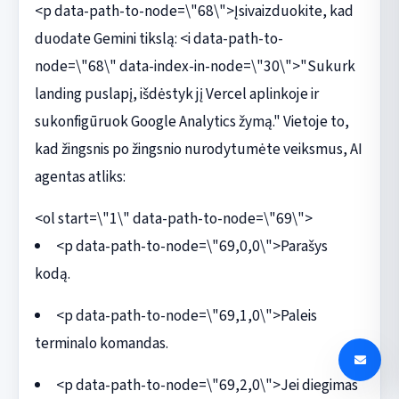
<p data-path-to-node=\"68\">Įsivaizduokite, kad
duodate Gemini tikslą: <i data-path-to-
node=\"68\" data-index-in-node=\"30\">"Sukurk
landing puslapį, išdėstyk jį Vercel aplinkoje ir
sukonfigūruok Google Analytics žymą." Vietoje to,
kad žingsnis po žingsnio nurodytumėte veiksmus, AI
agentas atliks:
<ol start=\"1\" data-path-to-node=\"69\">
<p data-path-to-node=\"69,0,0\">Parašys
kodą.
<p data-path-to-node=\"69,1,0\">Paleis
terminalo komandas.
<p data-path-to-node=\"69,2,0\">Jei diegimas