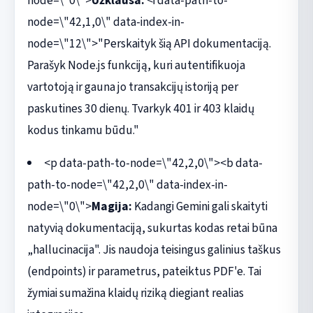
node=\"0\">
Užklausa:
<i data-path-to-
node=\"42,1,0\" data-index-in-
node=\"12\">"Perskaityk šią API dokumentaciją.
Parašyk Node.js funkciją, kuri autentifikuoja
vartotoją ir gauna jo transakcijų istoriją per
paskutines 30 dienų. Tvarkyk 401 ir 403 klaidų
kodus tinkamu būdu."
<p data-path-to-node=\"42,2,0\"><b data-
path-to-node=\"42,2,0\" data-index-in-
node=\"0\">
Magija:
Kadangi Gemini gali skaityti
natyvią dokumentaciją, sukurtas kodas retai būna
„hallucinacija". Jis naudoja teisingus galinius taškus
(endpoints) ir parametrus, pateiktus PDF'e. Tai
žymiai sumažina klaidų riziką diegiant realias