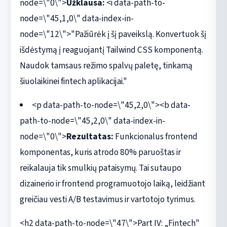
node=\"0\">
Užklausa:
<i data-path-to-
node=\"45,1,0\" data-index-in-
node=\"12\">"Pažiūrėk į šį paveikslą. Konvertuok šį
išdėstymą į reaguojantį Tailwind CSS komponentą.
Naudok tamsaus režimo spalvų paletę, tinkamą
šiuolaikinei fintech aplikacijai."
<p data-path-to-node=\"45,2,0\"><b data-
path-to-node=\"45,2,0\" data-index-in-
node=\"0\">
Rezultatas:
Funkcionalus frontend
komponentas, kuris atrodo 80% paruoštas ir
reikalauja tik smulkių pataisymų. Tai sutaupo
dizainerio ir frontend programuotojo laiką, leidžiant
greičiau vesti A/B testavimus ir vartotojo tyrimus.
<h2 data-path-to-node=\"47\">Part IV: „Fintech"