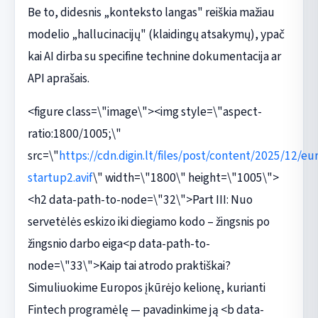
Be to, didesnis „konteksto langas" reiškia mažiau
modelio „hallucinacijų" (klaidingų atsakymų), ypač
kai AI dirba su specifine technine dokumentacija ar
API aprašais.
<figure class=\"image\"><img style=\"aspect-
ratio:1800/1005;\"
src=\"
https://cdn.digin.lt/files/post/content/2025/12/eu
startup2.avif
\" width=\"1800\" height=\"1005\">
<h2 data-path-to-node=\"32\">Part III: Nuo
servetėlės eskizo iki diegiamo kodo – žingsnis po
žingsnio darbo eiga<p data-path-to-
node=\"33\">Kaip tai atrodo praktiškai?
Simuliuokime Europos įkūrėjo kelionę, kurianti
Fintech programėlę — pavadinkime ją <b data-