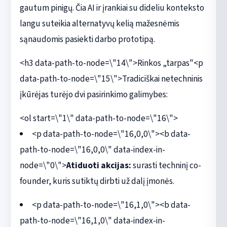
gautum pinigų. Čia AI ir įrankiai su dideliu konteksto
langu suteikia alternatyvų kelią mažesnėmis
sąnaudomis pasiekti darbo prototipą.
<h3 data-path-to-node=\"14\">Rinkos „tarpas"<p
data-path-to-node=\"15\">Tradiciškai netechninis
įkūrėjas turėjo dvi pasirinkimo galimybes:
<ol start=\"1\" data-path-to-node=\"16\">
<p data-path-to-node=\"16,0,0\"><b data-
path-to-node=\"16,0,0\" data-index-in-
node=\"0\">
Atiduoti akcijas:
surasti techninį co-
founder, kuris sutiktų dirbti už dalį įmonės.
<p data-path-to-node=\"16,1,0\"><b data-
path-to-node=\"16,1,0\" data-index-in-