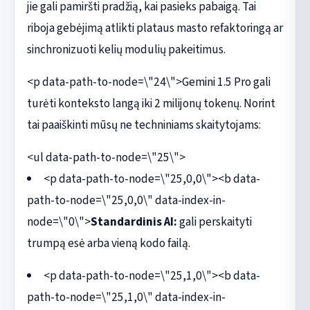
jie gali pamiršti pradžią, kai pasieks pabaigą. Tai
riboja gebėjimą atlikti plataus masto refaktoringą ar
sinchronizuoti kelių modulių pakeitimus.
<p data-path-to-node=\"24\">Gemini 1.5 Pro gali
turėti konteksto langą iki 2 milijonų tokenų. Norint
tai paaiškinti mūsų ne techniniams skaitytojams:
<ul data-path-to-node=\"25\">
<p data-path-to-node=\"25,0,0\"><b data-
path-to-node=\"25,0,0\" data-index-in-
node=\"0\">
Standardinis AI:
gali perskaityti
trumpą esė arba vieną kodo failą.
<p data-path-to-node=\"25,1,0\"><b data-
path-to-node=\"25,1,0\" data-index-in-