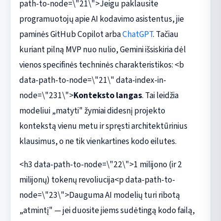
path-to-node=\"21\">Jeigu paklausite
programuotojų apie AI kodavimo asistentus, jie
paminės GitHub Copilot arba
ChatGPT
. Tačiau
kuriant pilną MVP nuo nulio, Gemini išsiskiria dėl
vienos specifinės techninės charakteristikos: <b
data-path-to-node=\"21\" data-index-in-
node=\"231\">
Konteksto langas
. Tai leidžia
modeliui „matyti" žymiai didesnį projekto
kontekstą vienu metu ir spręsti architektūrinius
klausimus, o ne tik vienkartines kodo eilutes.
<h3 data-path-to-node=\"22\">1 milijono (ir 2
milijonų) tokenų revoliucija<p data-path-to-
node=\"23\">Dauguma AI modelių turi ribotą
„atmintį" — jei duosite jiems sudėtingą kodo failą,