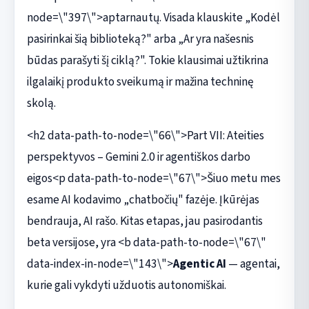
node=\"397\">aptarnautų. Visada klauskite „Kodėl
pasirinkai šią biblioteką?" arba „Ar yra našesnis
būdas parašyti šį ciklą?". Tokie klausimai užtikrina
ilgalaikį produkto sveikumą ir mažina techninę
skolą.
<h2 data-path-to-node=\"66\">Part VII: Ateities
perspektyvos – Gemini 2.0 ir agentiškos darbo
eigos<p data-path-to-node=\"67\">Šiuo metu mes
esame AI kodavimo „chatbočių" fazėje. Įkūrėjas
bendrauja, AI rašo. Kitas etapas, jau pasirodantis
beta versijose, yra <b data-path-to-node=\"67\"
data-index-in-node=\"143\">
Agentic AI
— agentai,
kurie gali vykdyti užduotis autonomiškai.