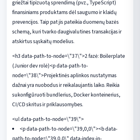
griežtai tipizuotą sprendimą (pvz., TypeScript)
finansiniams produktams dėl saugumo ir klaidų
prevencijos. Taip pat jis pateikia duomenų bazės
schemą, kuri tvarko daugivalutines transakcijas ir
atskirtus sąskaitų modelius.
<h3 data-path-to-node=\"37\">2 fazė: Boilerplate
(Junior dev rolė)<p data-path-to-
node=\"38\">Projektinės aplinkos nustatymas
dažnai yra nuobodus ir reikalaujantis laiko. Reikia
sukonfigūruoti bundlerius, Docker konteinerius,
CI/CD skritus ir priklausomybes.
<ul data-path-to-node=\"39\">
<p data-path-to-node=\"39,0,0\"><b data-
path-to-node=\"39,0,0\" data-index-in-