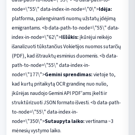
node=\"55\" data-index-in-node=\"0\">
Idėja:
platforma, palengvinanti nuomų užstatų įdėjimą
emigrantams. <b data-path-to-node=\"55\" data-
index-in-node=\"62\">
Iššūkis:
įkūrėjui reikėjo
išanalizuoti tūkstančius Vokietijos nuomos sutarčių
(PDF), kad ištrauktų esminius duomenis. <b data-
path-to-node=\"55\" data-index-in-
node=\"177\">
Gemini sprendimas:
vietoje to,
kad kurtų pritaikytą OCR grandinę nuo nulio,
įkūrėjas naudojo Gemini API PDF'ams įkelti ir
struktūrizuoti JSON formato išvesti. <b data-path-
to-node=\"55\" data-index-in-
node=\"350\">
Sutaupyta laiko:
vertinama ~3
mėnesių vystymo laiko.