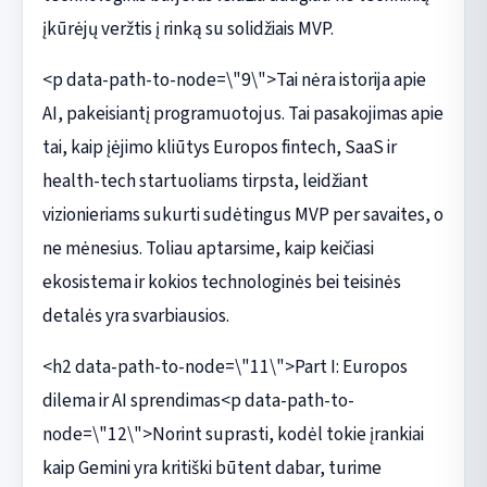
įkūrėjų veržtis į rinką su solidžiais MVP.
<p data-path-to-node=\"9\">Tai nėra istorija apie
AI, pakeisiantį programuotojus. Tai pasakojimas apie
tai, kaip įėjimo kliūtys Europos fintech, SaaS ir
health-tech startuoliams tirpsta, leidžiant
vizionieriams sukurti sudėtingus MVP per savaites, o
ne mėnesius. Toliau aptarsime, kaip keičiasi
ekosistema ir kokios technologinės bei teisinės
detalės yra svarbiausios.
<h2 data-path-to-node=\"11\">Part I: Europos
dilema ir AI sprendimas<p data-path-to-
node=\"12\">Norint suprasti, kodėl tokie įrankiai
kaip Gemini yra kritiški būtent dabar, turime