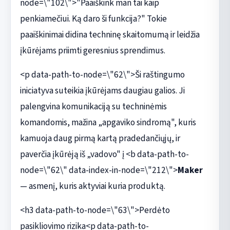
node=\"102\">"Paaiškink man tai kaip
penkiamečiui. Ką daro ši funkcija?" Tokie
paaiškinimai didina techninę skaitomumą ir leidžia
įkūrėjams priimti geresnius sprendimus.
<p data-path-to-node=\"62\">Ši raštingumo
iniciatyva suteikia įkūrėjams daugiau galios. Ji
palengvina komunikaciją su techninėmis
komandomis, mažina „apgaviko sindromą", kuris
kamuoja daug pirmą kartą pradedančiųjų, ir
paverčia įkūrėją iš „vadovo" į <b data-path-to-
node=\"62\" data-index-in-node=\"212\">
Maker
— asmenį, kuris aktyviai kuria produktą.
<h3 data-path-to-node=\"63\">Perdėto
pasikliovimo rizika<p data-path-to-