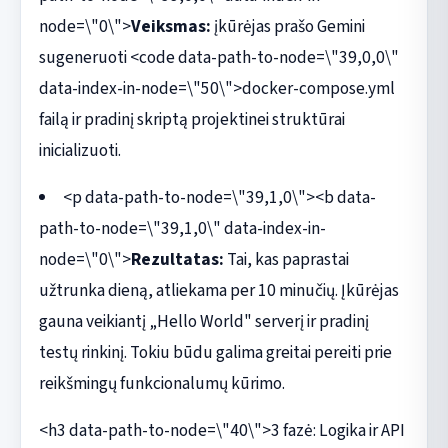
node=\"0\">
Veiksmas:
įkūrėjas prašo Gemini
sugeneruoti <code data-path-to-node=\"39,0,0\"
data-index-in-node=\"50\">docker-compose.yml
failą ir pradinį skriptą projektinei struktūrai
inicializuoti.
<p data-path-to-node=\"39,1,0\"><b data-
path-to-node=\"39,1,0\" data-index-in-
node=\"0\">
Rezultatas:
Tai, kas paprastai
užtrunka dieną, atliekama per 10 minučių. Įkūrėjas
gauna veikiantį „Hello World" serverį ir pradinį
testų rinkinį. Tokiu būdu galima greitai pereiti prie
reikšmingų funkcionalumų kūrimo.
<h3 data-path-to-node=\"40\">3 fazė: Logika ir API