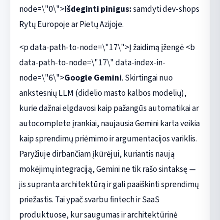
node=\"0\">
Išdeginti pinigus:
samdyti dev-shops
Rytų Europoje ar Pietų Azijoje.
<p data-path-to-node=\"17\">Į žaidimą įžengė <b
data-path-to-node=\"17\" data-index-in-
node=\"6\">
Google Gemini
. Skirtingai nuo
ankstesnių LLM (didelio masto kalbos modelių),
kurie dažnai elgdavosi kaip pažangūs automatikai ar
autocomplete įrankiai, naujausia Gemini karta veikia
kaip sprendimų priėmimo ir argumentacijos variklis.
Paryžiuje dirbančiam įkūrėjui, kuriantis naują
mokėjimų integraciją, Gemini ne tik rašo sintaksę —
jis supranta architektūrą ir gali paaiškinti sprendimų
priežastis. Tai ypač svarbu fintech ir SaaS
produktuose, kur saugumas ir architektūrinė