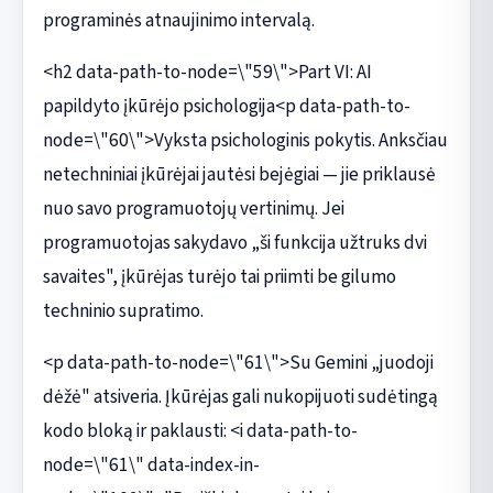
programinės atnaujinimo intervalą.
<h2 data-path-to-node=\"59\">Part VI: AI
papildyto įkūrėjo psichologija<p data-path-to-
node=\"60\">Vyksta psichologinis pokytis. Anksčiau
netechniniai įkūrėjai jautėsi bejėgiai — jie priklausė
nuo savo programuotojų vertinimų. Jei
programuotojas sakydavo „ši funkcija užtruks dvi
savaites", įkūrėjas turėjo tai priimti be gilumo
techninio supratimo.
<p data-path-to-node=\"61\">Su Gemini „juodoji
dėžė" atsiveria. Įkūrėjas gali nukopijuoti sudėtingą
kodo bloką ir paklausti: <i data-path-to-
node=\"61\" data-index-in-