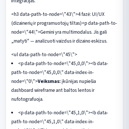
integracijas.
<h3 data-path-to-node=\"43\">4 fazė: UI/UX
(dizainerių ir programuotojų tiltas)<p data-path-to-
node=\"44\">Gemini yra multimodalus. Jis gali
„matyti" — analizuoti vaizdus ir dizaino eskizus.
<ul data-path-to-node=\"45\">
<p data-path-to-node=\"45,0,0\"><b data-
path-to-node=\"45,0,0\" data-index-in-
node=\"0\">
Veiksmas:
įkūrėjas nupiešia
dashboard wireframe ant baltos lentos ir
nufotografuoja.
<p data-path-to-node=\"45,1,0\"><b data-
path-to-node=\"45,1,0\" data-index-in-