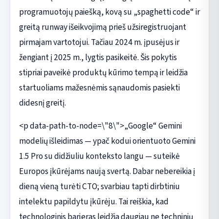
programuotojų paiešką, kovą su „spaghetti code“ ir
greitą runway išeikvojimą prieš užsiregistruojant
pirmajam vartotojui. Tačiau 2024 m. įpusėjus ir
žengiant į 2025 m., lygtis pasikeitė. Šis pokytis
stipriai paveikė produktų kūrimo tempą ir leidžia
startuoliams mažesnėmis sąnaudomis pasiekti
didesnį greitį.
<p data-path-to-node=\"8\">„Google“ Gemini
modelių išleidimas — ypač kodui orientuoto Gemini
1.5 Pro su didžiuliu konteksto langu — suteikė
Europos įkūrėjams naują svertą. Dabar nebereikia į
dieną vieną turėti CTO; svarbiau tapti dirbtiniu
intelektu papildytu įkūrėju. Tai reiškia, kad
technologinis barjeras leidžia daugiau ne techninių