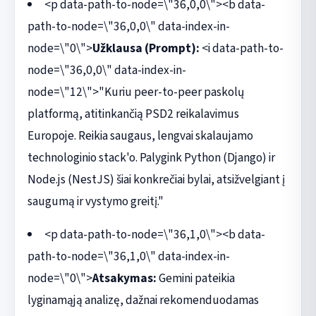
<p data-path-to-node=\"36,0,0\"><b data-
path-to-node=\"36,0,0\" data-index-in-
node=\"0\">
Užklausa (Prompt):
<i data-path-to-
node=\"36,0,0\" data-index-in-
node=\"12\">"Kuriu peer-to-peer paskolų
platformą, atitinkančią PSD2 reikalavimus
Europoje. Reikia saugaus, lengvai skalaujamo
technologinio stack'o. Palygink Python (Django) ir
Node.js (NestJS) šiai konkrečiai bylai, atsižvelgiant į
saugumą ir vystymo greitį."
<p data-path-to-node=\"36,1,0\"><b data-
path-to-node=\"36,1,0\" data-index-in-
node=\"0\">
Atsakymas:
Gemini pateikia
lyginamąją analizę, dažnai rekomenduodamas