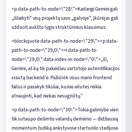
<p data-path-to-node=\"28\">Kadangi Gemini gali
„išlaikyti" visą projektą savo „galvoje", įkūrėjas gali
užduoti aukšto lygio struktūrinius klausimus:
<blockquote data-path-to-node=\"29\"><p data-
path-to-node=\"29,0\"><i data-path-to-
node=\"29,0\" data-index-in-node=\"0\">„Ei,
Gemini, aš ką tik pakeičiau vartotojo autentifikacijos
srautą backend'e. Pažiūrėk visus mano frontend
failus ir pasakyk tiksliai, kurias eilutes reikia
atnaujinti, kad niekas nesugriūtų."
<p data-path-to-node=\"30\">Tokia galimybė vien
tik sutaupo dešimtis valandų derinimo — didžiausią
momentum žudiką ankstyvose startuolio stadijose.