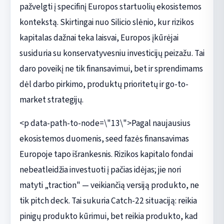
pažvelgti į specifinį Europos startuolių ekosistemos
kontekstą. Skirtingai nuo Silicio slėnio, kur rizikos
kapitalas dažnai teka laisvai, Europos įkūrėjai
susiduria su konservatyvesniu investicijų peizažu. Tai
daro poveikį ne tik finansavimui, bet ir sprendimams
dėl darbo pirkimo, produktų prioritetų ir go-to-
market strategijų.
<p data-path-to-node=\"13\">Pagal naujausius
ekosistemos duomenis, seed fazės finansavimas
Europoje tapo išrankesnis. Rizikos kapitalo fondai
nebeatleidžia investuoti į pačias idėjas; jie nori
matyti „traction" — veikiančią versiją produkto, ne
tik pitch deck. Tai sukuria Catch-22 situaciją: reikia
pinigų produkto kūrimui, bet reikia produkto, kad