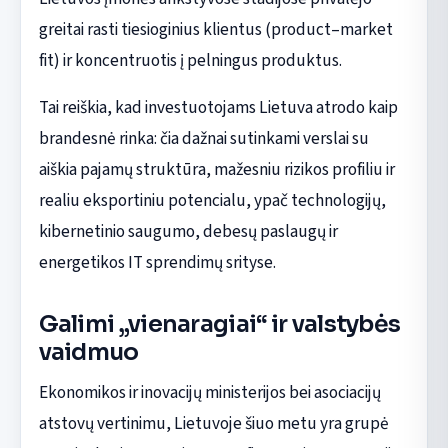
greitai rasti tiesioginius klientus (product–market
fit) ir koncentruotis į pelningus produktus.
Tai reiškia, kad investuotojams Lietuva atrodo kaip
brandesnė rinka: čia dažnai sutinkami verslai su
aiškia pajamų struktūra, mažesniu rizikos profiliu ir
realiu eksportiniu potencialu, ypač technologijų,
kibernetinio saugumo, debesų paslaugų ir
energetikos IT sprendimų srityse.
Galimi „vienaragiai“ ir valstybės
vaidmuo
Ekonomikos ir inovacijų ministerijos bei asociacijų
atstovų vertinimu, Lietuvoje šiuo metu yra grupė