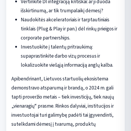
Vertinkite DI integraciją kritiškai: ar ji duoda
išskirtinumą, ar tik trumpalaikį dėmesį?
Naudokitės akceleratoriais ir tarptautiniais
tinklais (Plug & Play ir pan.) dėl rinkų prieigos ir
corporate partnerships.
Investuokite į talentų pritraukimą:
supaprastinkite darbo vizų procesus ir
lokalizuokite viešąją informaciją anglų kalba.
Apibendrinant, Lietuvos startuolių ekosistema
demonstravo atsparumą ir brandą, o 2024 m. gali
tapti proveržio metais – tiek investicijų, tiek naujų
„vienaragių“ prasme. Rinkos dalyviai, institucijos ir
investuotojai turi galimybę padėti tai įgyvendinti,
sutelkdami dėmesį į tvarumą, produktų