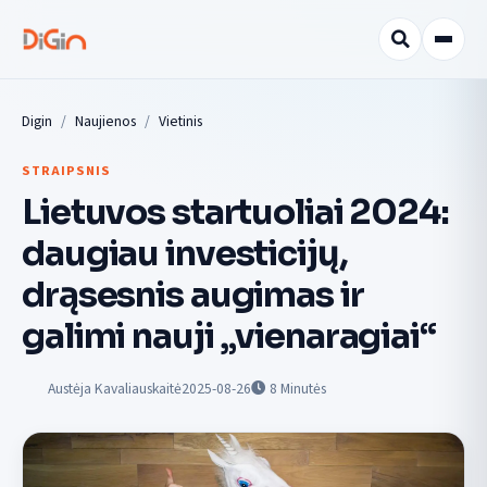
Digin
Naujienos
Vietinis
STRAIPSNIS
Lietuvos startuoliai 2024:
daugiau investicijų,
drąsesnis augimas ir
galimi nauji „vienaragiai“
Austėja Kavaliauskaitė
2025-08-26
8
Minutės