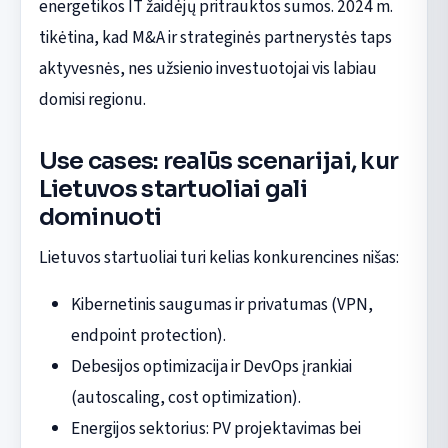
energetikos IT žaidėjų pritrauktos sumos. 2024 m.
tikėtina, kad M&A ir strateginės partnerystės taps
aktyvesnės, nes užsienio investuotojai vis labiau
domisi regionu.
Use cases: realūs scenarijai, kur
Lietuvos startuoliai gali
dominuoti
Lietuvos startuoliai turi kelias konkurencines nišas:
Kibernetinis saugumas ir privatumas (VPN,
endpoint protection).
Debesijos optimizacija ir DevOps įrankiai
(autoscaling, cost optimization).
Energijos sektorius: PV projektavimas bei