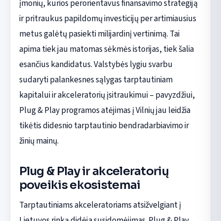
įmonių, kurios perorientavus finansavimo strategiją
ir pritraukus papildomų investicijų per artimiausius
metus galėtų pasiekti milijardinį vertinimą. Tai
apima tiek jau matomas sėkmės istorijas, tiek šalia
esančius kandidatus. Valstybės lygiu svarbu
sudaryti palankesnes sąlygas tarptautiniam
kapitalui ir akceleratorių įsitraukimui – pavyzdžiui,
Plug & Play programos atėjimas į Vilnių jau leidžia
tikėtis didesnio tarptautinio bendradarbiavimo ir
žinių mainų.
Plug & Play ir akceleratorių
poveikis ekosistemai
Tarptautiniams akceleratoriams atsižvelgiant į
Lietuvos rinką didėja susidomėjimas. Plug & Play