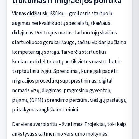
trūkumas ir migracijos politika
Vienas didžiausių iššūkių – greitesnis startuolių
augimas nei kvalifikuotų specialistų skaičiaus
didėjimas. Per trejus metus darbuotojų skaičius
startuoliuose gerokai išaugo, tačiau vis dar jaučiama
kompetencijų spraga. Tai verčia startuolius
konkuruoti dėl talentų ne tik vietos mastu, bet ir
tarptautiniu lygiu. Sprendimai, kurie gali padėti:
migracijos procedūrų supaprastinimas, digital
nomads vizų įdiegimas, progresinio gyventojų
pajamų (GPM) sprendimo peržiūra, viešųjų paslaugų
pritaikymas angliškam turiniui.
Dar viena svarbi sritis – švietimas. Projektai, toki kaip
ankstyvas skaitmeninio verslumo mokymas