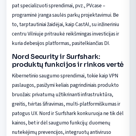
pat specializuoti sprendimai, pvz., PVcase –
programinė įranga saulės parkų projektavimui. Be
to, tarptautiniai žaidėjai, kaip CastAI, su inžineriniu
centru Vilniuje pritraukė reikšmingas investicijas ir
kuria debesijos platformas, pasitelkiančias DI.
Nord Security ir Surfshark:
produktų funkcijos ir rinkos vertė
Kibernetinio saugumo sprendimai, tokie kaip VPN
paslaugos, pasižymi keliais pagrindiniais produkto
bruožais: privatumą užtikrinanti infrastruktūra,
greitis, tvirtas šifravimas, multi-platformiškumas ir
patogus UX. Nord ir Surfshark konkuruoja ne tik dėl
kainos, bet ir dėl saugumo funkcijų: duomenų
nutekėjimų prevencijos, integruotų antiviruso