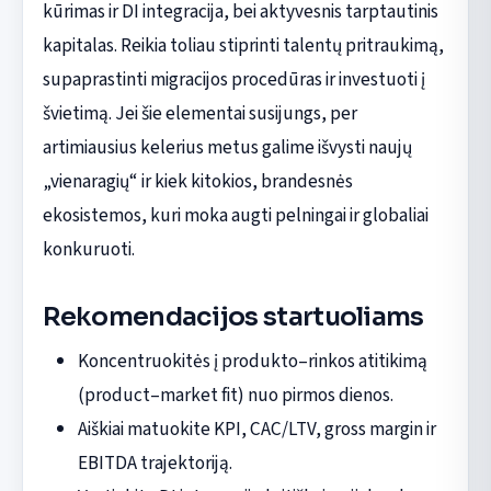
kūrimas ir DI integracija, bei aktyvesnis tarptautinis
kapitalas. Reikia toliau stiprinti talentų pritraukimą,
supaprastinti migracijos procedūras ir investuoti į
švietimą. Jei šie elementai susijungs, per
artimiausius kelerius metus galime išvysti naujų
„vienaragių“ ir kiek kitokios, brandesnės
ekosistemos, kuri moka augti pelningai ir globaliai
konkuruoti.
Rekomendacijos startuoliams
Koncentruokitės į produkto–rinkos atitikimą
(product–market fit) nuo pirmos dienos.
Aiškiai matuokite KPI, CAC/LTV, gross margin ir
EBITDA trajektoriją.