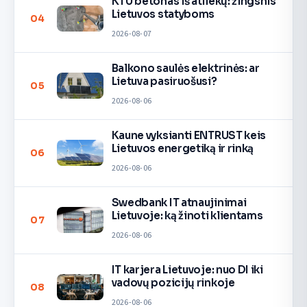
KTU betonas iš atliekų: žingsnis
Lietuvos statyboms
04
2026-08-07
Balkono saulės elektrinės: ar
Lietuva pasiruošusi?
05
2026-08-06
Kaune vyksianti ENTRUST keis
Lietuvos energetiką ir rinką
06
2026-08-06
Swedbank IT atnaujinimai
Lietuvoje: ką žinoti klientams
07
2026-08-06
IT karjera Lietuvoje: nuo DI iki
vadovų pozicijų rinkoje
08
2026-08-06