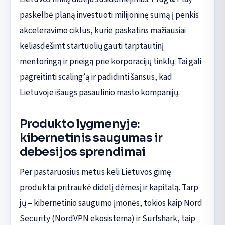
paskelbė planą investuoti milijoninę sumą į penkis
akceleravimo ciklus, kurie paskatins mažiausiai
keliasdešimt startuolių gauti tarptautinį
mentoringą ir prieigą prie korporacijų tinklų. Tai gali
pagreitinti scaling’ą ir padidinti šansus, kad
Lietuvoje išaugs pasaulinio masto kompanijų.
Produkto lygmenyje:
kibernetinis saugumas ir
debesijos sprendimai
Per pastaruosius metus keli Lietuvos gimę
produktai pritraukė didelį dėmesį ir kapitalą. Tarp
jų – kibernetinio saugumo įmonės, tokios kaip Nord
Security (NordVPN ekosistema) ir Surfshark, taip