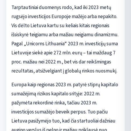
Tarptautiniai duomenys rodo, kad iki 2023 metų
rugsėjo investicijos Europoje mažėjo arba nepakito.
Vis dėlto Lietuva kartu su keliais kitais regionais
išsiskyrė teigiamu arba mažiau neigiamu dinamizmu.
Pagal „Unicorns Lithuania“ 2023 m. investicijų suma
Lietuvoje siekė apie 272 mln. eurų – tai maždaug 7
proc. mažiau nei 2022 m., bet vis dar reikšmingas
rezultatas, atsižvelgiant į globalų rinkos nuosmukį.
Europa kaip regionas 2023 m. patyrė stiprų kapitalo
sumažėjimą rizikos kapitalo srityje: 2022 m.
pažymėta rekordinė rinka, tačiau 2023 m.
investicijos sumažėjo beveik perpus. Tuo pačiu
Lietuva pasižymėjo tuo, kad čia startuoliai dažniau
augino verslus iš pelno ir mažiau priklausė nuo