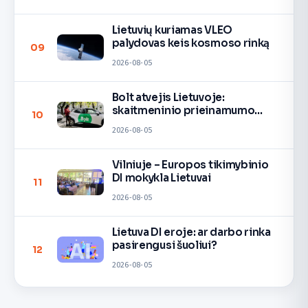
Lietuvių kuriamas VLEO
palydovas keis kosmoso rinką
09
2026-08-05
Bolt atvejis Lietuvoje:
skaitmeninio prieinamumo
10
pamoka
2026-08-05
Vilniuje – Europos tikimybinio
DI mokykla Lietuvai
11
2026-08-05
Lietuva DI eroje: ar darbo rinka
pasirengusi šuoliui?
12
2026-08-05