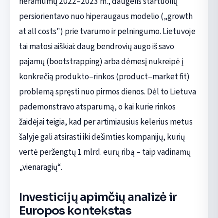
neramumų 2022–2023 m., daugelis startuolių
persiorientavo nuo hiperaugaus modelio („growth
at all costs") prie tvarumo ir pelningumo. Lietuvoje
tai matosi aiškiai: daug bendrovių augo iš savo
pajamų (bootstrapping) arba dėmesį nukreipė į
konkrečią produkto–rinkos (product–market fit)
problemą spręsti nuo pirmos dienos. Dėl to Lietuva
pademonstravo atsparumą, o kai kurie rinkos
žaidėjai teigia, kad per artimiausius kelerius metus
šalyje gali atsirasti iki dešimties kompanijų, kurių
vertė peržengtų 1 mlrd. eurų ribą – taip vadinamų
„vienaragių“.
Investicijų apimčių analizė ir
Europos kontekstas