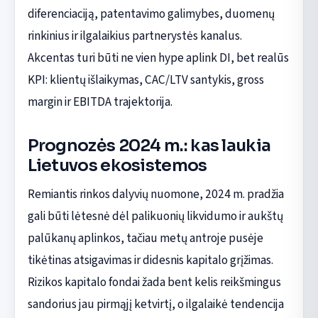
diferenciaciją, patentavimo galimybes, duomenų
rinkinius ir ilgalaikius partnerystės kanalus.
Akcentas turi būti ne vien hype aplink DI, bet realūs
KPI: klientų išlaikymas, CAC/LTV santykis, gross
margin ir EBITDA trajektorija.
Prognozės 2024 m.: kas laukia
Lietuvos ekosistemos
Remiantis rinkos dalyvių nuomone, 2024 m. pradžia
gali būti lėtesnė dėl palikuonių likvidumo ir aukštų
palūkanų aplinkos, tačiau metų antroje pusėje
tikėtinas atsigavimas ir didesnis kapitalo grįžimas.
Rizikos kapitalo fondai žada bent kelis reikšmingus
sandorius jau pirmąjį ketvirtį, o ilgalaikė tendencija