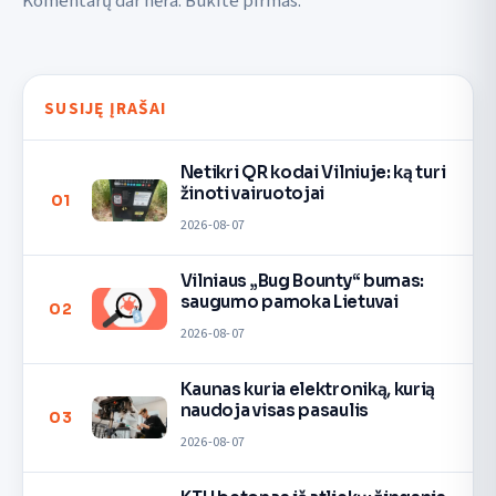
Komentarų dar nėra. Būkite pirmas.
SUSIJĘ ĮRAŠAI
Netikri QR kodai Vilniuje: ką turi
žinoti vairuotojai
01
2026-08-07
Vilniaus „Bug Bounty“ bumas:
saugumo pamoka Lietuvai
02
2026-08-07
Kaunas kuria elektroniką, kurią
naudoja visas pasaulis
03
2026-08-07