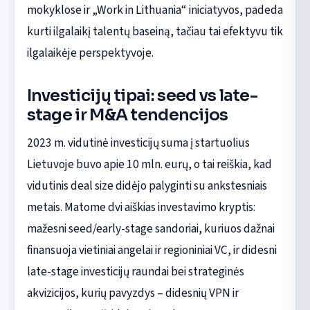
mokyklose ir „Work in Lithuania“ iniciatyvos, padeda
kurti ilgalaikį talentų baseiną, tačiau tai efektyvu tik
ilgalaikėje perspektyvoje.
Investicijų tipai: seed vs late-
stage ir M&A tendencijos
2023 m. vidutinė investicijų suma į startuolius
Lietuvoje buvo apie 10 mln. eurų, o tai reiškia, kad
vidutinis deal size didėjo palyginti su ankstesniais
metais. Matome dvi aiškias investavimo kryptis:
mažesni seed/early-stage sandoriai, kuriuos dažnai
finansuoja vietiniai angelai ir regioniniai VC, ir didesni
late-stage investicijų raundai bei strateginės
akvizicijos, kurių pavyzdys – didesnių VPN ir