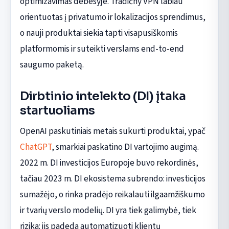
optimizavimas debesyje. Tradičný VPN labiau
orientuotas į privatumo ir lokalizacijos sprendimus,
o nauji produktai siekia tapti visapusiškomis
platformomis ir suteikti verslams end-to-end
saugumo paketą.
Dirbtinio intelekto (DI) įtaka
startuoliams
OpenAI paskutiniais metais sukurti produktai, ypač
ChatGPT
, smarkiai paskatino DI vartojimo augimą.
2022 m. DI investicijos Europoje buvo rekordinės,
tačiau 2023 m. DI ekosistema subrendo: investicijos
sumažėjo, o rinka pradėjo reikalauti ilgaamžiškumo
ir tvarių verslo modelių. DI yra tiek galimybė, tiek
rizika: jis padeda automatizuoti klientų