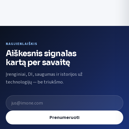
NAUJIENLAIŠKIS
Aiškesnis signalas
kartą per savaitę
Įrenginiai, DI, saugumas ir istorijos už
technologijų — be triukšmo.
El. pašto adresas
Prenumeruoti