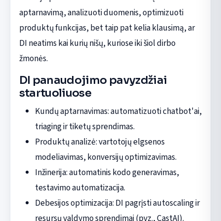
aptarnavimą, analizuoti duomenis, optimizuoti
produktų funkcijas, bet taip pat kelia klausimą, ar
DI neatims kai kurių nišų, kuriose iki šiol dirbo
žmonės.
DI panaudojimo pavyzdžiai
startuoliuose
Kundų aptarnavimas: automatizuoti chatbot'ai,
triaging ir tiketų sprendimas.
Produktų analizė: vartotojų elgsenos
modeliavimas, konversijų optimizavimas.
Inžinerija: automatinis kodo generavimas,
testavimo automatizacija.
Debesijos optimizacija: DI pagrįsti autoscaling ir
resursų valdymo sprendimai (pvz., CastAI).