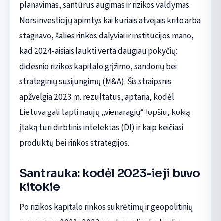
planavimas, santūrus augimas ir rizikos valdymas.
Nors investicijų apimtys kai kuriais atvejais krito arba
stagnavo, šalies rinkos dalyviai ir institucijos mano,
kad 2024-aisiais laukti verta daugiau pokyčių:
didesnio rizikos kapitalo grįžimo, sandorių bei
strateginių susijungimų (M&A). Šis straipsnis
apžvelgia 2023 m. rezultatus, aptaria, kodėl
Lietuva gali tapti naujų „vienaragių“ lopšiu, kokią
įtaką turi dirbtinis intelektas (DI) ir kaip keičiasi
produktų bei rinkos strategijos.
Santrauka: kodėl 2023-ieji buvo
kitokie
Po rizikos kapitalo rinkos sukrėtimų ir geopolitinių