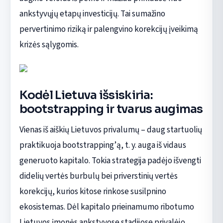
ankstyvųjų etapų investicijų. Tai sumažino
pervertinimo riziką ir palengvino korekcijų įveikimą
krizės sąlygomis.
Kodėl Lietuva išsiskiria:
bootstrapping ir tvarus augimas
Vienas iš aiškių Lietuvos privalumų – daug startuolių
praktikuoja bootstrapping’ą, t. y. auga iš vidaus
generuoto kapitalo. Tokia strategija padėjo išvengti
didelių vertės burbulų bei priverstinių vertės
korekcijų, kurios kitose rinkose susilpnino
ekosistemas. Dėl kapitalo prieinamumo ribotumo
Lietuvos įmonės ankstyvose stadijose privalėjo