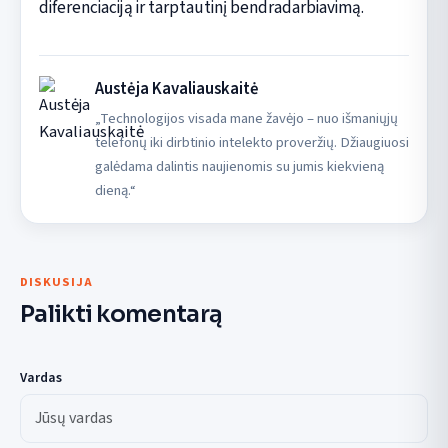
diferenciaciją ir tarptautinį bendradarbiavimą.
Austėja Kavaliauskaitė
„Technologijos visada mane žavėjo – nuo išmaniųjų
telefonų iki dirbtinio intelekto proveržių. Džiaugiuosi
galėdama dalintis naujienomis su jumis kiekvieną
dieną.“
DISKUSIJA
Palikti komentarą
Vardas