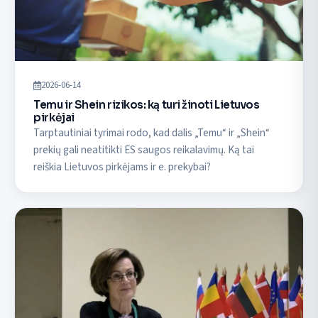
2026-06-14
Temu ir Shein rizikos: ką turi žinoti Lietuvos
pirkėjai
Tarptautiniai tyrimai rodo, kad dalis „Temu“ ir „Shein“
prekių gali neatitikti ES saugos reikalavimų. Ką tai
reiškia Lietuvos pirkėjams ir e. prekybai?