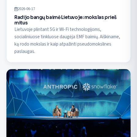
2026-06-17
Radijo bangų baimė Lietuvoje: mokslas prieš
mitus
Lietuvoje plintant 5G ir Wi-Fi technologijoms,
socialiniuose tinkluose daugėja EMF baimių. Aiškiname,
ką rodo mokslas ir kaip atpažinti pseudomokslines
paslaugas.