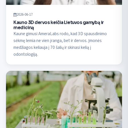
2026-06-17
Kauno 3D dervos keičia Lietuvos gamybą ir
mediciną
Kaune gimusi AmeraLabs rodo, kad 3D spausdinimo
sėkmę lemia ne vien įranga, bet ir dervos. Įmonės
medžiagos keliauja į 70 šalių ir skinasi kelią į
odontologiją.