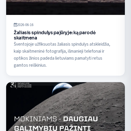
2026-06-16
Žaliasis spindulys pajūryje: ką parodė
skaitmena
Šventojoje užfiksuotas žaliasis spindulys atskleidžia,
kaip skaitmeninė fotografija, išmanieji telefonai ir
optikos žinios padeda lietuviams pamatyti retus
gamtos reiškinius.