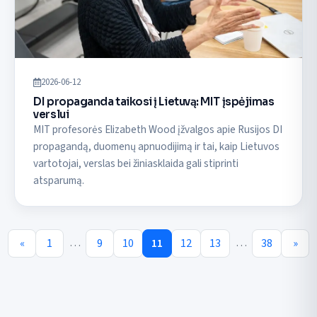
2026-06-12
DI propaganda taikosi į Lietuvą: MIT įspėjimas
verslui
MIT profesorės Elizabeth Wood įžvalgos apie Rusijos DI
propagandą, duomenų apnuodijimą ir tai, kaip Lietuvos
vartotojai, verslas bei žiniasklaida gali stiprinti
atsparumą.
…
…
«
1
9
10
11
12
13
38
»