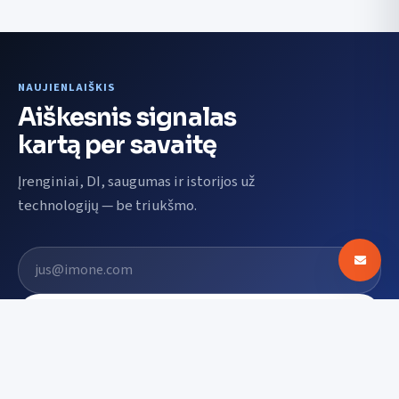
NAUJIENLAIŠKIS
Aiškesnis signalas
kartą per savaitę
Įrenginiai, DI, saugumas ir istorijos už
technologijų — be triukšmo.
El. pašto adresas
Prenumeruoti