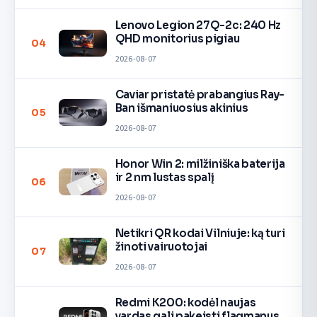
Lenovo Legion 27Q-2c: 240 Hz
QHD monitorius pigiau
04
2026-08-07
Caviar pristatė prabangius Ray-
Ban išmaniuosius akinius
05
2026-08-07
Honor Win 2: milžiniška baterija
ir 2 nm lustas spalį
06
2026-08-07
Netikri QR kodai Vilniuje: ką turi
žinoti vairuotojai
07
2026-08-07
Redmi K200: kodėl naujas
vardas gali pakeisti flagmanus