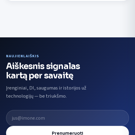
NAUJIENLAIŠKIS
Aiškesnis signalas
kartą per savaitę
Įrenginiai, DI, saugumas ir istorijos už
technologijų — be triukšmo.
El. pašto adresas
Prenumeruoti