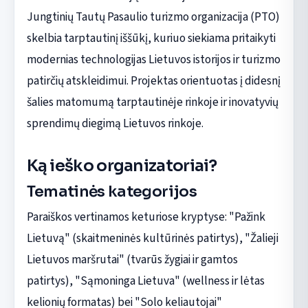
Jungtinių Tautų Pasaulio turizmo organizacija (PTO)
skelbia tarptautinį iššūkį, kuriuo siekiama pritaikyti
modernias technologijas Lietuvos istorijos ir turizmo
patirčių atskleidimui. Projektas orientuotas į didesnį
šalies matomumą tarptautinėje rinkoje ir inovatyvių
sprendimų diegimą Lietuvos rinkoje.
Ką ieško organizatoriai?
Tematinės kategorijos
Paraiškos vertinamos keturiose kryptyse: "Pažink
Lietuvą" (skaitmeninės kultūrinės patirtys), "Žalieji
Lietuvos maršrutai" (tvarūs žygiai ir gamtos
patirtys), "Sąmoninga Lietuva" (wellness ir lėtas
kelionių formatas) bei "Solo keliautojai"