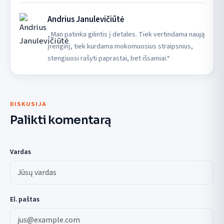
Andrius Janulevičiūtė
„Man patinka gilintis į detales. Tiek vertindama naują
įrenginį, tiek kurdama mokomuosius straipsnius,
stengiuosi rašyti paprastai, bet išsamiai.“
DISKUSIJA
Palikti komentarą
Vardas
El. paštas