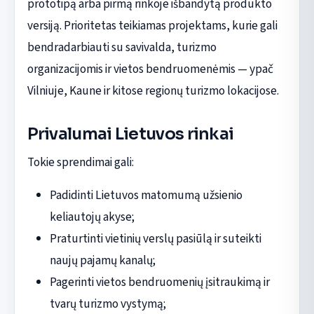
prototipą arba pirmą rinkoje išbandytą produkto
versiją. Prioritetas teikiamas projektams, kurie gali
bendradarbiauti su savivalda, turizmo
organizacijomis ir vietos bendruomenėmis — ypač
Vilniuje, Kaune ir kitose regionų turizmo lokacijose.
Privalumai Lietuvos rinkai
Tokie sprendimai gali:
Padidinti Lietuvos matomumą užsienio
keliautojų akyse;
Praturtinti vietinių verslų pasiūlą ir suteikti
naujų pajamų kanalų;
Pagerinti vietos bendruomenių įsitraukimą ir
tvarų turizmo vystymą;