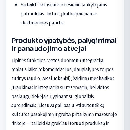
Suteikti lietuviams ir užsienio lankytojams
patrauklias, lietuvių kalba prieinamas
skaitmenines patirtis.
Produkto ypatybės, palyginimai
ir panaudojimo atvejai
Tipinės funkcijos: vietos duomenų integracija,
realaus laiko rekomendacijos, daugialypės terpės
turinys (audio, AR sluoksniai), žaidimų mechanikos
įtraukimas ir integracija su rezervacijų bei vietos
paslaugų tiekėjais. Lyginant su globaliais
sprendimais, Lietuva gali pasiūlyti autentišką
kultūros pasakojimą ir greitą pritaikymą mažesnėje
rinkoje — tai leidžia greičiau iteruoti produktą ir