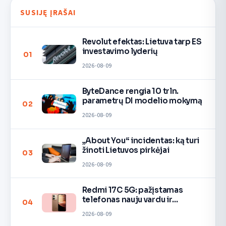
SUSIJĘ ĮRAŠAI
Revolut efektas: Lietuva tarp ES
investavimo lyderių
01
2026-08-09
ByteDance rengia 10 trln.
parametrų DI modelio mokymą
02
2026-08-09
„About You“ incidentas: ką turi
žinoti Lietuvos pirkėjai
03
2026-08-09
Redmi 17C 5G: pažįstamas
telefonas nauju vardu ir
04
spalvomis
2026-08-09