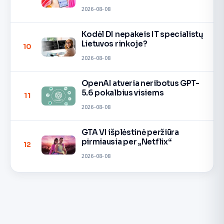
2026-08-08
Kodėl DI nepakeis IT specialistų
Lietuvos rinkoje?
10
2026-08-08
OpenAI atveria neribotus GPT-
5.6 pokalbius visiems
11
2026-08-08
GTA VI išplėstinė peržiūra
pirmiausia per „Netflix“
12
2026-08-08