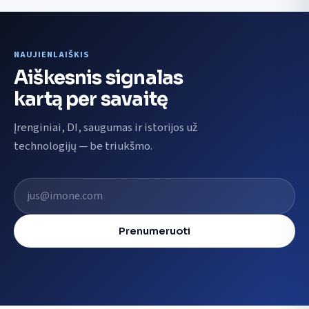
NAUJIENLAIŠKIS
Aiškesnis signalas
kartą per savaitę
Įrenginiai, DI, saugumas ir istorijos už
technologijų — be triukšmo.
El. pašto adresas
Prenumeruoti