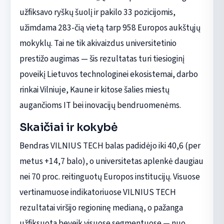
užfiksavo ryškų šuolį ir pakilo 33 pozicijomis,
užimdama 283-čią vietą tarp 958 Europos aukštųjų
mokyklų. Tai ne tik akivaizdus universitetinio
prestižo augimas — šis rezultatas turi tiesioginį
poveikį Lietuvos technologinei ekosistemai, darbo
rinkai Vilniuje, Kaune ir kitose šalies miestų
augančioms IT bei inovacijų bendruomenėms.
Skaičiai ir kokybė
Bendras VILNIUS TECH balas padidėjo iki 40,6 (per
metus +14,7 balo), o universitetas aplenkė daugiau
nei 70 proc. reitinguotų Europos institucijų. Visuose
vertinamuose indikatoriuose VILNIUS TECH
rezultatai viršijo regioninę medianą, o pažanga
užfiksuota beveik visuose segmentuose — nuo