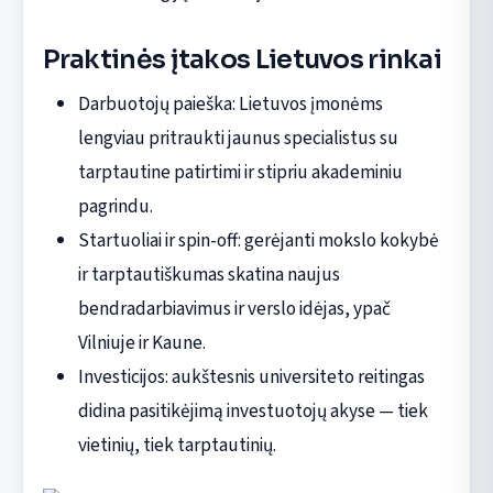
Praktinės įtakos Lietuvos rinkai
Darbuotojų paieška: Lietuvos įmonėms
lengviau pritraukti jaunus specialistus su
tarptautine patirtimi ir stipriu akademiniu
pagrindu.
Startuoliai ir spin-off: gerėjanti mokslo kokybė
ir tarptautiškumas skatina naujus
bendradarbiavimus ir verslo idėjas, ypač
Vilniuje ir Kaune.
Investicijos: aukštesnis universiteto reitingas
didina pasitikėjimą investuotojų akyse — tiek
vietinių, tiek tarptautinių.