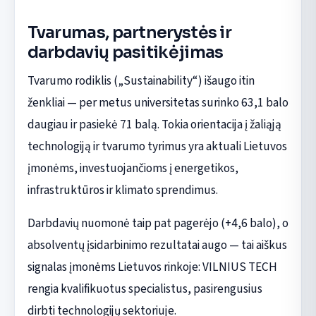
Tvarumas, partnerystės ir
darbdavių pasitikėjimas
Tvarumo rodiklis („Sustainability“) išaugo itin
ženkliai — per metus universitetas surinko 63,1 balo
daugiau ir pasiekė 71 balą. Tokia orientacija į žaliąją
technologiją ir tvarumo tyrimus yra aktuali Lietuvos
įmonėms, investuojančioms į energetikos,
infrastruktūros ir klimato sprendimus.
Darbdavių nuomonė taip pat pagerėjo (+4,6 balo), o
absolventų įsidarbinimo rezultatai augo — tai aiškus
signalas įmonėms Lietuvos rinkoje: VILNIUS TECH
rengia kvalifikuotus specialistus, pasirengusius
dirbti technologijų sektoriuje.