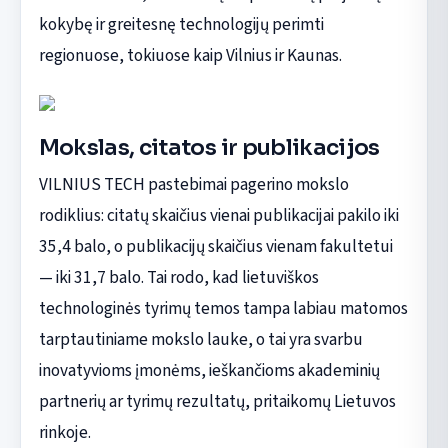
kokybę ir greitesnę technologijų perimti
regionuose, tokiuose kaip Vilnius ir Kaunas.
Mokslas, citatos ir publikacijos
VILNIUS TECH pastebimai pagerino mokslo
rodiklius: citatų skaičius vienai publikacijai pakilo iki
35,4 balo, o publikacijų skaičius vienam fakultetui
— iki 31,7 balo. Tai rodo, kad lietuviškos
technologinės tyrimų temos tampa labiau matomos
tarptautiniame mokslo lauke, o tai yra svarbu
inovatyvioms įmonėms, ieškančioms akademinių
partnerių ar tyrimų rezultatų, pritaikomų Lietuvos
rinkoje.