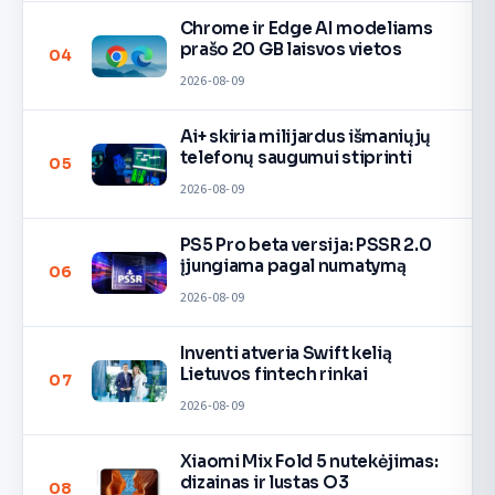
Chrome ir Edge AI modeliams
prašo 20 GB laisvos vietos
04
2026-08-09
Ai+ skiria milijardus išmaniųjų
telefonų saugumui stiprinti
05
2026-08-09
PS5 Pro beta versija: PSSR 2.0
įjungiama pagal numatymą
06
2026-08-09
Inventi atveria Swift kelią
Lietuvos fintech rinkai
07
2026-08-09
Xiaomi Mix Fold 5 nutekėjimas:
dizainas ir lustas O3
08