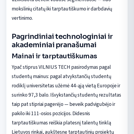
mokslinių citatų iki tarptautiškumo ir darbdavių
vertinimo.
Pagrindiniai technologiniai ir
akademiniai pranašumai
Mainai ir tarptautiškumas
Ypač stiprus VILNIUS TECH pasirodymas pagal
studentų mainus: pagal atvykstančių studentų
rodiklį universitetas užėmė 44-ąją vietą Europoje ir
surinko 97,3 balo. Išvykstančių studentų rezultatas
taip pat stipriai pagerėjo — beveik padvigubėjo ir
pakilo iki 111-osios pozicijos. Didesnis
tarptautiškumas reiškia platesnį talentų tinklą
Lietuvos rinkai, aukštesnę tarptautinių projektų