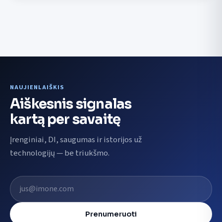
NAUJIENLAIŠKIS
Aiškesnis signalas
kartą per savaitę
Įrenginiai, DI, saugumas ir istorijos už
technologijų — be triukšmo.
El. pašto adresas
Prenumeruoti