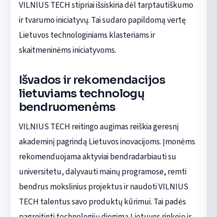
VILNIUS TECH stipriai išsiskiria dėl tarptautiškumo
ir tvarumo iniciatyvų. Tai sudaro papildomą vertę
Lietuvos technologiniams klasteriams ir
skaitmeninėms iniciatyvoms.
Išvados ir rekomendacijos
lietuviams technologų
bendruomenėms
VILNIUS TECH reitingo augimas reiškia geresnį
akademinį pagrindą Lietuvos inovacijoms. Įmonėms
rekomenduojama aktyviai bendradarbiauti su
universitetu, dalyvauti mainų programose, remti
bendrus mokslinius projektus ir naudoti VILNIUS
TECH talentus savo produktų kūrimui. Tai padės
pagreitinti technologijų diegimą Lietuvos rinkoje ir