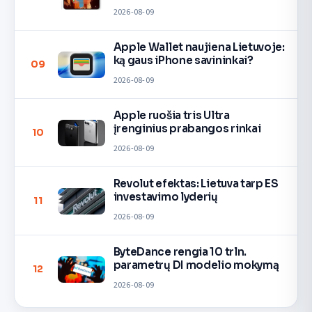
2026-08-09
Apple Wallet naujiena Lietuvoje:
ką gaus iPhone savininkai?
09
2026-08-09
Apple ruošia tris Ultra
įrenginius prabangos rinkai
10
2026-08-09
Revolut efektas: Lietuva tarp ES
investavimo lyderių
11
2026-08-09
ByteDance rengia 10 trln.
parametrų DI modelio mokymą
12
2026-08-09