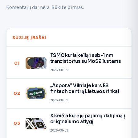
Komentarų dar nėra. Būkite pirmas.
SUSIJĘ ĮRAŠAI
TSMC kuria kelią į sub-1 nm
tranzistorius su MoS2 lustams
01
2026-08-09
„Aspora“ Vilniuje kurs ES
fintech centrą Lietuvos rinkai
02
2026-08-09
X keičia kūrėjų pajamų dalijimą į
originalumo atlygį
03
2026-08-09