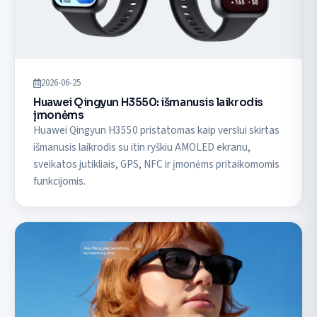
2026-06-25
Huawei Qingyun H3550: išmanusis laikrodis
įmonėms
Huawei Qingyun H3550 pristatomas kaip verslui skirtas
išmanusis laikrodis su itin ryškiu AMOLED ekranu,
sveikatos jutikliais, GPS, NFC ir įmonėms pritaikomomis
funkcijomis.