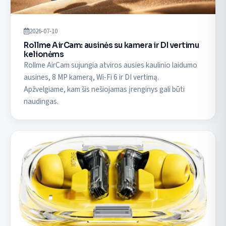
2026-07-10
Rollme AirCam: ausinės su kamera ir DI vertimu
kelionėms
Rollme AirCam sujungia atviros ausies kaulinio laidumo
ausines, 8 MP kamerą, Wi-Fi 6 ir DI vertimą.
Apžvelgiame, kam šis nešiojamas įrenginys gali būti
naudingas.