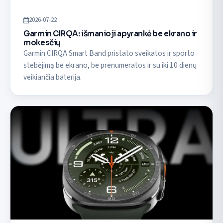
2026-07-22
Garmin CIRQA: išmanioji apyrankė be ekrano ir
mokesčių
Garmin CIRQA Smart Band pristato sveikatos ir sporto
stebėjimą be ekrano, be prenumeratos ir su iki 10 dienų
veikiančia baterija.