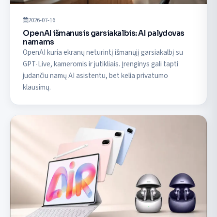
2026-07-16
OpenAI išmanusis garsiakalbis: AI palydovas
namams
OpenAI kuria ekranų neturintį išmanųjį garsiakalbį su
GPT-Live, kameromis ir jutikliais. Įrenginys gali tapti
judančiu namų AI asistentu, bet kelia privatumo
klausimų.