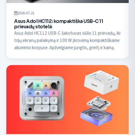
2026-07-21
Asus Adol HC112: kompaktiška USB-C 11
prievadų stotelė
Asus Adol HC112 USB-C šakotuvas siūlo 11 prievadų, iki
trijų ekranų palaikymą ir 100 W įkrovimą kompaktiškame
aliuminio korpuse. Apžvelgiame jungtis, greitį ir kainą.