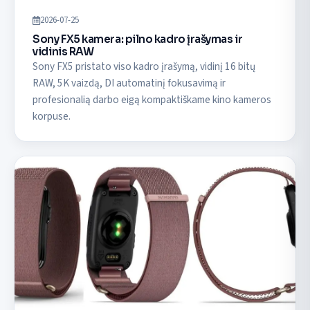
2026-07-25
Sony FX5 kamera: pilno kadro įrašymas ir
vidinis RAW
Sony FX5 pristato viso kadro įrašymą, vidinį 16 bitų
RAW, 5K vaizdą, DI automatinį fokusavimą ir
profesionalią darbo eigą kompaktiškame kino kameros
korpuse.