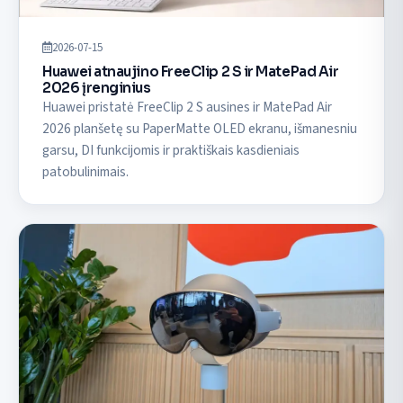
2026-07-15
Huawei atnaujino FreeClip 2 S ir MatePad Air
2026 įrenginius
Huawei pristatė FreeClip 2 S ausines ir MatePad Air
2026 planšetę su PaperMatte OLED ekranu, išmanesniu
garsu, DI funkcijomis ir praktiškais kasdieniais
patobulinimais.