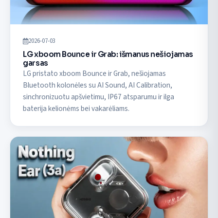
2026-07-03
LG xboom Bounce ir Grab: išmanus nešiojamas
garsas
LG pristato xboom Bounce ir Grab, nešiojamas
Bluetooth kolonėles su AI Sound, AI Calibration,
sinchronizuotu apšvietimu, IP67 atsparumu ir ilga
baterija kelionėms bei vakarėliams.