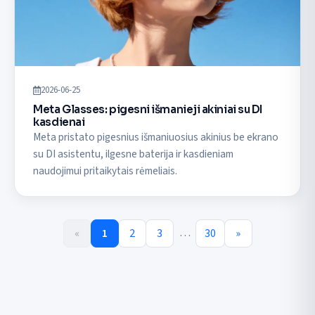
2026-06-25
Meta Glasses: pigesni išmanieji akiniai su DI
kasdienai
Meta pristato pigesnius išmaniuosius akinius be ekrano
su DI asistentu, ilgesne baterija ir kasdieniam
naudojimui pritaikytais rėmeliais.
…
«
1
2
3
30
»