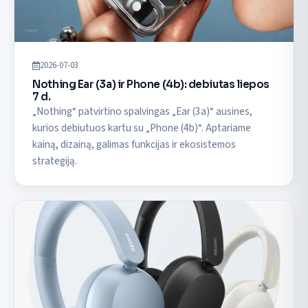
2026-07-03
Nothing Ear (3a) ir Phone (4b): debiutas liepos
7 d.
„Nothing“ patvirtino spalvingas „Ear (3a)“ ausines,
kurios debiutuos kartu su „Phone (4b)“. Aptariame
kainą, dizainą, galimas funkcijas ir ekosistemos
strategiją.