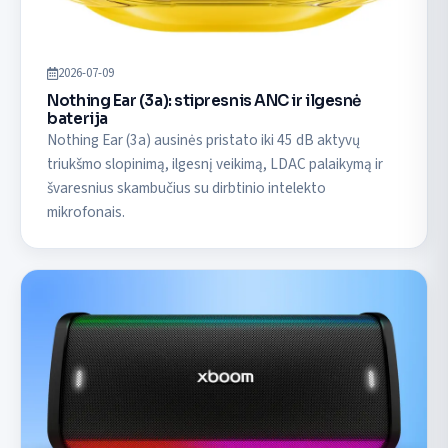
2026-07-09
Nothing Ear (3a): stipresnis ANC ir ilgesnė
baterija
Nothing Ear (3a) ausinės pristato iki 45 dB aktyvų
triukšmo slopinimą, ilgesnį veikimą, LDAC palaikymą ir
švaresnius skambučius su dirbtinio intelekto
mikrofonais.