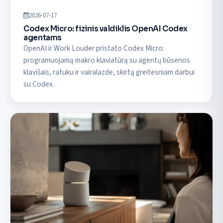
2026-07-17
Codex Micro: fizinis valdiklis OpenAI Codex
agentams
OpenAI ir Work Louder pristato Codex Micro:
programuojamą makro klaviatūrą su agentų būsenos
klavišais, ratuku ir vairalazde, skirtą greitesniam darbui
su Codex.