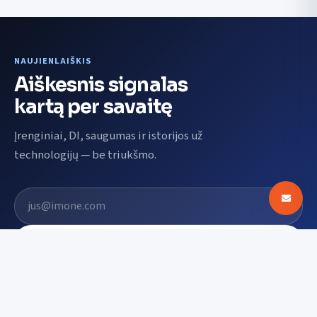
NAUJIENLAIŠKIS
Aiškesnis signalas
kartą per savaitę
Įrenginiai, DI, saugumas ir istorijos už
technologijų — be triukšmo.
El. pašto adresas
Prenumeruoti