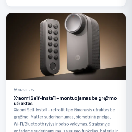
2026-01-25
Xiaomi Self-Install – montuojamas be gręžimo
užraktas
Xiaomi Self-Install – retrofit tipo išmanusis užraktas be
gręžimo: Matter suderinamumas, biometrinė prieiga,
Wi‑Fi/Bluetooth ryšys ir balso valdymas. Straipsnyje
aptariame suderinamumą, saugumo funkcijas, bateriją ir