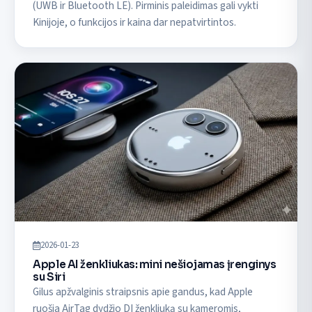
(UWB ir Bluetooth LE). Pirminis paleidimas gali vykti
Kinijoje, o funkcijos ir kaina dar nepatvirtintos.
2026-01-23
Apple AI ženkliukas: mini nešiojamas įrenginys
su Siri
Gilus apžvalginis straipsnis apie gandus, kad Apple
ruošia AirTag dydžio DI ženkliuką su kameromis,