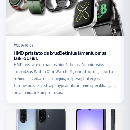
2026-01-28
HMD pristato du biudžetinius išmaniuosius
laikrodžius
HMD pristatė du naujus biudžetinius išmaniuosius
laikrodžius Watch X1 ir Watch P1, orientuotus į sporto
režimus, sveikatos stebėjimą ir ilgesnį baterijos
tarnavimo laiką. Straipsnyje analizuojame specifikacijas,
privalumus ir kompromisus.