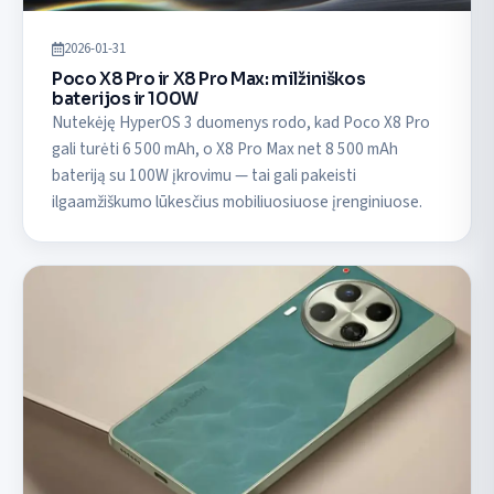
2026-01-31
Poco X8 Pro ir X8 Pro Max: milžiniškos
baterijos ir 100W
Nutekėję HyperOS 3 duomenys rodo, kad Poco X8 Pro
gali turėti 6 500 mAh, o X8 Pro Max net 8 500 mAh
bateriją su 100W įkrovimu — tai gali pakeisti
ilgaamžiškumo lūkesčius mobiliuosiuose įrenginiuose.