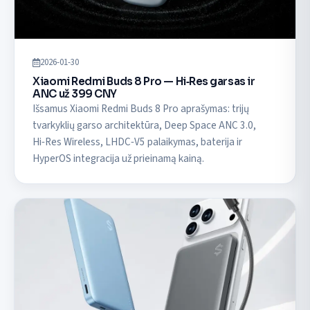
2026-01-30
Xiaomi Redmi Buds 8 Pro — Hi‑Res garsas ir
ANC už 399 CNY
Išsamus Xiaomi Redmi Buds 8 Pro aprašymas: trijų
tvarkyklių garso architektūra, Deep Space ANC 3.0,
Hi‑Res Wireless, LHDC‑V5 palaikymas, baterija ir
HyperOS integracija už prieinamą kainą.