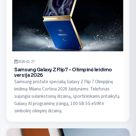
2026-01-27
Samsung Galaxy Z Flip7 – Olimpinė leidimo
versija 2026
Samsung pristatė specialią Galaxy Z Flip 7 Olimpijinę
leidimą Milano Cortina 2026 žaidynėms. Telefonas
sujungia sulankstomą dizainą, sportininkams pritaikytą
Galaxy AI programinę įrangą, 100 GB 5G eSIM ir
simbolinį olimpinį dizainą.