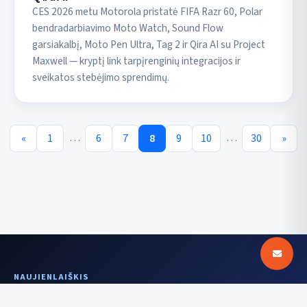
CES 2026 metu Motorola pristatė FIFA Razr 60, Polar
bendradarbiavimo Moto Watch, Sound Flow
garsiakalbį, Moto Pen Ultra, Tag 2 ir Qira AI su Project
Maxwell — kryptį link tarpįrenginių integracijos ir
sveikatos stebėjimo sprendimų.
…
…
«
1
6
7
8
9
10
30
»
NAUJIENLAIŠKIS
Aiškesnis signalas