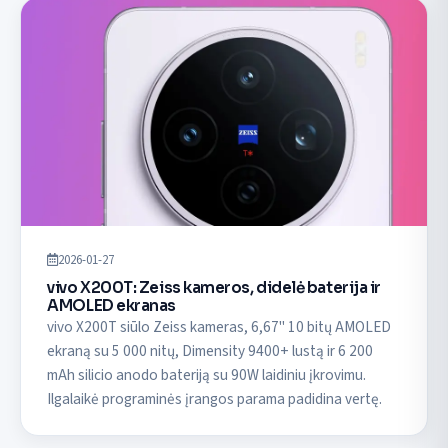
2026-01-27
vivo X200T: Zeiss kameros, didelė baterija ir
AMOLED ekranas
vivo X200T siūlo Zeiss kameras, 6,67" 10 bitų AMOLED
ekraną su 5 000 nitų, Dimensity 9400+ lustą ir 6 200
mAh silicio anodo bateriją su 90W laidiniu įkrovimu.
Ilgalaikė programinės įrangos parama padidina vertę.