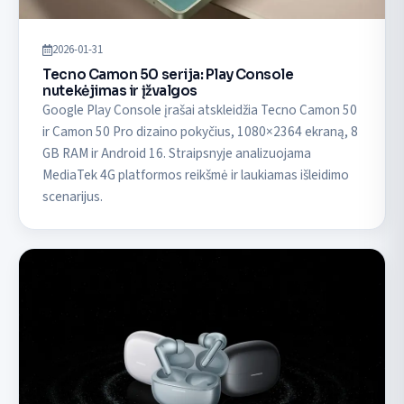
2026-01-31
Tecno Camon 50 serija: Play Console
nutekėjimas ir įžvalgos
Google Play Console įrašai atskleidžia Tecno Camon 50
ir Camon 50 Pro dizaino pokyčius, 1080×2364 ekraną, 8
GB RAM ir Android 16. Straipsnyje analizuojama
MediaTek 4G platformos reikšmė ir laukiamas išleidimo
scenarijus.