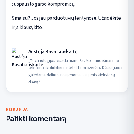
suspausto garso kompromisų.
Smalsu? Jos jau parduotuvių lentynose. Užsidėkite
ir įsiklausykite.
Austėja Kavaliauskaitė
„Technologijos visada mane žavėjo – nuo išmaniųjų
telefonų iki dirbtinio intelekto proveržių. Džiaugiuosi
galėdama dalintis naujienomis su jumis kiekvieną
dieną.“
DISKUSIJA
Palikti komentarą