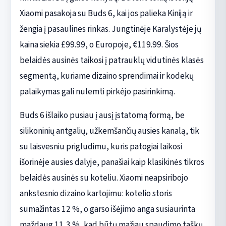
Xiaomi pasakoja su Buds 6, kai jos palieka Kiniją ir
žengia į pasaulines rinkas. Jungtinėje Karalystėje jų
kaina siekia £99.99, o Europoje, €119.99. Šios
belaidės ausinės taikosi į patrauklų vidutinės klasės
segmentą, kuriame dizaino sprendimai ir kodekų
palaikymas gali nulemti pirkėjo pasirinkimą.
Buds 6 išlaiko pusiau į ausį įstatomą formą, be
silikoninių antgalių, užkemšančių ausies kanalą, tik
su laisvesniu prigludimu, kuris patogiai laikosi
išorinėje ausies dalyje, panašiai kaip klasikinės tikros
belaidės ausinės su koteliu. Xiaomi neapsiribojo
ankstesnio dizaino kartojimu: kotelio storis
sumažintas 12 %, o garso išėjimo anga susiaurinta
maždaug 11,3 %, kad būtų mažiau spaudimo taškų.