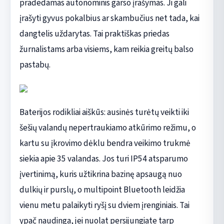
pradedamas autonominis garso įrašymas. Ji gali
įrašyti gyvus pokalbius ar skambučius net tada, kai
dangtelis uždarytas. Tai praktiškas priedas
žurnalistams arba visiems, kam reikia greitų balso
pastabų.
Baterijos rodikliai aiškūs: ausinės turėtų veikti iki
šešių valandų nepertraukiamo atkūrimo režimu, o
kartu su įkrovimo dėklu bendra veikimo trukmė
siekia apie 35 valandas. Jos turi IP54 atsparumo
įvertinimą, kuris užtikrina bazinę apsaugą nuo
dulkių ir purslų, o multipoint Bluetooth leidžia
vienu metu palaikyti ryšį su dviem įrenginiais. Tai
ypač naudinga, jei nuolat persijungiate tarp