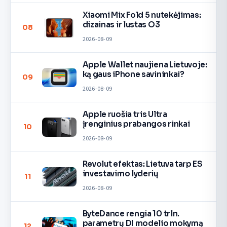
Xiaomi Mix Fold 5 nutekėjimas:
dizainas ir lustas O3
08
2026-08-09
Apple Wallet naujiena Lietuvoje:
ką gaus iPhone savininkai?
09
2026-08-09
Apple ruošia tris Ultra
įrenginius prabangos rinkai
10
2026-08-09
Revolut efektas: Lietuva tarp ES
investavimo lyderių
11
2026-08-09
ByteDance rengia 10 trln.
parametrų DI modelio mokymą
12