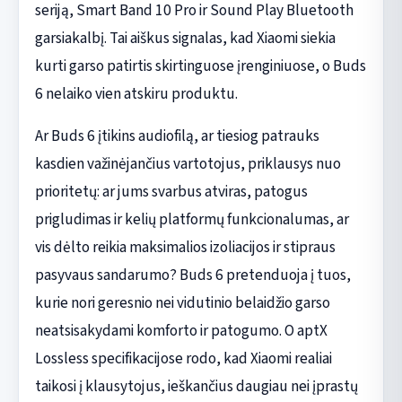
seriją, Smart Band 10 Pro ir Sound Play Bluetooth
garsiakalbį. Tai aiškus signalas, kad Xiaomi siekia
kurti garso patirtis skirtinguose įrenginiuose, o Buds
6 nelaiko vien atskiru produktu.
Ar Buds 6 įtikins audiofilą, ar tiesiog patrauks
kasdien važinėjančius vartotojus, priklausys nuo
prioritetų: ar jums svarbus atviras, patogus
prigludimas ir kelių platformų funkcionalumas, ar
vis dėlto reikia maksimalios izoliacijos ir stipraus
pasyvaus sandarumo? Buds 6 pretenduoja į tuos,
kurie nori geresnio nei vidutinio belaidžio garso
neatsisakydami komforto ir patogumo. O aptX
Lossless specifikacijose rodo, kad Xiaomi realiai
taikosi į klausytojus, ieškančius daugiau nei įprastų