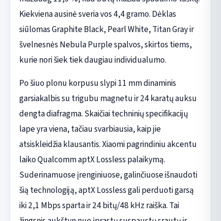
Kiekviena ausinė sveria vos 4,4 gramo. Dėklas
siūlomas Graphite Black, Pearl White, Titan Gray ir
švelnesnės Nebula Purple spalvos, skirtos tiems,
kurie nori šiek tiek daugiau individualumo.
Po šiuo plonu korpusu slypi 11 mm dinaminis
garsiakalbis su trigubu magnetu ir 24 karatų auksu
dengta diafragma. Skaičiai techninių specifikacijų
lape yra viena, tačiau svarbiausia, kaip jie
atsiskleidžia klausantis. Xiaomi pagrindiniu akcentu
laiko Qualcomm aptX Lossless palaikymą.
Suderinamuose įrenginiuose, galinčiuose išnaudoti
šią technologiją, aptX Lossless gali perduoti garsą
iki 2,1 Mbps sparta ir 24 bitų/48 kHz raiška. Tai
žingsnis aukštyn nuo įprastų suspaustų srautų ir