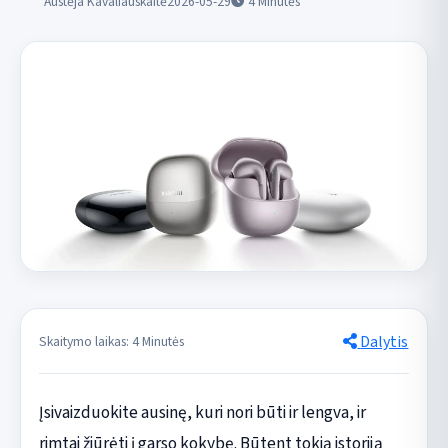
Austėja Kavaliauskaitė
2026-05-29
4
Minutės
Dalytis
Skaitymo laikas: 4 Minutės
Įsivaizduokite ausinę, kuri nori būti ir lengva, ir
rimtai žiūrėti į garso kokybę. Būtent tokią istoriją