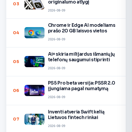
originalumo atlygį
03
2026-08-09
Chrome ir Edge AI modeliams
prašo 20 GB laisvos vietos
04
2026-08-09
Ai+ skiria milijardus išmaniųjų
telefonų saugumui stiprinti
05
2026-08-09
PS5 Pro beta versija: PSSR 2.0
įjungiama pagal numatymą
06
2026-08-09
Inventi atveria Swift kelią
Lietuvos fintech rinkai
07
2026-08-09