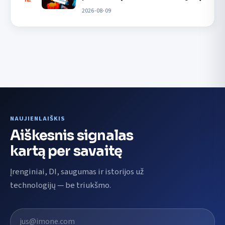
2026-08-09
NAUJIENLAIŠKIS
Aiškesnis signalas
kartą per savaitę
Įrenginiai, DI, saugumas ir istorijos už
technologijų — be triukšmo.
El. pašto adresas