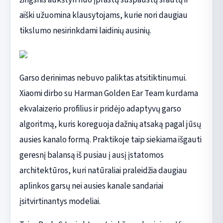
aiški užuomina klausytojams, kurie nori daugiau
tikslumo nesirinkdami laidinių ausinių.
Garso derinimas nebuvo paliktas atsitiktinumui.
Xiaomi dirbo su Harman Golden Ear Team kurdama
ekvalaizerio profilius ir pridėjo adaptyvų garso
algoritmą, kuris koreguoja dažnių atsaką pagal jūsų
ausies kanalo formą. Praktikoje taip siekiama išgauti
geresnį balansą iš pusiau į ausį įstatomos
architektūros, kuri natūraliai praleidžia daugiau
aplinkos garsų nei ausies kanale sandariai
įsitvirtinantys modeliai.