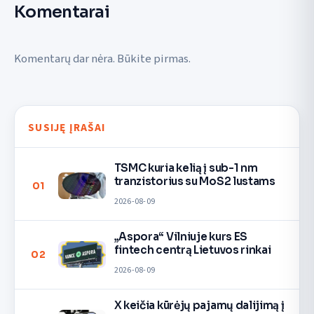
Komentarai
Komentarų dar nėra. Būkite pirmas.
SUSIJĘ ĮRAŠAI
TSMC kuria kelią į sub-1 nm
tranzistorius su MoS2 lustams
01
2026-08-09
„Aspora“ Vilniuje kurs ES
fintech centrą Lietuvos rinkai
02
2026-08-09
X keičia kūrėjų pajamų dalijimą į