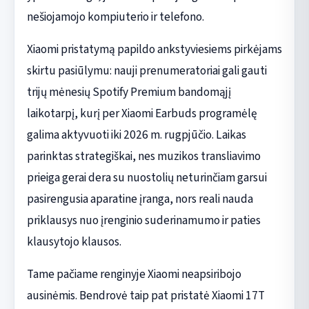
nešiojamojo kompiuterio ir telefono.
Xiaomi pristatymą papildo ankstyviesiems pirkėjams
skirtu pasiūlymu: nauji prenumeratoriai gali gauti
trijų mėnesių Spotify Premium bandomąjį
laikotarpį, kurį per Xiaomi Earbuds programėlę
galima aktyvuoti iki 2026 m. rugpjūčio. Laikas
parinktas strategiškai, nes muzikos transliavimo
prieiga gerai dera su nuostolių neturinčiam garsui
pasirengusia aparatine įranga, nors reali nauda
priklausys nuo įrenginio suderinamumo ir paties
klausytojo klausos.
Tame pačiame renginyje Xiaomi neapsiribojo
ausinėmis. Bendrovė taip pat pristatė Xiaomi 17T