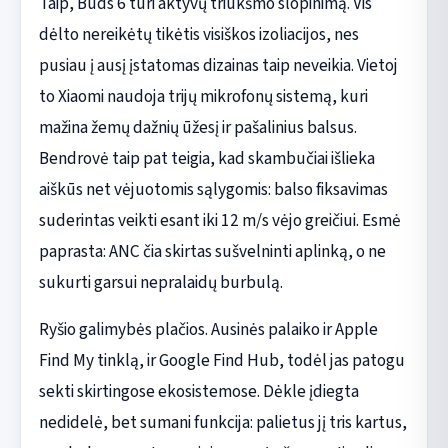
Taip, Buds 6 turi aktyvų triukšmo slopinimą. Vis
dėlto nereikėtų tikėtis visiškos izoliacijos, nes
pusiau į ausį įstatomas dizainas taip neveikia. Vietoj
to Xiaomi naudoja trijų mikrofonų sistemą, kuri
mažina žemų dažnių ūžesį ir pašalinius balsus.
Bendrovė taip pat teigia, kad skambučiai išlieka
aiškūs net vėjuotomis sąlygomis: balso fiksavimas
suderintas veikti esant iki 12 m/s vėjo greičiui. Esmė
paprasta: ANC čia skirtas sušvelninti aplinką, o ne
sukurti garsui nepralaidų burbulą.
Ryšio galimybės plačios. Ausinės palaiko ir Apple
Find My tinklą, ir Google Find Hub, todėl jas patogu
sekti skirtingose ekosistemose. Dėkle įdiegta
nedidelė, bet sumani funkcija: palietus jį tris kartus,