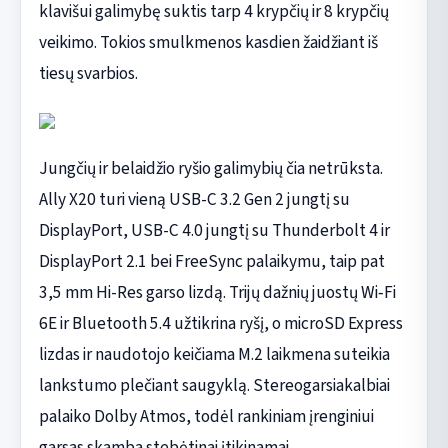
klavišui galimybę suktis tarp 4 krypčių ir 8 krypčių
veikimo. Tokios smulkmenos kasdien žaidžiant iš
tiesų svarbios.
Jungčių ir belaidžio ryšio galimybių čia netrūksta.
Ally X20 turi vieną USB-C 3.2 Gen 2 jungtį su
DisplayPort, USB-C 4.0 jungtį su Thunderbolt 4 ir
DisplayPort 2.1 bei FreeSync palaikymu, taip pat
3,5 mm Hi-Res garso lizdą. Trijų dažnių juostų Wi‑Fi
6E ir Bluetooth 5.4 užtikrina ryšį, o microSD Express
lizdas ir naudotojo keičiama M.2 laikmena suteikia
lankstumo plečiant saugyklą. Stereogarsiakalbiai
palaiko Dolby Atmos, todėl rankiniam įrenginiui
garsas skamba stebėtinai įtikinamai.