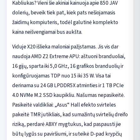
Kabliukas? Vieni šie akiniai kainuoja apie 850 JAV
dolerių, beveik tiek pat, kiek pats nešiojamasis
žaidimų kompiuteris, todėl galutinė komplekto
kaina neišvengiamai bus aukšta.
Viduje X20 išlieka maloniai pažįstamas. Jis vis dar
naudoja AMD Z2 Extreme APU: aštuoni branduoliai,
16 gijų, sparta iki 5,0 GHz, 16 grafikos branduolių ir
konfigūruojamas TDP nuo 15 iki 35 W. Visa tai
derinama su 24 GB LPDDR5X atminties ir 1 TB PCIe
4.0 NVMe M.2 SSD kaupikliu. Našumas nepasikeitė.
Pasikeitė valdikliai: „Asus“ Hall efekto svirteles
pakeitė TMR jutikliais, kad sumažintų svirtelių dreifo
riziką, perdarė ABXY mygtukus, kad paspausti jie
būtų lygūs su paviršiumi, ir suteikė D-pad krypčių