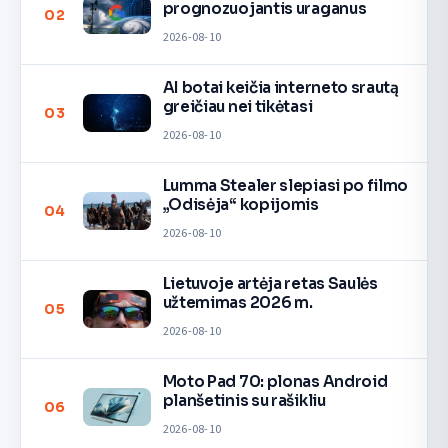
prognozuojantis uraganus
02
2026-08-10
AI botai keičia interneto srautą
greičiau nei tikėtasi
03
2026-08-10
Lumma Stealer slepiasi po filmo
„Odisėja“ kopijomis
04
2026-08-10
Lietuvoje artėja retas Saulės
užtemimas 2026 m.
05
2026-08-10
Moto Pad 70: plonas Android
planšetinis su rašikliu
06
2026-08-10