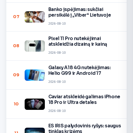
Banko įspėjimas: sukčiai
persikėlė į „Viber“ Lietuvoje
07
2026-08-10
Pixel 11 Pro nutekėjimai
atskleidžia dizainą ir kainą
08
2026-08-10
Galaxy A18 4G nutekėjimas:
Helio G99 ir Android 17
09
2026-08-10
Caviar atskleidė galimas iPhone
18 Pro ir Ultra detales
10
2026-08-10
ES IRIS palydovinis ryšys: saugus
tinklas krizėms