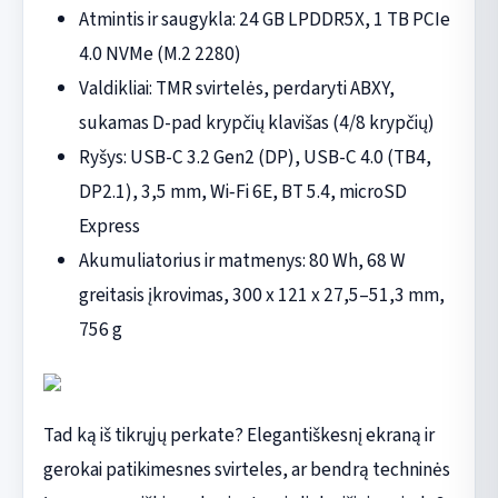
Atmintis ir saugykla: 24 GB LPDDR5X, 1 TB PCIe
4.0 NVMe (M.2 2280)
Valdikliai: TMR svirtelės, perdaryti ABXY,
sukamas D-pad krypčių klavišas (4/8 krypčių)
Ryšys: USB-C 3.2 Gen2 (DP), USB-C 4.0 (TB4,
DP2.1), 3,5 mm, Wi‑Fi 6E, BT 5.4, microSD
Express
Akumuliatorius ir matmenys: 80 Wh, 68 W
greitasis įkrovimas, 300 x 121 x 27,5–51,3 mm,
756 g
Tad ką iš tikrųjų perkate? Elegantiškesnį ekraną ir
gerokai patikimesnes svirteles, ar bendrą techninės