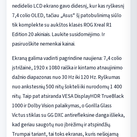
nedidelio LCD ekrano gavo didesnį, kur kas ryškesnį
7,4 colio OLED, tačiau „Asus“ šį patobulinimą siūlo
tik komplekte su aukštos klasės ROG Xreal R1
Edition 20 akiniais. Laukite susidomėjimo. Ir
pasiruoškite nemenkai kainai.
Ekraną galima vadinti pagrindine naujiena: 7,4 colio
įstrižainė, 1920 x 1080 raiška ir kintamo atnaujinimo
dažnio diapazonas nuo 30 Hz iki 120 Hz. Ryškumas
nuo ankstesnių 500 nitų šokteli iki nurodomų 1 400
nitų. Taip pat atsiranda VESA DisplayHDR TrueBlack
1000 ir Dolby Vision palaikymas, o Gorilla Glass
Victus stiklas su GG DXC antirefleksine danga išlieka,
kad geriau saugotų nuo įbrėžimų ir atspindžių.
Trumpai tariant, tai toks ekranas, kuris nešiojamą