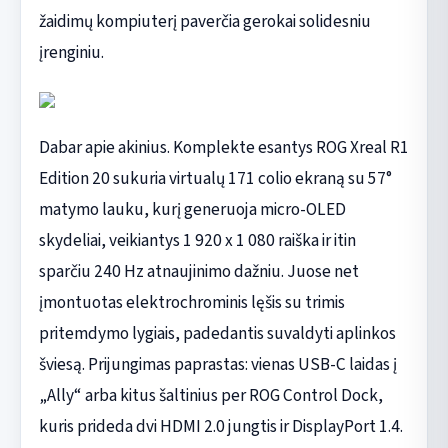
žaidimų kompiuterį paverčia gerokai solidesniu
įrenginiu.
Dabar apie akinius. Komplekte esantys ROG Xreal R1
Edition 20 sukuria virtualų 171 colio ekraną su 57°
matymo lauku, kurį generuoja micro-OLED
skydeliai, veikiantys 1 920 x 1 080 raiška ir itin
sparčiu 240 Hz atnaujinimo dažniu. Juose net
įmontuotas elektrochrominis lęšis su trimis
pritemdymo lygiais, padedantis suvaldyti aplinkos
šviesą. Prijungimas paprastas: vienas USB-C laidas į
„Ally“ arba kitus šaltinius per ROG Control Dock,
kuris prideda dvi HDMI 2.0 jungtis ir DisplayPort 1.4.