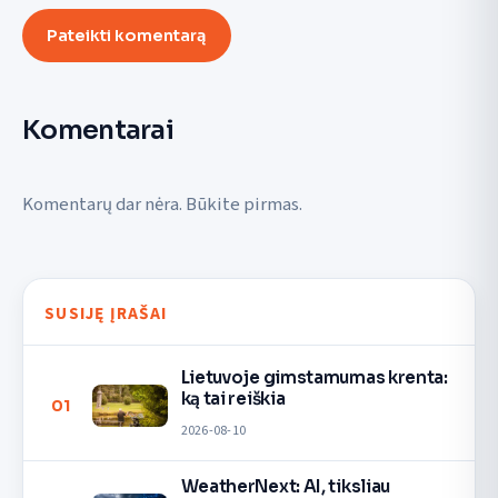
Pateikti komentarą
Komentarai
Komentarų dar nėra. Būkite pirmas.
SUSIJĘ ĮRAŠAI
Lietuvoje gimstamumas krenta:
ką tai reiškia
01
2026-08-10
WeatherNext: AI, tiksliau