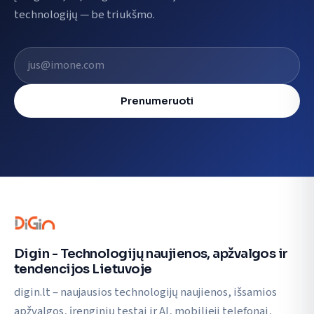
technologijų — be triukšmo.
El. pašto adresas
Prenumeruoti
Digin - Technologijų naujienos, apžvalgos ir
tendencijos Lietuvoje
digin.lt – naujausios technologijų naujienos, išsamios
apžvalgos, įrenginių testai ir AI, mobilieji telefonai,