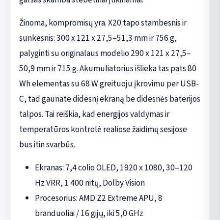
Žinoma, kompromisų yra. X20 tapo stambesnis ir
sunkesnis: 300 x 121 x 27,5–51,3 mm ir 756 g,
palyginti su originalaus modelio 290 x 121 x 27,5–
50,9 mm ir 715 g. Akumuliatorius išlieka tas pats 80
Wh elementas su 68 W greituoju įkrovimu per USB-
C, tad gaunate didesnį ekraną be didesnės baterijos
talpos. Tai reiškia, kad energijos valdymas ir
temperatūros kontrolė realiose žaidimų sesijose
bus itin svarbūs.
Ekranas: 7,4 colio OLED, 1920 x 1080, 30–120
Hz VRR, 1 400 nitų, Dolby Vision
Procesorius: AMD Z2 Extreme APU, 8
branduoliai / 16 gijų, iki 5,0 GHz