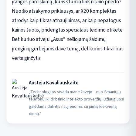
įrangos pareiškimą, kuris stumia link nišinio priedo?
Nuo šio atsakymo priklausys, ar X20 komplektas
atrodys kaip tikras atnaujinimas, ar kaip nepatogus
kainos šuolis, pridengtas specialaus leidimo etikete.
Bet kuriuo atveju „Asus“ nešiojamų žaidimų
įrenginių gerbėjams davė temą, dėl kurios tikrai bus
verta ginčytis.
Austėja Kavaliauskaitė
„Technologijos visada mane žavėjo – nuo išmaniųjų
telefonų iki dirbtinio intelekto proveržių. Džiaugiuosi
galėdama dalintis naujienomis su jumis kiekvieną
dieną.“