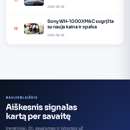
11
2026-08-09
Sony WH-1000XM4C sugrįžta
su nauja kaina ir spalva
12
2026-08-09
NAUJIENLAIŠKIS
Aiškesnis signalas
kartą per savaitę
Įrenginiai, DI, saugumas ir istorijos už