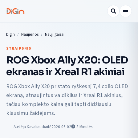
Digin
Naujienos
Nauji įtaisai
STRAIPSNIS
ROG Xbox Ally X20: OLED
ekranas ir Xreal R1 akiniai
ROG Xbox Ally X20 pristato ryškesnį 7,4 colio OLED
ekraną, atnaujintus valdiklius ir Xreal R1 akinius,
tačiau komplekto kaina gali tapti didžiausiu
klausimu žaidėjams.
Austėja Kavaliauskaitė
2026-06-02
3
Minutės