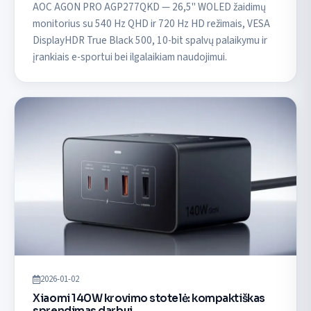
AOC AGON PRO AGP277QKD — 26,5" WOLED žaidimų
monitorius su 540 Hz QHD ir 720 Hz HD režimais, VESA
DisplayHDR True Black 500, 10-bit spalvų palaikymu ir
įrankiais e-sportui bei ilgalaikiam naudojimui.
2026-01-02
Xiaomi 140W krovimo stotelė: kompaktiškas
sprendimas darbui