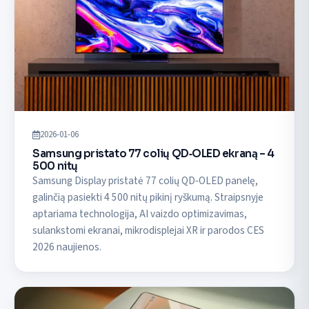
2026-01-06
Samsung pristato 77 colių QD‑OLED ekraną – 4
500 nitų
Samsung Display pristatė 77 colių QD‑OLED panelę,
galinčią pasiekti 4 500 nitų pikinį ryškumą. Straipsnyje
aptariama technologija, AI vaizdo optimizavimas,
sulankstomi ekranai, mikrodisplejai XR ir parodos CES
2026 naujienos.