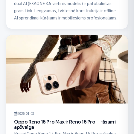
dual AI (EXAONE 3.5 vietinis modelis) ir patobulintas
gram Link. Lengvumas, tvirtesnė konstrukcija ir offline
AI sprendimai kūrėjams ir mobiliesiems profesionalams.
2026-01-03
Oppo Reno 15 Pro Max ir Reno 15 Pro — išsami
apžvalga
Išsami Oppo Reno 15 Pro Max ir Reno 15 Pro apžvalga: