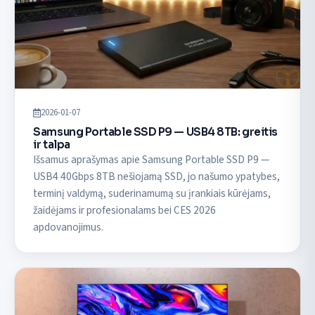
2026-01-07
Samsung Portable SSD P9 — USB4 8TB: greitis
ir talpa
Išsamus aprašymas apie Samsung Portable SSD P9 —
USB4 40Gbps 8TB nešiojamą SSD, jo našumo ypatybes,
terminį valdymą, suderinamumą su įrankiais kūrėjams,
žaidėjams ir profesionalams bei CES 2026
apdovanojimus.