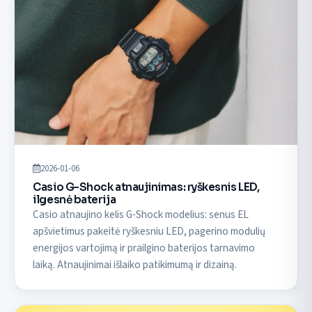
2026-01-06
Casio G-Shock atnaujinimas: ryškesnis LED,
ilgesnė baterija
Casio atnaujino kelis G-Shock modelius: senus EL
apšvietimus pakeitė ryškesniu LED, pagerino modulių
energijos vartojimą ir prailgino baterijos tarnavimo
laiką. Atnaujinimai išlaiko patikimumą ir dizainą.