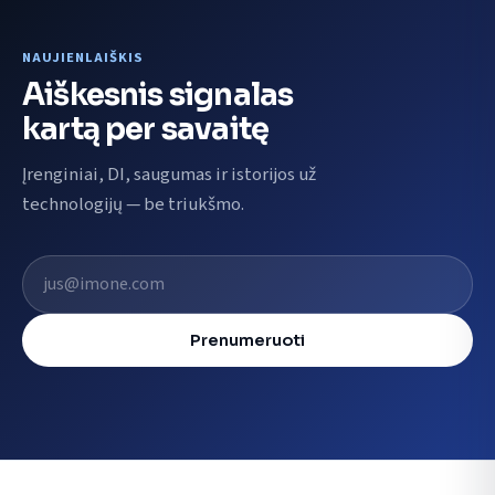
NAUJIENLAIŠKIS
Aiškesnis signalas
kartą per savaitę
Įrenginiai, DI, saugumas ir istorijos už
technologijų — be triukšmo.
El. pašto adresas
Prenumeruoti