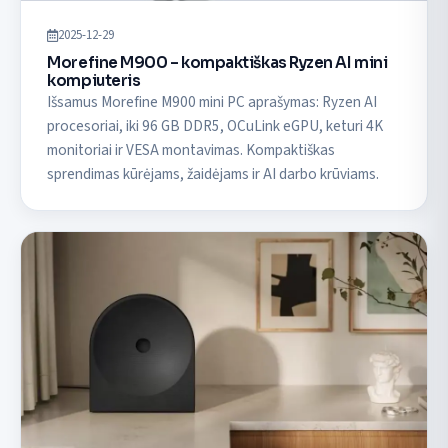
2025-12-29
Morefine M900 – kompaktiškas Ryzen AI mini
kompiuteris
Išsamus Morefine M900 mini PC aprašymas: Ryzen AI
procesoriai, iki 96 GB DDR5, OCuLink eGPU, keturi 4K
monitoriai ir VESA montavimas. Kompaktiškas
sprendimas kūrėjams, žaidėjams ir AI darbo krūviams.