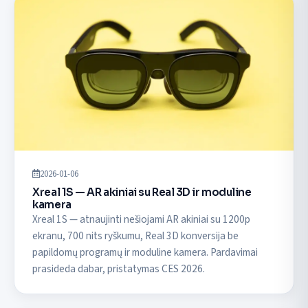
2026-01-06
Xreal 1S — AR akiniai su Real 3D ir moduline
kamera
Xreal 1S — atnaujinti nešiojami AR akiniai su 1200p
ekranu, 700 nits ryškumu, Real 3D konversija be
papildomų programų ir moduline kamera. Pardavimai
prasideda dabar, pristatymas CES 2026.