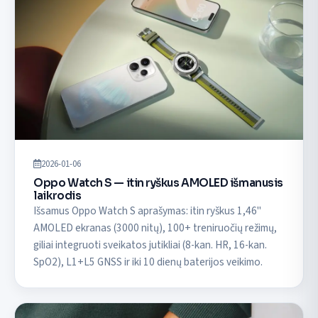
2026-01-06
Oppo Watch S — itin ryškus AMOLED išmanusis
laikrodis
Išsamus Oppo Watch S aprašymas: itin ryškus 1,46"
AMOLED ekranas (3000 nitų), 100+ treniruočių režimų,
giliai integruoti sveikatos jutikliai (8-kan. HR, 16-kan.
SpO2), L1+L5 GNSS ir iki 10 dienų baterijos veikimo.