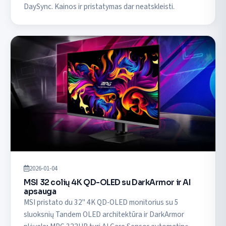
DaySync. Kainos ir pristatymas dar neatskleisti.
2026-01-04
MSI 32 colių 4K QD-OLED su DarkArmor ir AI
apsauga
MSI pristato du 32" 4K QD-OLED monitorius su 5
sluoksnių Tandem OLED architektūra ir DarkArmor