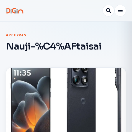
ARCHYVAS
Nauji-%C4%AFtaisai