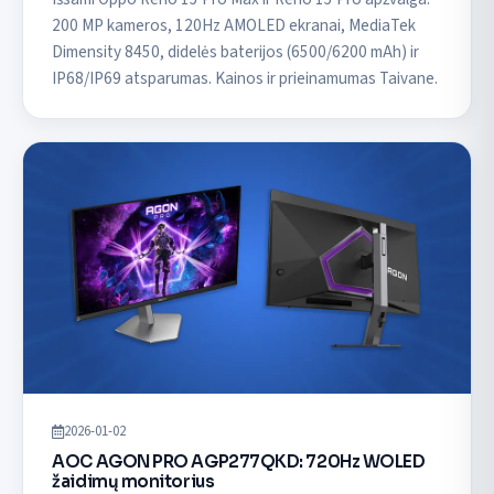
200 MP kameros, 120Hz AMOLED ekranai, MediaTek
Dimensity 8450, didelės baterijos (6500/6200 mAh) ir
IP68/IP69 atsparumas. Kainos ir prieinamumas Taivane.
2026-01-02
AOC AGON PRO AGP277QKD: 720Hz WOLED
žaidimų monitorius