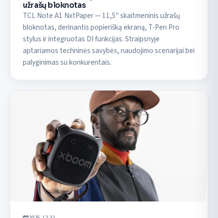
užrašų bloknotas
TCL Note A1 NxtPaper — 11,5" skaitmeninis užrašų
bloknotas, derinantis popierišką ekraną, T-Pen Pro
stylus ir integruotas DI funkcijas. Straipsnyje
aptariamos techninės savybės, naudojimo scenarijai bei
palyginimas su konkurentais.