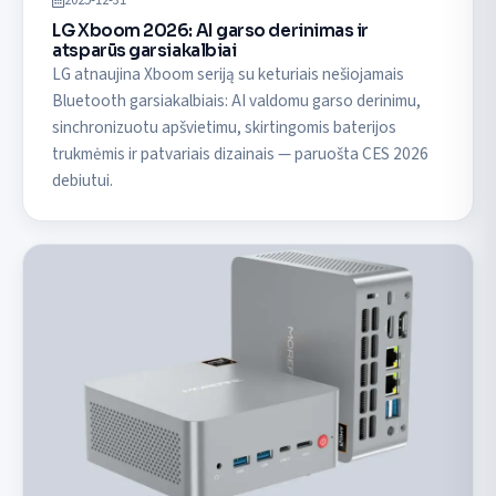
2025-12-31
LG Xboom 2026: AI garso derinimas ir
atsparūs garsiakalbiai
LG atnaujina Xboom seriją su keturiais nešiojamais
Bluetooth garsiakalbiais: AI valdomu garso derinimu,
sinchronizuotu apšvietimu, skirtingomis baterijos
trukmėmis ir patvariais dizainais — paruošta CES 2026
debiutui.