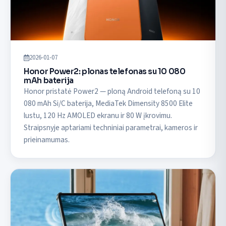
2026-01-07
Honor Power2: plonas telefonas su 10 080
mAh baterija
Honor pristatė Power2 — ploną Android telefoną su 10
080 mAh Si/C baterija, MediaTek Dimensity 8500 Elite
lustu, 120 Hz AMOLED ekranu ir 80 W įkrovimu.
Straipsnyje aptariami techniniai parametrai, kameros ir
prieinamumas.