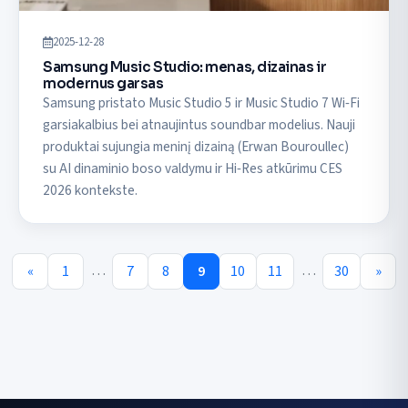
2025-12-28
Samsung Music Studio: menas, dizainas ir
modernus garsas
Samsung pristato Music Studio 5 ir Music Studio 7 Wi‑Fi
garsiakalbius bei atnaujintus soundbar modelius. Nauji
produktai sujungia meninį dizainą (Erwan Bouroullec)
su AI dinaminio boso valdymu ir Hi‑Res atkūrimu CES
2026 kontekste.
…
…
«
1
7
8
9
10
11
30
»