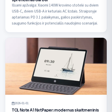
Išsami apžvalga: Xiaomi 140W krovimo stotelė su dviem
USB-C, dviem USB-A ir keturiais AC lizdais. Straipsnyje
aptariamas PD 3.1 palaikymas, galios paskirstymas,
saugumo funkcijos ir potencialūs naudojimo scenarijai.
2026-01-01
TCL Note A1 NxtPaper: modernus skaitmeninis