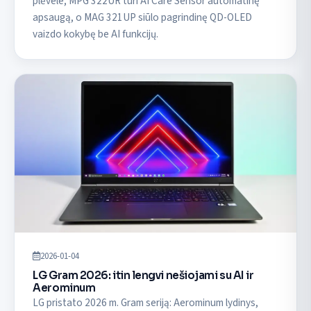
plėvele; MPG 322UR turi AI Care Sensor automatinę
apsaugą, o MAG 321UP siūlo pagrindinę QD-OLED
vaizdo kokybę be AI funkcijų.
2026-01-04
LG Gram 2026: itin lengvi nešiojami su AI ir
Aerominum
LG pristato 2026 m. Gram seriją: Aerominum lydinys,