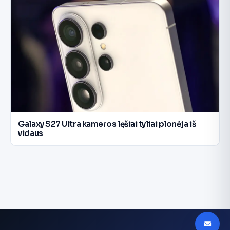
Galaxy S27 Ultra kameros lęšiai tyliai plonėja iš
vidaus