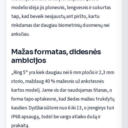
modelio idėja: jis plonesnis, lengvesnis ir sukurtas
taip, kad beveik nesijaustų ant piršto, kartu
rinkdamas dar daugiau biometrinių duomenų nei
anksčiau.
Mažas formatas, didesnės
ambicijos
„Ring 5“ yra kiek daugiau nei 6 mm pločio ir 2,3 mm
storio, maždaug 40 % mažesnis už ankstesnės
kartos modelį. Jame vis dar naudojamas titanas, o
forma tapo aptakesnė, kad žiedas mažiau trukdytų
kasdien. Dydžiai siūlomi nuo 6 iki 13, o įrenginys turi
IP68 apsaugą, todėl be vargo atlaiko dušą ir
prakaitą.