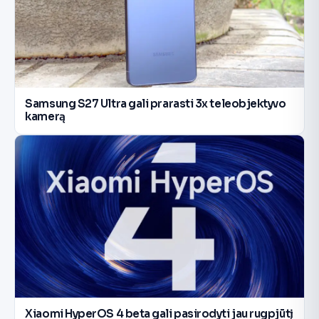
Samsung S27 Ultra gali prarasti 3x teleobjektyvo
kamerą
Xiaomi HyperOS 4 beta gali pasirodyti jau rugpjūtį