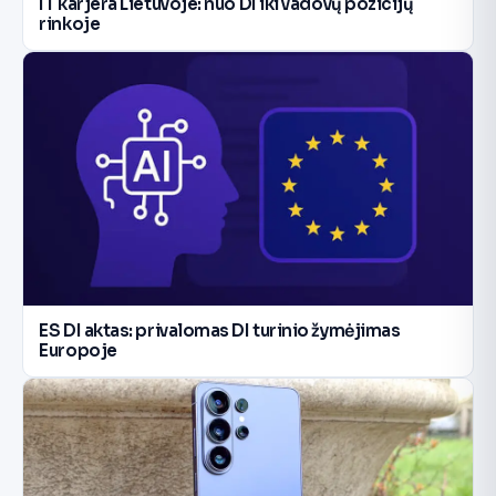
IT karjera Lietuvoje: nuo DI iki vadovų pozicijų
rinkoje
ES DI aktas: privalomas DI turinio žymėjimas
Europoje