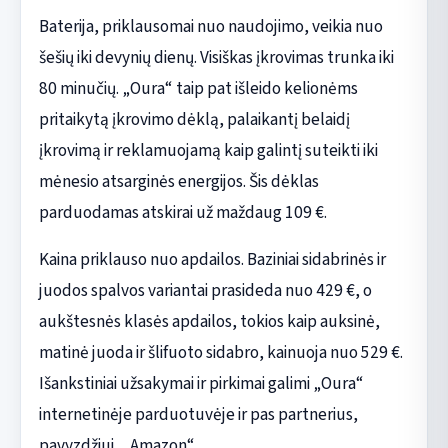
Baterija, priklausomai nuo naudojimo, veikia nuo
šešių iki devynių dienų. Visiškas įkrovimas trunka iki
80 minučių. „Oura“ taip pat išleido kelionėms
pritaikytą įkrovimo dėklą, palaikantį belaidį
įkrovimą ir reklamuojamą kaip galintį suteikti iki
mėnesio atsarginės energijos. Šis dėklas
parduodamas atskirai už maždaug 109 €.
Kaina priklauso nuo apdailos. Baziniai sidabrinės ir
juodos spalvos variantai prasideda nuo 429 €, o
aukštesnės klasės apdailos, tokios kaip auksinė,
matinė juoda ir šlifuoto sidabro, kainuoja nuo 529 €.
Išankstiniai užsakymai ir pirkimai galimi „Oura“
internetinėje parduotuvėje ir pas partnerius,
pavyzdžiui, „Amazon“.