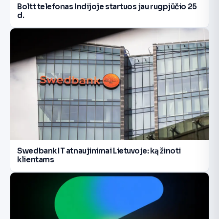
Boltt telefonas Indijoje startuos jau rugpjūčio 25
d.
Swedbank IT atnaujinimai Lietuvoje: ką žinoti
klientams