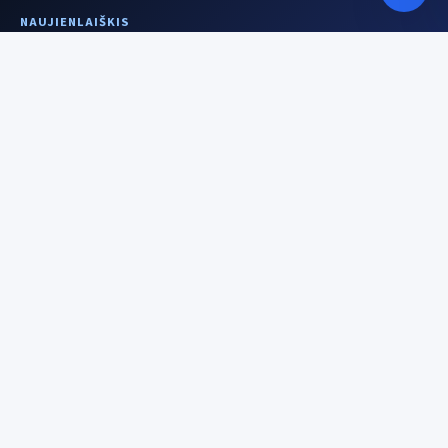
NAUJIENLAIŠKIS
Aiškesnis signalas
kartą per savaitę
Įrenginiai, DI, saugumas ir istorijos už
technologijų — be triukšmo.
El. pašto adresas
Prenumeruoti