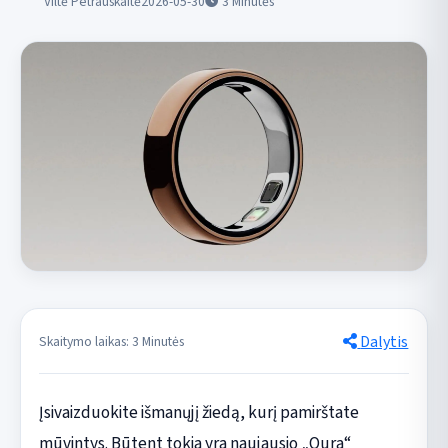
Viltė Petrauskaitė
2026-05-30
3
Minutės
Dalytis
Skaitymo laikas: 3 Minutės
Įsivaizduokite išmanųjį žiedą, kurį pamirštate
mūvintys. Būtent tokia yra naujausio „Oura“