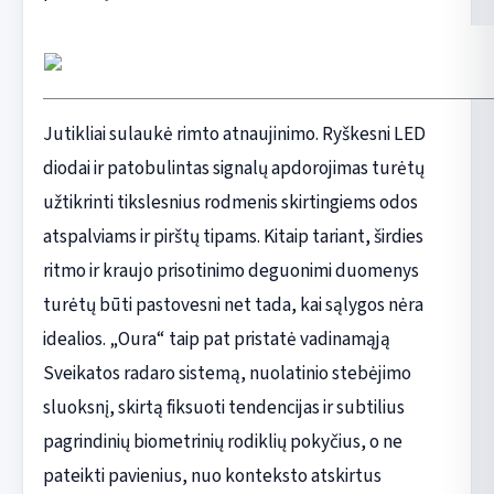
Jutikliai sulaukė rimto atnaujinimo. Ryškesni LED
diodai ir patobulintas signalų apdorojimas turėtų
užtikrinti tikslesnius rodmenis skirtingiems odos
atspalviams ir pirštų tipams. Kitaip tariant, širdies
ritmo ir kraujo prisotinimo deguonimi duomenys
turėtų būti pastovesni net tada, kai sąlygos nėra
idealios. „Oura“ taip pat pristatė vadinamąją
Sveikatos radaro sistemą, nuolatinio stebėjimo
sluoksnį, skirtą fiksuoti tendencijas ir subtilius
pagrindinių biometrinių rodiklių pokyčius, o ne
pateikti pavienius, nuo konteksto atskirtus