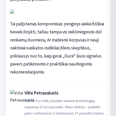
Tai pažįstamas kompromisas: įrenginys siekia fiziškai
beveik išnykti, tačiau tampa vis reikšmingesnis dėl
renkamų duomenų. Ar mažesnis korpusas ir nauji
naktiniai sveikatos rodikliai įtikins skeptikus,
priklausys nuo to, kaip gerai „Oura“ šiuos signalus
pavers patikimomis ir praktiškai naudingomis
rekomendacijomis.
Viltė Petrauskaitė
Sveiki! Esu Viltė, kasdien sekanti technologijų
naujienas iš viso pasaulio. Mano darbas – pateikti
jums svarbiausius ir įdomiausius IT pasaulio įvykius