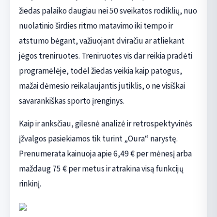
žiedas palaiko daugiau nei 50 sveikatos rodiklių, nuo
nuolatinio širdies ritmo matavimo iki tempo ir
atstumo bėgant, važiuojant dviračiu ar atliekant
jėgos treniruotes. Treniruotes vis dar reikia pradėti
programėlėje, todėl žiedas veikia kaip patogus,
mažai dėmesio reikalaujantis jutiklis, o ne visiškai
savarankiškas sporto įrenginys.
Kaip ir anksčiau, gilesnė analizė ir retrospektyvinės
įžvalgos pasiekiamos tik turint „Oura“ narystę.
Prenumerata kainuoja apie 6,49 € per mėnesį arba
maždaug 75 € per metus ir atrakina visą funkcijų
rinkinį.