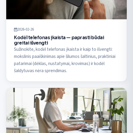
2026-02-26
Kodėl telefonas įkaista — paprasti būdai
greitai išvengti
Sužinokite, kodėl telefonas įkaista ir kaip to išvengti:
mokslinis paaiškinimas apie šilumos šaltinius, praktiniai
patarimai (dėklas, nustatymai, krovimas) ir kodėl
šaldytuvas nėra sprendimas.