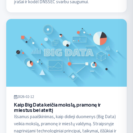
įrašai ir kodėl DNSSEC svarbu saugumui.
2026-02-12
Kaip Big Data keičia mokslą, pramonę ir
miestus bei ateitį
Išsamus paaiškinimas, kaip didieji duomenys (Big Data)
veikia mokslą, pramonę ir miestų valdymą. Straipsnyje
nagrinėjami technologiniai principai, taikymai, iššūkiai ir