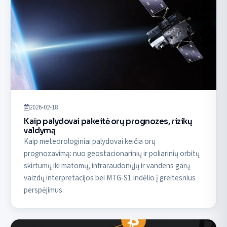
2026-02-18
Kaip palydovai pakeitė orų prognozes, rizikų
valdymą
Kaip meteorologiniai palydovai keičia orų
prognozavimą: nuo geostacionarinių ir poliarinių orbitų
skirtumų iki matomų, infraraudonųjų ir vandens garų
vaizdų interpretacijos bei MTG‑S1 indėlio į greitesnius
perspėjimus.