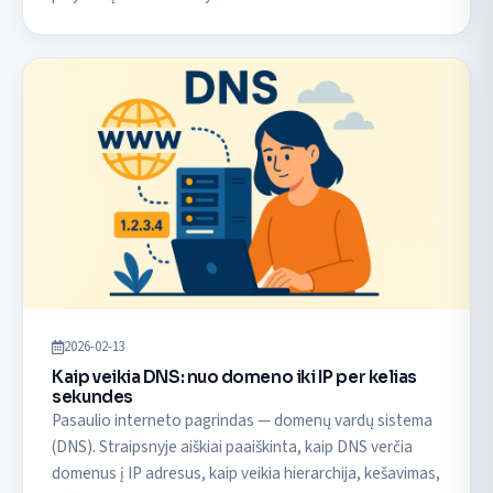
2026-02-13
Kaip veikia DNS: nuo domeno iki IP per kelias
sekundes
Pasaulio interneto pagrindas — domenų vardų sistema
(DNS). Straipsnyje aiškiai paaiškinta, kaip DNS verčia
domenus į IP adresus, kaip veikia hierarchija, kešavimas,