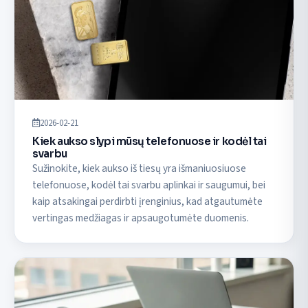
2026-02-21
Kiek aukso slypi mūsų telefonuose ir kodėl tai
svarbu
Sužinokite, kiek aukso iš tiesų yra išmaniuosiuose
telefonuose, kodėl tai svarbu aplinkai ir saugumui, bei
kaip atsakingai perdirbti įrenginius, kad atgautumėte
vertingas medžiagas ir apsaugotumėte duomenis.