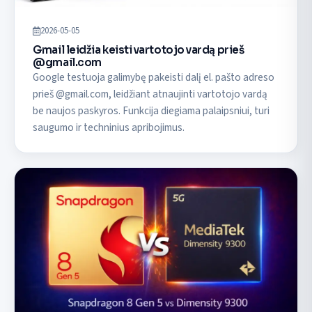
2026-05-05
Gmail leidžia keisti vartotojo vardą prieš
@gmail.com
Google testuoja galimybę pakeisti dalį el. pašto adreso
prieš @gmail.com, leidžiant atnaujinti vartotojo vardą
be naujos paskyros. Funkcija diegiama palaipsniui, turi
saugumo ir techninius apribojimus.