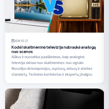
2026-02-22
Kodėl skaitmeninė televizija nubraukė analogą
nuo scenos
Aiškus ir nuoseklus paaiškinimas, kaip analoginė
televizija skiriasi nuo skaitmeninės: nuo signalo
filosofijos iki kompresijos, siųstuvų, imtuvų ir ateities
standartų. Techninis kontekstas ir ekspertų įžvalgos.