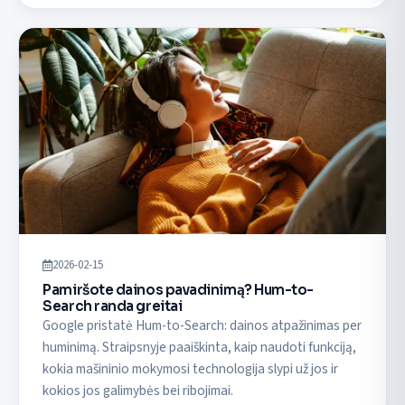
2026-02-15
Pamiršote dainos pavadinimą? Hum-to-
Search randa greitai
Google pristatė Hum-to-Search: dainos atpažinimas per
huminimą. Straipsnyje paaiškinta, kaip naudoti funkciją,
kokia mašininio mokymosi technologija slypi už jos ir
kokios jos galimybės bei ribojimai.