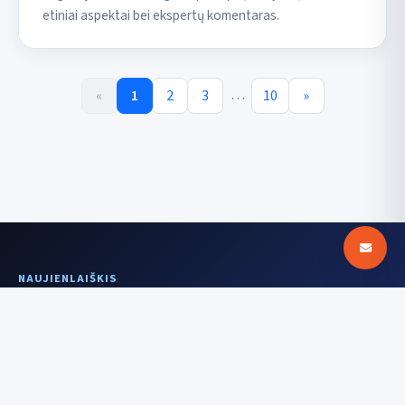
etiniai aspektai bei ekspertų komentaras.
…
«
1
2
3
10
»
NAUJIENLAIŠKIS
Aiškesnis signalas
kartą per savaitę
Įrenginiai, DI, saugumas ir istorijos už
technologijų — be triukšmo.