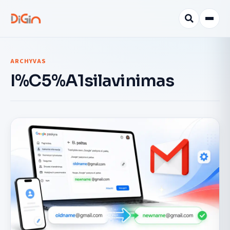
ARCHYVAS
I%C5%A1silavinimas