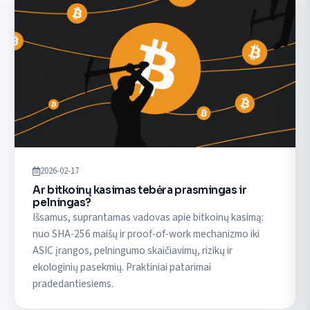
2026-02-17
Ar bitkoinų kasimas tebėra prasmingas ir
pelningas?
Išsamus, suprantamas vadovas apie bitkoinų kasimą:
nuo SHA-256 maišų ir proof-of-work mechanizmo iki
ASIC įrangos, pelningumo skaičiavimų, rizikų ir
ekologinių pasekmių. Praktiniai patarimai
pradedantiesiems.