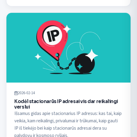
2026-02-14
Kodėl stacionarūs IP adresai vis dar reikalingi
verslui
Išsamus gidas apie stacionarius IP adresus: kas tai, kaip
veikia, kam reikalingi, privalumai ir trūkumai, kaip gauti
IP iš tiekėjo bei kaip stacionarūs adresai dera su
palydovų ir kosmoso ryšiais.