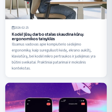
2026-02-25
Kodėl jūsų darbo stalas skaudina kūną:
ergonomikos taisyklės
Išsamus vadovas apie kompiuterio sėdėjimo
ergonomiką: kaip sureguliuoti kėdę, ekrano aukštį,
klaviatūrą, bei kodėl mikro pertraukos ir judėjimas yra
būtini sveikatai. Praktiniai patarimai ir mokslinis
kontekstas.