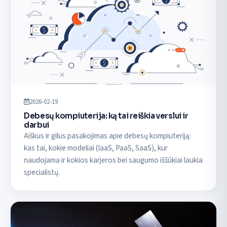
2026-02-19
Debesų kompiuterija: ką tai reiškia verslui ir
darbui
Aiškus ir gilus pasakojimas apie debesų kompiuteriją:
kas tai, kokie modeliai (IaaS, PaaS, SaaS), kur
naudojama ir kokios karjeros bei saugumo iššūkiai laukia
specialistų.