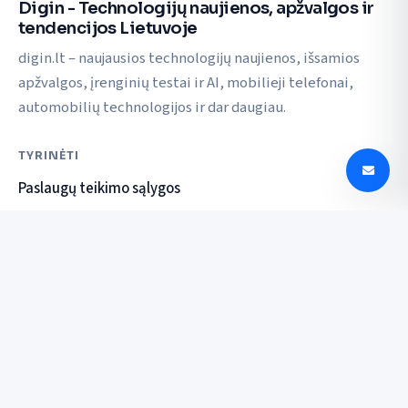
Digin - Technologijų naujienos, apžvalgos ir
tendencijos Lietuvoje
digin.lt – naujausios technologijų naujienos, išsamios
apžvalgos, įrenginių testai ir AI, mobilieji telefonai,
automobilių technologijos ir dar daugiau.
TYRINĖTI
Paslaugų teikimo sąlygos
Privatumo politika
SUSISIEKTI
© 2026 Digin. Visos teisės saugomos.