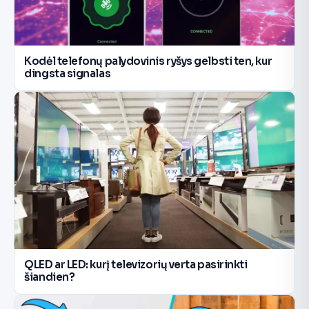
Kodėl telefonų palydovinis ryšys gelbsti ten, kur
dingsta signalas
QLED ar LED: kurį televizorių verta pasirinkti
šiandien?