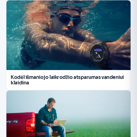
Kodėl išmaniojo laikrodžio atsparumas vandeniui
klaidina