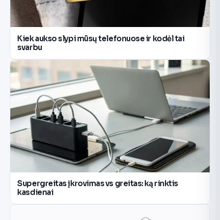
Kiek aukso slypi mūsų telefonuose ir kodėl tai
svarbu
Supergreitas įkrovimas vs greitas: ką rinktis
kasdienai