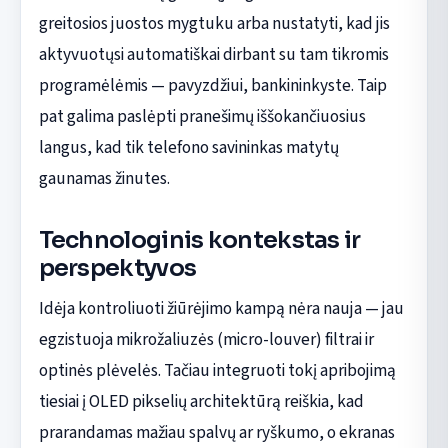
greitosios juostos mygtuku arba nustatyti, kad jis
aktyvuotųsi automatiškai dirbant su tam tikromis
programėlėmis — pavyzdžiui, bankininkyste. Taip
pat galima paslėpti pranešimų iššokančiuosius
langus, kad tik telefono savininkas matytų
gaunamas žinutes.
Technologinis kontekstas ir
perspektyvos
Idėja kontroliuoti žiūrėjimo kampą nėra nauja — jau
egzistuoja mikrožaliuzės (micro-louver) filtrai ir
optinės plėvelės. Tačiau integruoti tokį apribojimą
tiesiai į OLED pikselių architektūrą reiškia, kad
prarandamas mažiau spalvų ar ryškumo, o ekranas