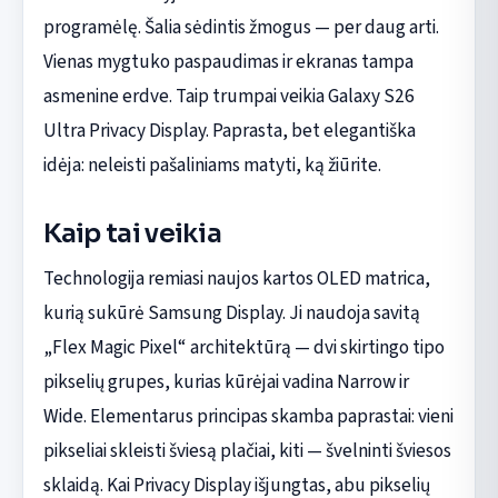
programėlę. Šalia sėdintis žmogus — per daug arti.
Vienas mygtuko paspaudimas ir ekranas tampa
asmenine erdve. Taip trumpai veikia Galaxy S26
Ultra Privacy Display. Paprasta, bet elegantiška
idėja: neleisti pašaliniams matyti, ką žiūrite.
Kaip tai veikia
Technologija remiasi naujos kartos OLED matrica,
kurią sukūrė Samsung Display. Ji naudoja savitą
„Flex Magic Pixel“ architektūrą — dvi skirtingo tipo
pikselių grupes, kurias kūrėjai vadina Narrow ir
Wide. Elementarus principas skamba paprastai: vieni
pikseliai skleisti šviesą plačiai, kiti — švelninti šviesos
sklaidą. Kai Privacy Display išjungtas, abu pikselių