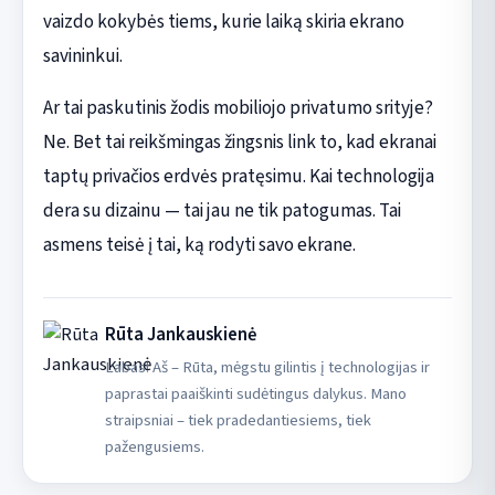
vaizdo kokybės tiems, kurie laiką skiria ekrano
savininkui.
Ar tai paskutinis žodis mobiliojo privatumo srityje?
Ne. Bet tai reikšmingas žingsnis link to, kad ekranai
taptų privačios erdvės pratęsimu. Kai technologija
dera su dizainu — tai jau ne tik patogumas. Tai
asmens teisė į tai, ką rodyti savo ekrane.
Rūta Jankauskienė
Labas! Aš – Rūta, mėgstu gilintis į technologijas ir
paprastai paaiškinti sudėtingus dalykus. Mano
straipsniai – tiek pradedantiesiems, tiek
pažengusiems.