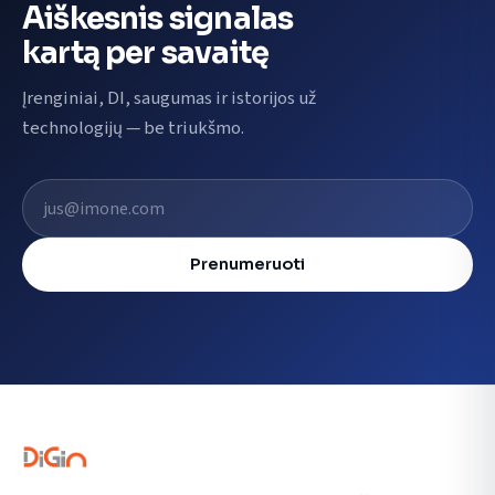
Aiškesnis signalas
kartą per savaitę
Įrenginiai, DI, saugumas ir istorijos už
technologijų — be triukšmo.
El. pašto adresas
Prenumeruoti