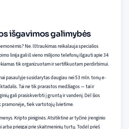
lios išgavimos galimybės
iemonėmis? Ne. Ištraukimas reikalauja specialios
mo linija gali iš vieno milijono telefonų išgauti apie 34
ekiamas tik organizuotam ir sertifikuotam perdirbimui.
ernai pasaulyje susidarytas daugiau nei 53 mln. tonų e-
tadalis. Tai ne tik prarastos medžiagos — tai ir
ių gali prasiskverbti į gruntą ir vandenį. Dėl šios
k pramonėje, tiek vartotojų švietime.
ys. Kripto piniginės. Atsitiktinė ar tyčinė įrenginio
arba prieigai prie skaitmeninių turtų. Todėl prieš