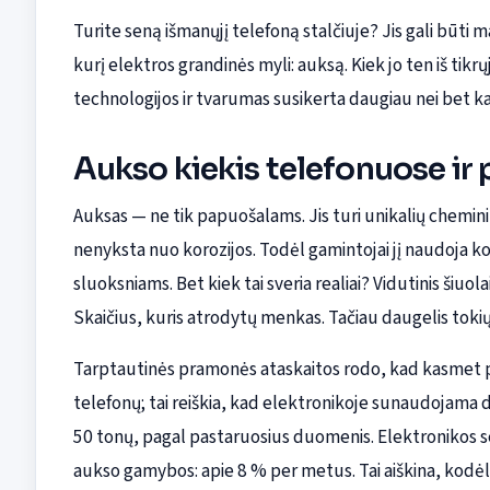
Turite seną išmanųjį telefoną stalčiuje? Jis gali būti 
kurį elektros grandinės myli: auksą. Kiek jo ten iš tikr
technologijos ir tvarumas susikerta daugiau nei bet k
Aukso kiekis telefonuose ir 
Auksas — ne tik papuošalams. Jis turi unikalių cheminių 
nenyksta nuo korozijos. Todėl gamintojai jį naudoja 
sluoksniams. Bet kiek tai sveria realiai? Vidutinis šiuo
Skaičius, kuris atrodytų menkas. Tačiau daugelis tokių 
Tarptautinės pramonės ataskaitos rodo, kad kasmet p
telefonų; tai reiškia, kad elektronikoje sunaudojam
50 tonų, pagal pastaruosius duomenis. Elektronikos s
aukso gamybos: apie 8 % per metus. Tai aiškina, kodėl 