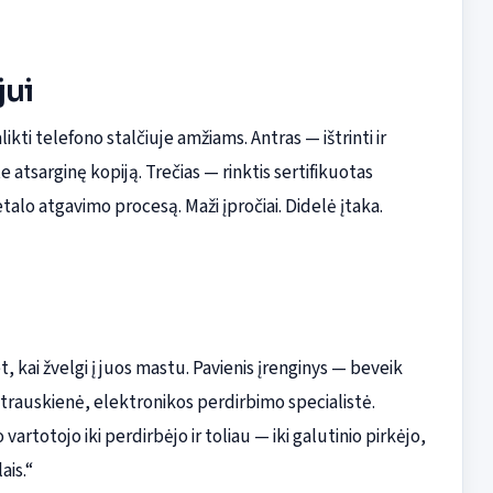
jui
ti telefono stalčiuje amžiams. Antras — ištrinti ir
 atsarginę kopiją. Trečias — rinktis sertifikuotas
alo atgavimo procesą. Maži įpročiai. Didelė įtaka.
t, kai žvelgi į juos mastu. Pavienis įrenginys — beveik
 Petrauskienė, elektronikos perdirbimo specialistė.
rtotojo iki perdirbėjo ir toliau — iki galutinio pirkėjo,
ais.“