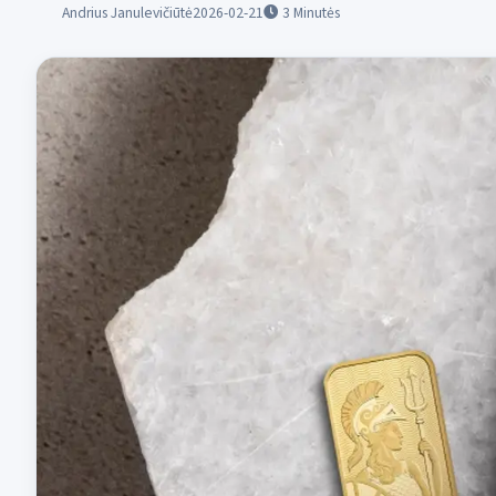
Andrius Janulevičiūtė
2026-02-21
3
Minutės