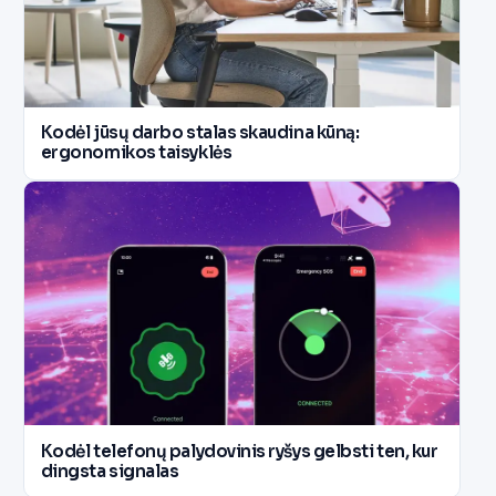
Kodėl jūsų darbo stalas skaudina kūną:
ergonomikos taisyklės
Kodėl telefonų palydovinis ryšys gelbsti ten, kur
dingsta signalas