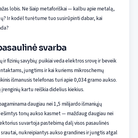
mažas lobis. Ne šiaip metaforiškai — kalbu apie metalą,
ųjų? Ir kodėl turėtume tuo susirūpinti dabar, kai
ada?
pasaulinė svarba
ir fizinių savybių: puikiai veda elektros srovę ir beveik
kontaktams, jungtims ir kai kuriems mikroschemų
laikinis išmanusis telefonas turi apie 0,034 gramo aukso.
įrenginių kartu reiškia didelius kiekius.
agaminama daugiau nei 1,5 milijardo išmaniųjų
a dešimtys tonų aukso kasmet — maždaug daugiau nei
ektorius suvartoja pastebimą dalį visos pasaulinės
srautai, nukreipiantys aukso grandines ir jungtis atgal