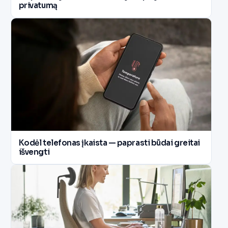
privatumą
Kodėl telefonas įkaista — paprasti būdai greitai
išvengti