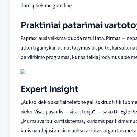
darnią tiekimo grandinę.
Praktiniai patarimai vartoto
Paprasčiausi veiksmai duoda rezultatą. Pirmas — nepalik
atkurti gamyklinius nustatymus tik po to, kai sukuriate
perdirbimo programas, kurios teikia įrodymus apie met
Expert Insight
„Aukso kiekio skaičiai telefone gali šokiruoti tik tuome
nieko. Visas pasaulis — kita istorija“, — sako Dr. Eglė
„Mums svarbu kurti sistemas, kuriomis pasitikima: nuo va
kuris naudojasi antriniu auksu ar kitais atgautais metal