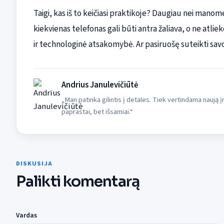
Taigi, kas iš to keičiasi praktikoje? Daugiau nei mano
kiekvienas telefonas gali būti antra žaliava, o ne atlie
ir technologinė atsakomybė. Ar pasiruošę suteikti sa
Andrius Janulevičiūtė
„Man patinka gilintis į detales. Tiek vertindama naują
paprastai, bet išsamiai.“
DISKUSIJA
Palikti komentarą
Vardas