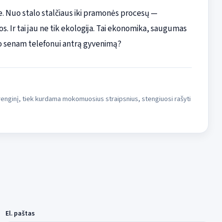
me. Nuo stalo stalčiaus iki pramonės procesų —
kos. Ir tai jau ne tik ekologija. Tai ekonomika, saugumas
vo senam telefonui antrą gyvenimą?
 įrenginį, tiek kurdama mokomuosius straipsnius, stengiuosi rašyti
El. paštas