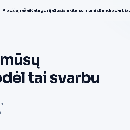
Pradžia
Įrašai
Kategorija
Susisiekite su mumis
Bendradarbiau
i mūsų
odėl tai svarbu
ei
e