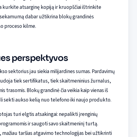
urkite atsarginę kopiją ir kruopščiai ištrinkite
 sekamumą dabar užtikrina blokų grandinės
so proceso kilme.
ties perspektyvos
kso sektorius jau siekia milijardines sumas. Pardavimų
doja tiek sertifikatus, tiek skaitmeninius žurnalus,
s trasomis. Blokų grandinė čia veikia kaip vienas iš
gali sekti aukso kelią nuo telefono iki naujo produkto.
ojas turi elgtis atsakingai: nepalikti įrenginių
rogramomis ir saugoti savo skaitmeninį turtą.
, mažiau taršias atgavimo technologijas bei užtikrinti