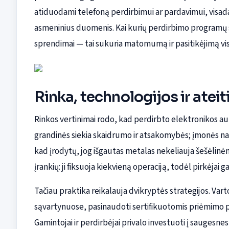
atiduodami telefoną perdirbimui ar pardavimui, visada k
asmeninius duomenis. Kai kurių perdirbimo programų
sprendimai — tai sukuria matomumą ir pasitikėjimą vi
Rinka, technologijos ir atei
Rinkos vertinimai rodo, kad perdirbto elektronikos au
grandinės siekia skaidrumo ir atsakomybės; įmonės nau
kad įrodytų, jog išgautas metalas nekeliauja šešėlinėmi
įrankių: ji fiksuoja kiekvieną operaciją, todėl pirkėjai 
Tačiau praktika reikalauja dvikryptės strategijos. Vartot
sąvartynuose, pasinaudoti sertifikuotomis priėmimo p
Gamintojai ir perdirbėjai privalo investuoti į saugesnes