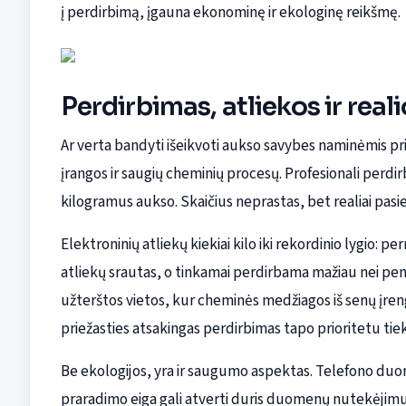
į perdirbimą, įgauna ekonominę ir ekologinę reikšmę.
Perdirbimas, atliekos ir rea
Ar verta bandyti išeikvoti aukso savybes naminėmis pr
įrangos ir saugių cheminių procesų. Profesionali perdirbi
kilogramus aukso. Skaičius neprastas, bet realiai pasi
Elektroninių atliekų kiekiai kilo iki rekordinio lygio: p
atliekų srautas, o tinkamai perdirbama mažiau nei penk
užterštos vietos, kur cheminės medžiagos iš senų įrengin
priežasties atsakingas perdirbimas tapo prioritetu tie
Be ekologijos, yra ir saugumo aspektas. Telefono duomen
praradimo eiga gali atverti duris duomenų nutekėjimui 