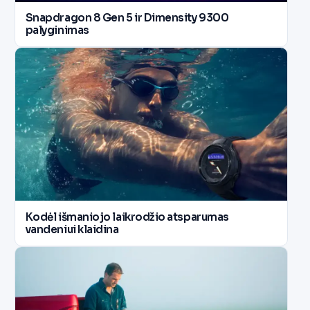
Snapdragon 8 Gen 5 ir Dimensity 9300
palyginimas
Kodėl išmaniojo laikrodžio atsparumas
vandeniui klaidina