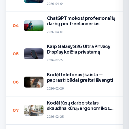
2026-04-04
ChatGPT mokosi profesionalių
darbų per freelancerius
04
2026-04-01
Kaip Galaxy S26 Ultra Privacy
Display keičia privatumą
05
2026-02-27
Kodėl telefonas įkaista —
paprasti būdai greitai išvengti
06
2026-02-26
Kodėl jūsų darbo stalas
skaudina kūną: ergonomikos
07
taisyklės
2026-02-25