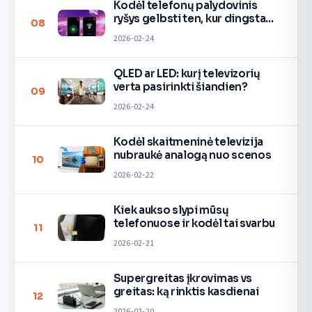
Kodėl telefonų palydovinis
ryšys gelbsti ten, kur dingsta
08
signalas
2026-02-24
QLED ar LED: kurį televizorių
verta pasirinkti šiandien?
09
2026-02-24
Kodėl skaitmeninė televizija
nubraukė analogą nuo scenos
10
2026-02-22
Kiek aukso slypi mūsų
telefonuose ir kodėl tai svarbu
11
2026-02-21
Supergreitas įkrovimas vs
greitas: ką rinktis kasdienai
12
2026-02-20