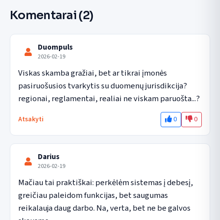
Komentarai
(2)
Duompuls
2026-02-19
Viskas skamba gražiai, bet ar tikrai įmonės 
pasiruošusios tvarkytis su duomenų jurisdikcija? 
regionai, reglamentai, realiai ne viskam paruošta...?
0
0
Atsakyti
Darius
2026-02-19
Mačiau tai praktiškai: perkėlėm sistemas į debesį, 
greičiau paleidom funkcijas, bet saugumas 
reikalauja daug darbo. Na, verta, bet ne be galvos 