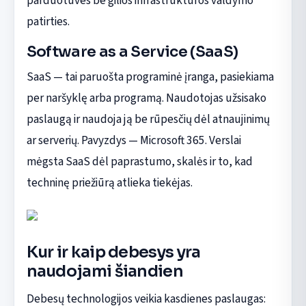
parduotuves be gilios infrastruktūros valdymo
patirties.
Software as a Service (SaaS)
SaaS — tai paruošta programinė įranga, pasiekiama
per naršyklę arba programą. Naudotojas užsisako
paslaugą ir naudoja ją be rūpesčių dėl atnaujinimų
ar serverių. Pavyzdys — Microsoft 365. Verslai
mėgsta SaaS dėl paprastumo, skalės ir to, kad
techninę priežiūrą atlieka tiekėjas.
Kur ir kaip debesys yra
naudojami šiandien
Debesų technologijos veikia kasdienes paslaugas: