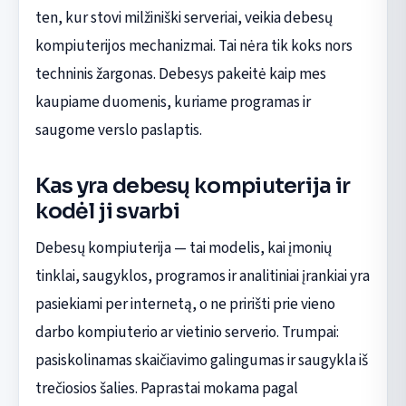
ten, kur stovi milžiniški serveriai, veikia debesų
kompiuterijos mechanizmai. Tai nėra tik koks nors
techninis žargonas. Debesys pakeitė kaip mes
kaupiame duomenis, kuriame programas ir
saugome verslo paslaptis.
Kas yra debesų kompiuterija ir
kodėl ji svarbi
Debesų kompiuterija — tai modelis, kai įmonių
tinklai, saugyklos, programos ir analitiniai įrankiai yra
pasiekiami per internetą, o ne pririšti prie vieno
darbo kompiuterio ar vietinio serverio. Trumpai:
pasiskolinamas skaičiavimo galingumas ir saugykla iš
trečiosios šalies. Paprastai mokama pagal