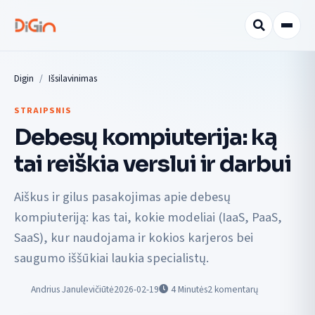
Digin
Išsilavinimas
STRAIPSNIS
Debesų kompiuterija: ką
tai reiškia verslui ir darbui
Aiškus ir gilus pasakojimas apie debesų
kompiuteriją: kas tai, kokie modeliai (IaaS, PaaS,
SaaS), kur naudojama ir kokios karjeros bei
saugumo iššūkiai laukia specialistų.
Andrius Janulevičiūtė
2026-02-19
4
Minutės
2 komentarų