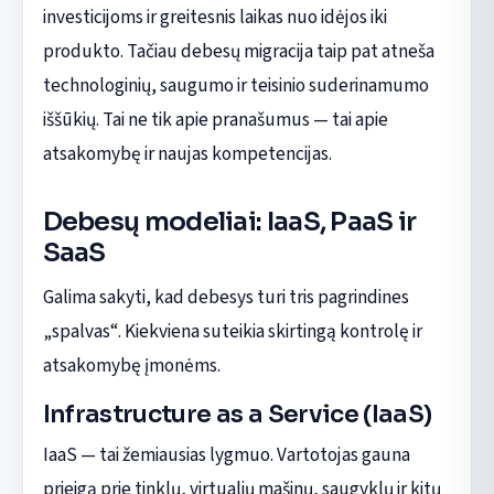
investicijoms ir greitesnis laikas nuo idėjos iki
produkto. Tačiau debesų migracija taip pat atneša
technologinių, saugumo ir teisinio suderinamumo
iššūkių. Tai ne tik apie pranašumus — tai apie
atsakomybę ir naujas kompetencijas.
Debesų modeliai: IaaS, PaaS ir
SaaS
Galima sakyti, kad debesys turi tris pagrindines
„spalvas“. Kiekviena suteikia skirtingą kontrolę ir
atsakomybę įmonėms.
Infrastructure as a Service (IaaS)
IaaS — tai žemiausias lygmuo. Vartotojas gauna
prieigą prie tinklų, virtualių mašinų, saugyklų ir kitų