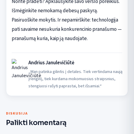
Norite pradėti? Apklausykite savo verslo poreikius.
Išmėginkite nemokamą debesų paskyrą.
Pasiruoškite mokytis. Ir nepamirškite: technologija
pati savaime nesukuria konkurencinio pranašumo —
pranašumą kuria, kaip ją naudojate.
Andrius Janulevičiūtė
„Man patinka gilintis į detales. Tiek vertindama naują
įrenginį, tiek kurdama mokomuosius straipsnius,
stengiuosi rašyti paprastai, bet išsamiai.“
DISKUSIJA
Palikti komentarą