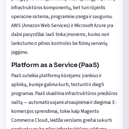
infrastruktūros komponentų, bet turi rūpintis
operacine sistema, programine įranga ir saugumu.
AWS (Amazon Web Services) ir Microsoft Azure yra
dažni pavyzdžiai. IaaS tinka įmonėms, kurios nori
lankstumo ir pilnos kontrolės be fizinių serverių
įsigijimo.
Platform as a Service (PaaS)
PaaS suteikia platformą kūrėjams: įrankius ir
aplinką, kurioje galima kurti, testuoti ir diegti
programas. PaaS skaidrina infrastruktūros priežiūros
naštą — automatizuojami atnaujinimai ir diegimai. E-
komercijos sprendimai, tokie kaip Magento
Commerce Cloud, leidžia verslams greitai sukurti