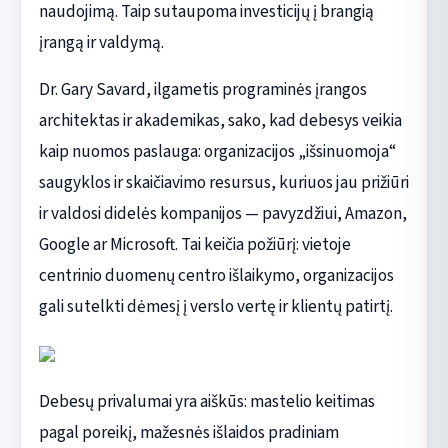
naudojimą. Taip sutaupoma investicijų į brangią
įrangą ir valdymą.
Dr. Gary Savard, ilgametis programinės įrangos
architektas ir akademikas, sako, kad debesys veikia
kaip nuomos paslauga: organizacijos „išsinuomoja“
saugyklos ir skaičiavimo resursus, kuriuos jau prižiūri
ir valdosi didelės kompanijos — pavyzdžiui, Amazon,
Google ar Microsoft. Tai keičia požiūrį: vietoje
centrinio duomenų centro išlaikymo, organizacijos
gali sutelkti dėmesį į verslo vertę ir klientų patirtį.
Debesų privalumai yra aiškūs: mastelio keitimas
pagal poreikį, mažesnės išlaidos pradiniam