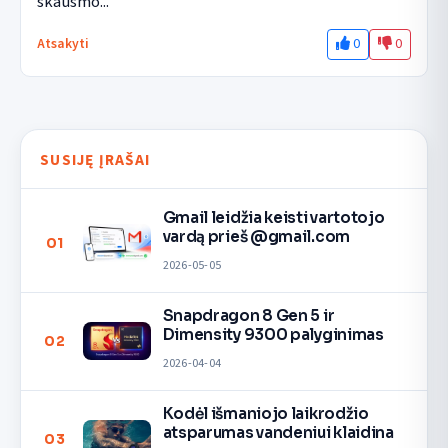
skausmo...
0
0
Atsakyti
SUSIJĘ ĮRAŠAI
Gmail leidžia keisti vartotojo
vardą prieš @gmail.com
01
2026-05-05
Snapdragon 8 Gen 5 ir
Dimensity 9300 palyginimas
02
2026-04-04
Kodėl išmaniojo laikrodžio
atsparumas vandeniui klaidina
03