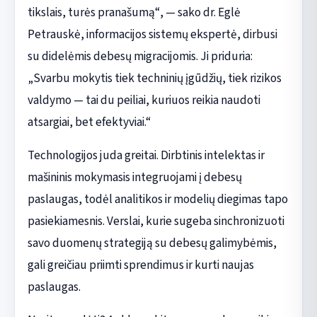
tikslais, turės pranašumą“, — sako dr. Eglė
Petrauskė, informacijos sistemų ekspertė, dirbusi
su didelėmis debesų migracijomis. Ji priduria:
„Svarbu mokytis tiek techninių įgūdžių, tiek rizikos
valdymo — tai du peiliai, kuriuos reikia naudoti
atsargiai, bet efektyviai.“
Technologijos juda greitai. Dirbtinis intelektas ir
mašininis mokymasis integruojami į debesų
paslaugas, todėl analitikos ir modelių diegimas tapo
pasiekiamesnis. Verslai, kurie sugeba sinchronizuoti
savo duomenų strategiją su debesų galimybėmis,
gali greičiau priimti sprendimus ir kurti naujas
paslaugas.