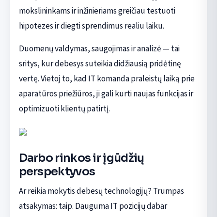
mokslininkams ir inžinieriams greičiau testuoti
hipotezes ir diegti sprendimus realiu laiku.
Duomenų valdymas, saugojimas ir analizė — tai
sritys, kur debesys suteikia didžiausią pridėtinę
vertę. Vietoj to, kad IT komanda praleistų laiką prie
aparatūros priežiūros, ji gali kurti naujas funkcijas ir
optimizuoti klientų patirtį.
Darbo rinkos ir įgūdžių
perspektyvos
Ar reikia mokytis debesų technologijų? Trumpas
atsakymas: taip. Dauguma IT pozicijų dabar