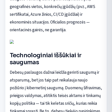
geografinės vietos, konkrečių įgūdžių (pvz., AWS
sertifikatai, Azure žinios, CI/CD įgūdžiai) ir
ekonominės situacijos. Oficialios prognozės —
orientacinės gairės, ne garantija.
Technologiniai iššūkiai ir
saugumas
Debesų paslaugos dažnai leidžia gerinti saugumą ir
atsparumą, bet jos taip pat reikalauja naujo
požiūrio į kibernetinį saugumą. Duomenų šifravimas,
prieigos valdymas, atitiktis teisės aktams ir tinkamų
kopijų politika — tai tik keletas sričių, kurias reikia
tinkamai spręsti. Be to, debesų tiekėjo pasirinkimas