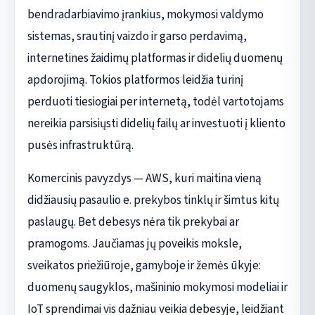
bendradarbiavimo įrankius, mokymosi valdymo
sistemas, srautinį vaizdo ir garso perdavimą,
internetines žaidimų platformas ir didelių duomenų
apdorojimą. Tokios platformos leidžia turinį
perduoti tiesiogiai per internetą, todėl vartotojams
nereikia parsisiųsti didelių failų ar investuoti į kliento
pusės infrastruktūrą.
Komercinis pavyzdys — AWS, kuri maitina vieną
didžiausių pasaulio e. prekybos tinklų ir šimtus kitų
paslaugų. Bet debesys nėra tik prekybai ar
pramogoms. Jaučiamas jų poveikis moksle,
sveikatos priežiūroje, gamyboje ir žemės ūkyje:
duomenų saugyklos, mašininio mokymosi modeliai ir
IoT sprendimai vis dažniau veikia debesyje, leidžiant