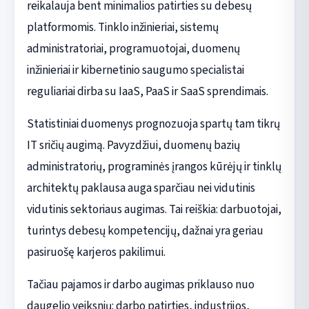
reikalauja bent minimalios patirties su debesų
platformomis. Tinklo inžinieriai, sistemų
administratoriai, programuotojai, duomenų
inžinieriai ir kibernetinio saugumo specialistai
reguliariai dirba su IaaS, PaaS ir SaaS sprendimais.
Statistiniai duomenys prognozuoja spartų tam tikrų
IT sričių augimą. Pavyzdžiui, duomenų bazių
administratorių, programinės įrangos kūrėjų ir tinklų
architektų paklausa auga sparčiau nei vidutinis
vidutinis sektoriaus augimas. Tai reiškia: darbuotojai,
turintys debesų kompetencijų, dažnai yra geriau
pasiruošę karjeros pakilimui.
Tačiau pajamos ir darbo augimas priklauso nuo
daugelio veiksnių: darbo patirties, industrijos,