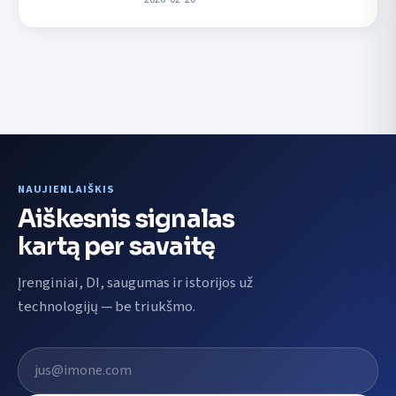
NAUJIENLAIŠKIS
Aiškesnis signalas
kartą per savaitę
Įrenginiai, DI, saugumas ir istorijos už
technologijų — be triukšmo.
El. pašto adresas