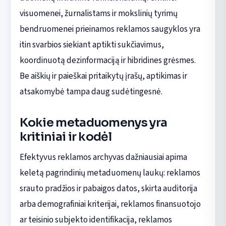
visuomenei, žurnalistams ir mokslinių tyrimų
bendruomenei prieinamos reklamos saugyklos yra
itin svarbios siekiant aptikti sukčiavimus,
koordinuotą dezinformaciją ir hibridines grėsmes.
Be aiškių ir paieškai pritaikytų įrašų, aptikimas ir
atsakomybė tampa daug sudėtingesnė.
Kokie metaduomenys yra
kritiniai ir kodėl
Efektyvus reklamos archyvas dažniausiai apima
keletą pagrindinių metaduomenų laukų: reklamos
srauto pradžios ir pabaigos datos, skirta auditorija
arba demografiniai kriterijai, reklamos finansuotojo
ar teisinio subjekto identifikacija, reklamos