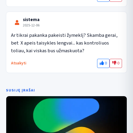
sistema
2025-12-06
Ar tikrai pakanka pakeisti žymeklį? Skamba gerai, 
bet  X apeis taisykles lengvai... kas kontroliuos 
toliau, kai viskas bus užmaskuota?
0
0
Atsakyti
SUSIJĘ ĮRAŠAI