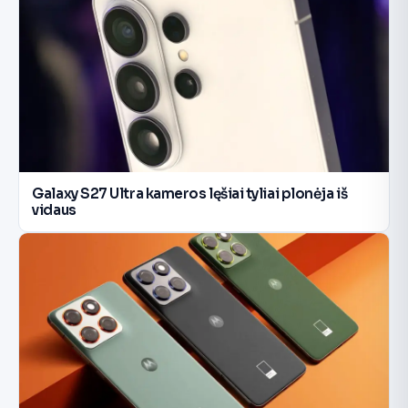
Galaxy S27 Ultra kameros lęšiai tyliai plonėja iš
vidaus