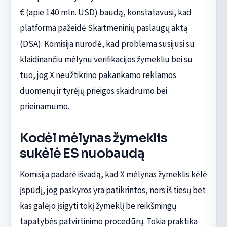
€ (apie 140 mln. USD) baudą, konstatavusi, kad
platforma pažeidė Skaitmeninių paslaugų aktą
(DSA). Komisija nurodė, kad problema susijusi su
klaidinančiu mėlynu verifikacijos žymekliu bei su
tuo, jog X neužtikrino pakankamo reklamos
duomenų ir tyrėjų prieigos skaidrumo bei
prieinamumo.
Kodėl mėlynas žymeklis
sukėlė ES nuobaudą
Komisija padarė išvadą, kad X mėlynas žymeklis kėlė
įspūdį, jog paskyros yra patikrintos, nors iš tiesų bet
kas galėjo įsigyti tokį žymeklį be reikšmingų
tapatybės patvirtinimo procedūrų. Tokia praktika