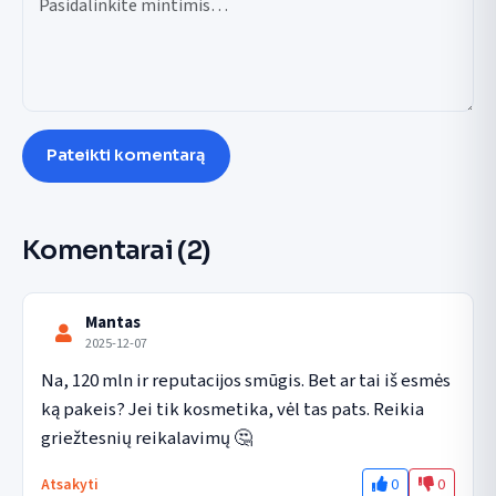
Pateikti komentarą
Komentarai
(2)
Mantas
2025-12-07
Na, 120 mln ir reputacijos smūgis. Bet ar tai iš esmės 
ką pakeis? Jei tik kosmetika, vėl tas pats. Reikia 
griežtesnių reikalavimų 🤔
0
0
Atsakyti