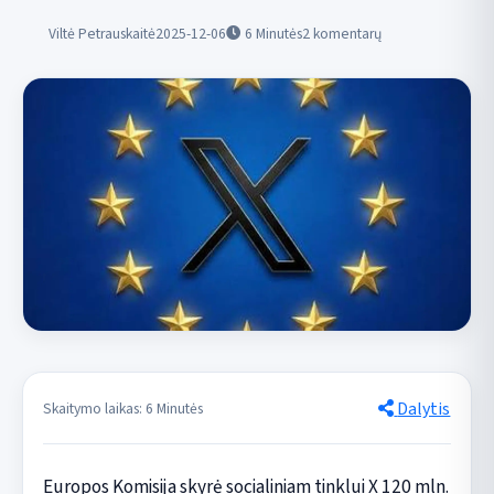
Viltė Petrauskaitė
2025-12-06
6
Minutės
2 komentarų
Dalytis
Skaitymo laikas: 6 Minutės
Europos Komisija skyrė socialiniam tinklui X 120 mln.