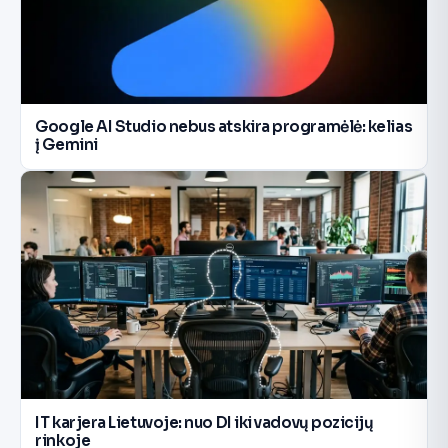
Google AI Studio nebus atskira programėlė: kelias
į Gemini
IT karjera Lietuvoje: nuo DI iki vadovų pozicijų
rinkoje