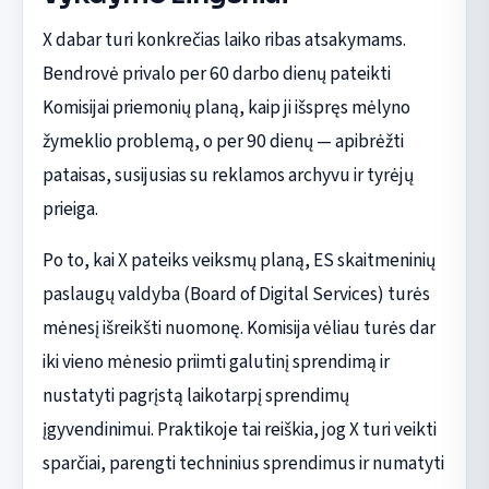
X dabar turi konkrečias laiko ribas atsakymams.
Bendrovė privalo per 60 darbo dienų pateikti
Komisijai priemonių planą, kaip ji išspręs mėlyno
žymeklio problemą, o per 90 dienų — apibrėžti
pataisas, susijusias su reklamos archyvu ir tyrėjų
prieiga.
Po to, kai X pateiks veiksmų planą, ES skaitmeninių
paslaugų valdyba (Board of Digital Services) turės
mėnesį išreikšti nuomonę. Komisija vėliau turės dar
iki vieno mėnesio priimti galutinį sprendimą ir
nustatyti pagrįstą laikotarpį sprendimų
įgyvendinimui. Praktikoje tai reiškia, jog X turi veikti
sparčiai, parengti techninius sprendimus ir numatyti