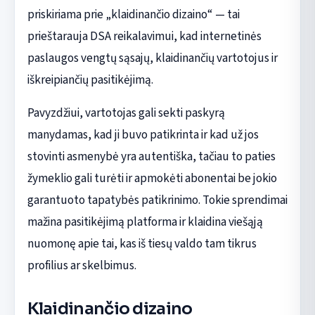
priskiriama prie „klaidinančio dizaino“ — tai
prieštarauja DSA reikalavimui, kad internetinės
paslaugos vengtų sąsajų, klaidinančių vartotojus ir
iškreipiančių pasitikėjimą.
Pavyzdžiui, vartotojas gali sekti paskyrą
manydamas, kad ji buvo patikrinta ir kad už jos
stovinti asmenybė yra autentiška, tačiau to paties
žymeklio gali turėti ir apmokėti abonentai be jokio
garantuoto tapatybės patikrinimo. Tokie sprendimai
mažina pasitikėjimą platforma ir klaidina viešąją
nuomonę apie tai, kas iš tiesų valdo tam tikrus
profilius ar skelbimus.
Klaidinančio dizaino