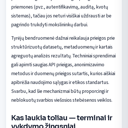
priemones (pvz., autentifikavimą, auditą, kvotų
sistemas), tačiau jos neturi visiškai uždrausti ar be
pagrindo trukdyti mokslininkų darbui.
Tyrėjų bendruomenė dažnai reikalauja prieigos prie
struktūrizuotų datasetų, metaduomenų ir kartais
agreguotų analizės rezultatų. Techniniai sprendimai
gali apimti saugias API prieigas, anonimizavimo
metodus ir duomenų prieigos sutartis, kurios aiškiai
apibrėžia naudojimo sąlygas ir etikos standartus.
Svarbu, kad šie mechanizmai būtų proporcingi ir
neblokuotų svarbios viešosios stebėsenos veiklos.
Kas laukia toliau — terminai ir
vykdymo žingsniai