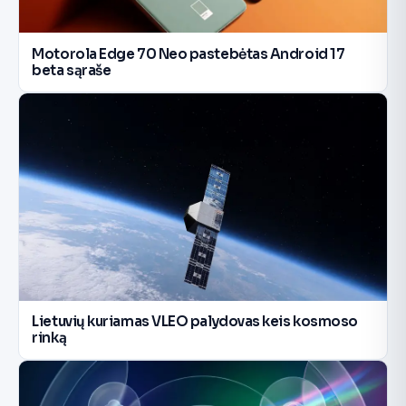
Motorola Edge 70 Neo pastebėtas Android 17
beta sąraše
Lietuvių kuriamas VLEO palydovas keis kosmoso
rinką