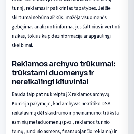
turinį, reklamas ir patikrintas tapatybes. Jei šie
skirtumai nebūna aiškūs, mažėja visuomenės
gebėjimas analizuoti informacijos šaltinius ir vertinti
rizikas, tokius kaip dezinformacija ar apgaulingi
skelbimai.
Reklamos archyvo trūkumai:
trūkstami duomenys ir
nereikalingi kliuviniai
Bauda taip pat nukreipta į X reklamos archyvą.
Komisija pažymėjo, kad archyvas neatitiko DSA
reikalavimų dėl skaidrumo ir prieinamumo: trūksta
esminių metaduomenų (pvz., reklamos turinio
temų, juridinio asmens, finansuojančio reklamą) ir