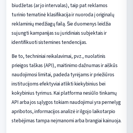
biudžetas (ar jo intervalas), taip pat reklamos
turinio tematinė klasifikacija ir nuoroda į originalų
reklaminių medžiagų failą. Šie duomenys leidžia
sujungti kampanijas su juridiniais subjektais ir
identifikuoti sistemines tendencijas.
Be to, techniniai reikalavimai, pvz., nuolatinis
prieigos taškas (API), maitinimo dažnumas ir aiškūs
naudojimosi limitai, padeda tyrėjams ir priežiūros
institucijoms efektyviai atlikti kiekybinius bei
kokybinius tyrimus. Kai platforma nesiūlo tinkamų
API arba jos sąlygos tokiam naudojimui yra pernelyg
apribotos, informacijos analizė ir ilgojo laikotarpio
stebėjimas tampa neįmanomi arba brangiai kainuoja.