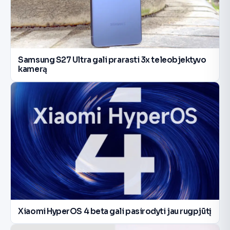
Samsung S27 Ultra gali prarasti 3x teleobjektyvo
kamerą
Xiaomi HyperOS 4 beta gali pasirodyti jau rugpjūtį