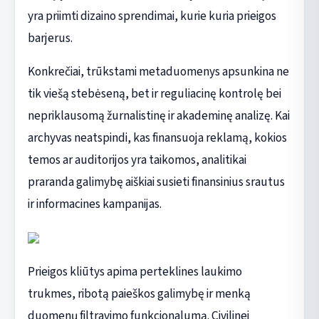
yra priimti dizaino sprendimai, kurie kuria prieigos
barjerus.
Konkrečiai, trūkstami metaduomenys apsunkina ne
tik viešą stebėseną, bet ir reguliacinę kontrolę bei
nepriklausomą žurnalistinę ir akademinę analizę. Kai
archyvas neatspindi, kas finansuoja reklamą, kokios
temos ar auditorijos yra taikomos, analitikai
praranda galimybę aiškiai susieti finansinius srautus
ir informacines kampanijas.
Prieigos kliūtys apima perteklines laukimo
trukmes, ribotą paieškos galimybę ir menką
duomenų filtravimo funkcionalumą. Civilinei