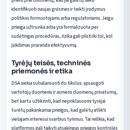
prieiti prie duomenų, kad jie galėtų laiku
identifikuoti naujas grėsmes ir teikti įrodymus
politikos formuotojams arba regulatoriams. Jeigu
prieiga užtrunka arba yra formalizuota per
sudėtingas procedūras, rizika gali plisti iki tol, kol
įsikišimas praranda efektyvumą.
Tyrėjų teisės, techninės
priemonės ir etika
DSA siekia subalansuoti du tikslus: apsaugoti
vartotojų duomenis ir asmens duomenų privatumą,
bet kartu užtikrinti, kad nepriklausomi tyrėjai
turėtų pakankamai prieigos, kad galėtų atlikti
viešajam interesui svarbius tyrimus. Tai reiškia, kad
platformos gali taikyti atsakingas prieigos kontrolės