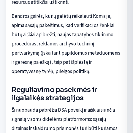
resursus atitikčiai užtikrinti.
Bendros gairės, kurių galėtų reikalauti Komisija,
apima sąsajų pakeitimus, kad verifikacijos ženklai
būtų aiškiai apibrėžti, naujas tapatybės tikrinimo
procedūras, reklamos archyvo techninį
pertvarkymą (įskaitant papildomus metaduomenis
ir geresnę paiešką), taip pat išplėstą ir
operatyvesnę tyrėjų prieigos politiką.
Reguliavimo pasekmės ir
ilgalaikės strategijos
Ši nuobauda pabrėžia DSA poveikį ir aiškiai siunčia
signalą visoms didelėms platformoms: sąsajų
dizainas ir skaidrumo priemonės turi būti kuriamos