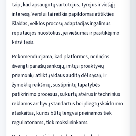
taip, kad apsaugotų vartotojus, tyrėjus ir viešąjį
interesą. Verslui tai reiškia papildomas atitikties
išlaidas, veiklos procesų adaptacijas ir galimus
reputacijos nuostolius, jei viešumas ir pasitikėjimo
krizė tęsis.
Rekomenduojama, kad platformos, norinčios
išvengti panašių sankcijų, imtųsi proaktyvių
priemonių: atliktų vidaus auditą dėl sąsajų ir
žymeklių reikšmių, sustiprintų tapatybės
patikrinimo procesus, sukurtų atvirus ir techninius
reklamos archyvų standartus bei įdiegtų skaidrumo
ataskaitas, kurios būtų lengvai prieinamos tiek
reguliatoriams, tiek mokslininkams.