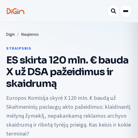
Digin
Naujienos
STRAIPSNIS
ES skirta 120 mln. € bauda
X už DSA pažeidimus ir
skaidrumą
Europos Komisija skyrė X 120 mln. € baudą už
Skaitmeninių paslaugų akto pažeidimus: klaidinantį
mėlyną žymeklį, nepakankamą reklamos archyvo
skaidrumą ir ribotą tyrėjų prieigą. Kas keisis ir kokie
terminai?