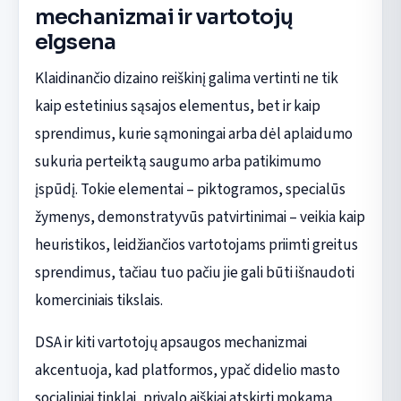
mechanizmai ir vartotojų
elgsena
Klaidinančio dizaino reiškinį galima vertinti ne tik
kaip estetinius sąsajos elementus, bet ir kaip
sprendimus, kurie sąmoningai arba dėl aplaidumo
sukuria perteiktą saugumo arba patikimumo
įspūdį. Tokie elementai – piktogramos, specialūs
žymenys, demonstratyvūs patvirtinimai – veikia kaip
heuristikos, leidžiančios vartotojams priimti greitus
sprendimus, tačiau tuo pačiu jie gali būti išnaudoti
komerciniais tikslais.
DSA ir kiti vartotojų apsaugos mechanizmai
akcentuoja, kad platformos, ypač didelio masto
socialiniai tinklai, privalo aiškiai atskirti mokamą