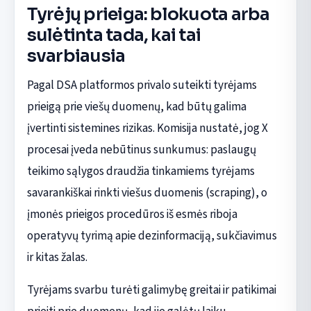
Tyrėjų prieiga: blokuota arba
sulėtinta tada, kai tai
svarbiausia
Pagal DSA platformos privalo suteikti tyrėjams
prieigą prie viešų duomenų, kad būtų galima
įvertinti sistemines rizikas. Komisija nustatė, jog X
procesai įveda nebūtinus sunkumus: paslaugų
teikimo sąlygos draudžia tinkamiems tyrėjams
savarankiškai rinkti viešus duomenis (scraping), o
įmonės prieigos procedūros iš esmės riboja
operatyvų tyrimą apie dezinformaciją, sukčiavimus
ir kitas žalas.
Tyrėjams svarbu turėti galimybę greitai ir patikimai