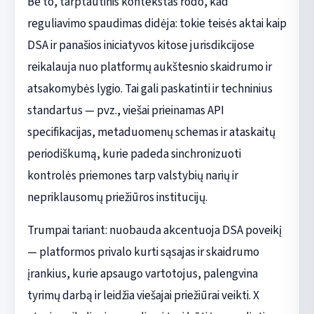
Be to, tarptautinis kontekstas rodo, kad
reguliavimo spaudimas didėja: tokie teisės aktai kaip
DSA ir panašios iniciatyvos kitose jurisdikcijose
reikalauja nuo platformų aukštesnio skaidrumo ir
atsakomybės lygio. Tai gali paskatinti ir techninius
standartus — pvz., viešai prieinamas API
specifikacijas, metaduomenų schemas ir ataskaitų
periodiškumą, kurie padeda sinchronizuoti
kontrolės priemones tarp valstybių narių ir
nepriklausomų priežiūros institucijų.
Trumpai tariant: nuobauda akcentuoja DSA poveikį
— platformos privalo kurti sąsajas ir skaidrumo
įrankius, kurie apsaugo vartotojus, palengvina
tyrimų darbą ir leidžia viešajai priežiūrai veikti. X