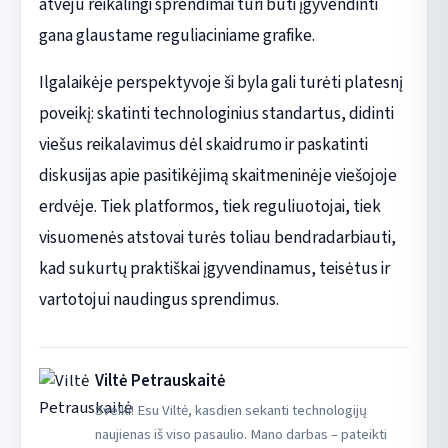
atveju reikalingi sprendimai turi būti įgyvendinti
gana glaustame reguliaciniame grafike.
Ilgalaikėje perspektyvoje ši byla gali turėti platesnį
poveikį: skatinti technologinius standartus, didinti
viešus reikalavimus dėl skaidrumo ir paskatinti
diskusijas apie pasitikėjimą skaitmeninėje viešojoje
erdvėje. Tiek platformos, tiek reguliuotojai, tiek
visuomenės atstovai turės toliau bendradarbiauti,
kad sukurtų praktiškai įgyvendinamus, teisėtus ir
vartotojui naudingus sprendimus.
Viltė Petrauskaitė
Sveiki! Esu Viltė, kasdien sekanti technologijų
naujienas iš viso pasaulio. Mano darbas – pateikti