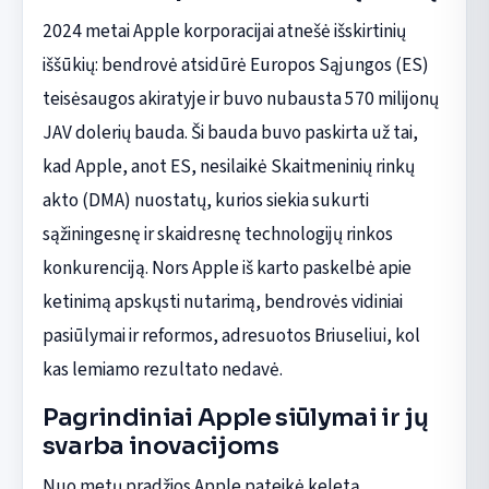
2024 metai Apple korporacijai atnešė išskirtinių
iššūkių: bendrovė atsidūrė Europos Sąjungos (ES)
teisėsaugos akiratyje ir buvo nubausta 570 milijonų
JAV dolerių bauda. Ši bauda buvo paskirta už tai,
kad Apple, anot ES, nesilaikė Skaitmeninių rinkų
akto (DMA) nuostatų, kurios siekia sukurti
sąžiningesnę ir skaidresnę technologijų rinkos
konkurenciją. Nors Apple iš karto paskelbė apie
ketinimą apskųsti nutarimą, bendrovės vidiniai
pasiūlymai ir reformos, adresuotos Briuseliui, kol
kas lemiamo rezultato nedavė.
Pagrindiniai Apple siūlymai ir jų
svarba inovacijoms
Nuo metų pradžios Apple pateikė keletą