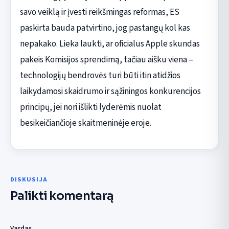
savo veiklą ir įvesti reikšmingas reformas, ES
paskirta bauda patvirtino, jog pastangų kol kas
nepakako. Lieka laukti, ar oficialus Apple skundas
pakeis Komisijos sprendimą, tačiau aišku viena –
technologijų bendrovės turi būti itin atidžios
laikydamosi skaidrumo ir sąžiningos konkurencijos
principų, jei nori išlikti lyderėmis nuolat
besikeičiančioje skaitmeninėje eroje.
DISKUSIJA
Palikti komentarą
Vardas