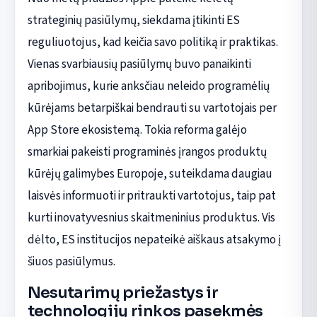
strateginių pasiūlymų, siekdama įtikinti ES
reguliuotojus, kad keičia savo politiką ir praktikas.
Vienas svarbiausių pasiūlymų buvo panaikinti
apribojimus, kurie anksčiau neleido programėlių
kūrėjams betarpiškai bendrauti su vartotojais per
App Store ekosistemą. Tokia reforma galėjo
smarkiai pakeisti programinės įrangos produktų
kūrėjų galimybes Europoje, suteikdama daugiau
laisvės informuoti ir pritraukti vartotojus, taip pat
kurti inovatyvesnius skaitmeninius produktus. Vis
dėlto, ES institucijos nepateikė aiškaus atsakymo į
šiuos pasiūlymus.
Nesutarimų priežastys ir
technologijų rinkos pasekmės