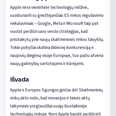
Apple nėra vienintelė technologijų milžinė,
susidurianti su griežtėjančiais ES rinkos reguliavimo
reikalavimais – Google, Meta ir Microsoft taip pat
nuolat peržiūri savo verslo strategijas, kad
prisitaikytų prie naujų skaitmeninės rinkos taisyklių.
Tokie pokyčiai skatina didesnę konkurenciją ir
naujovių diegimą visoje Europoje, tuo pačiu atveria
naujų galimybių vartotojams ir kūrėjams.
Išvada
Apple ir Europos Sąjungos ginčas dėl Skaitmeninių
rinkų akto rodo, kad inovacijos ir teisės aktų
laikymasis yra glaudžiai susiję šiuolaikinėje
technologijų rinkoje. Nors Apple bandė peržiūrėti