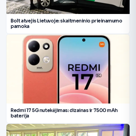
Bolt atvejis Lietuvoje: skaitmeninio prieinamumo
pamoka
Redmi 17 5G nutekėjimas: dizainas ir 7500 mAh
baterija