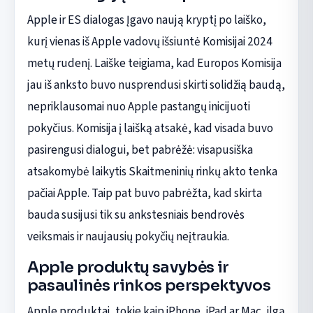
Apple ir ES dialogas Įgavo naują kryptį po laiško,
kurį vienas iš Apple vadovų išsiuntė Komisijai 2024
metų rudenį. Laiške teigiama, kad Europos Komisija
jau iš anksto buvo nusprendusi skirti solidžią baudą,
nepriklausomai nuo Apple pastangų inicijuoti
pokyčius. Komisija į laišką atsakė, kad visada buvo
pasirengusi dialogui, bet pabrėžė: visapusiška
atsakomybė laikytis Skaitmeninių rinkų akto tenka
pačiai Apple. Taip pat buvo pabrėžta, kad skirta
bauda susijusi tik su ankstesniais bendrovės
veiksmais ir naujausių pokyčių neįtraukia.
Apple produktų savybės ir
pasaulinės rinkos perspektyvos
Apple produktai, tokie kaip iPhone, iPad ar Mac, ilgą