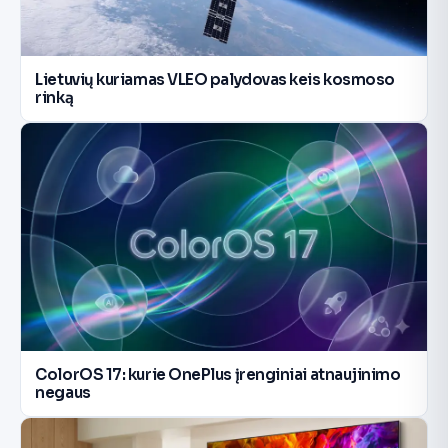
Lietuvių kuriamas VLEO palydovas keis kosmoso
rinką
ColorOS 17: kurie OnePlus įrenginiai atnaujinimo
negaus