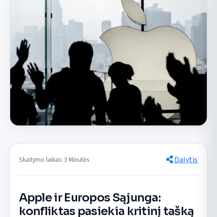
Dalytis
Skaitymo laikas: 3 Minutės
Apple ir Europos Sąjunga:
konfliktas pasiekia kritinį tašką