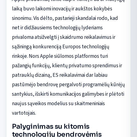
laiką buvo laikomi inovacijų ir aukštos kokybės
sinonimu. Vis dėlto, pastarieji skandalai rodo, kad
net ir didžiausiems technologijų lyderiams
privaloma atsižvelgti į skaidrumo reikalavimus ir
sąžiningą konkurenciją Europos technologijų
rinkoje. Nors Apple siūlomos platformos turi
pažangių funkcijų, klientų privatumo sprendimus ir
patrauklų dizainą, ES reikalavimai dar labiau
pastūmėjo bendrovę pergalvoti programėlių kūrėjų
santykius, išskirti komunikacijos galimybes ir plėtoti
naujus sąveikos modelius su skaitmeniniais
vartotojais.
Palyginimas su kitomis
technologijų bendrovėmis