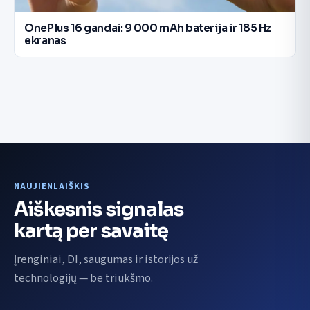
OnePlus 16 gandai: 9 000 mAh baterija ir 185 Hz
ekranas
NAUJIENLAIŠKIS
Aiškesnis signalas
kartą per savaitę
Įrenginiai, DI, saugumas ir istorijos už
technologijų — be triukšmo.