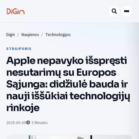
Digin
Naujienos
Technologijos
STRAIPSNIS
Apple nepavyko išspręsti
nesutarimų su Europos
Sąjunga: didžiulė bauda ir
nauji iššūkiai technologijų
rinkoje
2025-05-09
3
Minutės