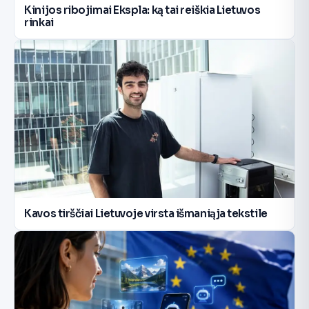
Kinijos ribojimai Ekspla: ką tai reiškia Lietuvos
rinkai
Kavos tirščiai Lietuvoje virsta išmaniąja tekstile