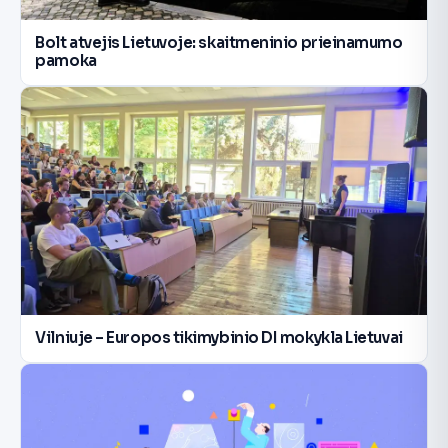
Bolt atvejis Lietuvoje: skaitmeninio prieinamumo
pamoka
Vilniuje – Europos tikimybinio DI mokykla Lietuvai