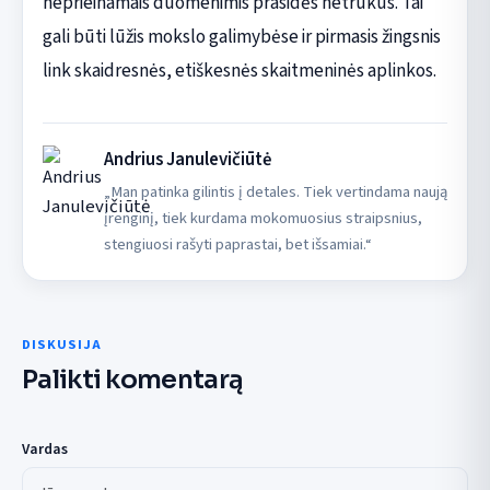
neprieinamais duomenimis prasidės netrukus. Tai
gali būti lūžis mokslo galimybėse ir pirmasis žingsnis
link skaidresnės, etiškesnės skaitmeninės aplinkos.
Andrius Janulevičiūtė
„Man patinka gilintis į detales. Tiek vertindama naują
įrenginį, tiek kurdama mokomuosius straipsnius,
stengiuosi rašyti paprastai, bet išsamiai.“
DISKUSIJA
Palikti komentarą
Vardas