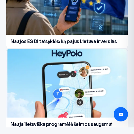
Naujos ES DI taisyklės: ką pajus Lietuva ir verslas
Nauja lietuviška programėlė šeimos saugumui
Lietuvoje