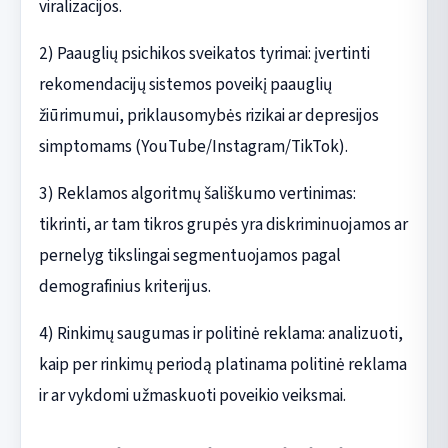
viralizacijos.
2) Paauglių psichikos sveikatos tyrimai: įvertinti
rekomendacijų sistemos poveikį paauglių
žiūrimumui, priklausomybės rizikai ar depresijos
simptomams (YouTube/Instagram/TikTok).
3) Reklamos algoritmų šališkumo vertinimas:
tikrinti, ar tam tikros grupės yra diskriminuojamos ar
pernelyg tikslingai segmentuojamos pagal
demografinius kriterijus.
4) Rinkimų saugumas ir politinė reklama: analizuoti,
kaip per rinkimų periodą platinama politinė reklama
ir ar vykdomi užmaskuoti poveikio veiksmai.