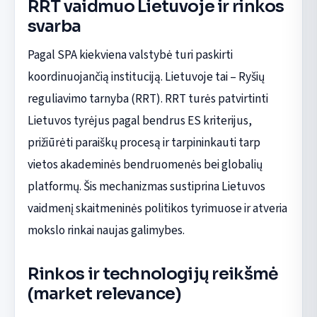
RRT vaidmuo Lietuvoje ir rinkos
svarba
Pagal SPA kiekviena valstybė turi paskirti
koordinuojančią instituciją. Lietuvoje tai – Ryšių
reguliavimo tarnyba (RRT). RRT turės patvirtinti
Lietuvos tyrėjus pagal bendrus ES kriterijus,
prižiūrėti paraiškų procesą ir tarpininkauti tarp
vietos akademinės bendruomenės bei globalių
platformų. Šis mechanizmas sustiprina Lietuvos
vaidmenį skaitmeninės politikos tyrimuose ir atveria
mokslo rinkai naujas galimybes.
Rinkos ir technologijų reikšmė
(market relevance)