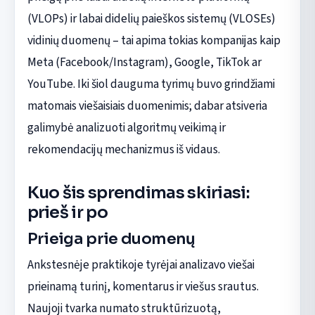
(VLOPs) ir labai didelių paieškos sistemų (VLOSEs)
vidinių duomenų – tai apima tokias kompanijas kaip
Meta (Facebook/Instagram), Google, TikTok ar
YouTube. Iki šiol dauguma tyrimų buvo grindžiami
matomais viešaisiais duomenimis; dabar atsiveria
galimybė analizuoti algoritmų veikimą ir
rekomendacijų mechanizmus iš vidaus.
Kuo šis sprendimas skiriasi:
prieš ir po
Prieiga prie duomenų
Ankstesnėje praktikoje tyrėjai analizavo viešai
prieinamą turinį, komentarus ir viešus srautus.
Naujoji tvarka numato struktūrizuotą,