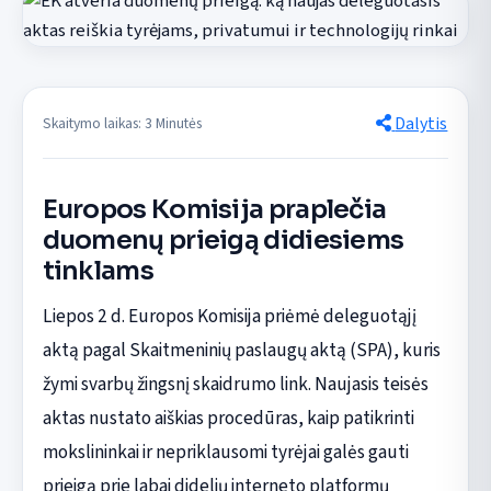
Dalytis
Skaitymo laikas: 3 Minutės
Europos Komisija praplečia
duomenų prieigą didiesiems
tinklams
Liepos 2 d. Europos Komisija priėmė deleguotąjį
aktą pagal Skaitmeninių paslaugų aktą (SPA), kuris
žymi svarbų žingsnį skaidrumo link. Naujasis teisės
aktas nustato aiškias procedūras, kaip patikrinti
mokslininkai ir nepriklausomi tyrėjai galės gauti
prieigą prie labai didelių interneto platformų