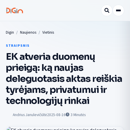
Digin
Naujienos
Vietinis
STRAIPSNIS
EK atveria duomenų
prieigą: ką naujas
deleguotasis aktas reiškia
tyrėjams, privatumui ir
technologijų rinkai
Andrius Janulevičiūtė
2025-08-16
3
Minutės