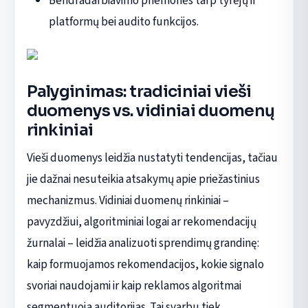
Bendradarbiavimo priemonės tarp tyrėjų ir
platformų bei audito funkcijos.
Palyginimas: tradiciniai vieši
duomenys vs. vidiniai duomenų
rinkiniai
Vieši duomenys leidžia nustatyti tendencijas, tačiau
jie dažnai nesuteikia atsakymų apie priežastinius
mechanizmus. Vidiniai duomenų rinkiniai –
pavyzdžiui, algoritminiai logai ar rekomendacijų
žurnalai – leidžia analizuoti sprendimų grandinę:
kaip formuojamos rekomendacijos, kokie signalo
svoriai naudojami ir kaip reklamos algoritmai
segmentuoja auditorijas. Tai svarbu tiek