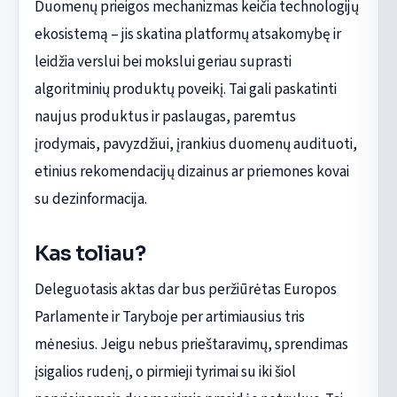
Duomenų prieigos mechanizmas keičia technologijų
ekosistemą – jis skatina platformų atsakomybę ir
leidžia verslui bei mokslui geriau suprasti
algoritminių produktų poveikį. Tai gali paskatinti
naujus produktus ir paslaugas, paremtus
įrodymais, pavyzdžiui, įrankius duomenų audituoti,
etinius rekomendacijų dizainus ar priemones kovai
su dezinformacija.
Kas toliau?
Deleguotasis aktas dar bus peržiūrėtas Europos
Parlamente ir Taryboje per artimiausius tris
mėnesius. Jeigu nebus prieštaravimų, sprendimas
įsigalios rudenį, o pirmieji tyrimai su iki šiol