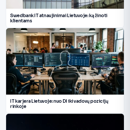
Swedbank IT atnaujinimai Lietuvoje: ką žinoti
klientams
IT karjera Lietuvoje: nuo DI iki vadovų pozicijų
rinkoje