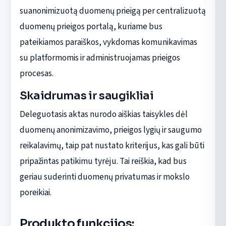
suanonimizuotą duomenų prieigą per centralizuotą
duomenų prieigos portalą, kuriame bus
pateikiamos paraiškos, vykdomas komunikavimas
su platformomis ir administruojamas prieigos
procesas.
Skaidrumas ir saugikliai
Deleguotasis aktas nurodo aiškias taisykles dėl
duomenų anonimizavimo, prieigos lygių ir saugumo
reikalavimų, taip pat nustato kriterijus, kas gali būti
pripažintas patikimu tyrėju. Tai reiškia, kad bus
geriau suderinti duomenų privatumas ir mokslo
poreikiai.
Produkto funkcijos: