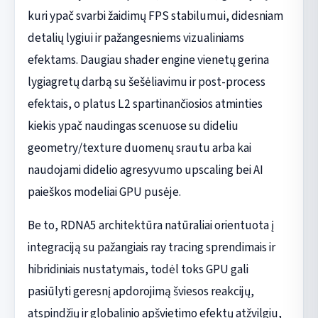
kuri ypač svarbi žaidimų FPS stabilumui, didesniam
detalių lygiui ir pažangesniems vizualiniams
efektams. Daugiau shader engine vienetų gerina
lygiagretų darbą su šešėliavimu ir post-process
efektais, o platus L2 spartinančiosios atminties
kiekis ypač naudingas scenuose su dideliu
geometry/texture duomenų srautu arba kai
naudojami didelio agresyvumo upscaling bei AI
paieškos modeliai GPU pusėje.
Be to, RDNA5 architektūra natūraliai orientuota į
integraciją su pažangiais ray tracing sprendimais ir
hibridiniais nustatymais, todėl toks GPU gali
pasiūlyti geresnį apdorojimą šviesos reakcijų,
atspindžių ir globalinio apšvietimo efektų atžvilgiu,