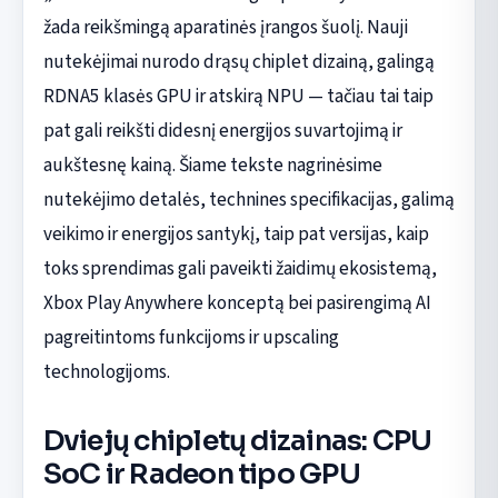
žada reikšmingą aparatinės įrangos šuolį. Nauji
nutekėjimai nurodo drąsų chiplet dizainą, galingą
RDNA5 klasės GPU ir atskirą NPU — tačiau tai taip
pat gali reikšti didesnį energijos suvartojimą ir
aukštesnę kainą. Šiame tekste nagrinėsime
nutekėjimo detalės, technines specifikacijas, galimą
veikimo ir energijos santykį, taip pat versijas, kaip
toks sprendimas gali paveikti žaidimų ekosistemą,
Xbox Play Anywhere konceptą bei pasirengimą AI
pagreitintoms funkcijoms ir upscaling
technologijoms.
Dviejų chipletų dizainas: CPU
SoC ir Radeon tipo GPU