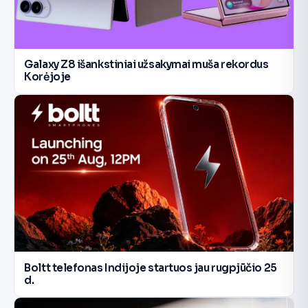
Galaxy Z8 išankstiniai užsakymai muša rekordus
Korėjoje
Boltt telefonas Indijoje startuos jau rugpjūčio 25
d.