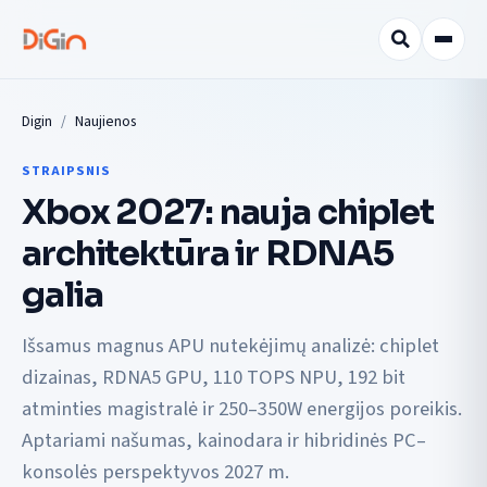
Digin
Naujienos
STRAIPSNIS
Xbox 2027: nauja chiplet
architektūra ir RDNA5
galia
Išsamus magnus APU nutekėjimų analizė: chiplet
dizainas, RDNA5 GPU, 110 TOPS NPU, 192 bit
atminties magistralė ir 250–350W energijos poreikis.
Aptariami našumas, kainodara ir hibridinės PC–
konsolės perspektyvos 2027 m.