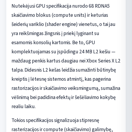
Nutekėjusi GPU specifikacija nurodo 68 RDNA5
skaičiavimo blokus (compute units) ir keturias
šeiderių variklio (shader engine) vienetus, o tai jau
yra reikšmingas žingsnis į priekį lyginant su
esamomis konsolių kartomis. Be to, GPU
komplektuojamas su įspūdingu 24 MB L2 kešiu —
maždaug penkis kartus daugiau nei Xbox Series X L2
talpa. Didesnis L2 kešas leidžia sumažinti būtinybę
kreiptis į lėtesnę sistemos atmintį, kas pagerina
rastorizacijos ir skaičiavimo veiksmingumą, sumažina
vėlinimą bei padidina efektų ir šešėliavimo kokybę
realiu laiku.
Tokios specifikacijos signalizuoja stipresnę
rasterizacijos ir compute (skaičiavimo) galimybę,