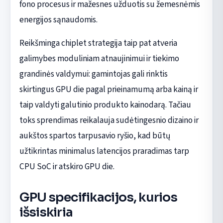
fono procesus ir mažesnes užduotis su žemesnėmis
energijos sąnaudomis.
Reikšminga chiplet strategija taip pat atveria
galimybes moduliniam atnaujinimui ir tiekimo
grandinės valdymui: gamintojas gali rinktis
skirtingus GPU die pagal prieinamumą arba kainą ir
taip valdyti galutinio produkto kainodarą. Tačiau
toks sprendimas reikalauja sudėtingesnio dizaino ir
aukštos spartos tarpusavio ryšio, kad būtų
užtikrintas minimalus latencijos praradimas tarp
CPU SoC ir atskiro GPU die.
GPU specifikacijos, kurios
išsiskiria