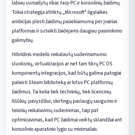
labiau sumaišytų ribas tarp PC ir konsolinių žaidimų.
Tokia strategija atitiktų „Microsoft“ ilgalaikes
ambicijas plėsti žaidimų pasiekiamumą per įvairias
platformas ir suteikti žaidėjams daugiau pasirinkimo
galimybių.
Hibridinis modelis reikalautų suderinamumo
sluoksnių, virtualizacijos ar net tam tikrų PC OS
komponentų integracijos, kad būtų galima patogiai
paleisti Steam biblioteką ar kitus PC platformų
žaidimus. Tai kelia tiek techninių, tiek licencinių
iššūkių: pavyzdžiui, skirtingų paslaugų saugumo ir
teisinių reikalavimų suderinimas, taip pat
optimizavimas, kad PC žaidimai veiktų sklandžiai ant
konsolinio aparatinio lygio su minimaliais