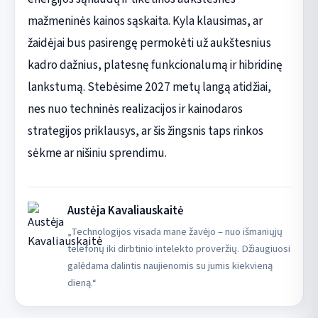
mažmeninės kainos sąskaita. Kyla klausimas, ar
žaidėjai bus pasirengę permokėti už aukštesnius
kadro dažnius, platesnę funkcionalumą ir hibridinę
lankstumą. Stebėsime 2027 metų langą atidžiai,
nes nuo techninės realizacijos ir kainodaros
strategijos priklausys, ar šis žingsnis taps rinkos
sėkme ar nišiniu sprendimu.
Austėja Kavaliauskaitė
„Technologijos visada mane žavėjo – nuo išmaniųjų
telefonų iki dirbtinio intelekto proveržių. Džiaugiuosi
galėdama dalintis naujienomis su jumis kiekvieną
dieną.“