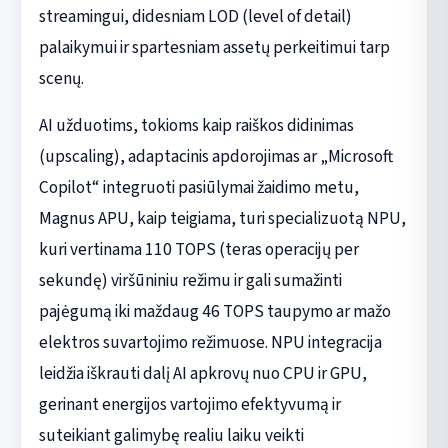
streamingui, didesniam LOD (level of detail)
palaikymui ir spartesniam assetų perkeitimui tarp
scenų.
AI užduotims, tokioms kaip raiškos didinimas
(upscaling), adaptacinis apdorojimas ar „Microsoft
Copilot“ integruoti pasiūlymai žaidimo metu,
Magnus APU, kaip teigiama, turi specializuotą NPU,
kuri vertinama 110 TOPS (teras operacijų per
sekundę) viršūniniu režimu ir gali sumažinti
pajėgumą iki maždaug 46 TOPS taupymo ar mažo
elektros suvartojimo režimuose. NPU integracija
leidžia iškrauti dalį AI apkrovų nuo CPU ir GPU,
gerinant energijos vartojimo efektyvumą ir
suteikiant galimybę realiu laiku veikti