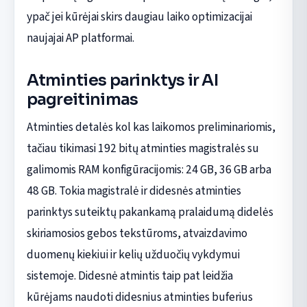
ypač jei kūrėjai skirs daugiau laiko optimizacijai
naujajai AP platformai.
Atminties parinktys ir AI
pagreitinimas
Atminties detalės kol kas laikomos preliminariomis,
tačiau tikimasi 192 bitų atminties magistralės su
galimomis RAM konfigūracijomis: 24 GB, 36 GB arba
48 GB. Tokia magistralė ir didesnės atminties
parinktys suteiktų pakankamą pralaidumą didelės
skiriamosios gebos tekstūroms, atvaizdavimo
duomenų kiekiui ir kelių užduočių vykdymui
sistemoje. Didesnė atmintis taip pat leidžia
kūrėjams naudoti didesnius atminties buferius