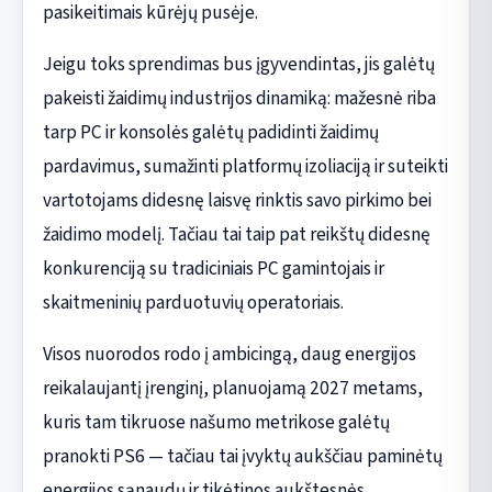
pasikeitimais kūrėjų pusėje.
Jeigu toks sprendimas bus įgyvendintas, jis galėtų
pakeisti žaidimų industrijos dinamiką: mažesnė riba
tarp PC ir konsolės galėtų padidinti žaidimų
pardavimus, sumažinti platformų izoliaciją ir suteikti
vartotojams didesnę laisvę rinktis savo pirkimo bei
žaidimo modelį. Tačiau tai taip pat reikštų didesnę
konkurenciją su tradiciniais PC gamintojais ir
skaitmeninių parduotuvių operatoriais.
Visos nuorodos rodo į ambicingą, daug energijos
reikalaujantį įrenginį, planuojamą 2027 metams,
kuris tam tikruose našumo metrikose galėtų
pranokti PS6 — tačiau tai įvyktų aukščiau paminėtų
energijos sąnaudų ir tikėtinos aukštesnės