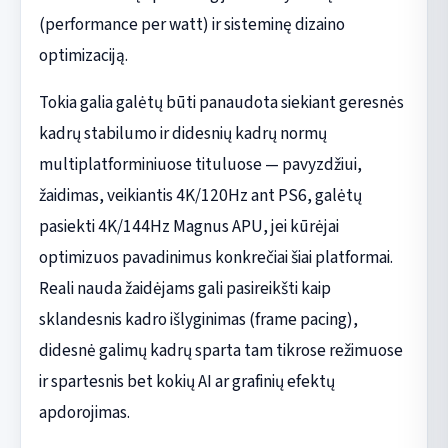
(performance per watt) ir sisteminę dizaino
optimizaciją.
Tokia galia galėtų būti panaudota siekiant geresnės
kadrų stabilumo ir didesnių kadrų normų
multiplatforminiuose tituluose — pavyzdžiui,
žaidimas, veikiantis 4K/120Hz ant PS6, galėtų
pasiekti 4K/144Hz Magnus APU, jei kūrėjai
optimizuos pavadinimus konkrečiai šiai platformai.
Reali nauda žaidėjams gali pasireikšti kaip
sklandesnis kadro išlyginimas (frame pacing),
didesnė galimų kadrų sparta tam tikrose režimuose
ir spartesnis bet kokių AI ar grafinių efektų
apdorojimas.