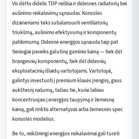
Vis dėlto didelis TDP reiškia ir didesnes radiatorių bei
aušinimo reikalavimų sąnaudas. Konsolės
dizaineriams teks subalansuoti ventiliatorių
triukšmą, aušinimo efektyvumą ir komponentų
patikimumą. Didesnė energijos sąnauda taip pat
tiesiogiai paveiks galutinę gaminio kainą — tiek dėl
brangesnių komponentų, tiek dėl didesnių
eksploatacinių išlaidų vartotojams. Vartotojai,
galintys investuoti į premium klasės įrenginį, gaus
aukštesnį našumą, tačiau tie, kurie labiau
koncentruojasi į energijos taupymą ir žemesnę
kainą, gali rinktis alternatyvas arba žemesnės spec
konsolės modelius.
Be to, reikšmingi energijos reikalavimai gali turėti