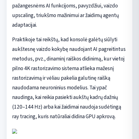
pažangesnėms AI funkcijoms, pavyzdžiui, vaizdo
upscaling, triukšmo mažinimui ar žaidimų agentų
adaptacijai.
Praktikoje tai reikštų, kad konsolė galėtų siūlyti
aukštesnę vaizdo kokybę naudojant AI pagreitintus
metodus, pvz., dinaminį raiškos didinimą, kur vietoj
pilno 4K rastorizavimo sistema atlieka mažesnį
rastorizavimą ir vėliau pakelia galutinę raišką
naudodama neuroninius modelius. Tai ypač
naudinga, kai reikia pasiekti aukštų kadrų dažnių
(120–144 Hz) arba kai žaidimai naudoja sudėtingą
ray tracing, kuris natūraliai didina GPU apkrovą.