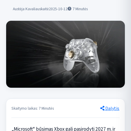
Austėja Kavaliauskaitė
2025-10-12
7
Minutės
Dalytis
Skaitymo laikas: 7 Minutės
„Microsoft“ būsimas Xbox gali pasirodyti 2027 m. ir