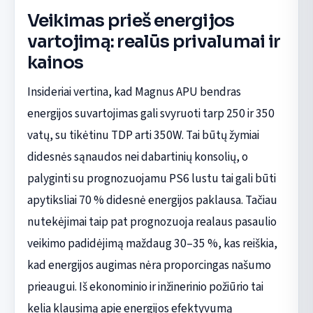
Veikimas prieš energijos
vartojimą: realūs privalumai ir
kainos
Insideriai vertina, kad Magnus APU bendras
energijos suvartojimas gali svyruoti tarp 250 ir 350
vatų, su tikėtinu TDP arti 350W. Tai būtų žymiai
didesnės sąnaudos nei dabartinių konsolių, o
palyginti su prognozuojamu PS6 lustu tai gali būti
apytiksliai 70 % didesnė energijos paklausa. Tačiau
nutekėjimai taip pat prognozuoja realaus pasaulio
veikimo padidėjimą maždaug 30–35 %, kas reiškia,
kad energijos augimas nėra proporcingas našumo
prieaugui. Iš ekonominio ir inžinerinio požiūrio tai
kelia klausimą apie energijos efektyvumą