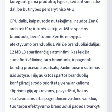
koreguoti gama produktų lygius, keičiant vieną die
dalį be būtinybės perdaryti viso APU.
CPU dalis, kaip nurodo nutekėjimai, naudos Zen 6
architektūrą ir turės iki trijų aukštos spartos
branduolių bei aštuonis Zen 6c energijos
efektyvumo branduolius. Visi šie branduoliai dalijasi
12 MB L3 spartinančiąja atmintimi, kas leidžia
sumažinti vėlinimą tarp branduolių ir pagerinti
bendrą procesoriaus atsaką žaidimuose ir sistemos
užduotyse. Trijų aukštos spartos branduolių
konfigūracija rodo prioritetą vienai ar kelioms
stiprioms gijų apkrovoms, pavyzdžiui, fizikos
skaičiavimams arba pagrindiniam žaidimo varikliui,
tuo tarpu efektyvumo branduoliai padeda tvarkyti