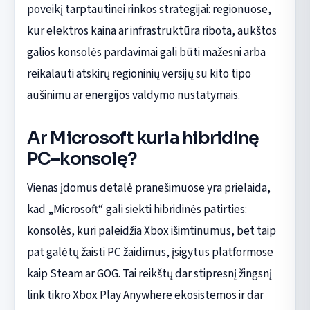
poveikį tarptautinei rinkos strategijai: regionuose,
kur elektros kaina ar infrastruktūra ribota, aukštos
galios konsolės pardavimai gali būti mažesni arba
reikalauti atskirų regioninių versijų su kito tipo
aušinimu ar energijos valdymo nustatymais.
Ar Microsoft kuria hibridinę
PC–konsolę?
Vienas įdomus detalė pranešimuose yra prielaida,
kad „Microsoft“ gali siekti hibridinės patirties:
konsolės, kuri paleidžia Xbox išimtinumus, bet taip
pat galėtų žaisti PC žaidimus, įsigytus platformose
kaip Steam ar GOG. Tai reikštų dar stipresnį žingsnį
link tikro Xbox Play Anywhere ekosistemos ir dar