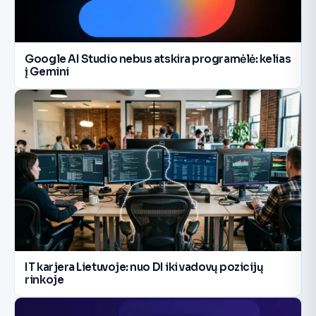
Google AI Studio nebus atskira programėlė: kelias
į Gemini
IT karjera Lietuvoje: nuo DI iki vadovų pozicijų
rinkoje