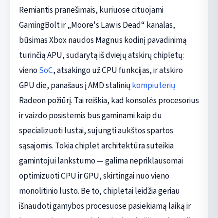
Remiantis pranešimais, kuriuose cituojami
GamingBolt ir „Moore's Law is Dead“ kanalas,
būsimas Xbox naudos Magnus kodinį pavadinimą
turinčią APU, sudarytą iš dviejų atskirų chipletų:
vieno
SoC
, atsakingo už CPU funkcijas, ir atskiro
GPU die, panašaus į AMD stalinių
kompiuterių
Radeon požiūrį. Tai reiškia, kad konsolės procesorius
ir vaizdo posistemis bus gaminami kaip du
specializuoti lustai, sujungti aukštos spartos
sąsajomis. Tokia chiplet architektūra suteikia
gamintojui lankstumo — galima nepriklausomai
optimizuoti CPU ir GPU, skirtingai nuo vieno
monolitinio lusto. Be to, chipletai leidžia geriau
išnaudoti gamybos procesuose pasiekiamą laiką ir