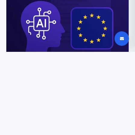
ES DI aktas: privalomas DI turinio žymėjimas
Europoje