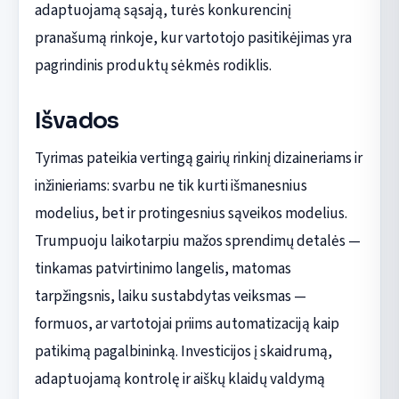
adaptuojamą sąsają, turės konkurencinį
pranašumą rinkoje, kur vartotojo pasitikėjimas yra
pagrindinis produktų sėkmės rodiklis.
Išvados
Tyrimas pateikia vertingą gairių rinkinį dizaineriams ir
inžinieriams: svarbu ne tik kurti išmanesnius
modelius, bet ir protingesnius sąveikos modelius.
Trumpuoju laikotarpiu mažos sprendimų detalės —
tinkamas patvirtinimo langelis, matomas
tarpžingsnis, laiku sustabdytas veiksmas —
formuos, ar vartotojai priims automatizaciją kaip
patikimą pagalbininką. Investicijos į skaidrumą,
adaptuojamą kontrolę ir aiškų klaidų valdymą