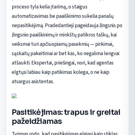
proceso tyla kelia įtarimą, o staigus
automatizavimas be paaiškinimo sukelia panašų
nepasitikėjimą. Pradedantieji pageidauja žingsnis po
žingsnio paaiškinimų ir minkštų patikros taškų, kai
veiksmai turi apčiuopiamų pasekmių — pirkimai,
sąskaitų pakeitimai ar bet kas, ko negalima lengvai
atšaukti. Ekspertai, priešingai, nori, kad agentas
elgtųsi labiau kaip patikimas kolega, o ne kaip
atsargus asistentas.
Pasitikėjimas: trapus ir greitai
pažeidžiamas
Tyrimas rodo, kad pasitikėjimas elgiasi kaip stiklas: