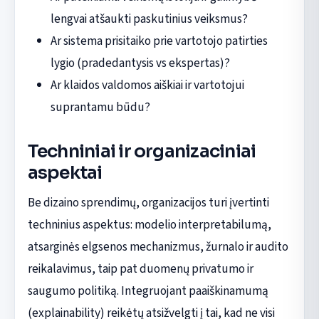
lengvai atšaukti paskutinius veiksmus?
Ar sistema prisitaiko prie vartotojo patirties
lygio (pradedantysis vs ekspertas)?
Ar klaidos valdomos aiškiai ir vartotojui
suprantamu būdu?
Techniniai ir organizaciniai
aspektai
Be dizaino sprendimų, organizacijos turi įvertinti
techninius aspektus: modelio interpretabilumą,
atsarginės elgsenos mechanizmus, žurnalo ir audito
reikalavimus, taip pat duomenų privatumo ir
saugumo politiką. Integruojant paaiškinamumą
(explainability) reikėtų atsižvelgti į tai, kad ne visi