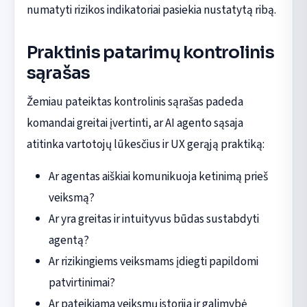
numatyti rizikos indikatoriai pasiekia nustatytą ribą.
Praktinis patarimų kontrolinis
sąrašas
Žemiau pateiktas kontrolinis sąrašas padeda
komandai greitai įvertinti, ar AI agento sąsaja
atitinka vartotojų lūkesčius ir UX gerąją praktiką:
Ar agentas aiškiai komunikuoja ketinimą prieš
veiksmą?
Ar yra greitas ir intuityvus būdas sustabdyti
agentą?
Ar rizikingiems veiksmams įdiegti papildomi
patvirtinimai?
Ar pateikiama veiksmų istorija ir galimybė