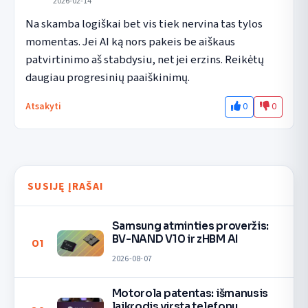
2026-02-14
Na skamba logiškai bet vis tiek nervina tas tylos 
momentas. Jei AI ką nors pakeis be aiškaus 
patvirtinimo aš stabdysiu, net jei erzins. Reikėtų 
daugiau progresinių paaiškinimų.
0
0
Atsakyti
SUSIJĘ ĮRAŠAI
Samsung atminties proveržis:
BV-NAND V10 ir zHBM AI
01
2026-08-07
Motorola patentas: išmanusis
laikrodis virsta telefonu