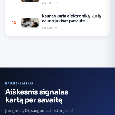
2026-08-07
Kaunas kuria elektroniką, kurią
naudoja visas pasaulis
12
2026-08-07
NAUJIENLAIŠKIS
Aiškesnis signalas
kartą per savaitę
Įrenginiai, DI, saugumas ir istorijos už