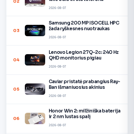
02
2026-08-07
Samsung 200 MP ISOCELL HPC
žada ryškesnes nuotraukas
03
2026-08-07
Lenovo Legion 27Q-2c: 240 Hz
QHD monitorius pigiau
04
2026-08-07
Caviar pristatė prabangius Ray-
Ban išmaniuosius akinius
05
2026-08-07
Honor Win 2: milžiniška baterija
ir 2 nm lustas spalį
06
2026-08-07