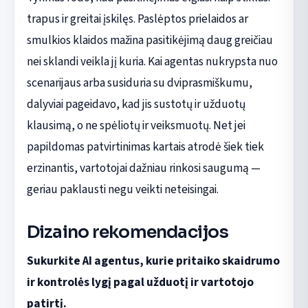
trapus ir greitai įskilęs. Paslėptos prielaidos ar
smulkios klaidos mažina pasitikėjimą daug greičiau
nei sklandi veikla jį kuria. Kai agentas nukrypsta nuo
scenarijaus arba susiduria su dviprasmiškumu,
dalyviai pageidavo, kad jis sustotų ir užduotų
klausimą, o ne spėliotų ir veiksmuotų. Net jei
papildomas patvirtinimas kartais atrodė šiek tiek
erzinantis, vartotojai dažniau rinkosi saugumą —
geriau paklausti negu veikti neteisingai.
Dizaino rekomendacijos
Sukurkite AI agentus, kurie pritaiko skaidrumo
ir kontrolės lygį pagal užduotį ir vartotojo
patirtį.