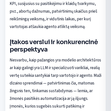
KPI, susijusius su pasitikėjimu ir klaidų tvarkymu,
pvz., abortų dažnumas, patvirtinimų skaičius prieš
reikšmingą veiksmą, ir vidutinis laikas, per kurį
vartotojas atšaukia agento atliktą veiksmą.
Įtakos verslui ir konkurencinė
perspektyva
Nesvarbu, kaip pažangios yra modelio architektūros
ar kaip galingi yra LLM ir specializuoti varikliai, realią
vertę suteikia santykiai tarp vartotojo ir agento. Maži
dizaino sprendimai — patvirtinimas čia, matomas
žingsnis ten, tinkamas sustabdymas — lemia, ar
žmonės pasitikės automatizacija ar ją išjungs.
Įmonės, kurios sugebės sukurti patikimą ir