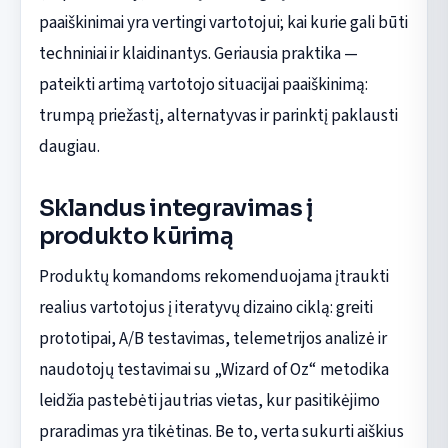
paaiškinimai yra vertingi vartotojui; kai kurie gali būti
techniniai ir klaidinantys. Geriausia praktika —
pateikti artimą vartotojo situacijai paaiškinimą:
trumpą priežastį, alternatyvas ir parinktį paklausti
daugiau.
Sklandus integravimas į
produkto kūrimą
Produktų komandoms rekomenduojama įtraukti
realius vartotojus į iteratyvų dizaino ciklą: greiti
prototipai, A/B testavimas, telemetrijos analizė ir
naudotojų testavimai su „Wizard of Oz“ metodika
leidžia pastebėti jautrias vietas, kur pasitikėjimo
praradimas yra tikėtinas. Be to, verta sukurti aiškius