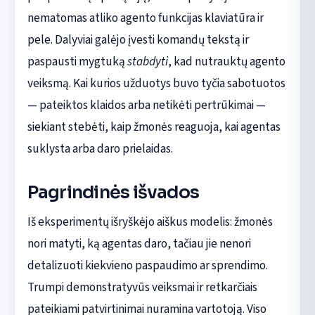
nematomas atliko agento funkcijas klaviatūra ir
pele. Dalyviai galėjo įvesti komandų tekstą ir
paspausti mygtuką
stabdyti
, kad nutrauktų agento
veiksmą. Kai kurios užduotys buvo tyčia sabotuotos
— pateiktos klaidos arba netikėti pertrūkimai —
siekiant stebėti, kaip žmonės reaguoja, kai agentas
suklysta arba daro prielaidas.
Pagrindinės išvados
Iš eksperimentų išryškėjo aiškus modelis: žmonės
nori matyti, ką agentas daro, tačiau jie nenori
detalizuoti kiekvieno paspaudimo ar sprendimo.
Trumpi demonstratyvūs veiksmai ir retkarčiais
pateikiami patvirtinimai nuramina vartotoją. Viso