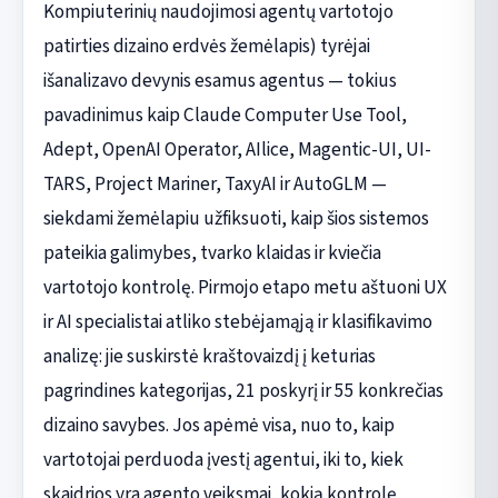
Kompiuterinių naudojimosi agentų vartotojo
patirties dizaino erdvės žemėlapis) tyrėjai
išanalizavo devynis esamus agentus — tokius
pavadinimus kaip Claude Computer Use Tool,
Adept, OpenAI Operator, AIlice, Magentic-UI, UI-
TARS, Project Mariner, TaxyAI ir AutoGLM —
siekdami žemėlapiu užfiksuoti, kaip šios sistemos
pateikia galimybes, tvarko klaidas ir kviečia
vartotojo kontrolę. Pirmojo etapo metu aštuoni UX
ir AI specialistai atliko stebėjamąją ir klasifikavimo
analizę: jie suskirstė kraštovaizdį į keturias
pagrindines kategorijas, 21 poskyrį ir 55 konkrečias
dizaino savybes. Jos apėmė visa, nuo to, kaip
vartotojai perduoda įvestį agentui, iki to, kiek
skaidrios yra agento veiksmai, kokią kontrolę