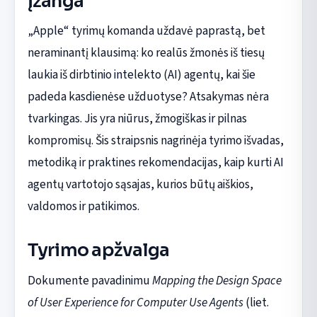
Įžanga
„Apple“ tyrimų komanda uždavė paprastą, bet
neraminantį klausimą: ko realūs žmonės iš tiesų
laukia iš dirbtinio intelekto (AI) agentų, kai šie
padeda kasdienėse užduotyse? Atsakymas nėra
tvarkingas. Jis yra niūrus, žmogiškas ir pilnas
kompromisų. Šis straipsnis nagrinėja tyrimo išvadas,
metodiką ir praktines rekomendacijas, kaip kurti AI
agentų vartotojo sąsajas, kurios būtų aiškios,
valdomos ir patikimos.
Tyrimo apžvalga
Dokumente pavadinimu
Mapping the Design Space
of User Experience for Computer Use Agents
(liet.