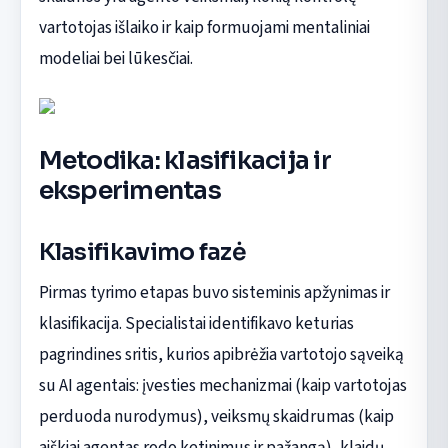
vartotojas išlaiko ir kaip formuojami mentaliniai
modeliai bei lūkesčiai.
Metodika: klasifikacija ir
eksperimentas
Klasifikavimo fazė
Pirmas tyrimo etapas buvo sisteminis apžynimas ir
klasifikacija. Specialistai identifikavo keturias
pagrindines sritis, kurios apibrėžia vartotojo sąveiką
su AI agentais: įvesties mechanizmai (kaip vartotojas
perduoda nurodymus), veiksmų skaidrumas (kaip
aiškiai agentas rodo ketinimus ir pažangą), klaidų