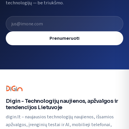
technologijų — be triukšmo.
El. pašto adresas
Prenumeruoti
Digin - Technologijų naujienos, apžvalgos ir
tendencijos Lietuvoje
digin.lt – naujausios technologijų naujienos, išsamios
apžvalgos, įrenginių testai ir AI, mobilieji telefonai,