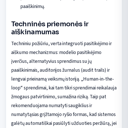
paaiškinimų.
Techninės priemonės ir
aiškinamumas
Techniniu požiūriu, verta integruoti pasitikėjimo ir
aiškumo mechanizmus: modelio pasitikėjimo
įverčius, alternatyvius sprendimus su jų
paaiškinimais, auditorijos žurnalus (audit trails) ir
lengvai prieinamą veiksmų istoriją. „Human-in-the-
loop“ sprendimai, kai tam tikri sprendimai reikalauja
žmogaus patvirtinimo, sumažina riziką. Taip pat
rekomenduojama numatyti saugiklius ir
numatytąsias grįžtamojo ryšio formas, kad sistemos
galėtų automatiškai pasiūlyti užduoties peržiūrą, jei