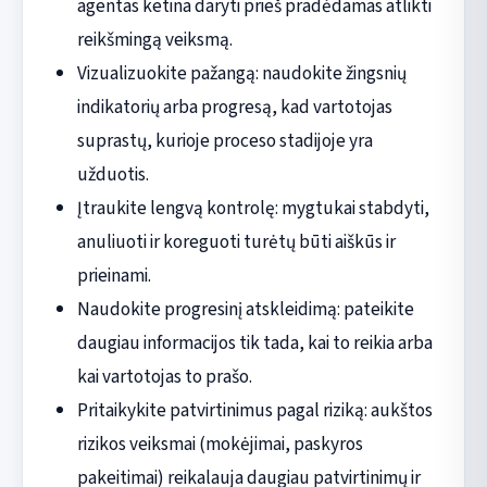
agentas ketina daryti prieš pradėdamas atlikti
reikšmingą veiksmą.
Vizualizuokite pažangą: naudokite žingsnių
indikatorių arba progresą, kad vartotojas
suprastų, kurioje proceso stadijoje yra
užduotis.
Įtraukite lengvą kontrolę: mygtukai stabdyti,
anuliuoti ir koreguoti turėtų būti aiškūs ir
prieinami.
Naudokite progresinį atskleidimą: pateikite
daugiau informacijos tik tada, kai to reikia arba
kai vartotojas to prašo.
Pritaikykite patvirtinimus pagal riziką: aukštos
rizikos veiksmai (mokėjimai, paskyros
pakeitimai) reikalauja daugiau patvirtinimų ir