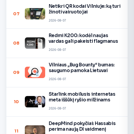
Netikri QR kodai Vilniuje: ką turi
žinoti vairuotojai
07
2026-08-07
Redmi K200: kodėl naujas
vardas gali pakeisti flagmanus
08
2026-08-07
Vilniaus „Bug Bounty“ bumas:
saugumo pamoka Lietuvai
09
2026-08-07
Starlink mobilusis internetas
meta iššūkį ryšio milžinams
10
2026-08-07
DeepMind pokyčiai: Hassabis
perima naują DI vaidmenį
11