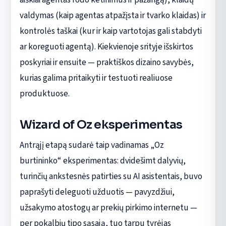
valdymas (kaip agentas atpažįsta ir tvarko klaidas) ir
kontrolės taškai (kur ir kaip vartotojas gali stabdyti
ar koreguoti agentą). Kiekvienoje srityje išskirtos
poskyriai ir ensuite — praktiškos dizaino savybės,
kurias galima pritaikyti ir testuoti realiuose
produktuose.
Wizard of Oz eksperimentas
Antrąjį etapą sudarė taip vadinamas „Oz
burtininko“ eksperimentas: dvidešimt dalyvių,
turinčių ankstesnės patirties su AI asistentais, buvo
paprašyti deleguoti užduotis — pavyzdžiui,
užsakymo atostogų ar prekių pirkimo internetu —
per pokalbių tipo sąsają, tuo tarpu tyrėjas