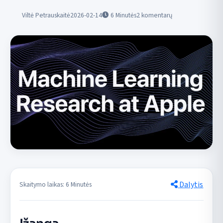
Viltė Petrauskaitė
2026-02-14
6
Minutės
2 komentarų
Dalytis
Skaitymo laikas: 6 Minutės