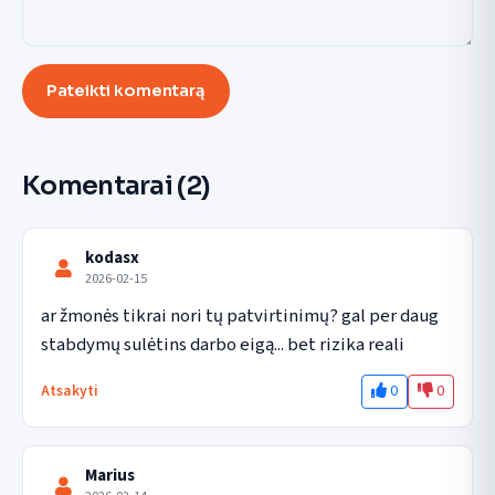
Pateikti komentarą
Komentarai
(2)
kodasx
2026-02-15
ar žmonės tikrai nori tų patvirtinimų? gal per daug 
stabdymų sulėtins darbo eigą... bet rizika reali
0
0
Atsakyti
Marius