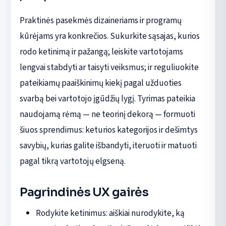
Praktinės pasekmės dizaineriams ir programų
kūrėjams yra konkrečios. Sukurkite sąsajas, kurios
rodo ketinimą ir pažangą; leiskite vartotojams
lengvai stabdyti ar taisyti veiksmus; ir reguliuokite
pateikiamų paaiškinimų kiekį pagal užduoties
svarbą bei vartotojo įgūdžių lygį. Tyrimas pateikia
naudojamą rėmą — ne teorinį dekorą — formuoti
šiuos sprendimus: keturios kategorijos ir dešimtys
savybių, kurias galite išbandyti, iteruoti ir matuoti
pagal tikrą vartotojų elgseną.
Pagrindinės UX gairės
Rodykite ketinimus: aiškiai nurodykite, ką