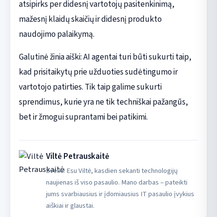
atsipirks per didesnį vartotojų pasitenkinimą,
mažesnį klaidų skaičių ir didesnį produkto
naudojimo palaikymą.
Galutinė žinia aiški: AI agentai turi būti sukurti taip,
kad prisitaikytų prie užduoties sudėtingumo ir
vartotojo patirties. Tik taip galime sukurti
sprendimus, kurie yra ne tik techniškai pažangūs,
bet ir žmogui suprantami bei patikimi.
Viltė Petrauskaitė
Sveiki! Esu Viltė, kasdien sekanti technologijų
naujienas iš viso pasaulio. Mano darbas – pateikti
jums svarbiausius ir įdomiausius IT pasaulio įvykius
aiškiai ir glaustai.