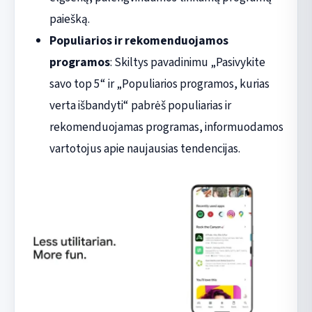
paiešką.
Populiarios ir rekomenduojamos
programos
: Skiltys pavadinimu „Pasivykite
savo top 5“ ir „Populiarios programos, kurias
verta išbandyti“ pabrėš populiarias ir
rekomenduojamas programas, informuodamos
vartotojus apie naujausias tendencijas.