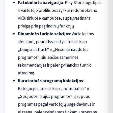
Patobulinta navigacija
: Play Store logotipas
ir vartotojo profilis bus ryškiai rodomi ekrano
viršutiniuose kampuose, supaprastinant
prieigą prie pagrindinių funkcijų.
Dinaminės turinio sekcijos
: Vartotojams
slenkant, pasirodys skiltys, tokios kaip
„Daugiau atrasti“ ir „Neseniai naudotos
programos“, siūlančios asmenines
rekomendacijas ir palengvinančios turinio
atradimą.
Kuratorinės programų kolekcijos
:
Kategorijos, tokios kaip „Jums patiks“ ir
„Susijusios naujos programos“, grupuos
programas pagal vartotojų pageidavimus ir
elgseną, palengvindamos tinkamų programų