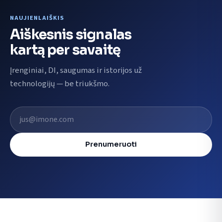
NAUJIENLAIŠKIS
Aiškesnis signalas
kartą per savaitę
Įrenginiai, DI, saugumas ir istorijos už
technologijų — be triukšmo.
El. pašto adresas
Prenumeruoti