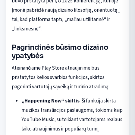
buvo pristatyta per I/O 2025 konferenciją, kurioje
įmonė pabrėžė naują dizaino filosofiją, orientuotą į
tai, kad platforma taptų „mažiau utilitarinė“ ir
„linksmesnė“.
Pagrindinės būsimo dizaino
ypatybės
Ateinančiame Play Store atnaujinime bus
pristatytos kelios svarbios funkcijos, skirtos
pagerinti vartotojų sąveiką ir turinio atradimą:
„Happening Now“ skiltis
: Ši funkcija skirta
muzikos transliacijos paslaugoms, tokioms kaip
YouTube Music, suteikiant vartotojams realaus
laiko atnaujinimus ir populiarų turinį.