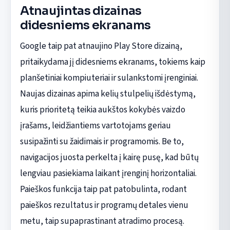
Atnaujintas dizainas
didesniems ekranams
Google taip pat atnaujino Play Store dizainą,
pritaikydama jį didesniems ekranams, tokiems kaip
planšetiniai kompiuteriai ir sulankstomi įrenginiai.
Naujas dizainas apima kelių stulpelių išdėstymą,
kuris prioritetą teikia aukštos kokybės vaizdo
įrašams, leidžiantiems vartotojams geriau
susipažinti su žaidimais ir programomis. Be to,
navigacijos juosta perkelta į kairę pusę, kad būtų
lengviau pasiekiama laikant įrenginį horizontaliai.
Paieškos funkcija taip pat patobulinta, rodant
paieškos rezultatus ir programų detales vienu
metu, taip supaprastinant atradimo procesą.