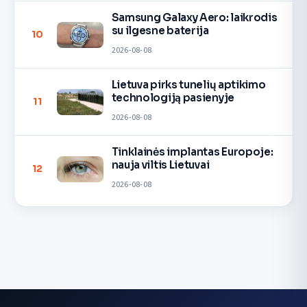
Samsung Galaxy Aero: laikrodis
su ilgesne baterija
10
2026-08-08
Lietuva pirks tunelių aptikimo
technologiją pasienyje
11
2026-08-08
Tinklainės implantas Europoje:
nauja viltis Lietuvai
12
2026-08-08