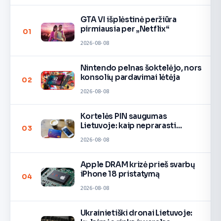
GTA VI išplėstinė peržiūra
pirmiausia per „Netflix“
01
2026-08-08
Nintendo pelnas šoktelėjo, nors
konsolių pardavimai lėtėja
02
2026-08-08
Kortelės PIN saugumas
Lietuvoje: kaip neprarasti
03
pinigų
2026-08-08
Apple DRAM krizė prieš svarbų
iPhone 18 pristatymą
04
2026-08-08
Ukrainietiški dronai Lietuvoje: