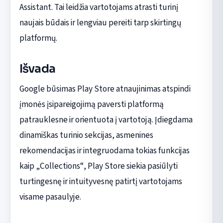
Assistant. Tai leidžia vartotojams atrasti turinį
naujais būdais ir lengviau pereiti tarp skirtingų
platformų.
Išvada
Google būsimas Play Store atnaujinimas atspindi
įmonės įsipareigojimą paversti platformą
patrauklesne ir orientuota į vartotoją. Įdiegdama
dinamiškas turinio sekcijas, asmenines
rekomendacijas ir integruodama tokias funkcijas
kaip „Collections“, Play Store siekia pasiūlyti
turtingesnę ir intuityvesnę patirtį vartotojams
visame pasaulyje.