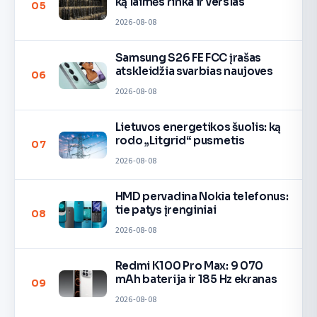
ką laimės rinka ir verslas
05
2026-08-08
Samsung S26 FE FCC įrašas
atskleidžia svarbias naujoves
06
2026-08-08
Lietuvos energetikos šuolis: ką
rodo „Litgrid“ pusmetis
07
2026-08-08
HMD pervadina Nokia telefonus:
tie patys įrenginiai
08
2026-08-08
Redmi K100 Pro Max: 9 070
mAh baterija ir 185 Hz ekranas
09
2026-08-08