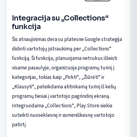
Integracija su „Collections“
funkcija
Šis atnaujinimas dera su platesne Google strategija
didinti vartotojų įsitraukimą per „Collections“
funkciją. Ši funkcija, planuojama netrukus išleisti
visame pasaulyje, organizuoja programų turinį į
kategorijas, tokias kaip „Pirkti“, „Žiūrėti“ ir
„Klausyti“, pateikdama atitinkamą turinį iš kelių
programų tiesiai į vartotojo pagrindinį ekraną.
Integruodama „Collections“, Play Store siekia
suteikti nuoseklesnę ir asmeniškesnę vartotojo
patirtį.