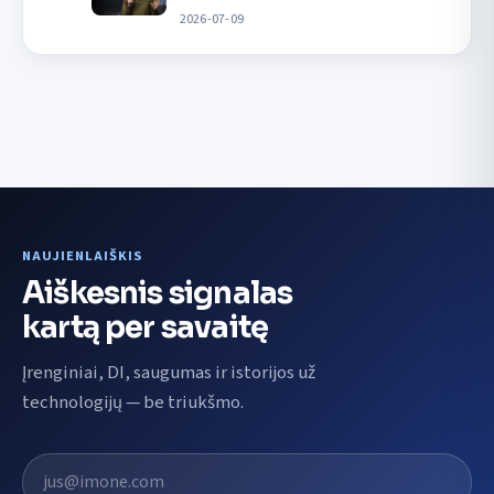
2026-07-09
NAUJIENLAIŠKIS
Aiškesnis signalas
kartą per savaitę
Įrenginiai, DI, saugumas ir istorijos už
technologijų — be triukšmo.
El. pašto adresas