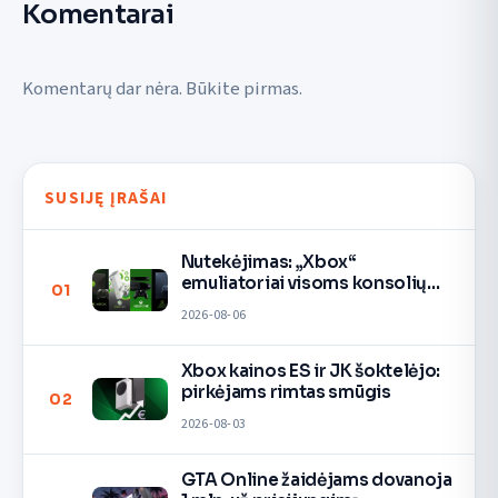
Komentarai
Komentarų dar nėra. Būkite pirmas.
SUSIJĘ ĮRAŠAI
Nutekėjimas: „Xbox“
emuliatoriai visoms konsolių
01
kartoms
2026-08-06
Xbox kainos ES ir JK šoktelėjo:
pirkėjams rimtas smūgis
02
2026-08-03
GTA Online žaidėjams dovanoja