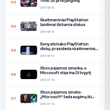
1 mln. už prisijungimą
03
2026-08-03
Skaitmeniniai PlayStation
žaidimai išstumia diskus
04
2026-08-03
Sony atsisako PlayStation
diskų: prasideda skaitmeninė
05
era
2026-08-02
Xbox pajamos smunka, o
Microsoft stiprina DI kryptį
06
2026-07-30
Xbox pajamos smuko:
„Microsoft“ žada augimą iki
07
2027
2026-07-30