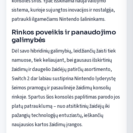
konsolės sritis. Ypač išskiriama nauja valdymo
sistema, kurioje sujungtos inovacijos ir nostalgija,
patraukli ilgamečiams Nintendo šalininkams.
Rinkos poveikis ir panaudojimo
galimybės
Dėl savo hibridinių galimybių, leidžiančių žaisti tiek
namuose, tiek keliaujant, bei gausaus išskirtinių
žaidimų ir daugelio žaidėjų patirčių asortimento,
Switch 2 dar labiau sustiprina Nintendo lyderystę
šeimos pramogų ir pasaulinėje žaidimų konsolių
rinkoje. Spartus šios konsolės paplitimas parodo jos
platų patrauklumą – nuo atsitiktinių žaidėjų iki
pažangių technologijų entuziastų, ieškančių
naujausios kartos žaidimų įrangos.