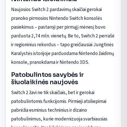
Naujosios Switch 2 pardavimų skaičiai gerokai
pranoko pirmosios Nintendo Switch konsolės
pasiekimus – pastaroji per pirmąjį mėnesį buvo
parduota 2,74 mln. vienetų. Be to, Switch 2 perrašė
ir regioninius rekordus – tapo greičiausiai Jungtinės
Karalystės istorijoje parduodama Nintendo žaidimų
konsole, pranokdama ir Nintendo 3DS.
Patobulintos savybės ir
šiuolaikinės naujovės
Switch 2 žavi ne tik skaičiais, bet ir gerokai
patobulintomis funkcijomis. Pirmieji atsiliepimai
pabrėžia esminius techninius ir dizaino
patobulinimus, kurie modernizuoja svarbiausias