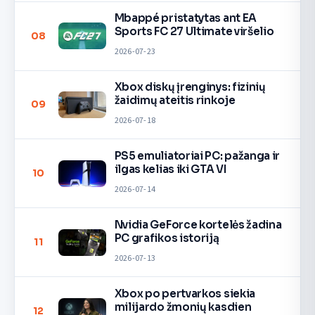
Mbappé pristatytas ant EA
Sports FC 27 Ultimate viršelio
08
2026-07-23
Xbox diskų įrenginys: fizinių
žaidimų ateitis rinkoje
09
2026-07-18
PS5 emuliatoriai PC: pažanga ir
ilgas kelias iki GTA VI
10
2026-07-14
Nvidia GeForce kortelės žadina
PC grafikos istoriją
11
2026-07-13
Xbox po pertvarkos siekia
milijardo žmonių kasdien
12