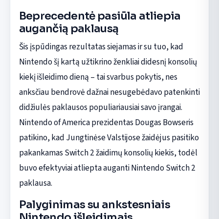
Beprecedentė pasiūla atliepia
augančią paklausą
Šis įspūdingas rezultatas siejamas ir su tuo, kad
Nintendo šį kartą užtikrino ženkliai didesnį konsolių
kiekį išleidimo dieną – tai svarbus pokytis, nes
anksčiau bendrovė dažnai nesugebėdavo patenkinti
didžiulės paklausos populiariausiai savo įrangai.
Nintendo of America prezidentas Dougas Bowseris
patikino, kad Jungtinėse Valstijose žaidėjus pasitiko
pakankamas Switch 2 žaidimų konsolių kiekis, todėl
buvo efektyviai atliepta auganti Nintendo Switch 2
paklausa.
Palyginimas su ankstesniais
Nintendo išleidimais