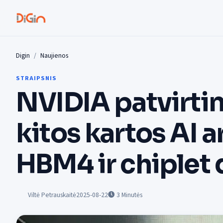
Digin
Naujienos
STRAIPSNIS
NVIDIA patvirti
kitos kartos AI a
HBM4 ir chiplet 
Viltė Petrauskaitė
2025-08-22
3
Minutės