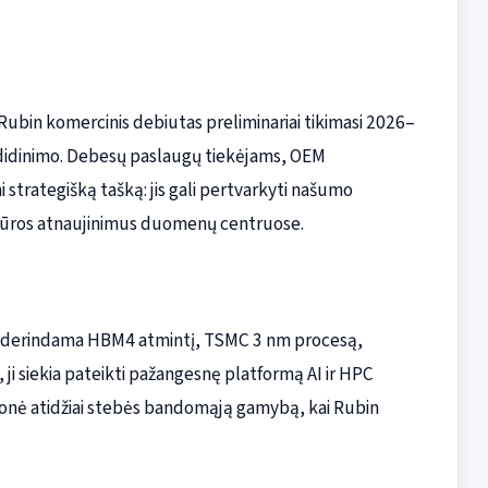
ubin komercinis debiutas preliminariai tikimasi 2026–
os didinimo. Debesų paslaugų tiekėjams, OEM
 strategišką tašką: jis gali pertvarkyti našumo
ratūros atnaujinimus duomenų centruose.
ra: derindama HBM4 atmintį, TSMC 3 nm procesą,
i siekia pateikti pažangesnę platformą AI ir HPC
onė atidžiai stebės bandomąją gamybą, kai Rubin