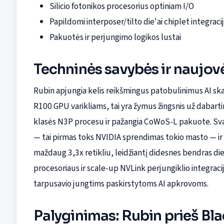
Silicio fotonikos procesorius optiniam I/O
Papildomi interposer/tilto die'ai chiplet integracij
Pakuotės ir perjungimo logikos lustai
Techninės savybės ir naujov
Rubin apjungia kelis reikšmingus patobulinimus AI s
R100 GPU varikliams, tai yra žymus žingsnis už dabart
klasės N3P procesu ir pažangia CoWoS-L pakuote. Svar
— tai pirmas toks NVIDIA sprendimas tokio masto — ir 
maždaug 3,3x retikliu, leidžiantį didesnes bendras die 
procesoriaus ir scale-up NVLink perjungiklio integrac
tarpusavio jungtims paskirstytoms AI apkrovoms.
Palyginimas: Rubin prieš Bl