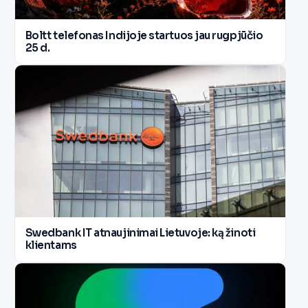
Boltt telefonas Indijoje startuos jau rugpjūčio
25 d.
Swedbank IT atnaujinimai Lietuvoje: ką žinoti
klientams