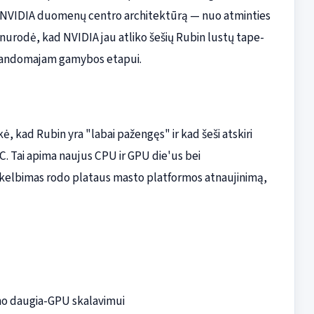
ytą NVIDIA duomenų centro architektūrą — nuo atminties
ng nurodė, kad NVIDIA jau atliko šešių Rubin lustų tape-
 bandomajam gamybos etapui.
ė, kad Rubin yra "labai pažengęs" ir kad šeši atskiri
C. Tai apima naujus CPU ir GPU die'us bei
 Paskelbimas rodo plataus masto platformos atnaujinimą,
mo daugia-GPU skalavimui