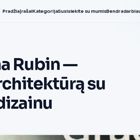
Pradžia
Įrašai
Kategorija
Susisiekite su mumis
Bendradarbiau
na Rubin —
rchitektūrą su
dizainu