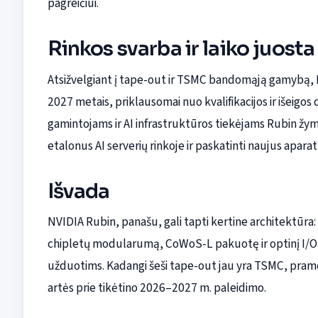
pagreičiui.
Rinkos svarba ir laiko juosta
Atsižvelgiant į tape-out ir TSMC bandomąją gamybą, R
2027 metais, priklausomai nuo kvalifikacijos ir išeig
gamintojams ir AI infrastruktūros tiekėjams Rubin žymi
etalonus AI serverių rinkoje ir paskatinti naujus apa
Išvada
NVIDIA Rubin, panašu, gali tapti kertine architektū
chipletų modularumą, CoWoS-L pakuotę ir optinį I/O, j
užduotims. Kadangi šeši tape-out jau yra TSMC, pram
artės prie tikėtino 2026–2027 m. paleidimo.