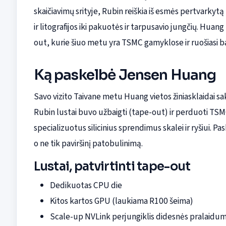
skaičiavimų srityje, Rubin reiškia iš esmės pertvark
ir litografijos iki pakuotės ir tarpusavio jungčių. Hua
out, kurie šiuo metu yra TSMC gamyklose ir ruošiasi
Ką paskelbė Jensen Huang
Savo vizito Taivane metu Huang vietos žiniasklaidai sak
Rubin lustai buvo užbaigti (tape-out) ir perduoti TSM
specializuotus silicinius sprendimus skalei ir ryšiui.
o ne tik paviršinį patobulinimą.
Lustai, patvirtinti tape-out
Dedikuotas CPU die
Kitos kartos GPU (laukiama R100 šeima)
Scale-up NVLink perjungiklis didesnės pralaidu