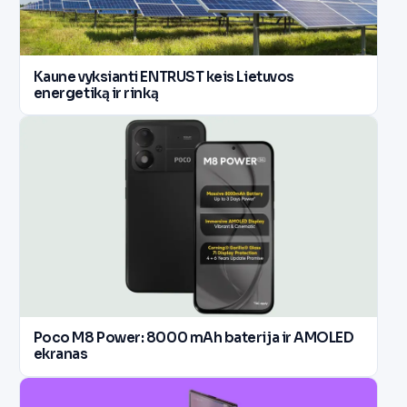
Kaune vyksianti ENTRUST keis Lietuvos
energetiką ir rinką
Poco M8 Power: 8000 mAh baterija ir AMOLED
ekranas