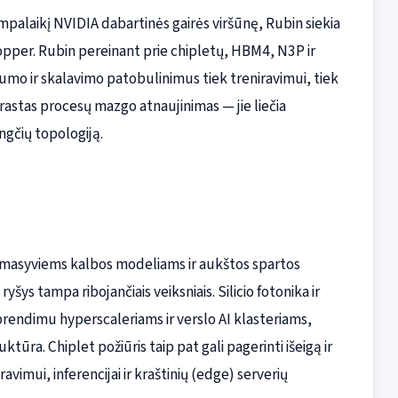
palaikį NVIDIA dabartinės gairės viršūnę, Rubin siekia
Hopper. Rubin pereinant prie chipletų, HBM4, N3P ir
o ir skalavimo patobulinimus tiek treniravimui, tiek
paprastas procesų mazgo atnaujinimas — jie liečia
ngčių topologiją.
, masyviems kalbos modeliams ir aukštos spartos
šys tampa ribojančiais veiksniais. Silicio fotonika ir
rendimu hyperscaleriams ir verslo AI klasteriams,
ktūra. Chiplet požiūris taip pat gali pagerinti išeigą ir
ravimui, inferencijai ir kraštinių (edge) serverių