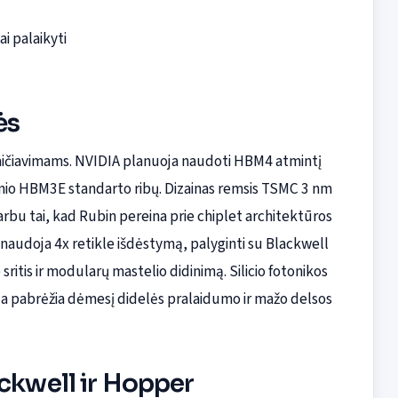
ai palaikyti
ės
kaičiavimams. NVIDIA planuoja naudoti HBM4 atmintį
inio HBM3E standarto ribų. Dizainas remsis TSMC 3 nm
bu tai, kad Rubin pereina prie chiplet architektūros
naudoja 4x retikle išdėstymą, palyginti su Blackwell
sritis ir modularų mastelio didinimą. Silicio fotonikos
ija pabrėžia dėmesį didelės pralaidumo ir mažo delsos
ackwell ir Hopper