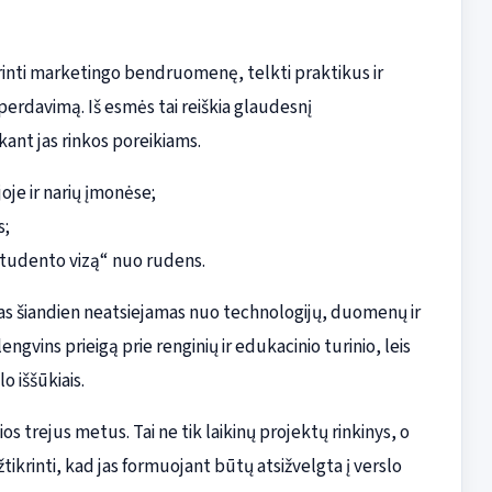
inti marketingo bendruomenę, telkti praktikus ir
perdavimą. Iš esmės tai reiškia glaudesnį
ant jas rinkos poreikiams.
je ir narių įmonėse;
s;
„studento vizą“ nuo rudens.
as šiandien neatsiejamas nuo technologijų, duomenų ir
engvins prieigą prie renginių ir edukacinio turinio, leis
o iššūkiais.
 trejus metus. Tai ne tik laikinų projektų rinkinys, o
tikrinti, kad jas formuojant būtų atsižvelgta į verslo