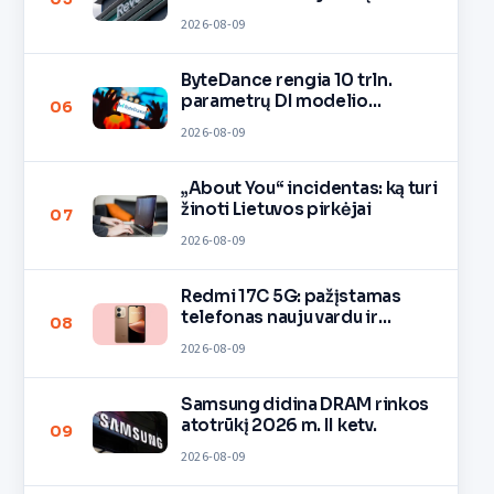
2026-08-09
ByteDance rengia 10 trln.
parametrų DI modelio
06
mokymą
2026-08-09
„About You“ incidentas: ką turi
žinoti Lietuvos pirkėjai
07
2026-08-09
Redmi 17C 5G: pažįstamas
telefonas nauju vardu ir
08
spalvomis
2026-08-09
Samsung didina DRAM rinkos
atotrūkį 2026 m. II ketv.
09
2026-08-09