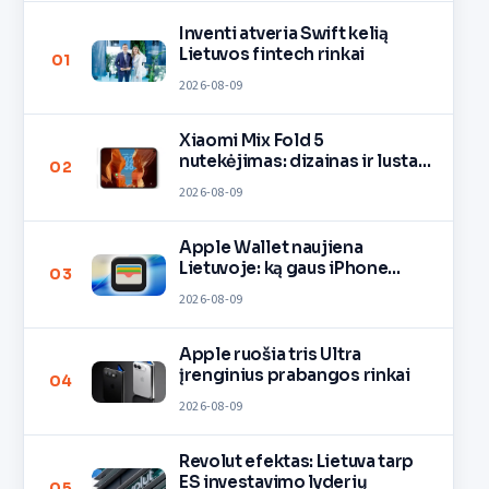
Inventi atveria Swift kelią
Lietuvos fintech rinkai
01
2026-08-09
Xiaomi Mix Fold 5
nutekėjimas: dizainas ir lustas
02
O3
2026-08-09
Apple Wallet naujiena
Lietuvoje: ką gaus iPhone
03
savininkai?
2026-08-09
Apple ruošia tris Ultra
įrenginius prabangos rinkai
04
2026-08-09
Revolut efektas: Lietuva tarp
ES investavimo lyderių
05