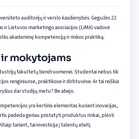
versiteto auditorijų ir verslo kasdienybės. Gegužės 22
 ir Lietuvos marketingo asociacijos (LiMA) vadovė
lks akademinę kompetenciją ir rinkos praktiką.
 ir mokytojams
industrijų fakultetų bendruomenei. Studentai nebus tik
cijos renginiuose, praktikose ir dirbtuvėse. Ar tai reiškia
 ryšius dar studijų metu? Be abejo.
etencijos yra kertinis elementas kuriant inovacijas,
rtis padeda geriau pristatyti produktus rinkai, plėsti
taip tariant, tai investicija į talentų ateitį.