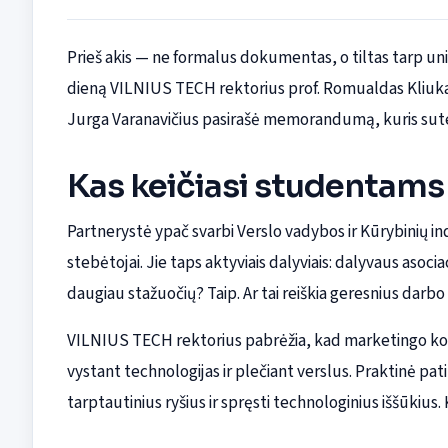
Prieš akis — ne formalus dokumentas, o tiltas tarp uni
dieną VILNIUS TECH rektorius prof. Romualdas Kliukas
Jurga Varanavičius pasirašė memorandumą, kuris sute
Kas keičiasi studentams
Partnerystė ypač svarbi Verslo vadybos ir Kūrybinių 
stebėtojai. Jie taps aktyviais dalyviais: dalyvaus asocia
daugiau stažuočių? Taip. Ar tai reiškia geresnius darbo
VILNIUS TECH rektorius pabrėžia, kad marketingo komp
vystant technologijas ir plečiant verslus. Praktinė pati
tarptautinius ryšius ir spręsti technologinius iššūkius. Ki