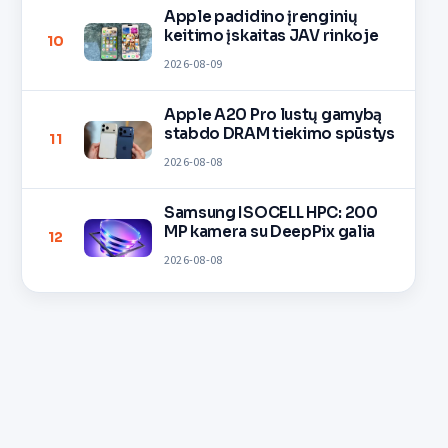
Apple padidino įrenginių
keitimo įskaitas JAV rinkoje
10
2026-08-09
Apple A20 Pro lustų gamybą
stabdo DRAM tiekimo spūstys
11
2026-08-08
Samsung ISOCELL HPC: 200
MP kamera su DeepPix galia
12
2026-08-08