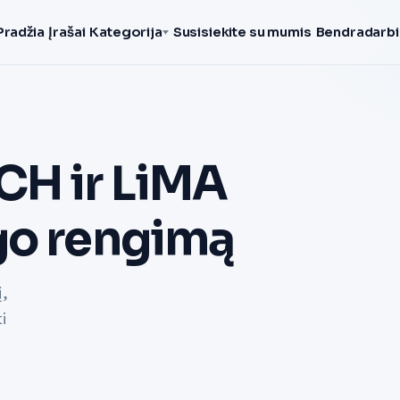
Pradžia
Įrašai
Kategorija
Susisiekite su mumis
Bendradarbi
CH ir LiMA
go rengimą
į,
i