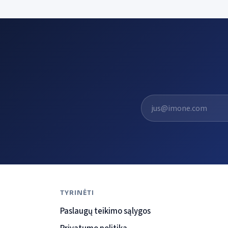
El. pašto adresas
TYRINĖTI
Paslaugų teikimo sąlygos