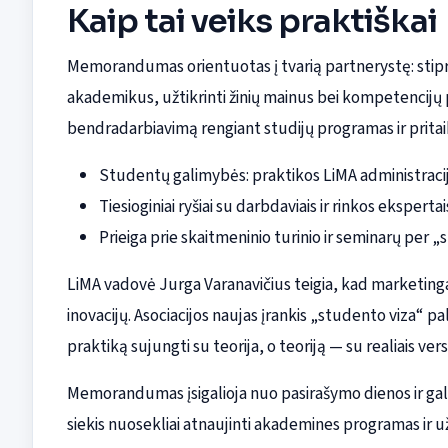
Kaip tai veiks praktiškai
Memorandumas orientuotas į tvarią partnerystę: stipr
akademikus, užtikrinti žinių mainus bei kompetencijų 
bendradarbiavimą rengiant studijų programas ir pritaik
Studentų galimybės: praktikos LiMA administracijo
Tiesioginiai ryšiai su darbdaviais ir rinkos ekspertai
Prieiga prie skaitmeninio turinio ir seminarų per 
LiMA vadovė Jurga Varanavičius teigia, kad marketing
inovacijų. Asociacijos naujas įrankis „studento viza“ pal
praktiką sujungti su teorija, o teoriją — su realiais versl
Memorandumas įsigalioja nuo pasirašymo dienos ir galios
siekis nuosekliai atnaujinti akademines programas ir už