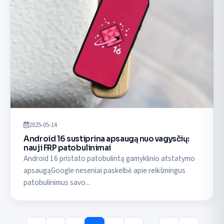
2025-05-14
Android 16 sustiprina apsaugą nuo vagysčių:
nauji FRP patobulinimai
Android 16 pristato patobulintą gamyklinio atstatymo
apsaugąGoogle neseniai paskelbė apie reikšmingus
patobulinimus savo...