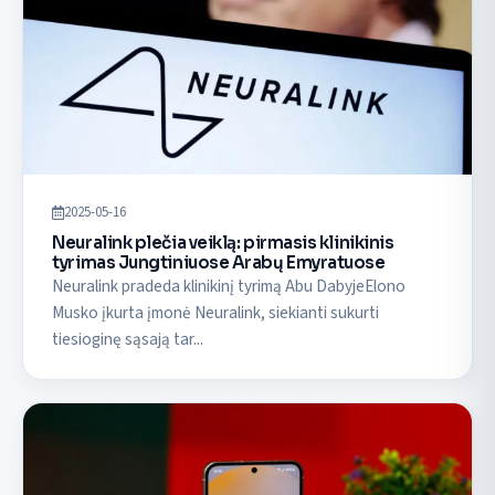
2025-05-16
Neuralink plečia veiklą: pirmasis klinikinis
tyrimas Jungtiniuose Arabų Emyratuose
Neuralink pradeda klinikinį tyrimą Abu DabyjeElono
Musko įkurta įmonė Neuralink, siekianti sukurti
tiesioginę sąsają tar...