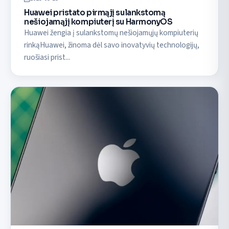
Huawei pristato pirmąjį sulankstomą
nešiojamąjį kompiuterį su HarmonyOS
Huawei žengia į sulankstomų nešiojamųjų kompiuterių
rinkąHuawei, žinoma dėl savo inovatyvių technologijų,
ruošiasi prist...