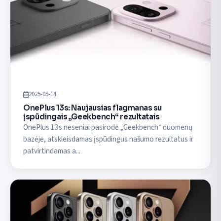
2025-05-14
OnePlus 13s: Naujausias flagmanas su
įspūdingais „Geekbench“ rezultatais
OnePlus 13s neseniai pasirodė „Geekbench“ duomenų
bazėje, atskleisdamas įspūdingus našumo rezultatus ir
patvirtindamas a...