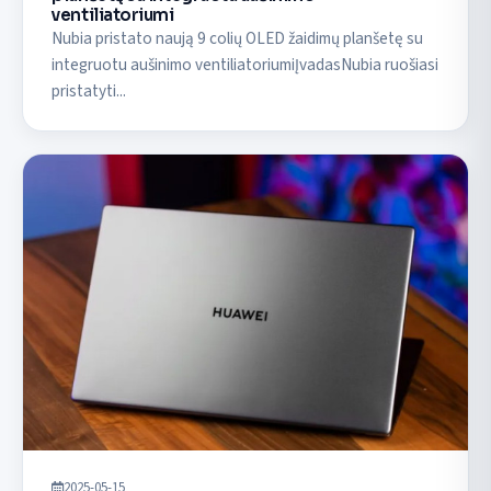
ventiliatoriumi
Nubia pristato naują 9 colių OLED žaidimų planšetę su
integruotu aušinimo ventiliatoriumiĮvadasNubia ruošiasi
pristatyti...
2025-05-15