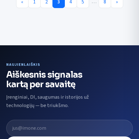
…
«
1
2
3
4
5
8
»
NAUJIENLAIŠKIS
Aiškesnis signalas
kartą per savaitę
Įrenginiai, DI, saugumas ir istorijos už
technologijų — be triukšmo.
El. pašto adresas