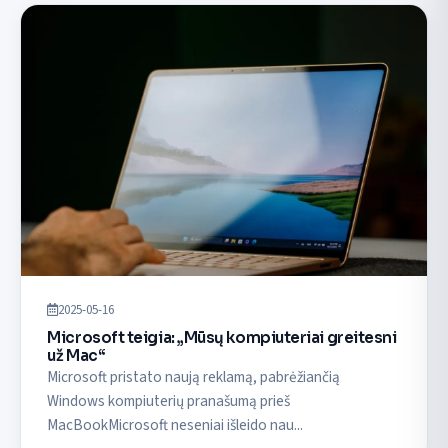
2025-05-16
Microsoft teigia: „Mūsų kompiuteriai greitesni
už Mac“
Microsoft pristato naują reklamą, pabrėžiančią
Windows kompiuterių pranašumą prieš
MacBookMicrosoft neseniai išleido nau...