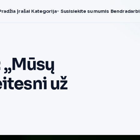
Pradžia
Įrašai
Kategorija
Susisiekite su mumis
Bendradarbi
: „Mūsų
itesni už