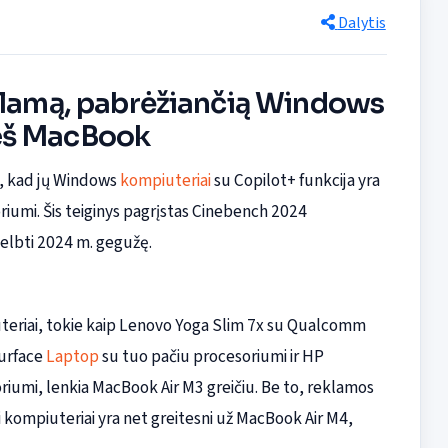
Dalytis
eklamą, pabrėžiančią Windows
eš MacBook
ia, kad jų Windows
kompiuteriai
su Copilot+ funkcija yra
riumi. Šis teiginys pagrįstas Cinebench 2024
kelbti 2024 m. gegužę.
teriai, tokie kaip Lenovo Yoga Slim 7x su Qualcomm
Surface
Laptop
su tuo pačiu procesoriumi ir HP
umi, lenkia MacBook Air M3 greičiu. Be to, reklamos
 kompiuteriai yra net greitesni už MacBook Air M4,