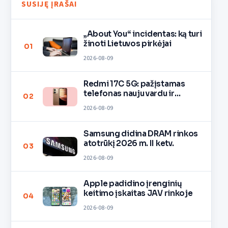
SUSIJĘ ĮRAŠAI
„About You“ incidentas: ką turi
žinoti Lietuvos pirkėjai
01
2026-08-09
Redmi 17C 5G: pažįstamas
telefonas nauju vardu ir
02
spalvomis
2026-08-09
Samsung didina DRAM rinkos
atotrūkį 2026 m. II ketv.
03
2026-08-09
Apple padidino įrenginių
keitimo įskaitas JAV rinkoje
04
2026-08-09