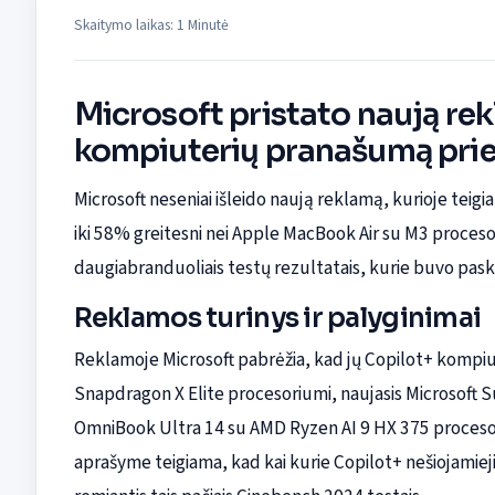
Skaitymo laikas: 1 Minutė
Microsoft pristato naują r
kompiuterių pranašumą pri
Microsoft neseniai išleido naują reklamą, kurioje teig
iki 58% greitesni nei Apple MacBook Air su M3 proceso
daugiabranduoliais testų rezultatais, kurie buvo pas
Reklamos turinys ir palyginimai
Reklamoje Microsoft pabrėžia, kad jų Copilot+ kompiu
Snapdragon X Elite procesoriumi, naujasis Microsoft 
OmniBook Ultra 14 su AMD Ryzen AI 9 HX 375 procesori
aprašyme teigiama, kad kai kurie Copilot+ nešiojamieji