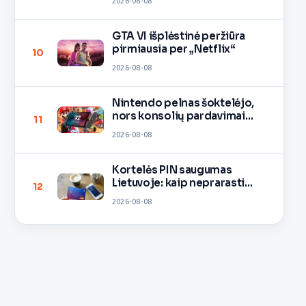
2026-08-08
GTA VI išplėstinė peržiūra
pirmiausia per „Netflix“
10
2026-08-08
Nintendo pelnas šoktelėjo,
nors konsolių pardavimai
11
lėtėja
2026-08-08
Kortelės PIN saugumas
Lietuvoje: kaip neprarasti
12
pinigų
2026-08-08