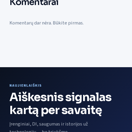
Komentarai
Komentarų dar nėra. Būkite pirmas.
NAUJIENLAIŠKIS
Aiškesnis signalas
kartą per savaitę
Įrenginiai, DI, saugumas ir istorijos už