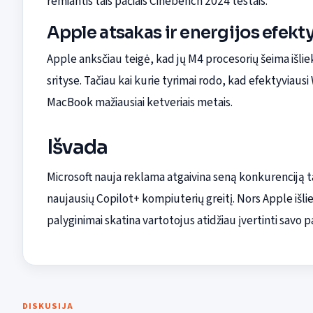
remiantis tais pačiais Cinebench 2024 testais.
Apple atsakas ir energijos efek
Apple anksčiau teigė, kad jų M4 procesorių šeima išli
srityse. Tačiau kai kurie tyrimai rodo, kad efektyviausi
MacBook mažiausiai ketveriais metais.
Išvada
Microsoft nauja reklama atgaivina seną konkurenciją
naujausių Copilot+ kompiuterių greitį. Nors Apple išliek
palyginimai skatina vartotojus atidžiau įvertinti savo 
DISKUSIJA