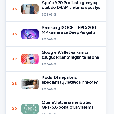
Apple A20 Pro lustų gamybą
stabdo DRAM tiekimo spūstys
05
2026-08-08
Samsung ISOCELL HPC: 200
MP kamera su DeepPix galia
06
2026-08-08
Google Wallet vaikams:
saugūs kišenpinigiai telefone
07
2026-08-08
Kodėl DI nepakeis IT
specialistų Lietuvos rinkoje?
08
2026-08-08
OpenAI atveria neribotus
GPT-5.6 pokalbius visiems
09