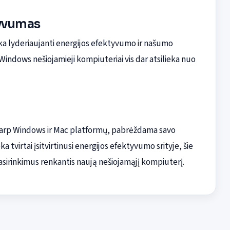
tyvumas
eka lyderiaujanti energijos efektyvumo ir našumo
 Windows nešiojamieji kompiuteriai vis dar atsilieka nuo
 tarp Windows ir Mac platformų, pabrėždama savo
a tvirtai įsitvirtinusi energijos efektyvumo srityje, šie
pasirinkimus renkantis naują nešiojamąjį kompiuterį.