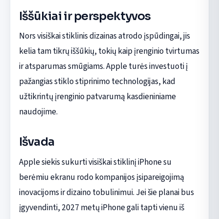
Iššūkiai ir perspektyvos
Nors visiškai stiklinis dizainas atrodo įspūdingai, jis
kelia tam tikrų iššūkių, tokių kaip įrenginio tvirtumas
ir atsparumas smūgiams. Apple turės investuoti į
pažangias stiklo stiprinimo technologijas, kad
užtikrintų įrenginio patvarumą kasdieniniame
naudojime.
Išvada
Apple siekis sukurti visiškai stiklinį iPhone su
berėmiu ekranu rodo kompanijos įsipareigojimą
inovacijoms ir dizaino tobulinimui. Jei šie planai bus
įgyvendinti, 2027 metų iPhone gali tapti vienu iš