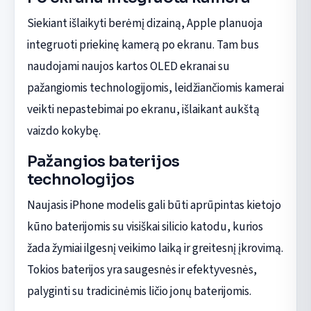
Siekiant išlaikyti berėmį dizainą, Apple planuoja
integruoti priekinę kamerą po ekranu. Tam bus
naudojami naujos kartos OLED ekranai su
pažangiomis technologijomis, leidžiančiomis kamerai
veikti nepastebimai po ekranu, išlaikant aukštą
vaizdo kokybę.
Pažangios baterijos
technologijos
Naujasis iPhone modelis gali būti aprūpintas kietojo
kūno baterijomis su visiškai silicio katodu, kurios
žada žymiai ilgesnį veikimo laiką ir greitesnį įkrovimą.
Tokios baterijos yra saugesnės ir efektyvesnės,
palyginti su tradicinėmis ličio jonų baterijomis.