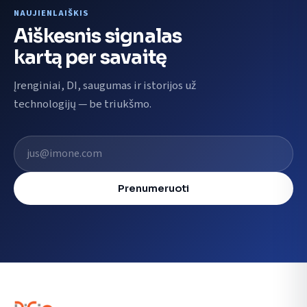
NAUJIENLAIŠKIS
Aiškesnis signalas
kartą per savaitę
Įrenginiai, DI, saugumas ir istorijos už
technologijų — be triukšmo.
El. pašto adresas
Prenumeruoti