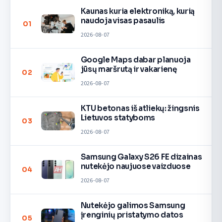
Kaunas kuria elektroniką, kurią
naudoja visas pasaulis
01
2026-08-07
Google Maps dabar planuoja
jūsų maršrutą ir vakarienę
02
2026-08-07
KTU betonas iš atliekų: žingsnis
Lietuvos statyboms
03
2026-08-07
Samsung Galaxy S26 FE dizainas
nutekėjo naujuose vaizduose
04
2026-08-07
Nutekėjo galimos Samsung
įrenginių pristatymo datos
05