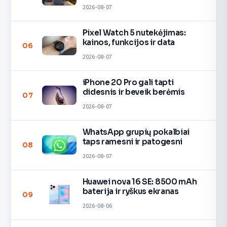
2026-08-07
Pixel Watch 5 nutekėjimas:
kainos, funkcijos ir data
06
2026-08-07
iPhone 20 Pro gali tapti
didesnis ir beveik berėmis
07
2026-08-07
WhatsApp grupių pokalbiai
taps ramesni ir patogesni
08
2026-08-07
Huawei nova 16 SE: 8500 mAh
baterija ir ryškus ekranas
09
2026-08-06