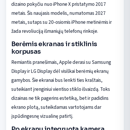
dizaino pokyčiu nuo iPhone X pristatymo 2017
metais. Šis naujasis modelis, numatomas 2027
metais, sutaps su 20-osiomis iPhone metinėmis ir
žada revoliuciją išmaniųjų telefonų rinkoje.
Berėmis ekranas ir stiklinis
korpusas
Remiantis pranešimais, Apple derasi su Samsung
Display ir LG Display dėl visiškai berėmių ekranų
gamybos. Šie ekranai bus lenkti ties kraštais,
suteikiant įrenginiui vientiso stiklo išvaizdą. Toks
dizainas ne tik pagerins estetiką, bet ir padidins
ekrano plotą, suteikdamas vartotojams dar
įspūdingesnę vizualinę patirtį.
Po ekranu integruota kamera