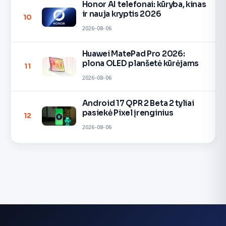
Honor AI telefonai: kūryba, kinas
ir nauja kryptis 2026
10
2026-08-06
Huawei MatePad Pro 2026:
plona OLED planšetė kūrėjams
11
2026-08-06
Android 17 QPR 2 Beta 2 tyliai
pasiekė Pixel įrenginius
12
2026-08-06