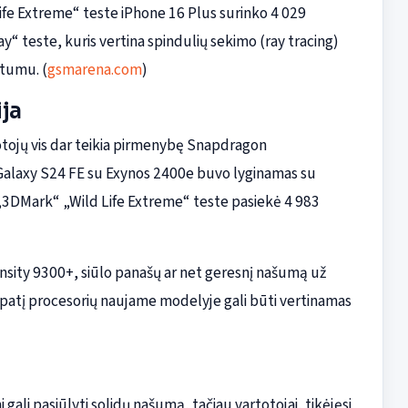
ife Extreme“ teste iPhone 16 Plus surinko 4 029
y“ teste, kuris vertina spindulių sekimo (ray tracing)
tumu. (
gsmarena.com
)
ija
tojų vis dar teikia pirmenybę Snapdragon
 Galaxy S24 FE su Exynos 2400e buvo lyginamas su
 „3DMark“ „Wild Life Extreme“ teste pasiekė 4 983
nsity 9300+, siūlo panašų ar net geresnį našumą už
patį procesorių naujame modelyje gali būti vertinamas
li pasiūlyti solidų našumą, tačiau vartotojai, tikėjęsi