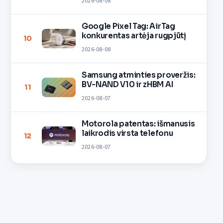
2026-08-08
Google Pixel Tag: AirTag
konkurentas artėja rugpjūtį
10
2026-08-08
Samsung atminties proveržis:
BV-NAND V10 ir zHBM AI
11
2026-08-07
Motorola patentas: išmanusis
laikrodis virsta telefonu
12
2026-08-07