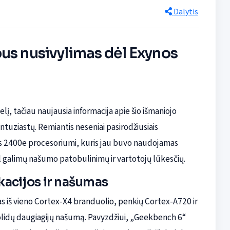
Dalytis
us nusivylimas dėl Exynos
į, tačiau naujausia informacija apie šio išmaniojo
ntuziastų. Remiantis neseniai pasirodžiusiais
os 2400e procesoriumi, kuris jau buvo naudojamas
l galimų našumo patobulinimų ir vartotojų lūkesčių.
kacijos ir našumas
s iš vieno Cortex-X4 branduolio, penkių Cortex-A720 ir
solidų daugiagijų našumą. Pavyzdžiui, „Geekbench 6“