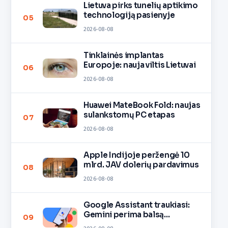
Lietuva pirks tunelių aptikimo
technologiją pasienyje
05
2026-08-08
Tinklainės implantas
Europoje: nauja viltis Lietuvai
06
2026-08-08
Huawei MateBook Fold: naujas
sulankstomų PC etapas
07
2026-08-08
Apple Indijoje peržengė 10
mlrd. JAV dolerių pardavimus
08
2026-08-08
Google Assistant traukiasi:
Gemini perima balsą
09
įrenginiuose