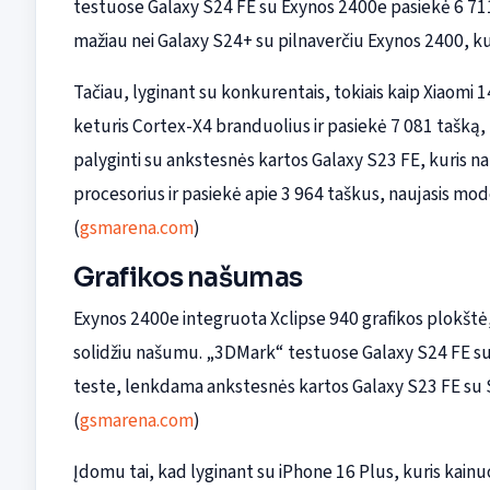
testuose Galaxy S24 FE su Exynos 2400e pasiekė 6 711 ta
mažiau nei Galaxy S24+ su pilnaverčiu Exynos 2400, kur
Tačiau, lyginant su konkurentais, tokiais kaip Xiaomi 
keturis Cortex-X4 branduolius ir pasiekė 7 081 tašką, 
palyginti su ankstesnės kartos Galaxy S23 FE, kuris 
procesorius ir pasiekė apie 3 964 taškus, naujasis m
(
gsmarena.com
)
Grafikos našumas
Exynos 2400e integruota Xclipse 940 grafikos plokštė
solidžiu našumu. „3DMark“ testuose Galaxy S24 FE su
teste, lenkdama ankstesnės kartos Galaxy S23 FE su S
(
gsmarena.com
)
Įdomu tai, kad lyginant su iPhone 16 Plus, kuris kain