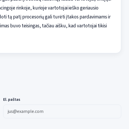
ingoje rinkoje, kurioje vartotojai ieško geriausio
i tą patį procesorių gali turėti įtakos pardavimams ir
mas buvo teisingas, tačiau aišku, kad vartotojai tikisi
El. paštas