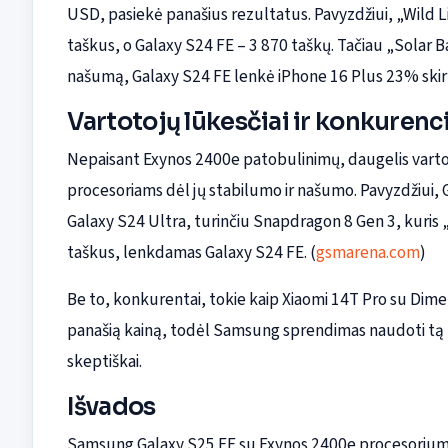
USD, pasiekė panašius rezultatus. Pavyzdžiui, „Wild L
taškus, o Galaxy S24 FE – 3 870 taškų. Tačiau „Solar Ba
našumą, Galaxy S24 FE lenkė iPhone 16 Plus 23% skir
Vartotojų lūkesčiai ir konkurenc
Nepaisant Exynos 2400e patobulinimų, daugelis varto
procesoriams dėl jų stabilumo ir našumo. Pavyzdžiui,
Galaxy S24 Ultra, turinčiu Snapdragon 8 Gen 3, kuris
taškus, lenkdamas Galaxy S24 FE. (
gsmarena.com
)
Be to, konkurentai, tokie kaip Xiaomi 14T Pro su Dime
panašią kainą, todėl Samsung sprendimas naudoti tą 
skeptiškai.
Išvados
Samsung Galaxy S25 FE su Exynos 2400e procesoriumi ga