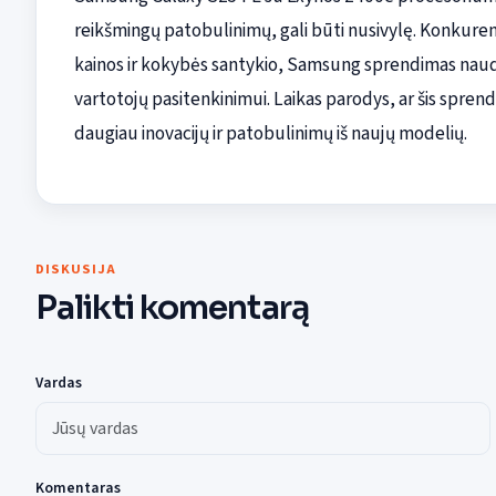
reikšmingų patobulinimų, gali būti nusivylę. Konkurenc
kainos ir kokybės santykio, Samsung sprendimas naudot
vartotojų pasitenkinimui. Laikas parodys, ar šis sprendi
daugiau inovacijų ir patobulinimų iš naujų modelių.
DISKUSIJA
Palikti komentarą
Vardas
Komentaras