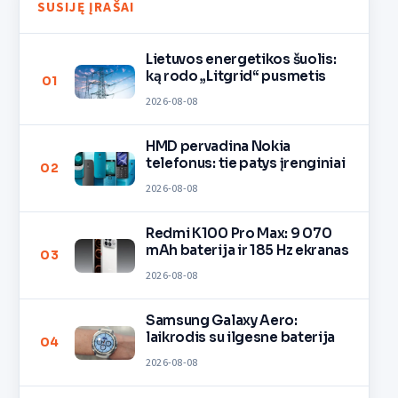
SUSIJĘ ĮRAŠAI
Lietuvos energetikos šuolis:
ką rodo „Litgrid“ pusmetis
01
2026-08-08
HMD pervadina Nokia
telefonus: tie patys įrenginiai
02
2026-08-08
Redmi K100 Pro Max: 9 070
mAh baterija ir 185 Hz ekranas
03
2026-08-08
Samsung Galaxy Aero:
laikrodis su ilgesne baterija
04
2026-08-08