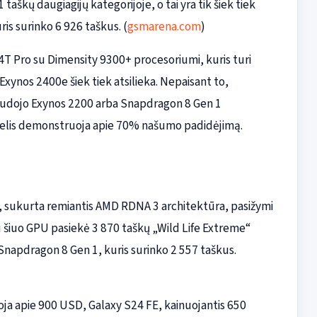
škų daugiagijų kategorijoje, o tai yra tik šiek tiek
is surinko 6 926 taškus. (
gsmarena.com
)
14T Pro su Dimensity 9300+ procesoriumi, kuris turi
Exynos 2400e šiek tiek atsilieka. Nepaisant to,
naudojo Exynos 2200 arba Snapdragon 8 Gen 1
odelis demonstruoja apie 70% našumo padidėjimą.
, sukurta remiantis AMD RDNA 3 architektūra, pasižymi
 šiuo GPU pasiekė 3 870 taškų „Wild Life Extreme“
napdragon 8 Gen 1, kuris surinko 2 557 taškus.
uoja apie 900 USD, Galaxy S24 FE, kainuojantis 650