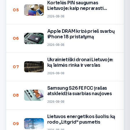
Kortelės PIN saugumas
Lietuvoje: kaip neprarasti
05
pinigų
2026-08-08
Apple DRAM krizė prieš svarbų
iPhone 18 pristatymą
06
2026-08-08
Ukrainietiški dronai Lietuvoje:
ką laimės rinka ir verslas
07
2026-08-08
Samsung S26 FE FCC įrašas
atskleidžia svarbias naujoves
08
2026-08-08
Lietuvos energetikos šuolis: ką
rodo „Litgrid“ pusmetis
09