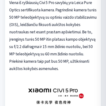
Viena iš ryškiausių Civi 5 Pro savybių yra Leica Pure
Optics sertifikuota kamera. Pagrindinė kamera turės
50 MP teleobjektyvą su optiniu vaizdo stabilizavimu
(OIS), leidžiančiu fiksuoti aukštos kokybės
nuotraukas net esant prastam apšvietimui. Be to,
įrenginys turės 50 MP itin plataus kampo objektyvą
su f/2.2 diafragma ir 15 mm židinio nuotoliu, bei 50
MP teleobjektyvą su 60 mm židinio nuotoliu.
Priekinė kamera taip pat bus 50 MP, užtikrinanti
aukštos kokybės asmenukes.