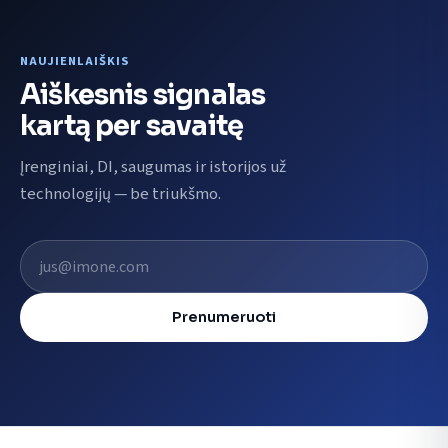
NAUJIENLAIŠKIS
Aiškesnis signalas
kartą per savaitę
Įrenginiai, DI, saugumas ir istorijos už
technologijų — be triukšmo.
El. pašto adresas
Prenumeruoti