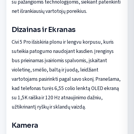
su pažangiomis technologijomis, siekiant patenkinti
net išrankiausių vartotojų poreikius.
Dizainas ir Ekranas
Civi 5 Pro išsiskiria plonu ir lengvu korpusu, kuris
suteikia patogumo naudojant kasdien. Įrenginys
bus prieinamas įvairiomis spalvomis, įskaitant
violetinę, smėlio, baltą ir juodą, leidžiant
vartotojams pasirinkti pagal savo skonį. Pranešama,
kad telefonas turės 6,55 colio lenktą OLED ekraną
su 1,5K raiška ir 120 Hz atnaujinimo dažniu,
užtikrinantį ryškų ir sklandų vaizdą.
Kamera