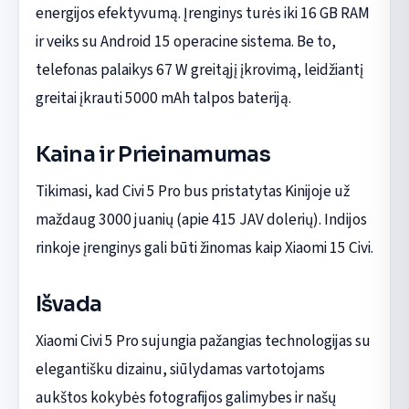
energijos efektyvumą. Įrenginys turės iki 16 GB RAM
ir veiks su Android 15 operacine sistema. Be to,
telefonas palaikys 67 W greitąjį įkrovimą, leidžiantį
greitai įkrauti 5000 mAh talpos bateriją.
Kaina ir Prieinamumas
Tikimasi, kad Civi 5 Pro bus pristatytas Kinijoje už
maždaug 3000 juanių (apie 415 JAV dolerių). Indijos
rinkoje įrenginys gali būti žinomas kaip Xiaomi 15 Civi.
Išvada
Xiaomi Civi 5 Pro sujungia pažangias technologijas su
elegantišku dizainu, siūlydamas vartotojams
aukštos kokybės fotografijos galimybes ir našų