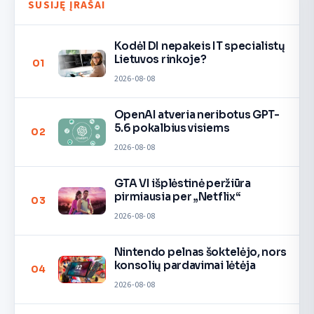
SUSIJĘ ĮRAŠAI
Kodėl DI nepakeis IT specialistų
Lietuvos rinkoje?
01
2026-08-08
OpenAI atveria neribotus GPT-
5.6 pokalbius visiems
02
2026-08-08
GTA VI išplėstinė peržiūra
pirmiausia per „Netflix“
03
2026-08-08
Nintendo pelnas šoktelėjo, nors
konsolių pardavimai lėtėja
04
2026-08-08